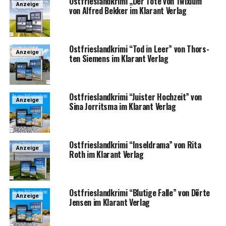
Ost­fries­land­kri­mi „Der Tote von Twixlum“
Anzeige
von Alfred Bek­ker im Klar­ant Verlag
Ost­fries­land­kri­mi “Tod in Leer” von Thors­
Anzeige
ten Sie­mens im Klar­ant Verlag
Ost­fries­land­kri­mi “Juis­ter Hoch­zeit” von
Anzeige
Sina Jor­rit­s­ma im Klar­ant Verlag
Ost­fries­land­kri­mi “Insel­dra­ma” von Rita
Anzeige
Roth im Klar­ant Verlag
Ost­fries­land­kri­mi “Blu­ti­ge Fal­le” von Dör­te
Anzeige
Jen­sen im Klar­ant Verlag