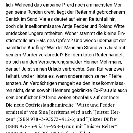
lich. Wäh­rend das ein­sa­me Pferd noch am nächs­ten Mor­
gen sei­ne Run­den dreht, liegt der Rei­ter mit gebro­che­nem
Genick im Sand. Vie­les deu­tet auf einen Reit­un­fall hin,
doch die Insel­kom­mis­sa­re Ant­je Fed­der und Roland Wit­te
ent­de­cken Unge­reimt­hei­ten. Woher stammt die klei­ne Ein­
stich­stel­le am Hals des Opfers? Und wie­so über­haupt der
nächt­li­che Aus­flug? War der Mann am Strand von Juist mit
sei­nem Mör­der ver­ab­re­det? Bei dem toten Rei­ter han­delt
es sich um den Ver­si­che­rungs­mak­ler Hen­ner Mohr­mann,
der auf Juist sei­nen Urlaub ver­brach­te. Sein Ruf war zwei­
fel­haft, und er lieb­te es, wenn ande­re nach sei­ner Pfei­fe
tanz­ten. An Ver­däch­ti­gen man­gelt es den Insel­kom­mis­sa­
ren nicht, denn sowohl Hen­ners gekränk­te Ex-Frau als auch
sein beruf­li­cher Erz­feind wei­len eben­falls auf der Insel …
Die neue Ost­fries­land­kri­mi­rei­he “Wit­te und Fed­der
ermit­teln” von Sina Jor­rit­s­ma wird nach “Juis­ter Her­
zen” (ISBN 978–3‑95573–912‑6) und “Juis­ter Düf­te”
(ISBN 978–3‑95573–958‑4) nun mit “Juis­ter Rei­ter”