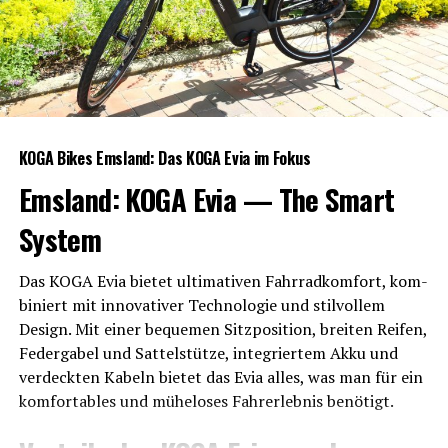
KOGA Bikes Ems­land: Das KOGA Evia im Fokus
Ems­land: KOGA Evia — The Smart
System
Das KOGA Evia bie­tet ulti­ma­ti­ven Fahr­rad­kom­fort, kom­
bi­niert mit inno­va­ti­ver Tech­no­lo­gie und stil­vol­lem
Design. Mit einer beque­men Sitz­po­si­ti­on, brei­ten Rei­fen,
Feder­ga­bel und Sat­tel­stüt­ze, inte­grier­tem Akku und
ver­deck­ten Kabeln bie­tet das Evia alles, was man für ein
kom­for­ta­bles und mühe­lo­ses Fahr­erleb­nis benötigt.