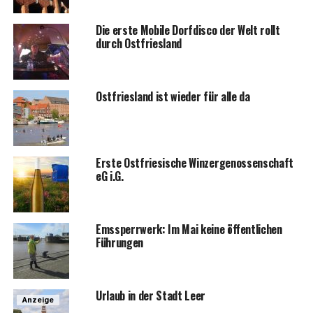
Die ers­te Mobi­le Dorf­dis­co der Welt rollt
durch Ostfriesland
Ost­fries­land ist wie­der für alle da
Ers­te Ost­frie­si­sche Win­zer­ge­nos­sen­schaft
eG i.G.
Ems­sperr­werk: Im Mai kei­ne öffent­li­chen
Führungen
Urlaub in der Stadt Leer
Anzeige