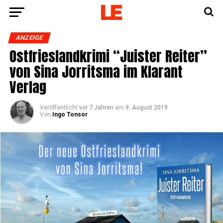
ANZEIGE
Ost­fries­land­kri­mi “Juis­ter Rei­ter”
von Sina Jor­rit­s­ma im Klar­ant
Verlag
Veröffentlicht
vor 7 Jahren
am
9. August 2019
Von
Ingo Tonsor