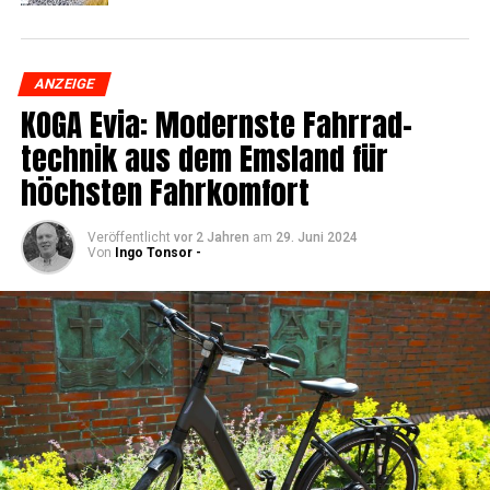
ANZEIGE
KOGA Evia: Moderns­te Fahr­rad­
tech­nik aus dem Ems­land für
höchs­ten Fahrkomfort
Veröffentlicht
vor 2 Jahren
am
29. Juni 2024
Von
Ingo Tonsor -