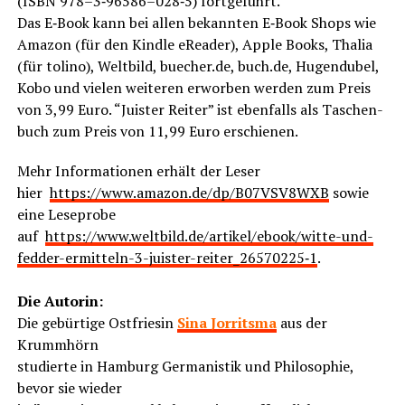
(ISBN 978–3‑96586–028‑5) fortgeführt.
Das E‑Book kann bei allen bekann­ten E‑Book Shops wie
Ama­zon (für den Kind­le eRea­der), Apple Books, Tha­lia
(für toli­no), Welt­bild, buecher.de, buch.de, Hugen­du­bel,
Kobo und vie­len wei­te­ren erwor­ben wer­den zum Preis
von 3,99 Euro. “Juis­ter Rei­ter” ist eben­falls als Taschen­
buch zum Preis von 11,99 Euro erschienen.
Mehr Infor­ma­tio­nen erhält der Leser
hier
https://www.amazon.de/dp/B07VSV8WXB
sowie
eine Lese­pro­be
auf
https://www.weltbild.de/artikel/ebook/witte-und-
fedder-ermitteln-3-juister-reiter_26570225‑1
.
Die Autorin:
Die gebür­ti­ge Ost­frie­sin
Sina Jor­rit­s­ma
aus der
Krummhörn
stu­dier­te in Ham­burg Ger­ma­nis­tik und Phi­lo­so­phie,
bevor sie wieder