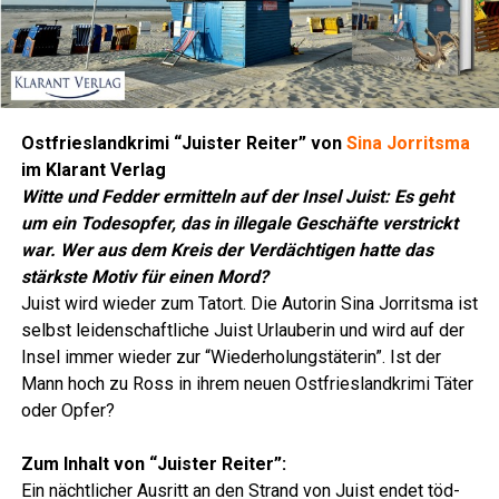
Ost­fries­land­kri­mi “Juis­ter Rei­ter” von
Sina Jor­rit­s­ma
im Klar­ant Verlag
Wit­te und Fed­der ermit­teln auf der Insel Juist: Es geht
um ein Todes­op­fer, das in ille­ga­le Geschäf­te ver­strickt
war. Wer aus dem Kreis der Ver­däch­ti­gen hat­te das
stärks­te Motiv für einen Mord?
Juist wird wie­der zum Tat­ort. Die Autorin Sina Jor­rit­s­ma ist
selbst lei­den­schaft­li­che Juist Urlau­be­rin und wird auf der
Insel immer wie­der zur “Wie­der­ho­lungs­tä­te­rin”. Ist der
Mann hoch zu Ross in ihrem neu­en Ost­fries­land­kri­mi Täter
oder Opfer?
Zum Inhalt von “Juis­ter Reiter”:
Ein nächt­li­cher Aus­ritt an den Strand von Juist endet töd­