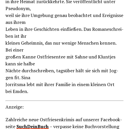
in ihre Hei­mat zurück­kehr­te. Sie ver­öf­fent­licht unter
Pseudonym,
weil sie ihre Umge­bung genau beob­ach­tet und Ereig­nis­se
aus ihrem
Leben in ihre Geschich­ten ein­flie­ßen. Das Roma­ne­schrei­
ben ist ihr
klei­nes Geheim­nis, das nur weni­ge Men­schen ken­nen.
Bei einer
gro­ßen Kan­ne Ost­frie­sen­tee mit Sah­ne und Klunt­jes
kann sie halbe
Näch­te durch­schrei­ben, tags­über hält sie sich mit Jog­
gen fit. Sina
Jor­rit­s­ma lebt mit ihrer Fami­lie in einem klei­nen Ort
bei Emden.
Anzei­ge:
Zahl­rei­che neue Ost­frie­sen­kri­mis auf unse­rer Face­book­
sei­te
SuchD­ein­Buch
– ver­pas­se kei­ne Buch­vor­stel­lung