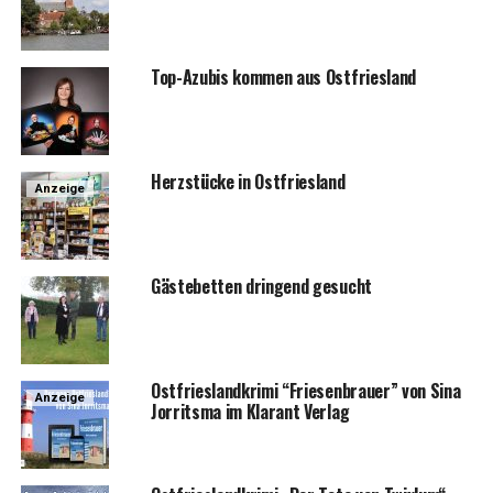
Top-Azu­bis kom­men aus Ostfriesland
Herz­stü­cke in Ostfriesland
Anzeige
Gäs­te­bet­ten drin­gend gesucht
Ost­fries­land­kri­mi “Frie­sen­brau­er” von Sina
Anzeige
Jor­rit­s­ma im Klar­ant Verlag