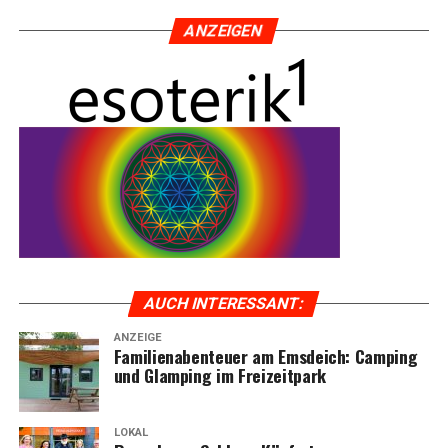
me Sitz­po­si­ti­on auf lan­gen Trekking-Touren.
ANZEI­GEN
AUCH INTER­ES­SANT:
ANZEIGE
Fami­li­en­aben­teu­er am Ems­deich: Cam­ping
und Glam­ping im Freizeitpark
LOKAL