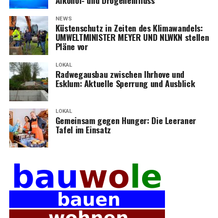
Alko­hol- und Drogeneinfluss
NEWS
Küs­ten­schutz in Zei­ten des Kli­ma­wan­dels:
UMWELTMINISTER MEYER UND NLWKN stel­len
Plä­ne vor
LOKAL
Rad­weg­aus­bau zwi­schen Ihr­ho­ve und
Esklum: Aktu­el­le Sper­rung und Ausblick
LOKAL
Gemein­sam gegen Hun­ger: Die Leera­ner
Tafel im Einsatz