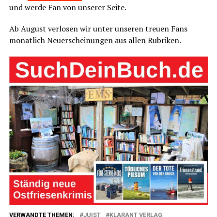
und wer­de Fan von unse­rer Seite.
Ab August ver­lo­sen wir unter unse­ren treu­en Fans
monat­lich Neu­erschei­nun­gen aus allen Rubriken.
VERWANDTE THEMEN:
JUIST
KLARANT VERLAG