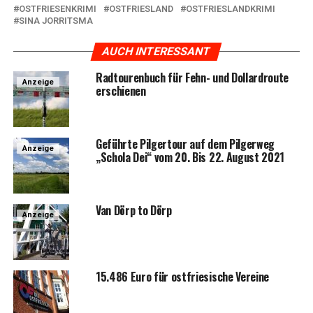
OSTFRIESENKRIMI
OSTFRIESLAND
OSTFRIESLANDKRIMI
SINA JORRITSMA
AUCH INTERESSANT
Rad­tou­ren­buch für Fehn- und Dol­lard­rou­te
Anzeige
erschienen
Geführ­te Pil­ger­tour auf dem Pil­ger­weg
Anzeige
„Scho­la Dei“ vom 20. Bis 22. August 2021
Van Dörp to Dörp
Anzeige
15.486 Euro für ost­frie­si­sche Vereine