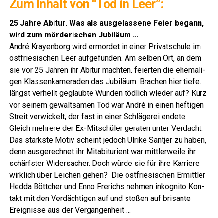
Zum Inhalt von “Tod in Leer”:
25 Jah­re Abitur. Was als aus­ge­las­se­ne Fei­er begann,
wird zum mör­de­ri­schen Jubiläum …
André Kray­en­borg wird ermor­det in einer Pri­vat­schu­le im
ost­frie­si­schen Leer auf­ge­fun­den. Am sel­ben Ort, an dem
sie vor 25 Jah­ren ihr Abitur mach­ten, fei­er­ten die ehe­ma­li­
gen Klas­sen­ka­me­ra­den das Jubi­lä­um. Bra­chen hier tie­fe,
längst ver­heilt geglaub­te Wun­den töd­lich wie­der auf? Kurz
vor sei­nem gewalt­sa­men Tod war André in einen hef­ti­gen
Streit ver­wi­ckelt, der fast in einer Schlä­ge­rei ende­te.
Gleich meh­re­re der Ex-Mit­schü­ler gera­ten unter Ver­dacht.
Das stärks­te Motiv scheint jedoch Ulri­ke Sant­jer zu haben,
denn aus­ge­rech­net ihr Mit­ab­itu­ri­ent war mitt­ler­wei­le ihr
schärfs­ter Wider­sa­cher. Doch wür­de sie für ihre Kar­rie­re
wirk­lich über Lei­chen gehen? Die ost­frie­si­schen Ermitt­ler
Hed­da Bött­cher und Enno Fre­richs neh­men inko­gni­to Kon­
takt mit den Ver­däch­ti­gen auf und sto­ßen auf bri­san­te
Ereig­nis­se aus der Vergangenheit …