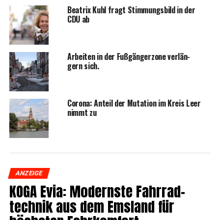
Bea­trix Kuhl fragt Stim­mungs­bild in der
CDU ab
Arbei­ten in der Fuß­gän­ger­zo­ne ver­län­
gern sich.
Coro­na: Anteil der Muta­ti­on im Kreis Leer
nimmt zu
ANZEIGE
KOGA Evia: Moderns­te Fahr­rad­
tech­nik aus dem Ems­land für