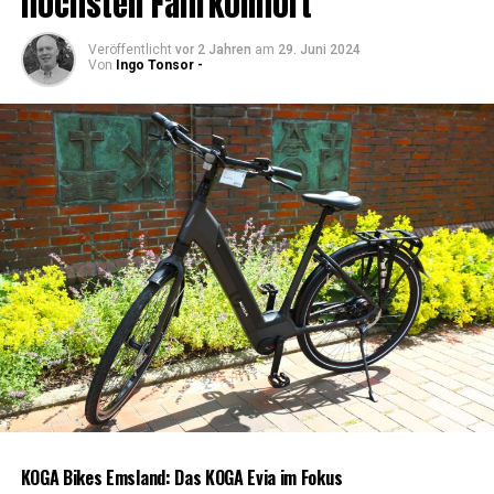
höchs­ten Fahrkomfort
Veröffentlicht
vor 2 Jahren
am
29. Juni 2024
Von
Ingo Tonsor -
KOGA Bikes Ems­land: Das KOGA Evia im Fokus