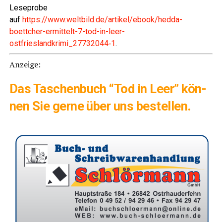
Lese­pro­be
auf
https://www.weltbild.de/artikel/ebook/hedda-
boettcher-ermittelt-7-tod-in-leer-
ostfrieslandkrimi_27732044‑1
.
Lese­r­ECHO
Anzei­ge:
Das Taschen­buch “Tod in Leer” kön­
nen Sie ger­ne über uns bestellen.