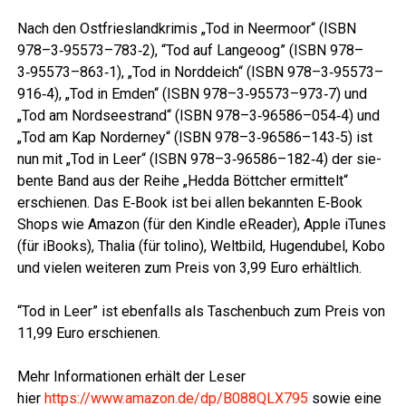
Lese­r­ECHO
Nach den Ost­fries­land­kri­mis „Tod in Neer­moor“ (ISBN
978–3‑95573–783‑2), “Tod auf Lan­ge­oog” (ISBN 978–
3‑95573–863‑1), „Tod in Nord­deich“ (ISBN 978–3‑95573–
916‑4), „Tod in Emden“ (ISBN 978–3‑95573–973‑7) und
„Tod am Nord­see­strand“ (ISBN 978–3‑96586–054‑4) und
„Tod am Kap Nor­der­ney“ (ISBN 978–3‑96586–143‑5) ist
nun mit „Tod in Leer“ (ISBN 978–3‑96586–182‑4) der sie­
ben­te Band aus der Rei­he „Hed­da Bött­cher ermit­telt“
erschie­nen. Das E‑Book ist bei allen bekann­ten E‑Book
Shops wie Ama­zon (für den Kind­le eRea­der), Apple iTu­nes
(für iBooks), Tha­lia (für toli­no), Welt­bild, Hugen­du­bel, Kobo
und vie­len wei­te­ren zum Preis von 3,99 Euro erhältlich.
Lese­r­ECHO
“Tod in Leer” ist eben­falls als Taschen­buch zum Preis von
11,99 Euro erschienen.
Lese­r­ECHO
Mehr Infor­ma­tio­nen erhält der Leser
hier
https://www.amazon.de/dp/B088QLX795
sowie eine