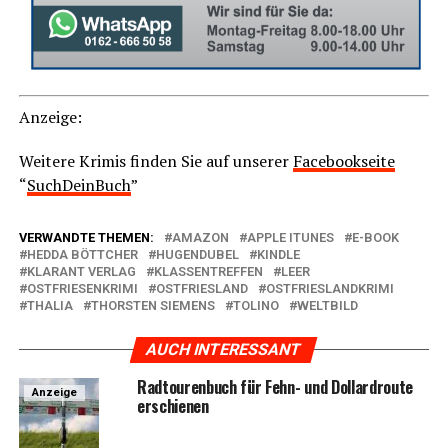
Anzei­ge:
Wei­te­re Kri­mis fin­den Sie auf unse­rer
Face­book­sei­te
“
SuchD­ein­Buch
”
VERWANDTE THEMEN:
AMAZON
APPLE ITUNES
E-BOOK
HEDDA BÖTTCHER
HUGENDUBEL
KINDLE
KLARANT VERLAG
KLASSENTREFFEN
LEER
OSTFRIESENKRIMI
OSTFRIESLAND
OSTFRIESLANDKRIMI
THALIA
THORSTEN SIEMENS
TOLINO
WELTBILD
AUCH INTERESSANT
Rad­tou­ren­buch für Fehn- und Dol­lard­rou­te
Anzeige
erschienen