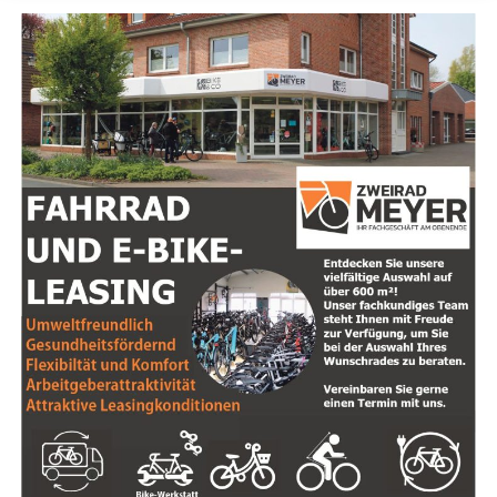
der­ga­bel und der Sat­tel­stüt­ze, sorgt für ein ange­neh­
mes Fahr­erleb­nis. Hoch­wer­ti­ge Kom­po­nen­ten wie fei­ne
Schal­tung und Schei­ben­brem­sen machen jede Fahrt zu
einem Ver­gnü­gen, selbst über den gan­zen Tag hinweg.
Ver­schie­de­ne Model­le der Evia-Serie
Die Evia-Serie besteht aus drei ver­schie­de­nen Model­len:
Pro, Pro Auto­ma­tic und dem nor­ma­len Evia.
Pro-Model­le
Aus­ge­stat­tet mit einem Bosch Per­for­mance Line Mit­tel­
TEXT-VIDEO ZUM KALKHOFF ENDEAVOUR 7.B ADVANCE
mo­tor mit 75 Nm und einer Envio­lo-Nabe für stu­fen­lo­
ses Schalten.
Auto­ma­tic-Modell
KALKHOFF ENDEAVOUR 7.B ADVANCE
Schal­tet auto­ma­tisch basie­rend auf der ein­ge­stell­ten
begeis­tert das Ems­land als