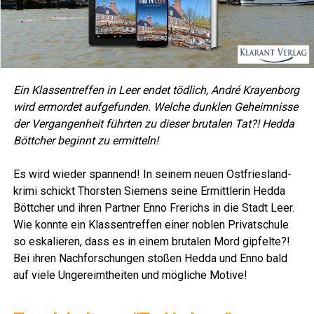
Ein Klas­sen­tref­fen in Leer endet töd­lich, André Kray­en­borg
wird ermor­det auf­ge­fun­den. Wel­che dunk­len Geheim­nis­se
der Ver­gan­gen­heit führ­ten zu die­ser bru­ta­len Tat?! Hed­da
Bött­cher beginnt zu ermitteln!
Lese­r­ECHO
Es wird wie­der span­nend! In sei­nem neu­en Ost­fries­land­
kri­mi schickt Thors­ten Sie­mens sei­ne Ermitt­le­rin Hed­da
Bött­cher und ihren Part­ner Enno Fre­richs in die Stadt Leer.
Wie konn­te ein Klas­sen­tref­fen einer noblen Pri­vat­schu­le
so eska­lie­ren, dass es in einem bru­ta­len Mord gip­fel­te?!
Bei ihren Nach­for­schun­gen sto­ßen Hed­da und Enno bald
auf vie­le Unge­reimt­hei­ten und mög­li­che Motive!
Lese­r­ECHO