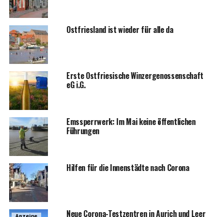
Ost­fries­land ist wie­der für alle da
Ers­te Ost­frie­si­sche Win­zer­ge­nos­sen­schaft
eG i.G.
Ems­sperr­werk: Im Mai kei­ne öffent­li­chen
Führungen
Hil­fen für die Innen­städ­te nach Corona
Neue Coro­na-Test­zen­tren in Aurich und Leer
Anzeige