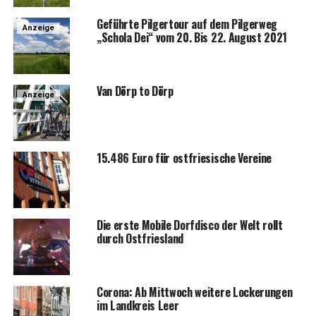
Geführ­te Pil­ger­tour auf dem Pil­ger­weg
Anzeige
„Scho­la Dei“ vom 20. Bis 22. August 2021
Van Dörp to Dörp
Anzeige
15.486 Euro für ost­frie­si­sche Vereine
Die ers­te Mobi­le Dorf­dis­co der Welt rollt
durch Ostfriesland
Coro­na: Ab Mitt­woch wei­te­re Locke­run­gen
im Land­kreis Leer