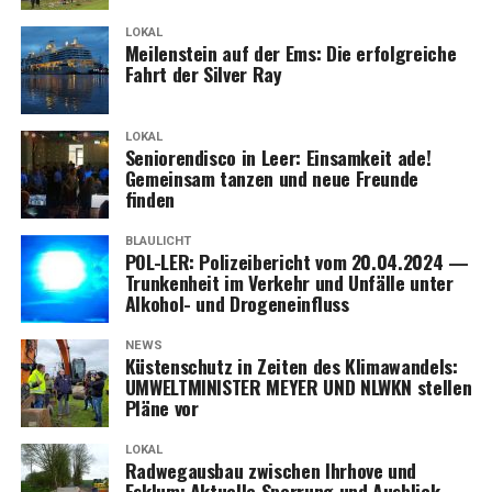
sorgt das optio­na­le Bosch ABS Paket der Advan­ce Aus­
LOKAL
stat­tung. Eure Rei­se kann beginnen!
Mei­len­stein auf der Ems: Die erfolg­rei­che
Fahrt der Sil­ver Ray
LOKAL
Senio­ren­dis­co in Leer: Ein­sam­keit ade!
Gemein­sam tan­zen und neue Freun­de
finden
BLAULICHT
POL-LER: Poli­zei­be­richt vom 20.04.2024 —
Trun­ken­heit im Ver­kehr und Unfäl­le unter
Alko­hol- und Drogeneinfluss
NEWS
Küs­ten­schutz in Zei­ten des Kli­ma­wan­dels:
UMWELTMINISTER MEYER UND NLWKN stel­len
Plä­ne vor
LOKAL
Rad­weg­aus­bau zwi­schen Ihr­ho­ve und
Esklum: Aktu­el­le Sper­rung und Ausblick