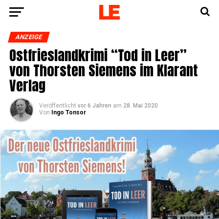
ANZEIGE
Ost­fries­land­kri­mi “Tod in Leer”
von Thors­ten Sie­mens im Klar­ant
Verlag
Veröffentlicht
vor 6 Jahren
am
28. Mai 2020
Von
Ingo Tonsor