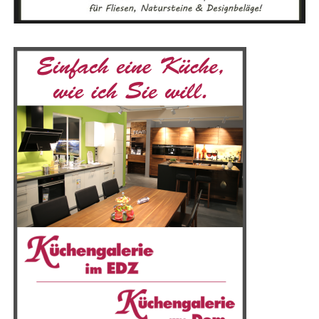
Bike-Lea­sing Emsland
Das zuläs­si­ge Gesamt­ge­wicht des Kalk­hoff Plus Bikes
von 170 kg wird durch genaue Berech­nun­gen und diver­
se Belas­tungs­tests ermit­telt. Durch die sorg­fäl­ti­ge Aus­
wahl und Prü­fung der Kom­po­nen­ten wird sicher­ge­stellt,
dass die Räder sicher zu fah­ren sind.
KOGA — Fach­händ­ler im Emsland
Akku-Optio­nen
Stan­dard- und Langstrecken-Akkus
Stan­dard­mä­ßig wird jedes Evia-Modell mit einem 500-