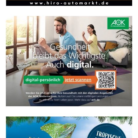
Kalkhoff.
Kom­fort und Sport­lich­keit vereint
Mit einer sol­chen Kom­bi­na­ti­on aus hoher Qua­li­tät,
Die Feder­ga­bel des Evia sieht sport­lich aus, ist kom­for­ta­
durch­dach­tem Design und maxi­ma­ler Fle­xi­bi­li­tät setzt
bel und viel leich­ter als eine Stan­dard-Feder­ga­bel. Die­se
das Kalk­hoff ENDEAVOUR 7.B ADVANCE neue Maß­stä­be
Feder­ein­heit spricht nur bei Bedarf an und bie­tet
im Bereich der Trek­king-E-Bikes. Es ist die idea­le Wahl
zusätz­li­chen Kom­fort für Hand­ge­len­ke und Schul­tern,
für all jene, die ein zuver­läs­si­ges, robus­tes und kom­for­
ohne das direk­te Fahr­ge­fühl zu verlieren.
ta­bles E‑Bike suchen, das auch bei hoher Zula­dung kei­ne
Kom­pro­mis­se eingeht.
KALKHOFF Fach­händ­ler in Ihrer Nähe
Papen­burg Emsland
Fach­händ­ler Kalk­hoff — Ems­land, Rhei­der­land, Rhau­der­
fehn, Westoverledingen
Kar­te für das Ems­land Papenburg