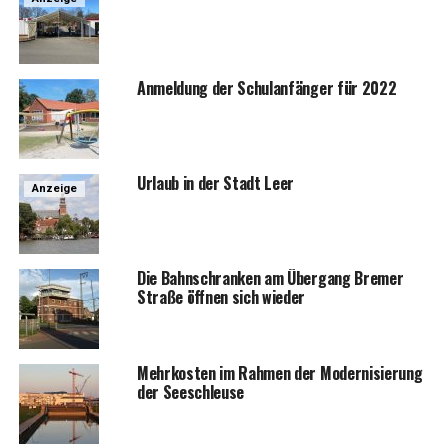
Anmel­dung der Schul­an­fän­ger für 2022
Urlaub in der Stadt Leer
Anzeige
Die Bahn­schran­ken am Über­gang Bre­mer
Stra­ße öff­nen sich wieder
Mehr­kos­ten im Rah­men der Moder­ni­sie­rung
der Seeschleuse