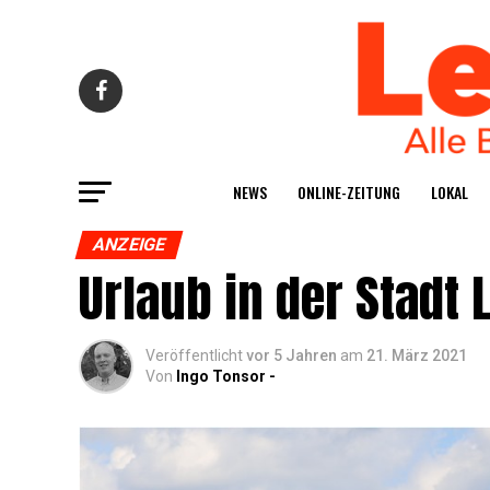
NEWS
ONLINE-ZEI­TUNG
LOKAL
ANZEIGE
Urlaub in der Stadt 
Veröffentlicht
vor 5 Jahren
am
21. März 2021
Von
Ingo Tonsor -