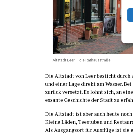
Alt­stadt Leer — die Rathausstraße
Die Alt­stadt von Leer besticht durch za
und einer Lage direkt am Was­ser. Bei
zurück ver­setzt. Es lohnt sich, an ein
es­san­te Geschich­te der Stadt zu erfa
Die Alt­stadt ist aber auch heu­te noch 
Klei­ne Läden, Tee­stu­ben und Restau­r
Als Aus­gangs­ort für Aus­flü­ge ist si