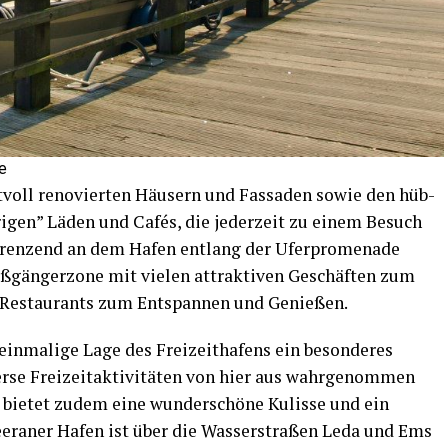
e
­voll reno­vier­ten Häu­sern und Fas­sa­den sowie den hüb­
ri­gen” Läden und Cafés, die jeder­zeit zu einem Besuch
Angren­zend an dem Hafen ent­lang der Ufer­pro­me­na­de
ß­gän­ger­zo­ne mit vie­len attrak­ti­ven Geschäf­ten zum
 Restau­rants zum Ent­span­nen und Genießen.
in­ma­li­ge Lage des Frei­zeit­ha­fens ein beson­de­res
­se Frei­zeit­ak­ti­vi­tä­ten von hier aus wahr­ge­nom­men
 bie­tet zudem eine wun­der­schö­ne Kulis­se und ein
r Leera­ner Hafen ist über die Was­ser­stra­ßen Leda und Ems