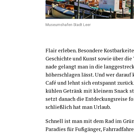
Muse­ums­ha­fen Stadt Leer
Flair erle­ben. Beson­de­re Kost­bar­kei­t
Geschich­te und Kunst sowie über die Te
na­de gelangt man in die lang­ge­streck
höher­schla­gen lässt. Und wer dar­auf k
Café und lehnt sich ent­spannt zurück
küh­len Getränk mit klei­nem Snack stä
setzt danach die Ent­de­ckungs­rei­se fo
schließ­lich hat man Urlaub.
Schnell ist man mit dem Rad im Grü­nen
Para­dies für Fuß­gän­ger, Fahr­rad­fah­