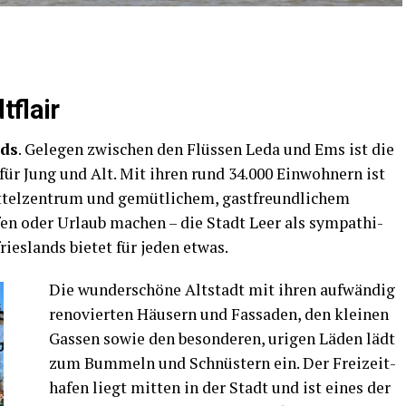
tflair
nds
. Gele­gen zwi­schen den Flüs­sen Leda und Ems ist die
 für Jung und Alt. Mit ihren rund 34.000 Ein­woh­nern ist
el­zen­trum und gemüt­li­chem, gast­freund­li­chem
­fen oder Urlaub machen – die Stadt Leer als sym­pa­thi­
ries­lands bie­tet für jeden etwas.
Die wun­der­schö­ne Alt­stadt mit ihren auf­wän­dig
reno­vier­ten Häu­sern und Fas­sa­den, den klei­nen
Gas­sen sowie den beson­de­ren, uri­gen Läden lädt
zum Bum­meln und Schnüs­tern ein. Der Frei­zeit­
ha­fen liegt mit­ten in der Stadt und ist eines der