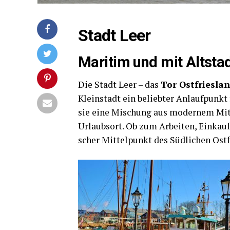
Stadt Leer
Mari­tim und mit Altstad
Die Stadt Leer – das
Tor Ost­fries­la
Klein­stadt ein belieb­ter Anlauf­punkt
sie eine Mischung aus moder­nem Mit­t
Urlaubs­ort. Ob zum Arbei­ten, Ein­kau
scher Mit­tel­punkt des Süd­li­chen Ost­f