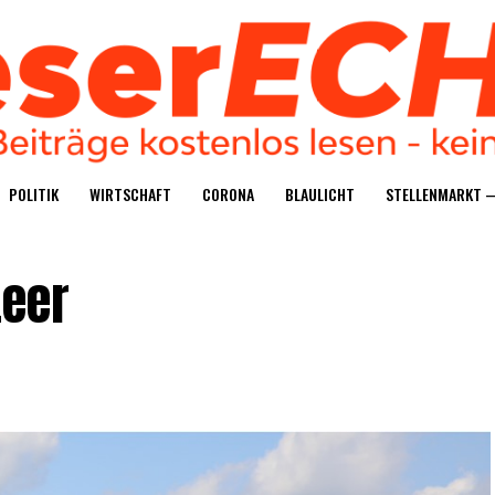
POLI­TIK
WIRT­SCHAFT
CORO­NA
BLAU­LICHT
STEL­LEN­MARKT 
Leer