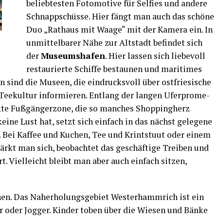
belieb­tes­ten Foto­mo­ti­ve für Sel­fies und ande­re
Schnapp­schüs­se. Hier fängt man auch das schö­ne
Duo „Rat­haus mit Waa­ge“ mit der Kame­ra ein. In
unmit­tel­ba­rer Nähe zur Alt­stadt befin­det sich
der
Muse­ums­ha­fen
. Hier las­sen sich lie­be­voll
restau­rier­te Schif­fe bestau­nen und mari­ti­mes
en sind die Muse­en, die ein­drucks­voll über ost­frie­si­sche
e­kul­tur infor­mie­ren. Ent­lang der lan­gen Ufer­pro­me­
­te Fuß­gän­ger­zo­ne, die so man­ches Shop­ping­herz
ei­ne Lust hat, setzt sich ein­fach in das nächst gele­ge­ne
. Bei Kaf­fee und Kuchen, Tee und Krint­stuut oder einem
rkt man sich, beob­ach­tet das geschäf­ti­ge Trei­ben und
rt. Viel­leicht bleibt man aber auch ein­fach sit­zen,
. Das Nah­erho­lungs­ge­biet Wes­ter­hamm­rich ist ein
rer oder Jog­ger. Kin­der toben über die Wie­sen und Bän­ke