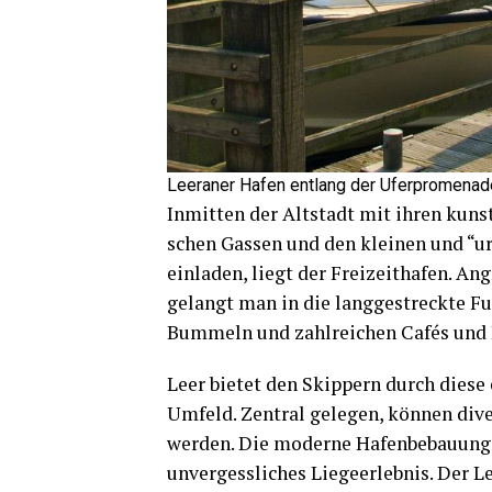
Leera­ner Hafen ent­lang der Uferpromenad
Inmit­ten der Alt­stadt mit ihren kunst
schen Gas­sen und den klei­nen und “u
ein­la­den, liegt der Frei­zeit­ha­fen. 
gelangt man in die lang­ge­streck­te Fu
Bum­meln und zahl­rei­chen Cafés und
Leer bie­tet den Skip­pern durch die­se e
Umfeld. Zen­tral gele­gen, kön­nen diver
wer­den. Die moder­ne Hafen­be­bau­ung
unver­gess­li­ches Lie­ge­er­leb­nis. De