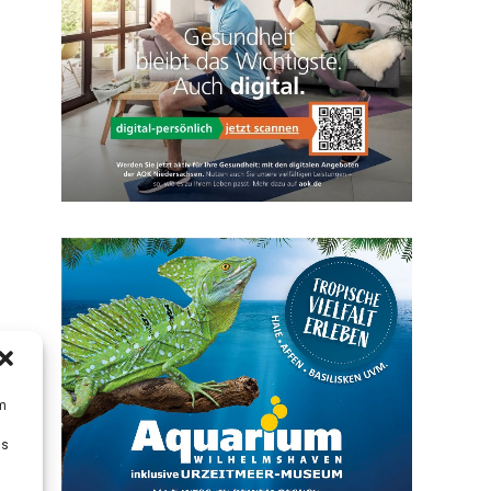
um
Ds