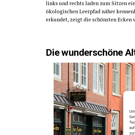
links und rechts laden zum Sit­zen ei
öko­lo­gi­schen Leer­pfad näher ken­ne
erkun­det, zeigt die schöns­ten Ecken 
Die wun­der­schö­ne Al
Um 
Ger
Tec
auf
zur