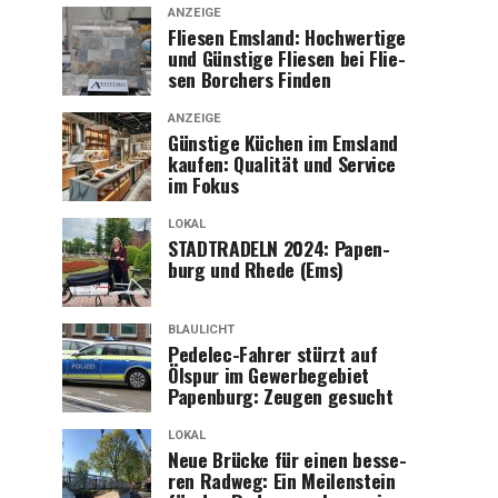
ANZEIGE
Flie­sen Ems­land: Hoch­wer­ti­ge
und Güns­ti­ge Flie­sen bei Flie­
sen Bor­chers Finden
ANZEIGE
Güns­ti­ge Küchen im Ems­land
kau­fen: Qua­li­tät und Ser­vice
im Fokus
LOKAL
STADTRADELN 2024: Papen­
burg und Rhe­de (Ems)
BLAULICHT
Pedelec-Fah­rer stürzt auf
Ölspur im Gewer­be­ge­biet
Papen­burg: Zeu­gen gesucht
LOKAL
Neue Brü­cke für einen bes­se­
ren Rad­weg: Ein Mei­len­stein