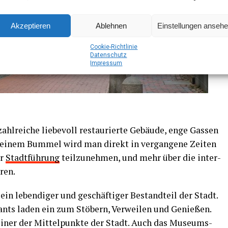
Akzeptieren
Ablehnen
Einstellungen anseh
Coo­kie-Richt­li­nie
Daten­schutz
Impres­sum
hl­rei­che lie­be­voll restau­rier­te Gebäu­de, enge Gas­sen
 einem Bum­mel wird man direkt in ver­gan­ge­ne Zei­ten
er
Stadt­füh­rung
teil­zu­neh­men, und mehr über die inter­
hren.
ein leben­di­ger und geschäf­ti­ger Bestand­teil der Stadt.
ants laden ein zum Stö­bern, Ver­wei­len und Genie­ßen.
e einer der Mit­tel­punk­te der Stadt. Auch das Muse­ums­