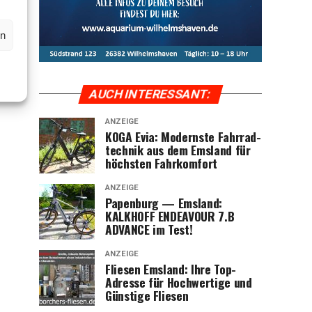
en
AUCH INTER­ES­SANT:
ANZEIGE
KOGA Evia: Moderns­te Fahr­rad­
tech­nik aus dem Ems­land für
höchs­ten Fahrkomfort
ANZEIGE
Papen­burg — Ems­land:
KALKHOFF ENDEAVOUR 7.B
ADVANCE im Test!
ANZEIGE
Flie­sen Ems­land: Ihre Top-
Adres­se für Hoch­wer­ti­ge und
Güns­ti­ge Fliesen