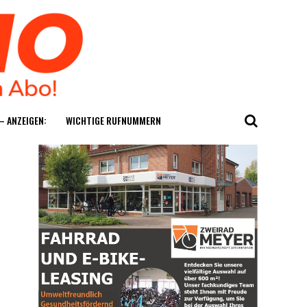
— ANZEIGEN:
WICH­TI­GE RUFNUMMERN