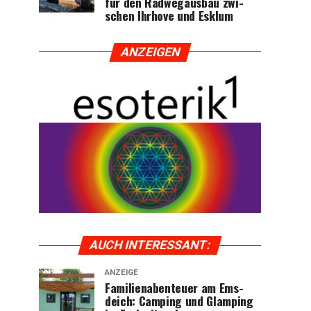
für den Rad­weg­aus­bau zwi­
schen Ihr­ho­ve und Esklum
ANZEI­GEN
AUCH INTER­ES­SANT:
ANZEIGE
Fami­li­en­aben­teu­er am Ems­
deich: Cam­ping und Glam­ping