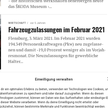
– die his­to­ri­schen Werks­hal­len beher­ber­gen heu­te
das ŠKODA Museum ›...
WIRTSCHAFT
vor 5 Jahren
Fahr­zeug­zu­las­sun­gen im Febru­ar 2021
Flens­burg, 3. März 2021. Im Febru­ar 2021 wur­den
194.349 Per­so­nen­kraft­wa­gen (Pkw) neu zuge­las­se­
nen und damit ‑19,0 Pro­zent weni­ger als im Vor­jah­
res­mo­nat. Die Neu­zu­las­sun­gen für gewerb­li­che
Hal­ter...
Einwilligung verwalten
WIRTSCHAFT
vor 5 Jahren
Der Arbeits­markt im Febru­ar 2021
dir ein optimales Erlebnis zu bieten, verwenden wir Technologien wie Cookies, 
äteinformationen zu speichern und/oder darauf zuzugreifen. Wenn du diesen
„Die Zahl der arbeits­lo­sen Men­schen ist im Febru­ar
hnologien zustimmst, können wir Daten wie das Surfverhalten oder eindeutige I
 dieser Website verarbeiten. Wenn du deine Einwilligung nicht erteilst oder
gering­fü­gig gestie­gen. Kurz­ar­beit sichert wei­ter in
ückziehst, können bestimmte Merkmale und Funktionen beeinträchtigt werden.