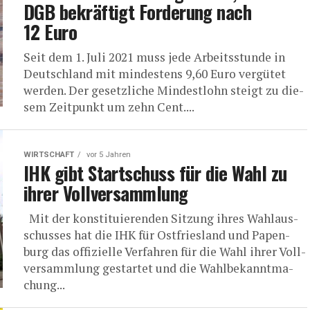
DGB bekräf­tigt For­de­rung nach
12 Euro
Seit dem 1. Juli 2021 muss jede Arbeits­stun­de in
Deutsch­land mit min­des­tens 9,60 Euro ver­gü­tet
wer­den. Der gesetz­li­che Min­dest­lohn steigt zu die­
sem Zeit­punkt um zehn Cent....
WIRTSCHAFT
vor 5 Jahren
IHK gibt Start­schuss für die Wahl zu
ihrer Vollversammlung
Mit der kon­sti­tu­ie­ren­den Sit­zung ihres Wahl­aus­
schus­ses hat die IHK für Ost­fries­land und Papen­
burg das offi­zi­el­le Ver­fah­ren für die Wahl ihrer Voll­
ver­samm­lung gestar­tet und die Wahl­be­kannt­ma­
chung...