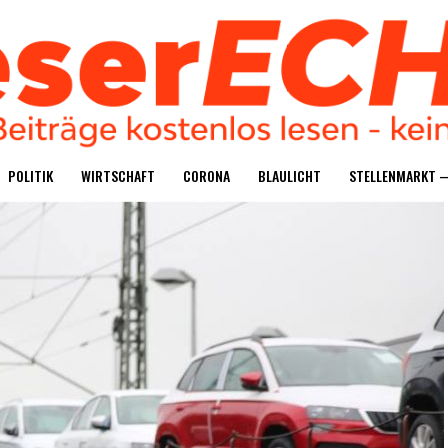
POLI­TIK
WIRT­SCHAFT
CORO­NA
BLAU­LICHT
STEL­LEN­MARKT 