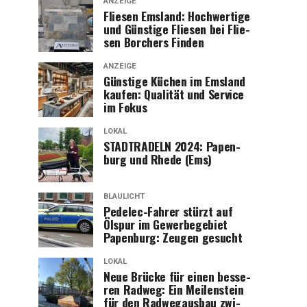
ANZEIGE
Flie­sen Ems­land: Hoch­wer­ti­ge
und Güns­ti­ge Flie­sen bei Flie­
sen Bor­chers Finden
ANZEIGE
Güns­ti­ge Küchen im Ems­land
kau­fen: Qua­li­tät und Ser­vice
im Fokus
LOKAL
STADTRADELN 2024: Papen­
burg und Rhe­de (Ems)
BLAULICHT
Pedelec-Fah­rer stürzt auf
Ölspur im Gewer­be­ge­biet
Papen­burg: Zeu­gen gesucht
LOKAL
Neue Brü­cke für einen bes­se­
ren Rad­weg: Ein Mei­len­stein
für den Rad­weg­aus­bau zwi­