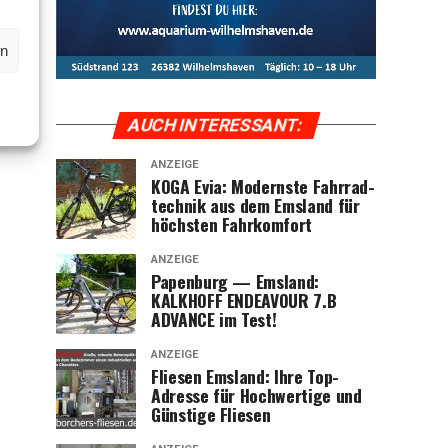
en
AUCH INTER­ES­SANT:
ANZEIGE
KOGA Evia: Moderns­te Fahr­rad­
tech­nik aus dem Ems­land für
höchs­ten Fahrkomfort
ANZEIGE
Papen­burg — Ems­land:
KALKHOFF ENDEAVOUR 7.B
ADVANCE im Test!
ANZEIGE
Flie­sen Ems­land: Ihre Top-
Adres­se für Hoch­wer­ti­ge und
Güns­ti­ge Fliesen