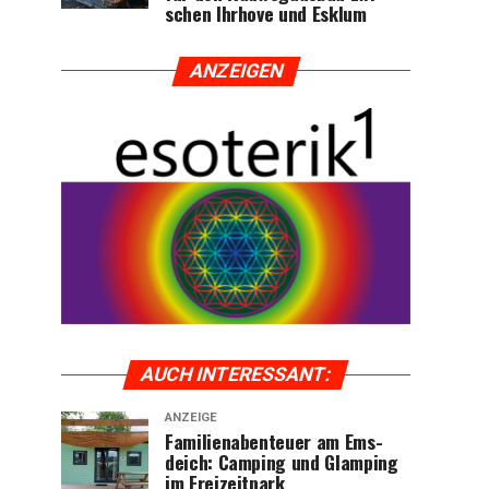
schen Ihr­ho­ve und Esklum
ANZEI­GEN
AUCH INTER­ES­SANT:
ANZEIGE
Fami­li­en­aben­teu­er am Ems­
deich: Cam­ping und Glam­ping
im Freizeitpark