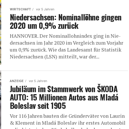
WIRTSCHAFT
vor 5 Jahren
Nie­der­sach­sen: Nomi­nal­löh­ne gin­gen
2020 um 0,9% zurück
HANNOVER. Der Nomi­nal­lohn­in­dex ging in Nie­
der­sach­sen im Jahr 2020 im Ver­gleich zum Vor­jahr
um 0,9% zurück. Wie das Lan­des­amt für Sta­tis­tik
Nie­der­sach­sen (LSN) mit­teilt, war der...
ANZEIGE
vor 5 Jahren
Jubi­lä­um im Stamm­werk von ŠKODA
AUTO: 15 Mil­lio­nen Autos aus Mla­dá
Boles­lav seit 1905
Vor 116 Jah­ren bau­ten die Grün­der­vä­ter von Lau­rin
& Kle­ment in Mla­dá Boles­lav ihr ers­tes Auto­mo­bil