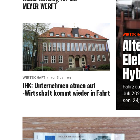
MEYER WERFT
WIRTSCH
Alt
Ele
Hyb
WIRTSCHAFT
vor 5 Jahren
IHK: Unter­neh­men atmen auf
Fahr­zeu
‑Wirt­schaft kommt wie­der in Fahrt
Juli 202
sen. 24,