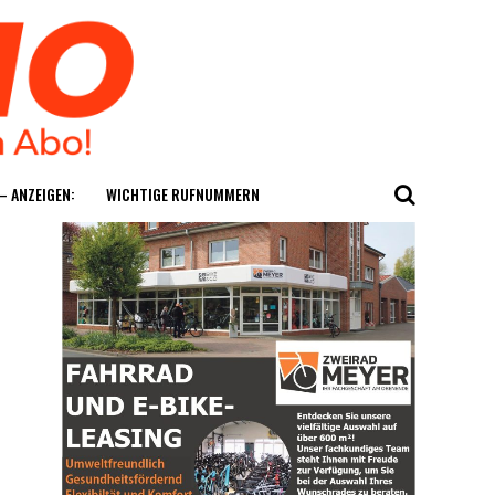
— ANZEIGEN:
WICH­TI­GE RUFNUMMERN