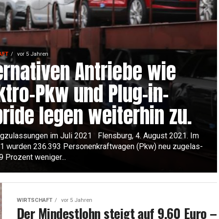
AFT
vor 5 Jahren
er­na­ti­ven Antrie­be wie
k­tro-Pkw und Plug-in-
ri­de legen wei­ter­hin zu.
g­zu­las­sun­gen im Juli 2021 Flens­burg, 4. August 2021. Im
1 wur­den 236.393 Per­so­nen­kraft­wa­gen (Pkw) neu zuge­las­
9 Pro­zent weni­ger...
WIRTSCHAFT
vor 5 Jahren
Der Min­dest­lohn steigt auf 9,60 Euro –