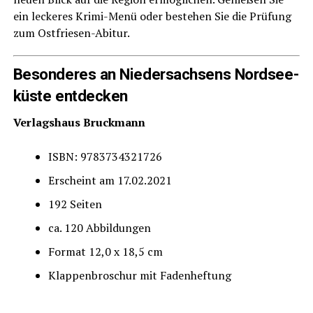
ein lecke­res Kri­mi-Menü oder bestehen Sie die Prü­fung
zum Ostfriesen-Abitur.
Beson­de­res an Nie­der­sach­sens Nord­see­
küs­te entdecken
Ver­lags­haus Bruckmann
ISBN: 9783734321726
Erscheint am 17.02.2021
192 Sei­ten
ca. 120 Abbildungen
For­mat 12,0 x 18,5 cm
Klap­pen­bro­schur mit Fadenheftung