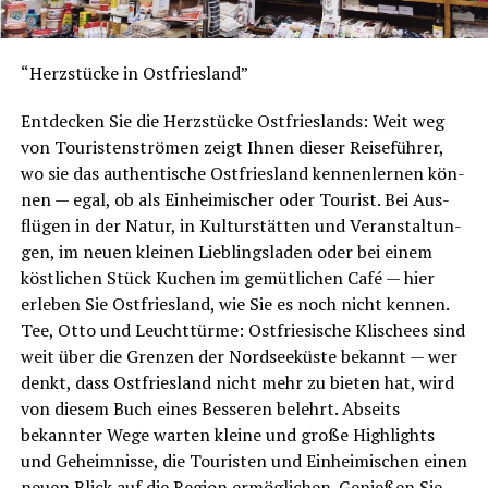
“Herz­stü­cke in Ostfriesland”
Ent­de­cken Sie die Herz­stü­cke Ost­fries­lands: Weit weg
von Tou­ris­ten­strö­men zeigt Ihnen die­ser Rei­se­füh­rer,
wo sie das authen­ti­sche Ost­fries­land ken­nen­ler­nen kön­
nen — egal, ob als Ein­hei­mi­scher oder Tou­rist. Bei Aus­
flü­gen in der Natur, in Kul­tur­stät­ten und Ver­an­stal­tun­
gen, im neu­en klei­nen Lieb­lings­la­den oder bei einem
köst­li­chen Stück Kuchen im gemüt­li­chen Café — hier
erle­ben Sie Ost­fries­land, wie Sie es noch nicht ken­nen.
Tee, Otto und Leucht­tür­me: Ost­frie­si­sche Kli­schees sind
weit über die Gren­zen der Nord­see­küs­te bekannt — wer
denkt, dass Ost­fries­land nicht mehr zu bie­ten hat, wird
von die­sem Buch eines Bes­se­ren belehrt. Abseits
bekann­ter Wege war­ten klei­ne und gro­ße High­lights
und Geheim­nis­se, die Tou­ris­ten und Ein­hei­mi­schen einen
neu­en Blick auf die Regi­on ermög­li­chen. Genie­ßen Sie