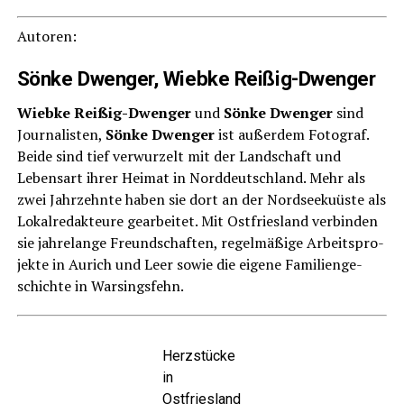
Autoren:
Sön­ke Dwen­ger, Wieb­ke Reißig-Dwenger
Wieb­ke Rei­ßig-Dwen­ger
und
Sön­ke Dwen­ger
sind
Jour­na­lis­ten,
Sön­ke Dwen­ger
ist außer­dem Foto­graf.
Bei­de sind tief ver­wur­zelt mit der Land­schaft und
Lebens­art ihrer Hei­mat in Nord­deutsch­land. Mehr als
zwei Jahr­zehn­te haben sie dort an der Nord­see­ku­üs­te als
Lokal­re­dak­teu­re gear­bei­tet. Mit Ost­fries­land ver­bin­den
sie jah­re­lan­ge Freund­schaf­ten, regel­mä­ßi­ge Arbeits­pro­
jek­te in Aurich und Leer sowie die eige­ne Fami­li­en­ge­
schich­te in Warsingsfehn.
Herz­stü­cke
in
Ostfriesland