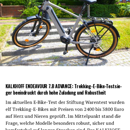
Akku sind mit­tig im Rad posi­tio­niert. Dies sorgt für eine
per­fek­te Balan­ce und ein sta­bi­les Fahrverhalten.
Gates-Rie­men­an­trieb
Der war­tungs­ar­me Rie­men­an­trieb garan­tiert vie­le sor­
gen­freie und kom­for­ta­ble Kilo­me­ter. Kei­ne Ket­te bedeu­
tet weni­ger War­tung und mehr Fahrspaß.
KALKHOFF ENDEAVOUR 7.B ADVANCE: Trek­king-E-Bike-Test­sie­
ger beein­druckt durch hohe Zula­dung und Robustheit
Im aktu­el­len E‑Bike-Test der Stif­tung Waren­test wur­den
elf Trek­king-E-Bikes mit Prei­sen von 2400 bis 3800 Euro
auf Herz und Nie­ren geprüft. Im Mit­tel­punkt stand die
Fra­ge, wel­che Model­le beson­ders robust, sicher und
kom­for­ta­bel auf lan­gen Stre­cken sind. Das KALKHOFF