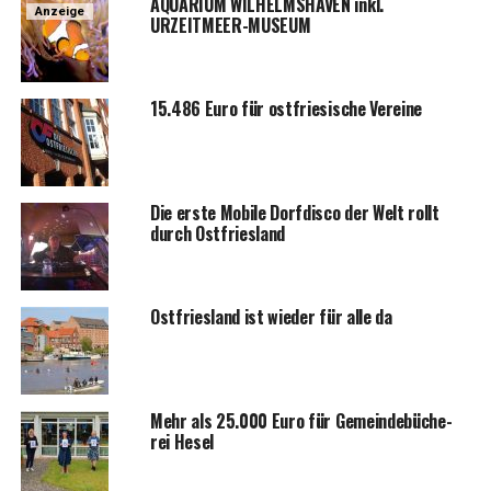
AQUARIUM WILHELMSHAVEN inkl.
Anzeige
URZEITMEER-MUSEUM
15.486 Euro für ost­frie­si­sche Vereine
Die ers­te Mobi­le Dorf­dis­co der Welt rollt
durch Ostfriesland
Ost­fries­land ist wie­der für alle da
Mehr als 25.000 Euro für Gemein­de­bü­che­
rei Hesel