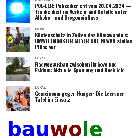
POL-LER: Poli­zei­be­richt vom 20.04.2024 —
Trun­ken­heit im Ver­kehr und Unfäl­le unter
Alko­hol- und Drogeneinfluss
NEWS
Küs­ten­schutz in Zei­ten des Kli­ma­wan­dels:
UMWELTMINISTER MEYER UND NLWKN stel­len
Plä­ne vor
LOKAL
Rad­weg­aus­bau zwi­schen Ihr­ho­ve und
Esklum: Aktu­el­le Sper­rung und Ausblick
LOKAL
Gemein­sam gegen Hun­ger: Die Leera­ner
Tafel im Einsatz