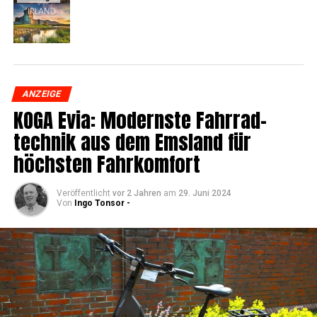
ANZEIGE
KOGA Evia: Moderns­te Fahr­rad­
tech­nik aus dem Ems­land für
höchs­ten Fahrkomfort
Veröffentlicht
vor 2 Jahren
am
29. Juni 2024
Von
Ingo Tonsor -