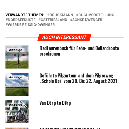
VERWANDTE THEMEN:
BRUCKMANN
BUCHVORSTELLUNG
NORDSEEKÜSTE
OSTFRIESLAND
SÖNKE DWENGER
WIEBKE REISSIG-DWENGER
AUCH INTERESSANT
Rad­tou­ren­buch für Fehn- und Dol­lard­rou­te
Anzeige
erschienen
Geführ­te Pil­ger­tour auf dem Pil­ger­weg
Anzeige
„Scho­la Dei“ vom 20. Bis 22. August 2021
Van Dörp to Dörp
Anzeige