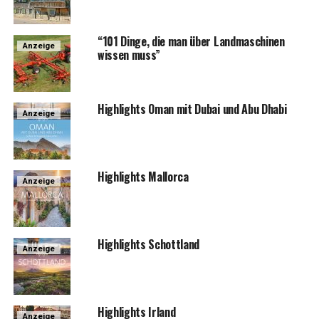
“101 Din­ge, die man über Land­ma­schi­nen
Anzeige
wis­sen muss”
High­lights Oman mit Dubai und Abu Dhabi
Anzeige
High­lights Mallorca
Anzeige
High­lights Schottland
Anzeige
High­lights Irland
Anzeige