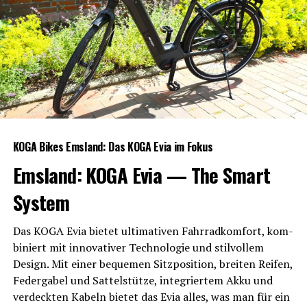
KOGA Bikes Ems­land: Das KOGA Evia im Fokus
Ems­land: KOGA Evia — The Smart
System
Das KOGA Evia bie­tet ulti­ma­ti­ven Fahr­rad­kom­fort, kom­
bi­niert mit inno­va­ti­ver Tech­no­lo­gie und stil­vol­lem
Design. Mit einer beque­men Sitz­po­si­ti­on, brei­ten Rei­fen,
Feder­ga­bel und Sat­tel­stüt­ze, inte­grier­tem Akku und
ver­deck­ten Kabeln bie­tet das Evia alles, was man für ein