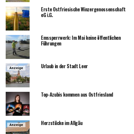
Ers­te Ost­frie­si­sche Win­zer­ge­nos­sen­schaft
eG i.G.
Ems­sperr­werk: Im Mai kei­ne öffent­li­chen
Führungen
Urlaub in der Stadt Leer
Anzeige
Top-Azu­bis kom­men aus Ostfriesland
Herz­stü­cke im Allgäu
Anzeige