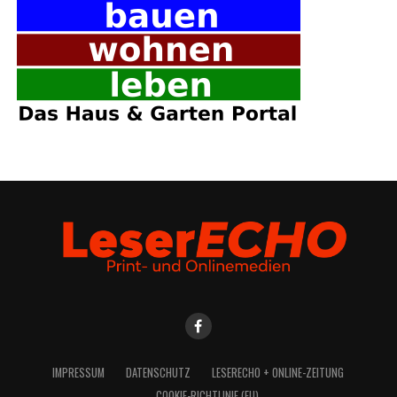
IMPRES­SUM
DATEN­SCHUTZ
LESE­R­ECHO + ONLINE-ZEITUNG
COO­KIE-RICH­T­­LI­­NIE (EU)