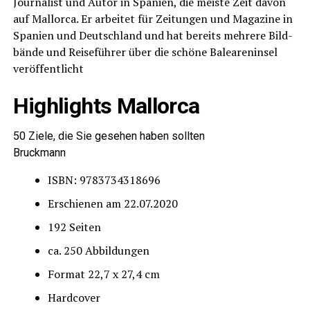
Jour­na­list und Autor in Spa­ni­en, die meis­te Zeit davon
auf Mal­lor­ca. Er arbei­tet für Zei­tun­gen und Maga­zi­ne in
Spa­ni­en und Deutsch­land und hat bereits meh­re­re Bild­
bän­de und Rei­se­füh­rer über die schö­ne Balea­ren­in­sel
veröffentlicht
High­lights Mallorca
50 Zie­le, die Sie gese­hen haben sollten
Bruck­mann
ISBN: 9783734318696
Erschie­nen am 22.07.2020
192 Sei­ten
ca. 250 Abbildungen
For­mat 22,7 x 27,4 cm
Hard­co­ver