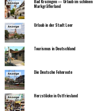
Bad Kro­zin­gen — Urlaub im schö­nen
Anzeige
Markgräflerland
Urlaub in der Stadt Leer
Anzeige
Tou­ris­mus in Deutschland
Die Deut­sche Fehnroute
Anzeige
Herz­stü­cke in Ostfriesland
Anzeige