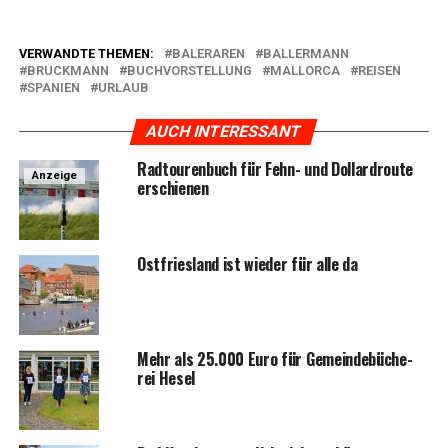
VERWANDTE THEMEN:
BALERAREN
BALLERMANN
BRUCKMANN
BUCHVORSTELLUNG
MALLORCA
REISEN
SPANIEN
URLAUB
AUCH INTERESSANT
Rad­tou­ren­buch für Fehn- und Dol­lard­rou­te
Anzeige
erschienen
Ost­fries­land ist wie­der für alle da
Mehr als 25.000 Euro für Gemein­de­bü­che­
rei Hesel