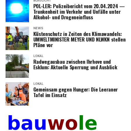
BLAULICHT
POL-LER: Poli­zei­be­richt vom 20.04.2024 —
Trun­ken­heit im Ver­kehr und Unfäl­le unter
Alko­hol- und Drogeneinfluss
NEWS
Küs­ten­schutz in Zei­ten des Kli­ma­wan­dels:
UMWELTMINISTER MEYER UND NLWKN stel­len
Plä­ne vor
LOKAL
Rad­weg­aus­bau zwi­schen Ihr­ho­ve und
Esklum: Aktu­el­le Sper­rung und Ausblick
LOKAL
Gemein­sam gegen Hun­ger: Die Leera­ner
Tafel im Einsatz