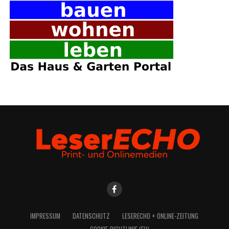
IMPRES­SUM
DATEN­SCHUTZ
LESE­R­ECHO + ONLINE-ZEITUNG