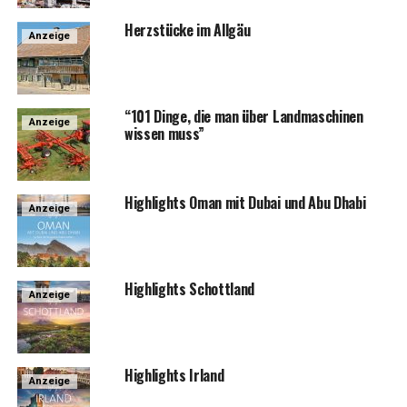
Herz­stü­cke im Allgäu
Anzeige
“101 Din­ge, die man über Land­ma­schi­nen
Anzeige
wis­sen muss”
High­lights Oman mit Dubai und Abu Dhabi
Anzeige
High­lights Schottland
Anzeige
High­lights Irland
Anzeige