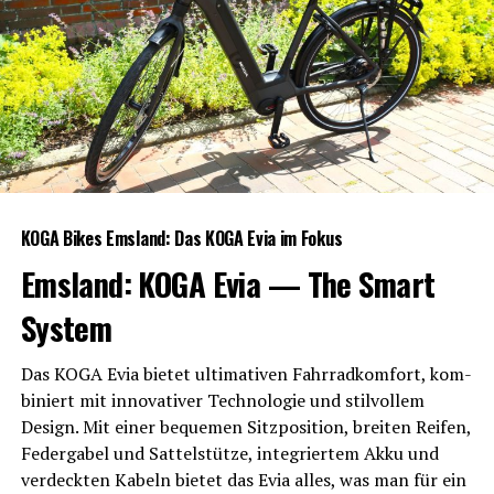
KOGA Bikes Ems­land: Das KOGA Evia im Fokus
Ems­land: KOGA Evia — The Smart
System
Das KOGA Evia bie­tet ulti­ma­ti­ven Fahr­rad­kom­fort, kom­
bi­niert mit inno­va­ti­ver Tech­no­lo­gie und stil­vol­lem
Design. Mit einer beque­men Sitz­po­si­ti­on, brei­ten Rei­fen,
Feder­ga­bel und Sat­tel­stüt­ze, inte­grier­tem Akku und
ver­deck­ten Kabeln bie­tet das Evia alles, was man für ein