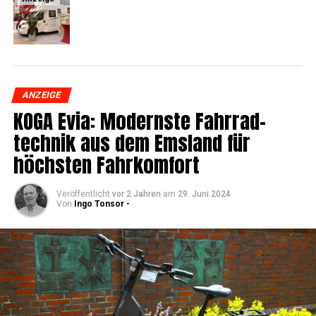
ANZEIGE
KOGA Evia: Moderns­te Fahr­rad­
tech­nik aus dem Ems­land für
höchs­ten Fahrkomfort
Veröffentlicht
vor 2 Jahren
am
29. Juni 2024
Von
Ingo Tonsor -