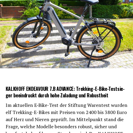
Akku sind mit­tig im Rad posi­tio­niert. Dies sorgt für eine
per­fek­te Balan­ce und ein sta­bi­les Fahrverhalten.
Gates-Rie­men­an­trieb
Der war­tungs­ar­me Rie­men­an­trieb garan­tiert vie­le sor­
gen­freie und kom­for­ta­ble Kilo­me­ter. Kei­ne Ket­te bedeu­
tet weni­ger War­tung und mehr Fahrspaß.
KALKHOFF ENDEAVOUR 7.B ADVANCE: Trek­king-E-Bike-Test­sie­
ger beein­druckt durch hohe Zula­dung und Robustheit
Im aktu­el­len E‑Bike-Test der Stif­tung Waren­test wur­den
elf Trek­king-E-Bikes mit Prei­sen von 2400 bis 3800 Euro
auf Herz und Nie­ren geprüft. Im Mit­tel­punkt stand die
Fra­ge, wel­che Model­le beson­ders robust, sicher und