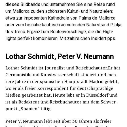
die­ses Bild­bands und unter­neh­men Sie eine Rei­se rund
um Mal­lor­ca zu den schöns­ten Kul­tur- und Natur­zie­len:
etwa zur impo­san­ten Kathe­dra­le von Pal­ma de Mal­lor­ca
oder zum bei­na­he kari­bisch anmu­ten­den Natur­strand Plat­ja
des Trenc. Ergänzt um Rou­ten­vor­schlä­ge, die die High­
lights per­fekt kom­bi­nie­ren. Mit zahl­rei­chen Insidertipps.
Lothar Schmidt
,
Peter V. Neumann
Lothar Schmidt ist Jour­na­list und Reisebuchautor.Er hat
Ger­ma­nis­tik und Kunst­wis­sen­schaft stu­diert und meh­
re­re Jah­re in der spa­ni­schen Haupt­stadt Madrid gelebt,
wo er als frei­er Kor­re­spon­dent für deutsch­spra­chi­ge
Medi­en gear­bei­tet hat. Heu­te lebt er in Düs­sel­dorf und
ist als Redak­teur und Rei­se­buch­au­tor mit dem Schwer­
punkt „Spa­ni­en“ tätig
Peter V. Neu­mann lebt seit über 30 Jah­ren als frei­er