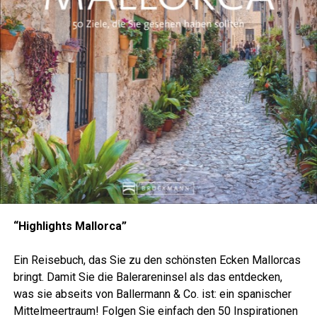
“High­lights Mallorca”
Ein Rei­se­buch, das Sie zu den schöns­ten Ecken Mal­lor­cas
bringt. Damit Sie die Balera­ren­in­sel als das ent­de­cken,
was sie abseits von Bal­ler­mann & Co. ist: ein spa­ni­scher
Mit­tel­meer­traum! Fol­gen Sie ein­fach den 50 Inspi­ra­tio­nen