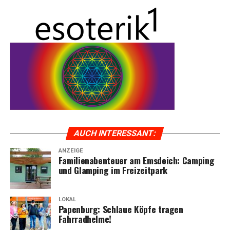
AUCH INTER­ES­SANT:
ANZEIGE
Fami­li­en­aben­teu­er am Ems­deich: Cam­ping
und Glam­ping im Freizeitpark
LOKAL
Papen­burg: Schlaue Köp­fe tra­gen
Kalk­hoff Händ­ler Emsland
Fahrradhelme!