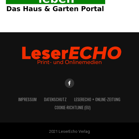
IMPRES­SUM
DATEN­SCHUTZ
LESE­R­ECHO + ONLINE-ZEITUNG
COO­KIE-RICH­T­­LI­­NIE (EU)
2021 LeserEcho Verlag