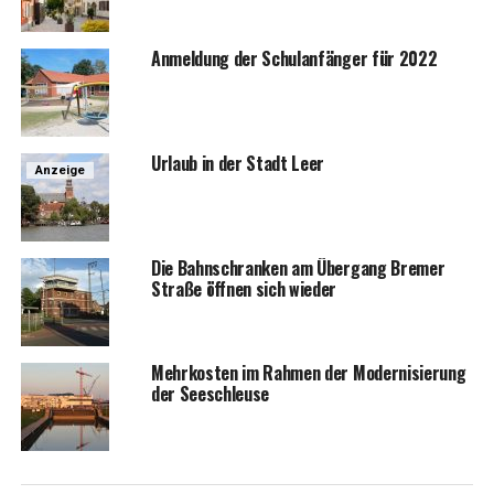
Anmel­dung der Schul­an­fän­ger für 2022
Urlaub in der Stadt Leer
Anzeige
Die Bahn­schran­ken am Über­gang Bre­mer
Stra­ße öff­nen sich wieder
Mehr­kos­ten im Rah­men der Moder­ni­sie­rung
der Seeschleuse