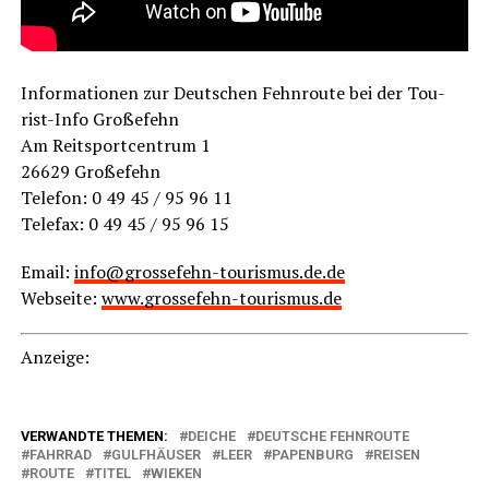
Infor­ma­tio­nen zur Deut­schen Fehn­rou­te bei der Tou­
rist-Info Großefehn
Am Reit­sport­cen­trum 1
26629 Großefehn
Tele­fon:
0 49 45 / 95 96 11
Tele­fax:
0 49 45 / 95 96 15
Email:
info
‎@‎
grossefehn-tourismus.de.de
Web­sei­te:
www.grossefehn-tourismus.de
Anzei­ge:
VERWANDTE THEMEN:
DEICHE
DEUTSCHE FEHNROUTE
FAHRRAD
GULFHÄUSER
LEER
PAPENBURG
REISEN
ROUTE
TITEL
WIEKEN