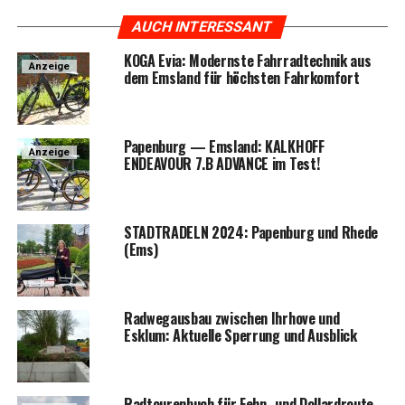
AUCH INTERESSANT
KOGA Evia: Moderns­te Fahr­rad­tech­nik aus
Anzeige
dem Ems­land für höchs­ten Fahrkomfort
Papen­burg — Ems­land: KALKHOFF
Anzeige
ENDEAVOUR 7.B ADVANCE im Test!
STADTRADELN 2024: Papen­burg und Rhe­de
(Ems)
Rad­weg­aus­bau zwi­schen Ihr­ho­ve und
Esklum: Aktu­el­le Sper­rung und Ausblick
Rad­tou­ren­buch für Fehn- und Dol­lard­rou­te