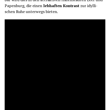
Papen­burg, die einen
leb­haf­ten Kon­trast
zur idyl­li­
schen Ruhe unter­wegs bieten.