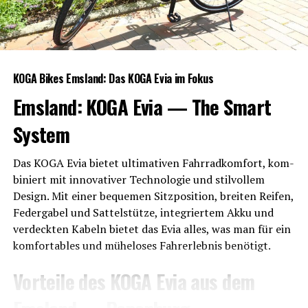
KOGA Bikes Ems­land: Das KOGA Evia im Fokus
Ems­land: KOGA Evia — The Smart
System
Das KOGA Evia bie­tet ulti­ma­ti­ven Fahr­rad­kom­fort, kom­
bi­niert mit inno­va­ti­ver Tech­no­lo­gie und stil­vol­lem
Design. Mit einer beque­men Sitz­po­si­ti­on, brei­ten Rei­fen,
Feder­ga­bel und Sat­tel­stüt­ze, inte­grier­tem Akku und
ver­deck­ten Kabeln bie­tet das Evia alles, was man für ein
kom­for­ta­bles und mühe­lo­ses Fahr­erleb­nis benötigt.
Vor­tei­le des KOGA Evia aus dem