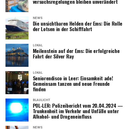
Bosch Smart Sys­tem und einem kraft­vol­len 625 Wh
ver­suchs­re­ge­lun­gen blei­ben unverändert
Akku, garan­tiert es bis zu 115 km Reich­wei­te. Die Plus-
Serie hebt Fle­xi­bi­li­tät auf ein neu­es Level – mit einem
NEWS
zuläs­si­gen Gesamt­ge­wicht von 170 kg und dem robus­
Die unsicht­ba­ren Hel­den der Ems: Die Rol­le
ten MIK HD-Trä­ger. Ob Kin­der­sitz oder schwe­re Las­ten,
der Lot­sen in der Schifffahrt
die­ses E‑Bike macht alles mit. Für zusätz­li­che Sicher­heit
sorgt das optio­na­le Bosch ABS Paket der Advan­ce Aus­
LOKAL
stat­tung. Eure Rei­se kann beginnen!
Mei­len­stein auf der Ems: Die erfolg­rei­che
Fahrt der Sil­ver Ray
LOKAL
Senio­ren­dis­co in Leer: Ein­sam­keit ade!
Gemein­sam tan­zen und neue Freun­de
finden
BLAULICHT
POL-LER: Poli­zei­be­richt vom 20.04.2024 —
Trun­ken­heit im Ver­kehr und Unfäl­le unter
Alko­hol- und Drogeneinfluss
NEWS