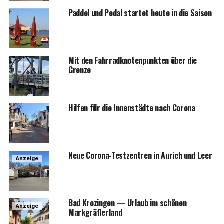
Pad­del und Pedal star­tet heu­te in die Saison
Mit den Fahr­rad­kno­ten­punk­ten über die
Grenze
Hil­fen für die Innen­städ­te nach Corona
Neue Coro­na-Test­zen­tren in Aurich und Leer
Anzeige
Bad Kro­zin­gen — Urlaub im schö­nen
Anzeige
Markgräflerland