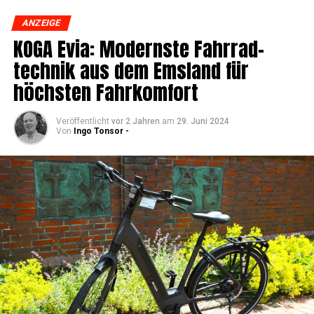
ANZEIGE
KOGA Evia: Moderns­te Fahr­rad­
tech­nik aus dem Ems­land für
höchs­ten Fahrkomfort
Veröffentlicht
vor 2 Jahren
am
29. Juni 2024
Von
Ingo Tonsor -