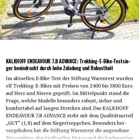
Der war­tungs­ar­me Rie­men­an­trieb garan­tiert vie­le sor­
gen­freie und kom­for­ta­ble Kilo­me­ter. Kei­ne Ket­te bedeu­
tet weni­ger War­tung und mehr Fahrspaß.
KALKHOFF ENDEAVOUR 7.B ADVANCE: Trek­king-E-Bike-Test­sie­
ger beein­druckt durch hohe Zula­dung und Robustheit
Im aktu­el­len E‑Bike-Test der Stif­tung Waren­test wur­den
elf Trek­king-E-Bikes mit Prei­sen von 2400 bis 3800 Euro
auf Herz und Nie­ren geprüft. Im Mit­tel­punkt stand die
Fra­ge, wel­che Model­le beson­ders robust, sicher und
kom­for­ta­bel auf lan­gen Stre­cken sind. Das KALKHOFF
ENDEAVOUR 7.B ADVANCE steht mit dem Qua­li­täts­ur­teil
KOGA Evia
„GUT“ (1,8) auf dem Sie­ger­trepp­chen. Beson­ders her­
vor­ge­ho­ben hat die Stif­tung Waren­test die ange­neh­me
Opti­ma­ler Fahr­kom­fort mit KOGA
Sitz­po­si­ti­on, den kraft­vol­len Motor und die hoch­wer­ti­ge