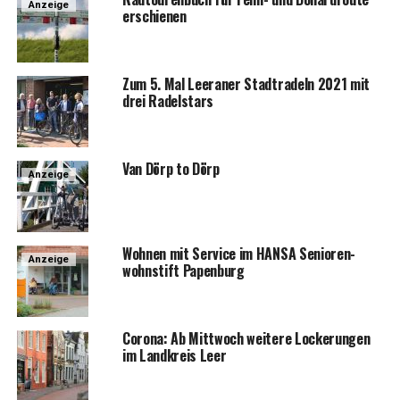
Anzeige
erschienen
Zum 5. Mal Leera­ner Stadt­ra­deln 2021 mit
drei Radelstars
Van Dörp to Dörp
Anzeige
Woh­nen mit Ser­vice im HANSA Senio­ren­
Anzeige
wohn­stift Papenburg
Coro­na: Ab Mitt­woch wei­te­re Locke­run­gen
im Land­kreis Leer