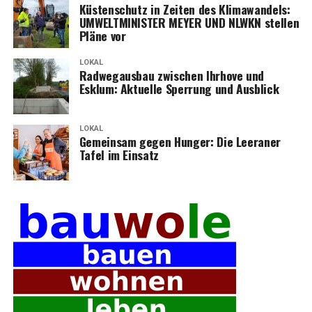
Küs­ten­schutz in Zei­ten des Kli­ma­wan­dels:
UMWELTMINISTER MEYER UND NLWKN stel­len
Plä­ne vor
LOKAL
Rad­weg­aus­bau zwi­schen Ihr­ho­ve und
Esklum: Aktu­el­le Sper­rung und Ausblick
LOKAL
Gemein­sam gegen Hun­ger: Die Leera­ner
Tafel im Einsatz