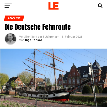
ANZEIGE
Die Deut­sche Fehnroute
Veröffentlicht
vor 5 Jahren
am
18. Februar 2021
Von
Ingo Tonsor