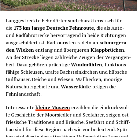
Lang­ge­streck­te Fehn­dör­fer sind cha­rak­te­ris­tisch für
die
173 km lan­ge Deut­sche Fehn­rou­te
, die als Auto-
und Rad­fahr­stre­cke her­vor­ra­gend in bei­de Rich­tun­gen
aus­ge­schil­dert ist. Rad­tou­ris­ten radeln an
schnur­ge­ra­
den Wie­ken
ent­lang und über­que­ren
Klapp­brü­cken
.
An der Stre­cke lie­gen zahl­rei­che Zeu­gen der Ver­gan­gen­
heit. Dazu gehö­ren präch­ti­ge
Wind­müh­len
, funk­ti­ons­
fä­hi­ge Schleu­sen, uralte Back­stein­kir­chen und hüb­sche
Gulfhäu­ser. Dei­che und Wie­sen, Wall­he­cken, moo­ri­ge
Natur­schutz­ge­bie­te und
Was­ser­läu­fe
prä­gen die
Fehnlandschaft.
Inter­es­san­te
klei­ne Muse­en
erzäh­len die ein­drucks­vol­
le Geschich­te der Moor­sied­ler und See­fah­rer, zei­gen ost­
frie­si­sche Tra­di­tio­nen und Bräu­che. See­fahrt und Schiff­
bau sind für die­se Regi­on nach wie vor bedeu­tend. Spür­
bar wird dies in den attrak­ti­ven Hafen­städ­ten Leer und