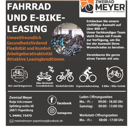
Die Evia-Serie besteht aus drei ver­schie­de­nen Model­len:
Pro, Pro Auto­ma­tic und dem nor­ma­len Evia.
Pro-Model­le
Aus­ge­stat­tet mit einem Bosch Per­for­mance Line Mit­tel­
TEXT-VIDEO ZUM KALKHOFF ENDEAVOUR 7.B ADVANCE
mo­tor mit 75 Nm und einer Envio­lo-Nabe für stu­fen­lo­
ses Schalten.
Auto­ma­tic-Modell
KALKHOFF ENDEAVOUR 7.B ADVANCE
Schal­tet auto­ma­tisch basie­rend auf der ein­ge­stell­ten
begeis­tert das Ems­land als
Tritt­fre­quenz. Die­ses Modell bie­tet eine beson­ders
beque­me Handhabung.
Testsieger
Nor­ma­les Evia
Maxi­ma­le Belast­bar­keit für gren­zen­lo­se
Mobilität
Ver­wen­det den Bosch Acti­ve Line Plus Motor und die
zuver­läs­si­ge Shi­ma­no Nexus 8‑Gang-Nabe. Ide­al für den
„Seit 1919 bau­en wir bei Kalk­hoff mit gro­ßer Lei­den­
täg­li­chen Gebrauch.