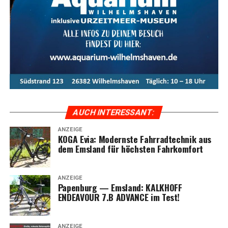
moderns­ter Tech­no­lo­gie ver­bin­den möch­ten. Ent­de­cken
Kar­te für das Ems­land Papenburg
Sie das ulti­ma­ti­ve Fahr­erleb­nis mit dem KOGA Evia und
genie­ßen Sie jede Fahrt in vol­len Zügen.
Kalk­hoff ENTICE 5 EXCITE+
Das Kalk­hoff ENTICE 5 EXCITE+ ist ein ech­ter Alles­kön­
Meta-Text:
Das KOGA Evia bie­tet ulti­ma­ti­ven Fahr­rad­
ner unter den E‑Bikes, der mit sei­ner robus­ten Bau­wei­se
kom­fort, kom­bi­niert mit inno­va­ti­ver Tech­no­lo­gie und
und leis­tungs­star­ken Kom­po­nen­ten über­zeugt. Aus­ge­
stil­vol­lem Design. Ent­de­cken Sie die Vor­tei­le und Model­
stat­tet mit dem Bosch Per­for­mance CX Smart Sys­tem
le der Evia-Serie im Ems­land und erle­ben Sie moder­nen
Antrieb, der beein­dru­cken­de 85 Nm Dreh­mo­ment lie­
Radfahrkomfort.
AUCH INTER­ES­SANT:
fert, und einem inte­grier­ten Bosch Power­Tu­be Akku mit
ANZEIGE
625 Wh, bie­tet das ENTICE 5 EXCITE+ eine her­aus­ra­
KOGA Evia: Moderns­te Fahr­rad­tech­nik aus
gen­de Reich­wei­te von bis zu 115 km*.
dem Ems­land für höchs­ten Fahrkomfort
Leis­tungs­stark und Vielseitig
ANZEIGE
Papen­burg — Ems­land: KALKHOFF
Die­ses Modell glänzt beson­ders durch sei­ne Viel­sei­tig­
ENDEAVOUR 7.B ADVANCE im Test!
keit und das hohe zuläs­si­ge Gesamt­ge­wicht von bis zu
170 kg. Ob auf der Stra­ße oder im Gelän­de, das ENTICE
5 EXCITE+ bewäl­tigt alle Her­aus­for­de­run­gen mit Leich­
ANZEIGE