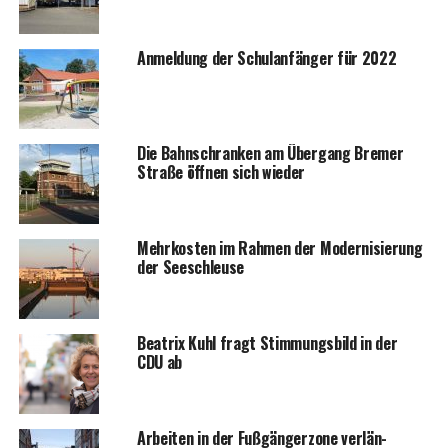
Anmel­dung der Schul­an­fän­ger für 2022
Die Bahn­schran­ken am Über­gang Bre­mer
Stra­ße öff­nen sich wieder
Mehr­kos­ten im Rah­men der Moder­ni­sie­rung
der Seeschleuse
Bea­trix Kuhl fragt Stim­mungs­bild in der
CDU ab
Arbei­ten in der Fuß­gän­ger­zo­ne ver­län­