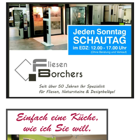
schaft Räder mit hoher Zula­dungs­mög­lich­keit. So
ermög­li­chen wir Fah­rern ein Maxi­mum an Fle­xi­bi­li­tät –
Bosch Smart System
egal ob Kin­der­an­hän­ger, Pack­ta­schen oder Wochen­ein­
kauf“, erklärt Sil­via Mar­tin, PR-Mana­ge­rin bei Kalk­hoff.
Alle E‑Bikes der Evia-Serie sind mit dem Bosch Smart
„Wir legen gro­ßen Wert auf Sicher­heit, Zuver­läs­sig­keit
Sys­tem aus­ge­stat­tet, das eine Ver­bin­dung mit der eBike
und Qua­li­tät, um ein gren­zen­lo­ses und freu­di­ges Fahr­
App ermög­licht. Dies bie­tet die Mög­lich­keit, das Fahr­rad
erleb­nis zu gewährleisten.“
wei­ter zu per­so­na­li­sie­ren und das Bes­te aus Ihrem
KOGA herauszuholen.
Bike-Lea­sing Emsland
Das zuläs­si­ge Gesamt­ge­wicht des Kalk­hoff Plus Bikes