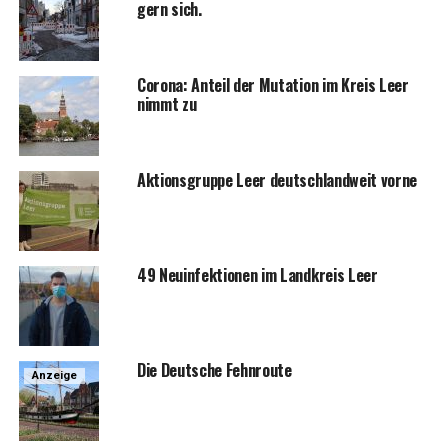
gern sich.
Coro­na: Anteil der Muta­ti­on im Kreis Leer
nimmt zu
Akti­ons­grup­pe Leer deutsch­land­weit vorne
49 Neu­in­fek­tio­nen im Land­kreis Leer
Die Deut­sche Fehnroute
Anzeige