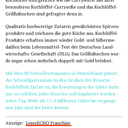
beson­de­ren Koch­löf­fel-Cur­ry­so­ße und das Koch­löf­fel-
Grill­hähn­chen sind gefrag­ter denn je.
Qua­li­ta­tiv hoch­wer­ti­ge Zuta­ten gewähr­leis­ten Spit­zen­
pro­duk­te und zeich­nen die gute Küche aus. Koch­löf­fel-
Pro­duk­te erhal­ten immer wie­der Gold- und Sil­ber­me­
dail­len beim Lebens­mit­tel-Test der Deut­schen Land­
wirt­schafts-Gesell­schaft (DLG). Das Grill­hähn­chen wur­
de sogar schon mehr­fach dop­pelt mit Gold belohnt.
Mit über 80 Schnell­re­stau­rants in Deutsch­land gehört
der Schnell­gas­tro­nom zu den Gro­ßen der Bran­che.
Koch­löf­fels Ziel ist es, die Erwar­tun­gen der Gäs­te nicht
nur zu erfül­len, jeder Ein­zel­ne soll begeis­tert wer­den –
jeden Tag. Mehr als 11,4 Mil­lio­nen Gäs­te im ver­gan­ge­
nen Jahr sind der bes­te Beweis.
Anzei­ge:
Lese­r­ECHO Franchise