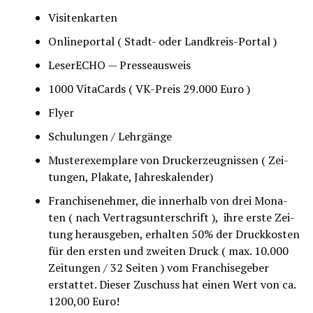
Visi­ten­kar­ten
Online­por­tal ( Stadt- oder Landkreis-Portal )
Lese­r­ECHO — Presseausweis
1000 Vita­Cards ( VK-Preis 29.000 Euro )
Fly­er
Schu­lun­gen / Lehrgänge
Mus­ter­ex­em­pla­re von Druckerzeug­nis­sen ( Zei­
tun­gen, Pla­ka­te, Jahreskalender)
Fran­chise­neh­mer, die inner­halb von drei Mona­
ten ( nach Ver­trags­un­ter­schrift ), ihre ers­te Zei­
tung her­aus­ge­ben, erhal­ten 50% der Druck­kos­ten
für den ers­ten und zwei­ten Druck ( max. 10.000
Zei­tun­gen / 32 Sei­ten ) vom Fran­chise­ge­ber
erstat­tet. Die­ser Zuschuss hat einen Wert von ca.
1200,00 Euro!