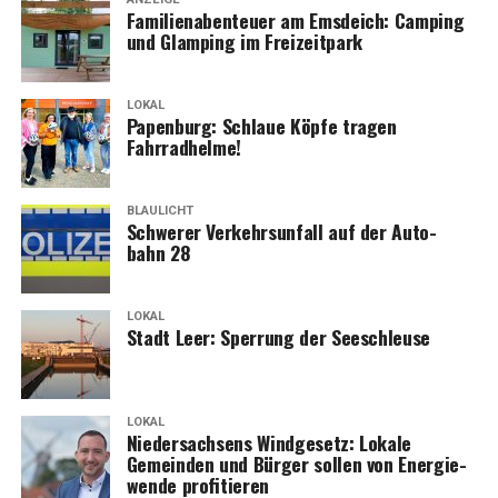
Fami­li­en­aben­teu­er am Ems­deich: Cam­ping
und Glam­ping im Freizeitpark
LOKAL
Papen­burg: Schlaue Köp­fe tra­gen
Kalk­hoff Händ­ler Emsland
Fahrradhelme!
BLAULICHT
Schwe­rer Ver­kehrs­un­fall auf der Auto­
Per­fekt für lan­ge Tou­ren und all­täg­li­che
bahn 28
Fahrten
LOKAL
Die Bosch-Mit­tel­mo­to­ren und ‑Akkus der Kalk­hoff
Stadt Leer: Sper­rung der Seeschleuse
Endea­vour E‑Bikes bie­ten eine aus­ge­zeich­ne­te Reich­wei­
te von 80 bis 150 Kilo­me­tern, je nach Motor­va­ri­an­te.
Mit unse­rem Reich­wei­ten­rech­ner kannst du dei­ne indi­vi­
LOKAL
du­el­le Reich­wei­te ein­fach berech­nen und pla­nen, egal
Nie­der­sach­sens Wind­ge­setz: Loka­le
ob für lan­ge Tou­ren oder den täg­li­chen Einsatz.
Gemein­den und Bür­ger sol­len von Ener­gie­
wen­de profitieren