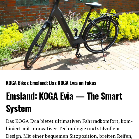
KOGA Bikes Ems­land: Das KOGA Evia im Fokus
Ems­land: KOGA Evia — The Smart
System
Das KOGA Evia bie­tet ulti­ma­ti­ven Fahr­rad­kom­fort, kom­
bi­niert mit inno­va­ti­ver Tech­no­lo­gie und stil­vol­lem
Design. Mit einer beque­men Sitz­po­si­ti­on, brei­ten Rei­fen,