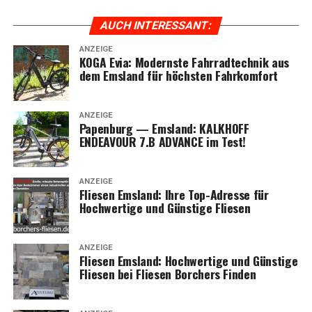
Radfahrkomfort.
AUCH INTER­ES­SANT:
ANZEIGE
KOGA Evia: Moderns­te Fahr­rad­tech­nik aus
dem Ems­land für höchs­ten Fahrkomfort
ANZEIGE
Papen­burg — Ems­land: KALKHOFF
ENDEAVOUR 7.B ADVANCE im Test!
ANZEIGE
Flie­sen Ems­land: Ihre Top-Adres­se für
Hoch­wer­ti­ge und Güns­ti­ge Fliesen
ANZEIGE
Flie­sen Ems­land: Hoch­wer­ti­ge und Güns­ti­ge
Flie­sen bei Flie­sen Bor­chers Finden