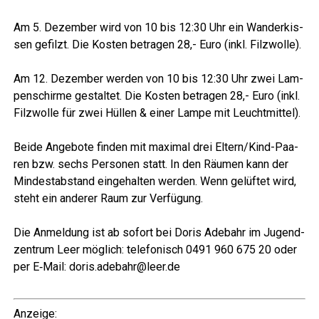
Am 5. Dezem­ber wird von 10 bis 12:30 Uhr ein Wan­der­kis­
sen gefilzt. Die Kos­ten betra­gen 28,- Euro (inkl. Filzwolle).
Am 12. Dezem­ber wer­den von 10 bis 12:30 Uhr zwei Lam­
pen­schir­me gestal­tet. Die Kos­ten betra­gen 28,- Euro (inkl.
Filz­wol­le für zwei Hül­len & einer Lam­pe mit Leuchtmittel).
Bei­de Ange­bo­te fin­den mit maxi­mal drei Eltern/Kind-Paa­
ren bzw. sechs Per­so­nen statt. In den Räu­men kann der
Min­dest­ab­stand ein­ge­hal­ten wer­den. Wenn gelüf­tet wird,
steht ein ande­rer Raum zur Verfügung.
Die Anmel­dung ist ab sofort bei Doris Ade­bahr im Jugend­
zen­trum Leer mög­lich: tele­fo­nisch 0491 960 675 20 oder
per E‑Mail: doris.adebahr@leer.de
Anzei­ge: