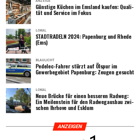
ANZEIGE
Güns­ti­ge Küchen im Ems­land kau­fen: Qua­li­
tät und Ser­vice im Fokus
LOKAL
STADTRADELN 2024: Papen­burg und Rhe­de
(Ems)
BLAULICHT
Pedelec-Fah­rer stürzt auf Ölspur im
Gewer­be­ge­biet Papen­burg: Zeu­gen gesucht
LOKAL
Neue Brü­cke für einen bes­se­ren Rad­weg:
Ein Mei­len­stein für den Rad­weg­aus­bau zwi­
schen Ihr­ho­ve und Esklum
ANZEI­GEN