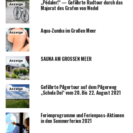
„Péda­ler!“ — Geführ­te Rad­tour durch das
Anzeige
Majo­rat des Gra­fen von Wedel
Aqua-Zum­ba im Gro­ßen Meer
Anzeige
SAUNA AM GROSSEN MEER
Anzeige
Geführ­te Pil­ger­tour auf dem Pil­ger­weg
Anzeige
„Scho­la Dei“ vom 20. Bis 22. August 2021
Feri­en­pro­gram­me und Feri­en­pass-Aktio­nen
in den Som­mer­fe­ri­en 2021