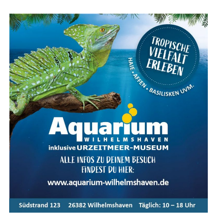
Kar­te für das Ems­land Papenburg
Fazit: Das KOGA Evia — Per­fek­te
Wahl für Radfahrkomfort
Das KOGA Evia ist die per­fek­te Wahl für alle, die uner­
reich­ten Rad­fahr­kom­fort mit stil­vol­lem Design und
moderns­ter Tech­no­lo­gie ver­bin­den möch­ten. Ent­de­cken
Sie das ulti­ma­ti­ve Fahr­erleb­nis mit dem KOGA Evia und
genie­ßen Sie jede Fahrt in vol­len Zügen.
Meta-Text:
Das KOGA Evia bie­tet ulti­ma­ti­ven Fahr­rad­
kom­fort, kom­bi­niert mit inno­va­ti­ver Tech­no­lo­gie und
stil­vol­lem Design. Ent­de­cken Sie die Vor­tei­le und Model­
le der Evia-Serie im Ems­land und erle­ben Sie moder­nen