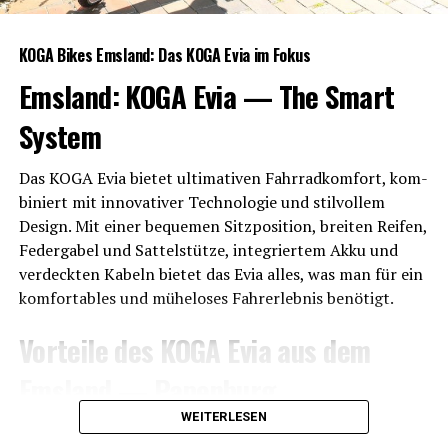
KOGA Bikes Ems­land: Das KOGA Evia im Fokus
Ems­land: KOGA Evia — The Smart
System
Das KOGA Evia bie­tet ulti­ma­ti­ven Fahr­rad­kom­fort, kom­
bi­niert mit inno­va­ti­ver Tech­no­lo­gie und stil­vol­lem
Design. Mit einer beque­men Sitz­po­si­ti­on, brei­ten Rei­fen,
Feder­ga­bel und Sat­tel­stüt­ze, inte­grier­tem Akku und
ver­deck­ten Kabeln bie­tet das Evia alles, was man für ein
kom­for­ta­bles und mühe­lo­ses Fahr­erleb­nis benötigt.
Vor­tei­le des KOGA Evia aus dem
Ems­land — Papenburg
WEITERLESEN
SP-Con­nect Halterung