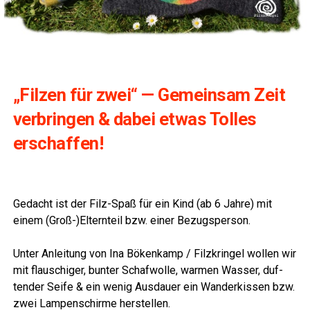
„Fil­zen für zwei“ — Gemein­sam Zeit
ver­brin­gen & dabei etwas Tol­les
erschaf­fen!
Gedacht ist der Filz-Spaß für ein Kind (ab 6 Jah­re) mit
einem (Groß-)Elternteil bzw. einer Bezugsperson.
Unter Anlei­tung von Ina Böken­kamp / Filz­krin­gel wol­len wir
mit flau­schi­ger, bun­ter Schaf­wol­le, war­men Was­ser, duf­
ten­der Sei­fe & ein wenig Aus­dau­er ein Wan­der­kis­sen bzw.
zwei Lam­pen­schir­me herstellen.