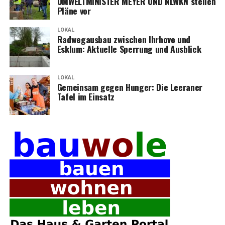
UMWELTMINISTER MEYER UND NLWKN stel­len
Plä­ne vor
LOKAL
Rad­weg­aus­bau zwi­schen Ihr­ho­ve und
Esklum: Aktu­el­le Sper­rung und Ausblick
LOKAL
Gemein­sam gegen Hun­ger: Die Leera­ner
Tafel im Einsatz