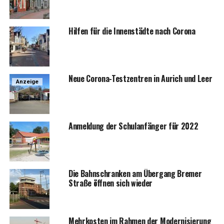
Hil­fen für die Innen­städ­te nach Corona
Neue Coro­na-Test­zen­tren in Aurich und Leer
Anzeige
Anmel­dung der Schul­an­fän­ger für 2022
Die Bahn­schran­ken am Über­gang Bre­mer
Stra­ße öff­nen sich wieder
Mehr­kos­ten im Rah­men der Moder­ni­sie­rung