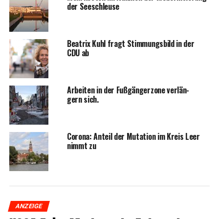
der Seeschleuse
Bea­trix Kuhl fragt Stim­mungs­bild in der
CDU ab
Arbei­ten in der Fuß­gän­ger­zo­ne ver­län­
gern sich.
Coro­na: Anteil der Muta­ti­on im Kreis Leer
nimmt zu
ANZEIGE