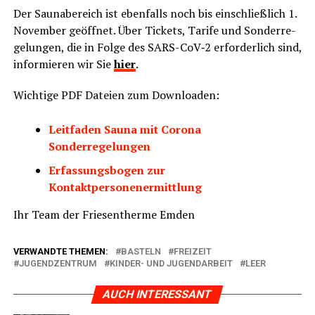
Der Sau­na­be­reich ist eben­falls noch bis ein­schließ­lich 1.
Novem­ber geöff­net. Über Tickets, Tari­fe und Son­der­re­
ge­lun­gen, die in Fol­ge des SARS-CoV‑2 erfor­der­lich sind,
infor­mie­ren wir Sie
hier
.
Wich­ti­ge PDF Datei­en zum Downloaden:
Leit­fa­den Sau­na mit Coro­na
Sonderregelungen
Erfas­sungs­bo­gen zur
Kontaktpersonenermittlung
Ihr Team der Frie­sen­ther­me Emden
VERWANDTE THEMEN:
BASTELN
FREIZEIT
JUGENDZENTRUM
KINDER- UND JUGENDARBEIT
LEER
AUCH INTERESSANT