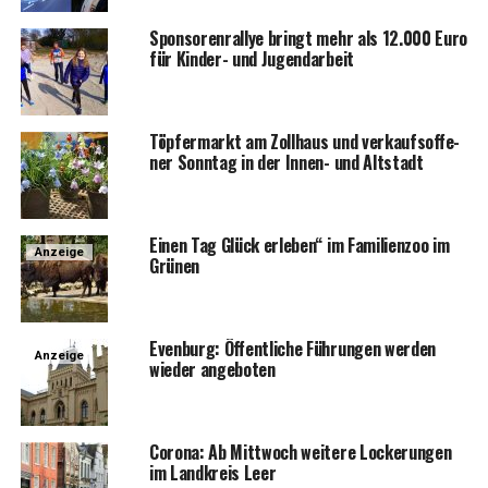
Spon­so­ren­ral­lye bringt mehr als 12.000 Euro
für Kin­der- und Jugendarbeit
Töp­fer­markt am Zoll­haus und ver­kaufs­of­fe­
ner Sonn­tag in der Innen- und Altstadt
Einen Tag Glück erle­ben“ im Fami­li­en­zoo im
Anzeige
Grünen
Even­burg: Öffent­li­che Füh­run­gen wer­den
Anzeige
wie­der angeboten
Coro­na: Ab Mitt­woch wei­te­re Locke­run­gen
im Land­kreis Leer