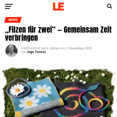
NEWS
„Fil­zen für zwei“ — Gemein­sam Zeit
verbringen
Veröffentlicht
vor 6 Jahren
am
2. November 2020
Von
Ingo Tonsor