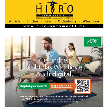
land. Hoch­wer­tig, güns­tig und immer nah bei Ihnen.
KOGA Feder­ga­bel
Kom­fort und Sport­lich­keit vereint
Die Feder­ga­bel des Evia sieht sport­lich aus, ist kom­for­ta­
bel und viel leich­ter als eine Stan­dard-Feder­ga­bel. Die­se
Feder­ein­heit spricht nur bei Bedarf an und bie­tet
zusätz­li­chen Kom­fort für Hand­ge­len­ke und Schul­tern,
ohne das direk­te Fahr­ge­fühl zu verlieren.