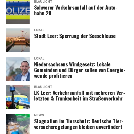
BLAULICHT
Schwe­rer Ver­kehrs­un­fall auf der Auto­
bahn 28
LOKAL
Stadt Leer: Sper­rung der Seeschleuse
LOKAL
Nie­der­sach­sens Wind­ge­setz: Loka­le
Gemein­den und Bür­ger sol­len von Ener­gie­
wen­de profitieren
BLAULICHT
LK Leer: Ver­kehrs­un­fall mit meh­re­ren Ver­
letz­ten & Trun­ken­heit im Straßenverkehr
NEWS
Sta­gna­ti­on im Tier­schutz: Deut­sche Tier­
ver­suchs­re­ge­lun­gen blei­ben unverändert