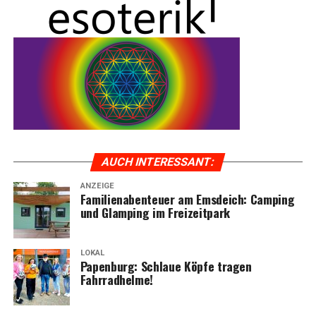
AUCH INTER­ES­SANT:
ANZEIGE
Fami­li­en­aben­teu­er am Ems­deich: Cam­ping
und Glam­ping im Freizeitpark
LOKAL
Papen­burg: Schlaue Köp­fe tra­gen
Fahrradhelme!