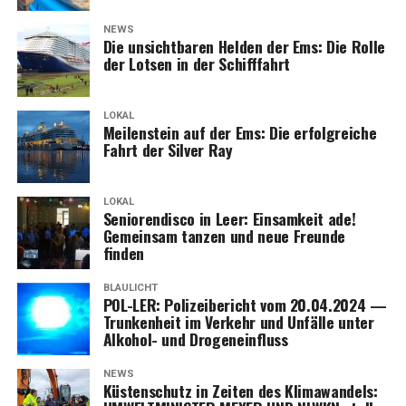
NEWS
Die unsicht­ba­ren Hel­den der Ems: Die Rol­le
der Lot­sen in der Schifffahrt
LOKAL
Mei­len­stein auf der Ems: Die erfolg­rei­che
Fahrt der Sil­ver Ray
LOKAL
Senio­ren­dis­co in Leer: Ein­sam­keit ade!
Gemein­sam tan­zen und neue Freun­de
finden
BLAULICHT
POL-LER: Poli­zei­be­richt vom 20.04.2024 —
Trun­ken­heit im Ver­kehr und Unfäl­le unter
Alko­hol- und Drogeneinfluss
NEWS
Küs­ten­schutz in Zei­ten des Kli­ma­wan­dels: