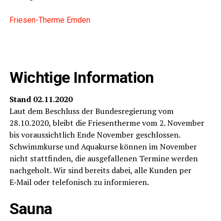
Frie­sen-Ther­me Emden
Wich­ti­ge Information
Stand 02.11.2020
Laut dem Beschluss der Bun­des­re­gie­rung vom
28.10.2020, bleibt die Frie­sen­ther­me vom 2. Novem­ber
bis vor­aus­sicht­lich Ende Novem­ber geschlos­sen.
Schwimm­kur­se und Aqua­kur­se kön­nen im Novem­ber
nicht statt­fin­den, die aus­ge­fal­le­nen Ter­mi­ne wer­den
nach­ge­holt. Wir sind bereits dabei, alle Kun­den per
E‑Mail oder tele­fo­nisch zu informieren.
Sau­na