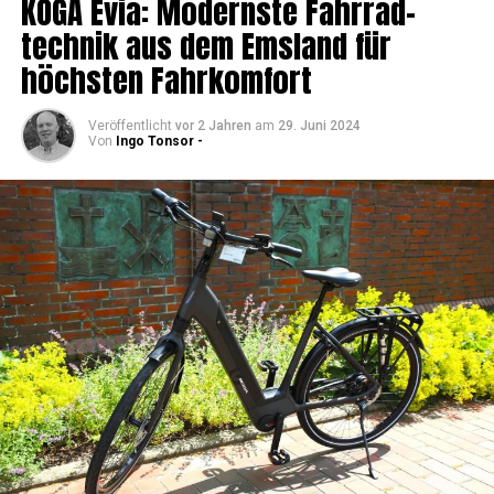
KOGA Evia: Moderns­te Fahr­rad­
tech­nik aus dem Ems­land für
höchs­ten Fahrkomfort
Veröffentlicht
vor 2 Jahren
am
29. Juni 2024
Von
Ingo Tonsor -