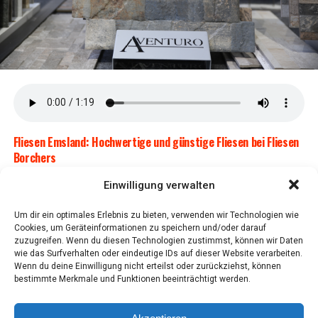
tet weni­ger War­tung und mehr Fahrspaß.
Flie­sen Ems­land: Hoch­wer­ti­ge und güns­ti­ge Flie­sen bei Flie­sen
Borchers
Ent­de­cken Sie bei Flie­sen Bor­chers im Ems­land eine
Einwilligung verwalten
brei­te Aus­wahl an hoch­wer­ti­gen und güns­ti­gen Flie­sen.
Erfah­ren Sie, wor­auf Sie beim Kauf ach­ten soll­ten, um
Um dir ein optimales Erlebnis zu bieten, verwenden wir Technologien wie
KOGA Evia
Cookies, um Geräteinformationen zu speichern und/oder darauf
die bes­ten Flie­sen für Ihr Zuhau­se zu finden.
zuzugreifen. Wenn du diesen Technologien zustimmst, können wir Daten
wie das Surfverhalten oder eindeutige IDs auf dieser Website verarbeiten.
Opti­ma­ler Fahr­kom­fort mit KOGA
Wenn du deine Einwilligung nicht erteilst oder zurückziehst, können
War­um Flie­sen Bor­chers die bes­te
bestimmte Merkmale und Funktionen beeinträchtigt werden.
Evia aus dem Emsland
Wahl im Ems­land ist