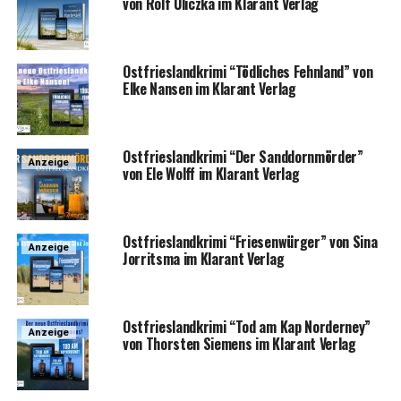
von Rolf Ulicz­ka im Klar­ant Verlag
Ost­fries­land­kri­mi “Töd­li­ches Fehn­land” von
Elke Nan­sen im Klar­ant Verlag
Ost­fries­land­kri­mi “Der Sand­dorn­mör­der”
Anzeige
von Ele Wolff im Klar­ant Verlag
Ost­fries­land­kri­mi “Frie­sen­wür­ger” von Sina
Anzeige
Jor­rit­s­ma im Klar­ant Verlag
Ost­fries­land­kri­mi “Tod am Kap Nor­der­ney”
Anzeige
von Thors­ten Sie­mens im Klar­ant Verlag