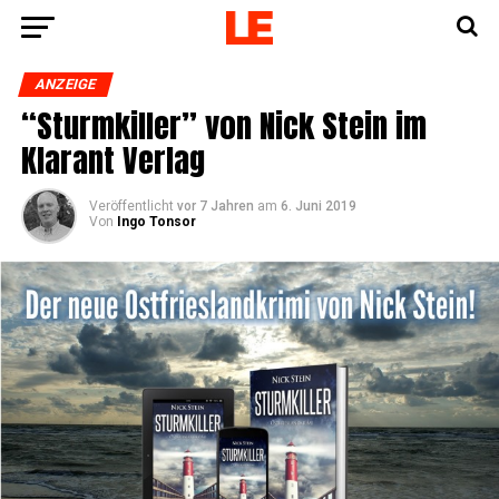
ANZEIGE
“Sturm­kil­ler” von Nick Stein im
Klar­ant Verlag
Veröffentlicht
vor 7 Jahren
am
6. Juni 2019
Von
Ingo Tonsor