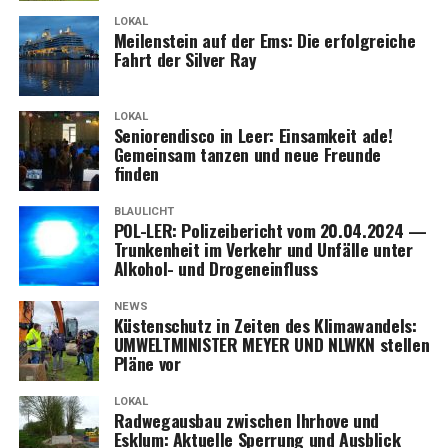
sorgt das optio­na­le Bosch ABS Paket der Advan­ce Aus­
LOKAL
stat­tung. Eure Rei­se kann beginnen!
Mei­len­stein auf der Ems: Die erfolg­rei­che
Fahrt der Sil­ver Ray
LOKAL
Senio­ren­dis­co in Leer: Ein­sam­keit ade!
Gemein­sam tan­zen und neue Freun­de
finden
BLAULICHT
POL-LER: Poli­zei­be­richt vom 20.04.2024 —
Trun­ken­heit im Ver­kehr und Unfäl­le unter
Alko­hol- und Drogeneinfluss
NEWS
Küs­ten­schutz in Zei­ten des Kli­ma­wan­dels:
UMWELTMINISTER MEYER UND NLWKN stel­len
Plä­ne vor
LOKAL
Rad­weg­aus­bau zwi­schen Ihr­ho­ve und
Esklum: Aktu­el­le Sper­rung und Ausblick