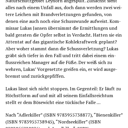
Natur­schutz­ge­biet Ley­hörn ange­spült. Zunächst sieht
alles nach einem Unfall aus, doch dann wer­den zwei wei­
te­re Lei­chen mit Brand­ver­let­zun­gen gefun­den, von
denen eine auch noch eine Schuss­wun­de auf­weist. Kom­
mis­sar Lukas Jan­sen über­nimmt die Ermitt­lun­gen und
bald gera­ten die Opfer selbst in Ver­dacht. Hat­ten sie ein
Atten­tat auf das gigan­ti­sche Koh­le­kraft­werk geplant?
Aber woher stammt dann die Schuss­ver­let­zung? Lukas
gräbt sich tie­fer in den Fall und tritt dabei einem ein­
fluss­rei­chen Mana­ger auf die Füße. Der weiß sich zu
weh­ren, Lukas’ Vor­ge­setz­te grei­fen ein, er wird aus­ge­
bremst und zurückgepfiffen.
Lukas lässt sich nicht stop­pen. Im Gegen­teil: Er läuft zu
Höchst­form auf und mit all sei­nem Ein­falls­reich­tum
stellt er dem Böse­wicht eine tücki­sche Falle …
Nach “Adler­kil­ler” (ISBN 9783955738877), “Bie­nen­kil­ler”
(ISBN 9783955738945), “Nord­see­kil­ler” (ISBN