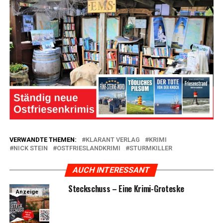
VERWANDTE THEMEN:
KLARANT VERLAG
KRIMI
NICK STEIN
OSTFRIESLANDKRIMI
STURMKILLER
AUCH INTERESSANT
Steck­schuss – Eine Krimi-Groteske
Anzeige