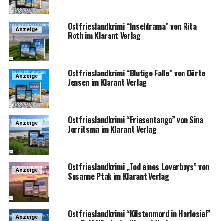
Ost­fries­land­kri­mi “Insel­dra­ma” von Rita
Anzeige
Roth im Klar­ant Verlag
Ost­fries­land­kri­mi “Blu­ti­ge Fal­le” von Dör­te
Anzeige
Jen­sen im Klar­ant Verlag
Ost­fries­land­kri­mi “Frie­sen­tan­go” von Sina
Anzeige
Jor­rit­s­ma im Klar­ant Verlag
Ost­fries­land­kri­mi „Tod eines Lover­boys” von
Anzeige
Susan­ne Ptak im Klar­ant Verlag
Ost­fries­land­kri­mi “Küs­ten­mord in Harle­si­el”
Anzeige