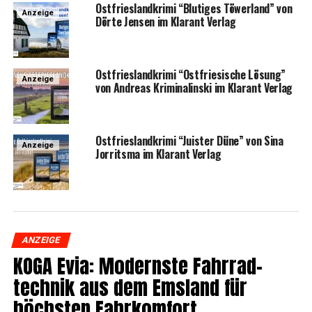
Ost­fries­land­kri­mi “Blu­ti­ges Töwer­land” von
Anzeige
Dör­te Jen­sen im Klar­ant Verlag
Ost­fries­land­kri­mi “Ost­frie­si­sche Lösung”
Anzeige
von Andre­as Kri­mi­nal­in­ski im Klar­ant Verlag
Ost­fries­land­kri­mi “Juis­ter Düne” von Sina
Anzeige
Jor­rit­s­ma im Klar­ant Verlag
ANZEIGE
KOGA Evia: Moderns­te Fahr­rad­
tech­nik aus dem Ems­land für
höchs­ten Fahrkomfort