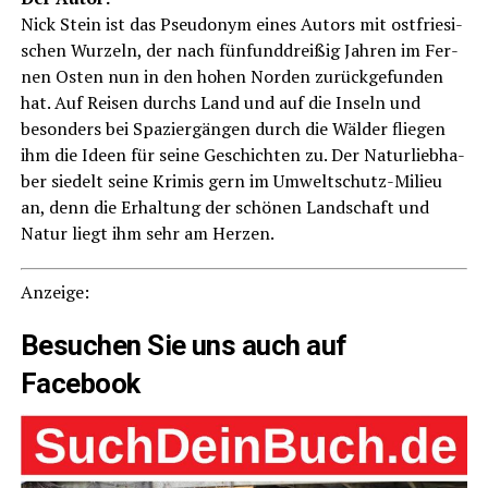
Nick Stein ist das Pseud­onym eines Autors mit ost­frie­si­
schen Wur­zeln, der nach fünf­und­drei­ßig Jah­ren im Fer­
nen Osten nun in den hohen Nor­den zurück­ge­fun­den
hat. Auf Rei­sen durchs Land und auf die Inseln und
beson­ders bei Spa­zier­gän­gen durch die Wäl­der flie­gen
ihm die Ideen für sei­ne Geschich­ten zu. Der Natur­lieb­ha­
ber sie­delt sei­ne Kri­mis gern im Umwelt­schutz-Milieu
an, denn die Erhal­tung der schö­nen Land­schaft und
Natur liegt ihm sehr am Herzen.
Anzei­ge:
Besu­chen Sie uns auch auf
Facebook