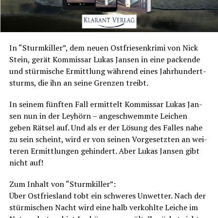
In “Sturm­kil­ler”, dem neu­en Ost­frie­sen­kri­mi von Nick
Stein, gerät Kom­mis­sar Lukas Jan­sen in eine packen­de
und stür­mi­sche Ermitt­lung wäh­rend eines Jahr­hun­dert­
s­turms, die ihn an sei­ne Gren­zen treibt.
In sei­nem fünf­ten Fall ermit­telt Kom­mis­sar Lukas Jan­
sen nun in der Ley­hörn – ange­schwemm­te Lei­chen
geben Rät­sel auf. Und als er der Lösung des Fal­les nahe
zu sein scheint, wird er von sei­nen Vor­ge­setz­ten an wei­
te­ren Ermitt­lun­gen gehin­dert. Aber Lukas Jan­sen gibt
nicht auf!
Zum Inhalt von “Sturm­kil­ler”:
Über Ost­fries­land tobt ein schwe­res Unwet­ter. Nach der
stür­mi­schen Nacht wird eine halb ver­kohl­te Lei­che im