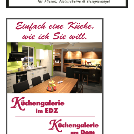
Bike-Lea­sing Emsland
Das zuläs­si­ge Gesamt­ge­wicht des Kalk­hoff Plus Bikes
von 170 kg wird durch genaue Berech­nun­gen und diver­
se Belas­tungs­tests ermit­telt. Durch die sorg­fäl­ti­ge Aus­
wahl und Prü­fung der Kom­po­nen­ten wird sicher­ge­stellt,
dass die Räder sicher zu fah­ren sind.
KOGA — Fach­händ­ler im Emsland
Akku-Optio­nen
Stan­dard- und Langstrecken-Akkus
Stan­dard­mä­ßig wird jedes Evia-Modell mit einem 500-