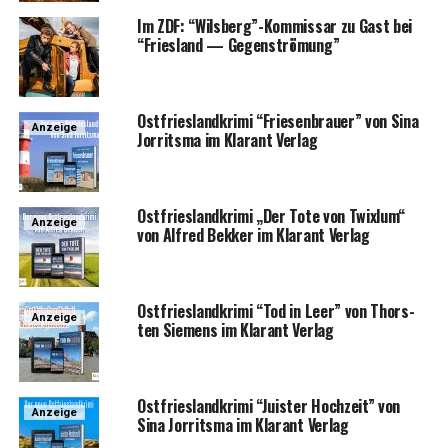
Im ZDF: “Wilsberg”-Kommissar zu Gast bei
“Fries­land — Gegenströmung”
Ost­fries­land­kri­mi “Frie­sen­brau­er” von Sina
Anzeige
Jor­rit­s­ma im Klar­ant Verlag
Ost­fries­land­kri­mi „Der Tote von Twixlum“
Anzeige
von Alfred Bek­ker im Klar­ant Verlag
Ost­fries­land­kri­mi “Tod in Leer” von Thors­
Anzeige
ten Sie­mens im Klar­ant Verlag
Ost­fries­land­kri­mi “Juis­ter Hoch­zeit” von
Anzeige
Sina Jor­rit­s­ma im Klar­ant Verlag