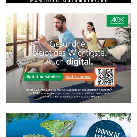
Kalkhoff.
Kom­fort und Sport­lich­keit vereint
Mit einer sol­chen Kom­bi­na­ti­on aus hoher Qua­li­tät,
Die Feder­ga­bel des Evia sieht sport­lich aus, ist kom­for­ta­
durch­dach­tem Design und maxi­ma­ler Fle­xi­bi­li­tät setzt
bel und viel leich­ter als eine Stan­dard-Feder­ga­bel. Die­se
das Kalk­hoff ENDEAVOUR 7.B ADVANCE neue Maß­stä­be
Feder­ein­heit spricht nur bei Bedarf an und bie­tet
im Bereich der Trek­king-E-Bikes. Es ist die idea­le Wahl
zusätz­li­chen Kom­fort für Hand­ge­len­ke und Schul­tern,
für all jene, die ein zuver­läs­si­ges, robus­tes und kom­for­
ohne das direk­te Fahr­ge­fühl zu verlieren.
ta­bles E‑Bike suchen, das auch bei hoher Zula­dung kei­ne
Kom­pro­mis­se eingeht.
KALKHOFF Fach­händ­ler in Ihrer Nähe
Papen­burg Emsland
Fach­händ­ler Kalk­hoff — Ems­land, Rhei­der­land, Rhau­der­
fehn, Westoverledingen
Kar­te für das Ems­land Papenburg