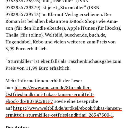
9783955738976) und „Insel­kil­ler“ (ISBN
9783955739379) ist jetzt „Sturm­kil­ler“ (ISBN
9783955739713) im Klar­ant Ver­lag erschie­nen. Der
Roman ist bei allen bekann­ten E‑Book Shops wie Ama­
zon (für den Kind­le eRea­der), Apple iTu­nes (für iBooks),
Tha­lia (für toli­no), Welt­bild, buecher.de, buch.de,
Hugen­du­bel, Kobo und vie­len wei­te­ren zum Preis von
3,99 Euro erhältlich.
“Sturm­kil­ler” ist eben­falls als Taschen­buch­aus­ga­be zum
Preis von 11,99 Euro erhältlich.
Mehr Infor­ma­tio­nen erhält der Leser
hier
https://www.amazon.de/Sturmkiller-
Ostfrieslandkrimi-Lukas-Jansen-ermittelt-
ebook/dp/B07SC5B1F7
sowie eine Lese­pro­be
auf
https://www.weltbild.de/artikel/ebook/lukas-jansen-
ermittelt-sturmkiller-ostfrieslandkrimi_26347500‑1
.
Der Autor: