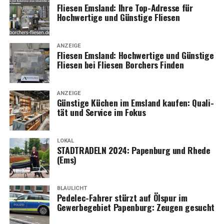
Flie­sen Ems­land: Ihre Top-Adres­se für
Hoch­wer­ti­ge und Güns­ti­ge Fliesen
ANZEIGE
Flie­sen Ems­land: Hoch­wer­ti­ge und Güns­ti­ge
Flie­sen bei Flie­sen Bor­chers Finden
ANZEIGE
Güns­ti­ge Küchen im Ems­land kau­fen: Qua­li­
tät und Ser­vice im Fokus
LOKAL
STADTRADELN 2024: Papen­burg und Rhe­de
(Ems)
BLAULICHT
Pedelec-Fah­rer stürzt auf Ölspur im
Gewer­be­ge­biet Papen­burg: Zeu­gen gesucht