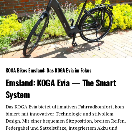
KOGA Bikes Ems­land: Das KOGA Evia im Fokus
Ems­land: KOGA Evia — The Smart
System
Das KOGA Evia bie­tet ulti­ma­ti­ven Fahr­rad­kom­fort, kom­
bi­niert mit inno­va­ti­ver Tech­no­lo­gie und stil­vol­lem
Design. Mit einer beque­men Sitz­po­si­ti­on, brei­ten Rei­fen,
Feder­ga­bel und Sat­tel­stüt­ze, inte­grier­tem Akku und