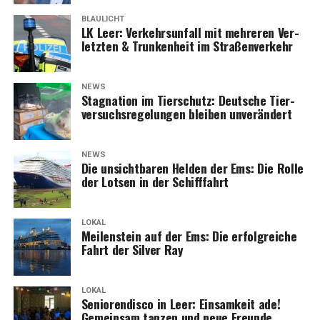
BLAULICHT
LK Leer: Ver­kehrs­un­fall mit meh­re­ren Ver­
letz­ten & Trun­ken­heit im Straßenverkehr
NEWS
Sta­gna­ti­on im Tier­schutz: Deut­sche Tier­
ver­suchs­re­ge­lun­gen blei­ben unverändert
NEWS
Die unsicht­ba­ren Hel­den der Ems: Die Rol­le
der Lot­sen in der Schifffahrt
LOKAL
Mei­len­stein auf der Ems: Die erfolg­rei­che
Fahrt der Sil­ver Ray
LOKAL
Senio­ren­dis­co in Leer: Ein­sam­keit ade!
Gemein­sam tan­zen und neue Freun­de