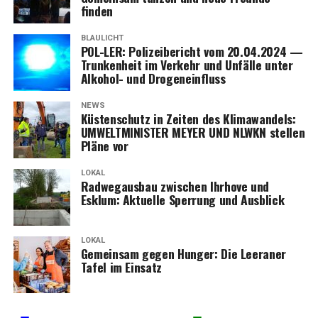
finden
BLAULICHT
POL-LER: Poli­zei­be­richt vom 20.04.2024 —
Trun­ken­heit im Ver­kehr und Unfäl­le unter
Alko­hol- und Drogeneinfluss
NEWS
Küs­ten­schutz in Zei­ten des Kli­ma­wan­dels:
UMWELTMINISTER MEYER UND NLWKN stel­len
Plä­ne vor
LOKAL
Rad­weg­aus­bau zwi­schen Ihr­ho­ve und
Esklum: Aktu­el­le Sper­rung und Ausblick
LOKAL
Gemein­sam gegen Hun­ger: Die Leera­ner
Tafel im Einsatz