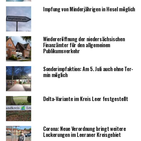
Imp­fung von Min­der­jäh­ri­gen in Hesel möglich
Wie­der­eröff­nung der nie­der­säch­si­schen
Finanz­äm­ter für den all­ge­mei­nen
Publikumsverkehr
Son­der­impf­ak­ti­on: Am 5. Juli auch ohne Ter­
min möglich
Del­ta-Vari­an­te im Kreis Leer festgestellt
Coro­na: Neue Ver­ord­nung bringt wei­te­re
Locke­run­gen im Leera­ner Kreisgebiet