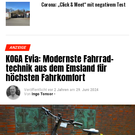
Coro­na: „Click & Meet“ mit nega­ti­vem Test
ANZEIGE
KOGA Evia: Moderns­te Fahr­rad­
tech­nik aus dem Ems­land für
höchs­ten Fahrkomfort
Veröffentlicht
vor 2 Jahren
am
29. Juni 2024
Von
Ingo Tonsor -