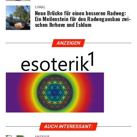
LOKAL
Neue Brü­cke für einen bes­se­ren Rad­weg:
Ein Mei­len­stein für den Rad­weg­aus­bau zwi­
schen Ihr­ho­ve und Esklum
ANZEI­GEN
AUCH INTER­ES­SANT:
ANZEIGE