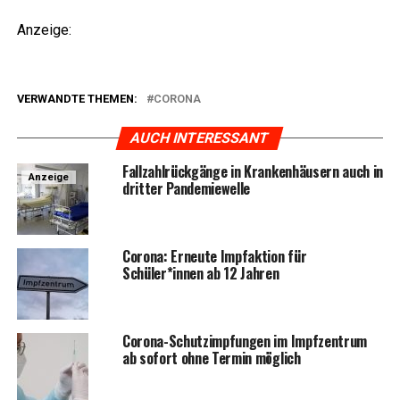
Anzei­ge:
VERWANDTE THEMEN:
CORONA
AUCH INTERESSANT
Fall­zahl­rück­gän­ge in Kran­ken­häu­sern auch in
Anzeige
drit­ter Pandemiewelle
Coro­na: Erneu­te Impf­ak­ti­on für
Schüler*innen ab 12 Jahren
Coro­na-Schutz­imp­fun­gen im Impf­zen­trum
ab sofort ohne Ter­min möglich