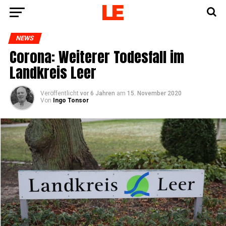
NEWS
Coro­na: Wei­te­rer Todes­fall im
Land­kreis Leer
Veröffentlicht
vor 6 Jahren
am
15. November 2020
Von
Ingo Tonsor