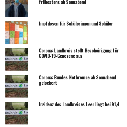
frü­hes­tens ab Sonnabend
Impf­do­sen für Schü­le­rin­nen und Schüler
Coro­na: Land­kreis stellt Beschei­ni­gung für
COVID-19-Gene­se­ne aus
Coro­na: Bun­des-Not­brem­se ab Sonn­abend
gelockert
Inzi­denz des Land­krei­ses Leer liegt bei 91,4