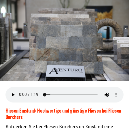
Der Bosch Acti­ve Line Plus Motor und der inte­grier­te
Akku sind mit­tig im Rad posi­tio­niert. Dies sorgt für eine
per­fek­te Balan­ce und ein sta­bi­les Fahrverhalten.
Gates-Rie­men­an­trieb
Der war­tungs­ar­me Rie­men­an­trieb garan­tiert vie­le sor­
gen­freie und kom­for­ta­ble Kilo­me­ter. Kei­ne Ket­te bedeu­
tet weni­ger War­tung und mehr Fahrspaß.
Flie­sen Ems­land: Hoch­wer­ti­ge und güns­ti­ge Flie­sen bei Flie­sen
Borchers
Ent­de­cken Sie bei Flie­sen Bor­chers im Ems­land eine