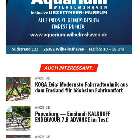
Sie das ulti­ma­ti­ve Fahr­erleb­nis mit dem KOGA Evia und
genie­ßen Sie jede Fahrt in vol­len Zügen.
Meta-Text:
Das KOGA Evia bie­tet ulti­ma­ti­ven Fahr­rad­
kom­fort, kom­bi­niert mit inno­va­ti­ver Tech­no­lo­gie und
stil­vol­lem Design. Ent­de­cken Sie die Vor­tei­le und Model­
le der Evia-Serie im Ems­land und erle­ben Sie moder­nen
Radfahrkomfort.
AUCH INTER­ES­SANT:
ANZEIGE
KOGA Evia: Moderns­te Fahr­rad­tech­nik aus
dem Ems­land für höchs­ten Fahrkomfort
ANZEIGE
Papen­burg — Ems­land: KALKHOFF
ENDEAVOUR 7.B ADVANCE im Test!
ANZEIGE