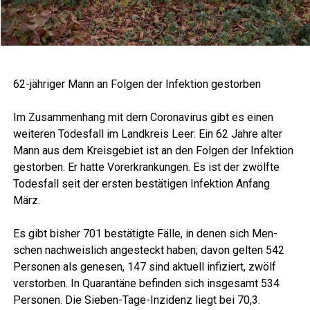
62-jäh­ri­ger Mann an Fol­gen der Infek­ti­on gestorben
Im Zusam­men­hang mit dem Coro­na­vi­rus gibt es einen
wei­te­ren Todes­fall im Land­kreis Leer: Ein 62 Jah­re alter
Mann aus dem Kreis­ge­biet ist an den Fol­gen der Infek­ti­on
gestor­ben. Er hat­te Vor­er­kran­kun­gen. Es ist der zwölf­te
Todes­fall seit der ers­ten bestä­ti­gen Infek­ti­on Anfang
März.
Es gibt bis­her 701 bestä­tig­te Fäl­le, in denen sich Men­
schen nach­weis­lich ange­steckt haben; davon gel­ten 542
Per­so­nen als gene­sen, 147 sind aktu­ell infi­ziert, zwölf
ver­stor­ben. In Qua­ran­tä­ne befin­den sich ins­ge­samt 534
Per­so­nen. Die Sie­ben-Tage-Inzi­denz liegt bei 70,3.