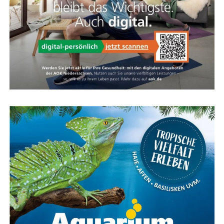
Kar­te für das Ems­land Papenburg
Fazit: Das KOGA Evia — Per­fek­te
Wahl für Radfahrkomfort
Das KOGA Evia ist die per­fek­te Wahl für alle, die uner­
reich­ten Rad­fahr­kom­fort mit stil­vol­lem Design und
moderns­ter Tech­no­lo­gie ver­bin­den möch­ten. Ent­de­cken