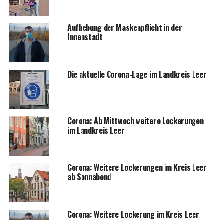
Auf­he­bung der Mas­ken­pflicht in der
Innenstadt
Die aktu­el­le Coro­na-Lage im Land­kreis Leer
Coro­na: Ab Mitt­woch wei­te­re Locke­run­gen
im Land­kreis Leer
Coro­na: Wei­te­re Locke­run­gen im Kreis Leer
ab Sonnabend
Coro­na: Wei­te­re Locke­rung im Kreis Leer