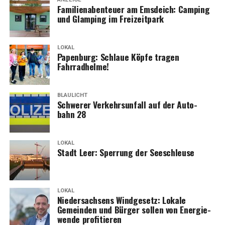
Fami­li­en­aben­teu­er am Ems­deich: Cam­ping
und Glam­ping im Freizeitpark
LOKAL
Papen­burg: Schlaue Köp­fe tra­gen
Fahrradhelme!
BLAULICHT
Schwe­rer Ver­kehrs­un­fall auf der Auto­
bahn 28
LOKAL
Stadt Leer: Sper­rung der Seeschleuse
LOKAL
Nie­der­sach­sens Wind­ge­setz: Loka­le
Gemein­den und Bür­ger sol­len von Ener­gie­
wen­de profitieren