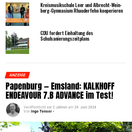
Kreis­mu­sik­schu­le Leer und Albrecht-Wein­
berg-Gym­na­si­um Rhau­der­fehn kooperieren
CDU for­dert Ein­hal­tung des
Schulsanierungszeitplans
ANZEIGE
Papen­burg — Ems­land: KALKHOFF
ENDEAVOUR 7.B ADVANCE im Test!
Veröffentlicht
vor 2 Jahren
am
29. Juni 2024
Von
Ingo Tonsor -