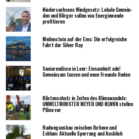
Nie­der­sach­sens Wind­ge­setz: Loka­le Gemein­
den und Bür­ger sol­len von Ener­gie­wen­de
profitieren
Mei­len­stein auf der Ems: Die erfolg­rei­che
Fahrt der Sil­ver Ray
Senio­ren­dis­co in Leer: Ein­sam­keit ade!
Gemein­sam tan­zen und neue Freun­de finden
Küs­ten­schutz in Zei­ten des Kli­ma­wan­dels:
UMWELTMINISTER MEYER UND NLWKN stel­len
Plä­ne vor
Rad­weg­aus­bau zwi­schen Ihr­ho­ve und
Esklum: Aktu­el­le Sper­rung und Ausblick