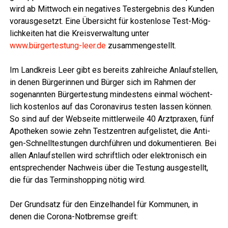
wird ab Mitt­woch ein nega­ti­ves Test­ergeb­nis des Kun­den
vor­aus­ge­setzt. Eine Über­sicht für kos­ten­lo­se Test-Mög­
lich­kei­ten hat die Kreis­ver­wal­tung unter
www.bürgertestung-leer.de
zusammengestellt.
Im Land­kreis Leer gibt es bereits zahl­rei­che Anlauf­stel­len,
in denen Bür­ge­rin­nen und Bür­ger sich im Rah­men der
soge­nann­ten Bür­ger­tes­tung min­des­tens ein­mal wöchent­
lich kos­ten­los auf das Coro­na­vi­rus tes­ten las­sen kön­nen.
So sind auf der Web­sei­te mitt­ler­wei­le 40 Arzt­pra­xen, fünf
Apo­the­ken sowie zehn Test­zen­tren auf­ge­lis­tet, die Anti­
gen-Schnell­tes­tun­gen durch­füh­ren und doku­men­tie­ren. Bei
allen Anlauf­stel­len wird schrift­lich oder elek­tro­nisch ein
ent­spre­chen­der Nach­weis über die Tes­tung aus­ge­stellt,
die für das Ter­min­shop­ping nötig wird.
Der Grund­satz für den Ein­zel­han­del für Kom­mu­nen, in
denen die Coro­na-Not­brem­se greift: