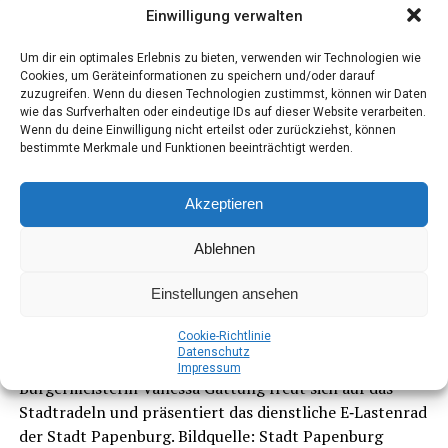
Einwilligung verwalten
Um dir ein optimales Erlebnis zu bieten, verwenden wir Technologien wie
Cookies, um Geräteinformationen zu speichern und/oder darauf
zuzugreifen. Wenn du diesen Technologien zustimmst, können wir Daten
wie das Surfverhalten oder eindeutige IDs auf dieser Website verarbeiten.
TEXT-VIDEO ZUM KALKHOFF ENDEAVOUR 7.B ADVANCE
Wenn du deine Einwilligung nicht erteilst oder zurückziehst, können
bestimmte Merkmale und Funktionen beeinträchtigt werden.
Akzeptieren
KALKHOFF ENDEAVOUR 7.B ADVANCE
Ablehnen
begeis­tert das Ems­land als
Testsieger
Einstellungen ansehen
Coo­kie-Richt­li­nie
Maxi­ma­le Belast­bar­keit für gren­zen­lo­se
Daten­schutz
Impres­sum
Mobilität
Bür­ger­meis­te­rin Vanes­sa Gat­tung freut sich auf das
Stadt­ra­deln und prä­sen­tiert das dienst­li­che E‑Lastenrad
„Seit 1919 bau­en wir bei Kalk­hoff mit gro­ßer Lei­den­
der Stadt Papen­burg. Bild­quel­le: Stadt Papenburg
schaft Räder mit hoher Zula­dungs­mög­lich­keit. So