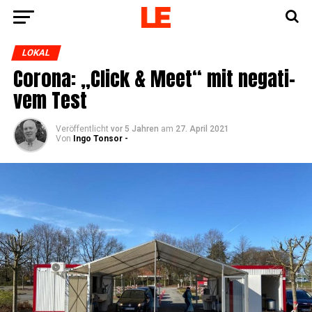
LOKAL
Coro­na: „Click & Meet“ mit nega­ti­
vem Test
Veröffentlicht
vor 5 Jahren
am
27. April 2021
Von
Ingo Tonsor -