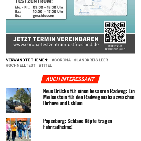
VERWANDTE THEMEN:
CORONA
LANDKREIS LEER
SCHNELLTEST
TITEL
AUCH INTERESSANT
Neue Brü­cke für einen bes­se­ren Rad­weg: Ein
Mei­len­stein für den Rad­weg­aus­bau zwi­schen
Ihr­ho­ve und Esklum
Papen­burg: Schlaue Köp­fe tra­gen
Fahrradhelme!