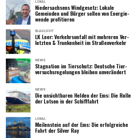
LOKAL
Nie­der­sach­sens Wind­ge­setz: Loka­le
Gemein­den und Bür­ger sol­len von Ener­gie­
wen­de profitieren
BLAULICHT
LK Leer: Ver­kehrs­un­fall mit meh­re­ren Ver­
letz­ten & Trun­ken­heit im Straßenverkehr
NEWS
Sta­gna­ti­on im Tier­schutz: Deut­sche Tier­
ver­suchs­re­ge­lun­gen blei­ben unverändert
NEWS
Die unsicht­ba­ren Hel­den der Ems: Die Rol­le
der Lot­sen in der Schifffahrt
LOKAL
Mei­len­stein auf der Ems: Die erfolg­rei­che
Fahrt der Sil­ver Ray