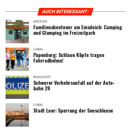
AUCH INTER­ES­SANT:
ANZEIGE
Fami­li­en­aben­teu­er am Ems­deich: Cam­ping
und Glam­ping im Freizeitpark
LOKAL
Papen­burg: Schlaue Köp­fe tra­gen
Fahrradhelme!
BLAULICHT
Schwe­rer Ver­kehrs­un­fall auf der Auto­
bahn 28
LOKAL
Stadt Leer: Sper­rung der Seeschleuse