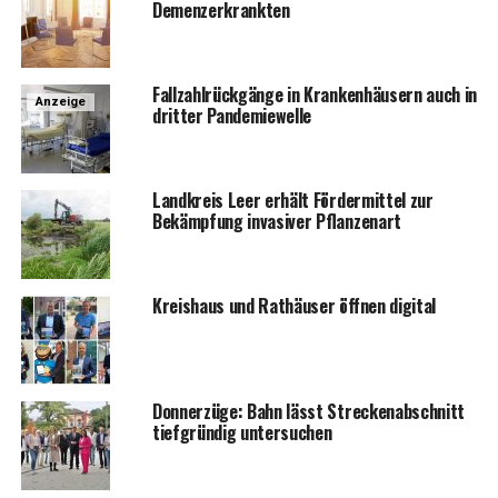
Demenzerkrankten
Fall­zahl­rück­gän­ge in Kran­ken­häu­sern auch in
Anzeige
drit­ter Pandemiewelle
Land­kreis Leer erhält För­der­mit­tel zur
Bekämp­fung inva­si­ver Pflanzenart
Kreis­haus und Rat­häu­ser öff­nen digital
Don­ner­zü­ge: Bahn lässt Stre­cken­ab­schnitt
tief­grün­dig untersuchen