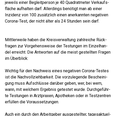
jeweils einer Begleit­per­son je 40 Qua­drat­me­ter Ver­kaufs­
flä­che auf­hal­ten darf. Aller­dings benö­tigt man ab einer
Inzi­denz von 100 zusätz­lich einen aner­kann­ten nega­ti­ven
Coro­na-Test, der nicht älter als 24 Stun­den sein darf.
Mitt­ler­wei­le haben die Kreis­ver­wal­tung zahl­rei­che Rück­
fra­gen zur Vor­ge­hens­wei­se der Tes­tun­gen im Ein­zel­han­
del erreicht. Die Ant­wor­ten auf die meist gestell­ten Fra­gen
im Überblick:
Wich­tig für den Nach­weis eines nega­ti­ven Coro­na-Tes­tes
ist die Nach­voll­zieh­bar­keit. Die vor­zu­le­gen­de Beschei­ni­
gung muss Auf­schlüs­se dar­über geben, wer, bei wem,
wann, mit wel­chem Ergeb­nis getes­tet wur­de. Durch­ge­führ­
te Tes­tun­gen in Arzt­pra­xen, Apo­the­ken oder in Test­zen­tren
erfül­len die Voraussetzungen.
Auch ein durch den Arbeit­ge­ber aus­ge­stell­ter, tages­ak­tu­el­