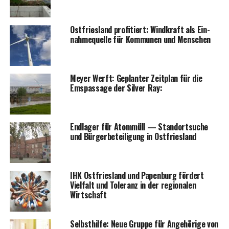
Ost­fries­land pro­fi­tiert: Wind­kraft als Ein­
nah­me­quel­le für Kom­mu­nen und Menschen
Mey­er Werft: Geplan­ter Zeit­plan für die
Ems­pas­sa­ge der Sil­ver Ray:
End­la­ger für Atom­müll — Stand­ort­su­che
und Bür­ger­be­tei­li­gung in Ostfriesland
IHK Ost­fries­land und Papen­burg för­dert
Viel­falt und Tole­ranz in der regio­na­len
Wirtschaft
Selbst­hil­fe: Neue Grup­pe für Ange­hö­ri­ge von