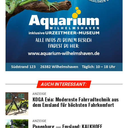
Wave (WA):
Tie­fein­stei­ger-Rah­men für maxi­ma­len
Kom­fort und siche­re Fahreigenschaften.
Com­fort:
Wei­ter­ent­wi­ckel­ter Wave-Rah­men ohne
Ober­rohr für eine beson­ders auf­rech­te und beque­
me Sitz­po­si­ti­on auf lan­gen Trekking-Touren.
AUCH INTER­ES­SANT:
ANZEIGE
KOGA Evia: Moderns­te Fahr­rad­tech­nik aus
dem Ems­land für höchs­ten Fahrkomfort
ANZEIGE
Papen­burg — Ems­land: KALKHOFF