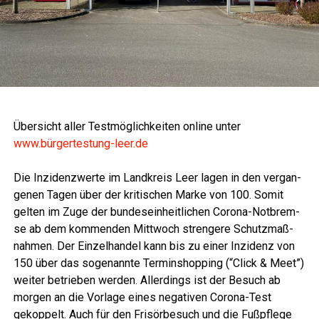
Über­sicht aller Test­mög­lich­kei­ten online unter
www.bürgertestung-leer.de
Die Inzi­denz­wer­te im Land­kreis Leer lagen in den ver­gan­
ge­nen Tagen über der kri­ti­schen Mar­ke von 100. Somit
gel­ten im Zuge der bun­des­ein­heit­li­chen Coro­na-Not­brem­
se ab dem kom­men­den Mitt­woch stren­ge­re Schutz­maß­
nah­men. Der Ein­zel­han­del kann bis zu einer Inzi­denz von
150 über das soge­nann­te Ter­min­shop­ping (“Click & Meet”)
wei­ter betrie­ben wer­den. Aller­dings ist der Besuch ab
mor­gen an die Vor­la­ge eines nega­ti­ven Coro­na-Test
gekop­pelt. Auch für den Fri­sör­be­such und die Fuß­pfle­ge