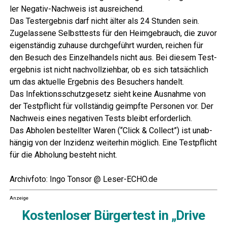
ler Nega­tiv-Nach­weis ist ausreichend.
Das Test­ergeb­nis darf nicht älter als 24 Stun­den sein.
Zuge­las­se­ne Selbst­tests für den Heim­ge­brauch, die zuvor
eigen­stän­dig zuhau­se durch­ge­führt wur­den, rei­chen für
den Besuch des Ein­zel­han­dels nicht aus. Bei die­sem Test­
ergeb­nis ist nicht nach­voll­zieh­bar, ob es sich tat­säch­lich
um das aktu­el­le Ergeb­nis des Besu­chers handelt.
Das Infek­ti­ons­schutz­ge­setz sieht kei­ne Aus­nah­me von
der Test­pflicht für voll­stän­dig geimpf­te Per­so­nen vor. Der
Nach­weis eines nega­ti­ven Tests bleibt erforderlich.
Das Abho­len bestell­ter Waren (“Click & Coll­ect”) ist unab­
hän­gig von der Inzi­denz wei­ter­hin mög­lich. Eine Test­pflicht
für die Abho­lung besteht nicht.
Archiv­fo­to: Ingo Ton­sor @ Leser-ECHO.de
Anzeige
Kos­ten­lo­ser Bür­ger­test in „Dri­ve