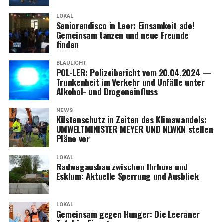
LOKAL
Senio­ren­dis­co in Leer: Ein­sam­keit ade!
Gemein­sam tan­zen und neue Freun­de
finden
BLAULICHT
POL-LER: Poli­zei­be­richt vom 20.04.2024 —
Trun­ken­heit im Ver­kehr und Unfäl­le unter
Alko­hol- und Drogeneinfluss
NEWS
Küs­ten­schutz in Zei­ten des Kli­ma­wan­dels:
UMWELTMINISTER MEYER UND NLWKN stel­len
Plä­ne vor
LOKAL
Rad­weg­aus­bau zwi­schen Ihr­ho­ve und
Esklum: Aktu­el­le Sper­rung und Ausblick
LOKAL
Gemein­sam gegen Hun­ger: Die Leera­ner