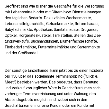
Geöff­net sind wie bis­her die Geschäf­te für die Ver­sor­gung
mit Lebens­mit­teln oder mit Gütern bzw. Dienst­leis­tun­gen
des täg­li­chen Bedarfs. Dazu zäh­len Wochen­märk­te,
Lebens­mit­tel­ge­schäf­te, Geträn­ke­märk­te, Reform­häu­ser,
Baby­fach­märk­te, Apo­the­ken, Sani­täts­häu­ser, Dro­ge­rien,
Opti­ker, Hör­ge­rä­te­akus­ti­ker, Tank­stel­len, Stel­len des Zei­
tungs­ver­kaufs, Buch­hand­lun­gen, Blu­men­fach­ge­schäf­te,
Tier­be­darfs­märk­te, Fut­ter­mit­tel­märk­te und Gar­ten­märk­te
und der Großhandel.
Der sons­ti­ge Ein­zel­han­del kann jetzt bis zu einer Inzi­denz
bis 150 über das soge­nann­te Ter­min­shop­ping (“Click &
Meet”) betrie­ben wer­den. Das bedeu­tet, dass Bera­tung
und Ver­kauf von jeg­li­cher Ware in Geschäfts­räu­men nach
vor­he­ri­ger Ter­min­ver­ein­ba­rung und unter Wah­rung des
Abstands­ge­bots mög­lich sind, wobei sich in den
Geschäfts­räu­men nur eine Kun­din oder ein Kun­de mit