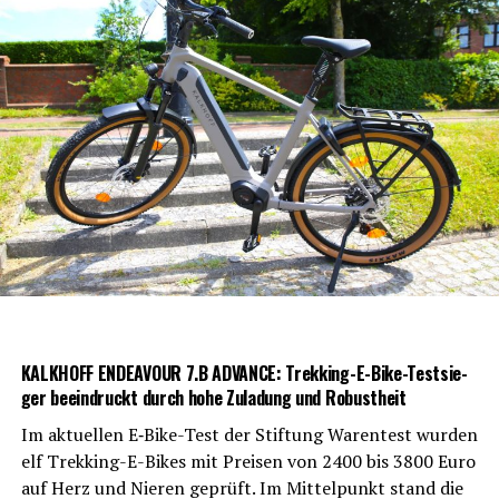
KALKHOFF ENDEAVOUR 7.B ADVANCE: Trek­king-E-Bike-Test­sie­
ger beein­druckt durch hohe Zula­dung und Robustheit
Im aktu­el­len E‑Bike-Test der Stif­tung Waren­test wur­den
elf Trek­king-E-Bikes mit Prei­sen von 2400 bis 3800 Euro
auf Herz und Nie­ren geprüft. Im Mit­tel­punkt stand die