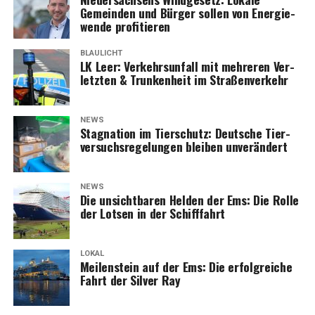
Gemein­den und Bür­ger sol­len von Ener­gie­
wen­de profitieren
BLAULICHT
LK Leer: Ver­kehrs­un­fall mit meh­re­ren Ver­
letz­ten & Trun­ken­heit im Straßenverkehr
NEWS
Sta­gna­ti­on im Tier­schutz: Deut­sche Tier­
ver­suchs­re­ge­lun­gen blei­ben unverändert
NEWS
Die unsicht­ba­ren Hel­den der Ems: Die Rol­le
der Lot­sen in der Schifffahrt
LOKAL
Mei­len­stein auf der Ems: Die erfolg­rei­che
Fahrt der Sil­ver Ray