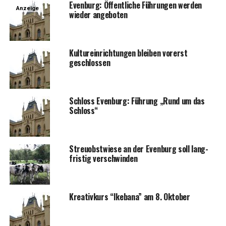
Even­burg: Öffent­li­che Füh­run­gen wer­den
Anzeige
wie­der angeboten
Kul­tur­ein­rich­tun­gen blei­ben vor­erst
geschlossen
Schloss Even­burg: Füh­rung „Rund um das
Schloss“
Streu­obst­wie­se an der Even­burg soll lang­
fris­tig verschwinden
Krea­tiv­kurs “Ike­ba­na” am 8. Oktober