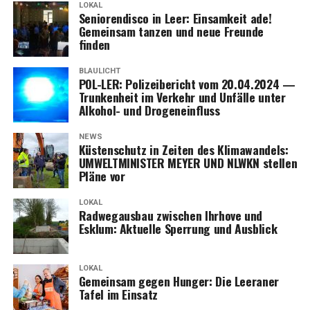
LOKAL
Senio­ren­dis­co in Leer: Ein­sam­keit ade!
Gemein­sam tan­zen und neue Freun­de
finden
BLAULICHT
POL-LER: Poli­zei­be­richt vom 20.04.2024 —
Trun­ken­heit im Ver­kehr und Unfäl­le unter
Alko­hol- und Drogeneinfluss
NEWS
Küs­ten­schutz in Zei­ten des Kli­ma­wan­dels:
UMWELTMINISTER MEYER UND NLWKN stel­len
Plä­ne vor
LOKAL
Rad­weg­aus­bau zwi­schen Ihr­ho­ve und
Esklum: Aktu­el­le Sper­rung und Ausblick
LOKAL
Gemein­sam gegen Hun­ger: Die Leera­ner
Tafel im Einsatz