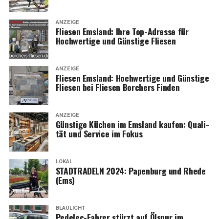
ANZEIGE
Flie­sen Ems­land: Ihre Top-Adres­se für
Hoch­wer­ti­ge und Güns­ti­ge Fliesen
ANZEIGE
Flie­sen Ems­land: Hoch­wer­ti­ge und Güns­ti­ge
Flie­sen bei Flie­sen Bor­chers Finden
ANZEIGE
Güns­ti­ge Küchen im Ems­land kau­fen: Qua­li­
tät und Ser­vice im Fokus
LOKAL
STADTRADELN 2024: Papen­burg und Rhe­de
(Ems)
BLAULICHT
Pedelec-Fah­rer stürzt auf Ölspur im