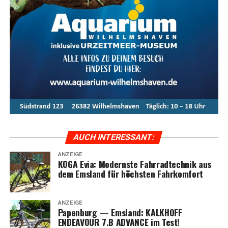
reich­ten Rad­fahr­kom­fort mit stil­vol­lem Design und
moderns­ter Tech­no­lo­gie ver­bin­den möch­ten. Ent­de­cken
Sie das ulti­ma­ti­ve Fahr­erleb­nis mit dem KOGA Evia und
genie­ßen Sie jede Fahrt in vol­len Zügen.
Meta-Text:
Das KOGA Evia bie­tet ulti­ma­ti­ven Fahr­rad­
kom­fort, kom­bi­niert mit inno­va­ti­ver Tech­no­lo­gie und
stil­vol­lem Design. Ent­de­cken Sie die Vor­tei­le und Model­
le der Evia-Serie im Ems­land und erle­ben Sie moder­nen
Radfahrkomfort.
AUCH INTER­ES­SANT:
ANZEIGE
KOGA Evia: Moderns­te Fahr­rad­tech­nik aus
dem Ems­land für höchs­ten Fahrkomfort
ANZEIGE
Papen­burg — Ems­land: KALKHOFF
ENDEAVOUR 7.B ADVANCE im Test!