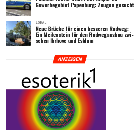
Gewer­be­ge­biet Papen­burg: Zeu­gen gesucht
LOKAL
Neue Brü­cke für einen bes­se­ren Rad­weg:
Ein Mei­len­stein für den Rad­weg­aus­bau zwi­
schen Ihr­ho­ve und Esklum
ANZEI­GEN