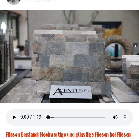
Opti­ma­le Gewichtsverteilung
Der Bosch Acti­ve Line Plus Motor und der inte­grier­te
Akku sind mit­tig im Rad posi­tio­niert. Dies sorgt für eine
per­fek­te Balan­ce und ein sta­bi­les Fahrverhalten.
Gates-Rie­men­an­trieb
Der war­tungs­ar­me Rie­men­an­trieb garan­tiert vie­le sor­
gen­freie und kom­for­ta­ble Kilo­me­ter. Kei­ne Ket­te bedeu­
tet weni­ger War­tung und mehr Fahrspaß.
Flie­sen Ems­land: Hoch­wer­ti­ge und güns­ti­ge Flie­sen bei Flie­sen