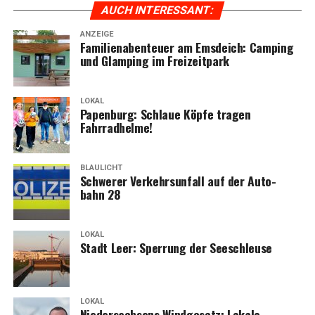
AUCH INTER­ES­SANT:
ANZEIGE
Fami­li­en­aben­teu­er am Ems­deich: Cam­ping
und Glam­ping im Freizeitpark
LOKAL
Papen­burg: Schlaue Köp­fe tra­gen
Fahrradhelme!
BLAULICHT
Schwe­rer Ver­kehrs­un­fall auf der Auto­
bahn 28
LOKAL
Stadt Leer: Sper­rung der Seeschleuse
LOKAL
Nie­der­sach­sens Wind­ge­setz: Loka­le