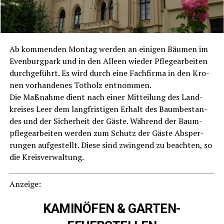
Ab kom­men­den Mon­tag wer­den an eini­gen Bäu­men im
Even­burg­park und in den Alleen wie­der Pfle­ge­ar­bei­ten
durch­ge­führt. Es wird durch eine Fach­fir­ma in den Kro­
nen vor­han­de­nes Tot­holz ent­nom­men.
Die Maß­nah­me dient nach einer Mit­tei­lung des Land­
krei­ses Leer dem lang­fris­ti­gen Erhalt des Baum­be­stan­
des und der Sicher­heit der Gäs­te. Wäh­rend der Baum­
pfle­ge­ar­bei­ten wer­den zum Schutz der Gäs­te Absper­
run­gen auf­ge­stellt. Die­se sind zwin­gend zu beach­ten, so
die Kreisverwaltung.
Anzei­ge:
KAMINÖFEN & GARTEN-