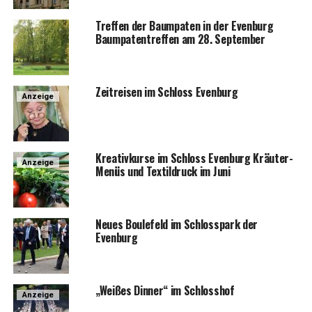
Tref­fen der Baum­pa­ten in der Even­burg
Baum­pa­ten­tref­fen am 28. September
Zeit­rei­sen im Schloss Evenburg
Anzeige
Krea­tiv­kur­se im Schloss Even­burg Kräu­ter-
Anzeige
Menüs und Tex­til­druck im Juni
Neu­es Bou­le­feld im Schloss­park der
Evenburg
„Wei­ßes Din­ner“ im Schlosshof
Anzeige