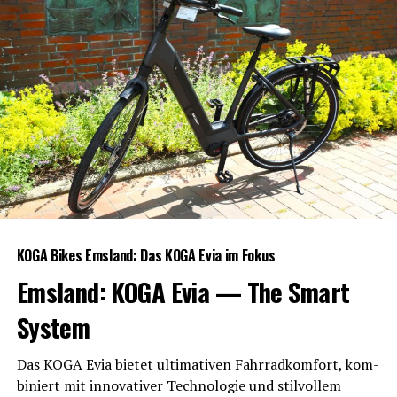
KOGA Bikes Ems­land: Das KOGA Evia im Fokus
Ems­land: KOGA Evia — The Smart
System
Das KOGA Evia bie­tet ulti­ma­ti­ven Fahr­rad­kom­fort, kom­
bi­niert mit inno­va­ti­ver Tech­no­lo­gie und stil­vol­lem