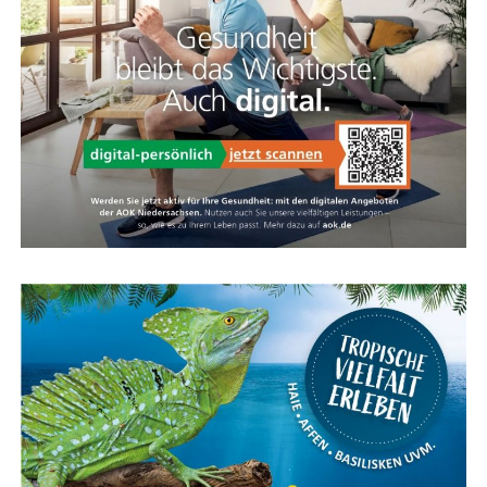
ohne das direk­te Fahr­ge­fühl zu verlieren.
Kar­te für das Ems­land Papenburg
Fazit: Das KOGA Evia — Per­fek­te
Wahl für Radfahrkomfort
Das KOGA Evia ist die per­fek­te Wahl für alle, die uner­