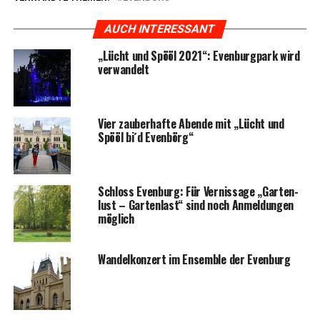
AUCH INTERESSANT
„Lücht und Spö­öl 2021“: Even­burg­park wird
verwandelt
Vier zau­ber­haf­te Aben­de mit „Lücht und
Spö­öl bi´d Evenbörg“
Schloss Even­burg: Für Ver­nis­sa­ge „Gar­ten­
lust – Gar­ten­last“ sind noch Anmel­dun­gen
möglich
Wan­del­kon­zert im Ensem­ble der Evenburg