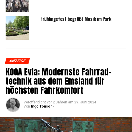
Früh­lings­fest begrüßt Musik im Park
ANZEIGE
KOGA Evia: Moderns­te Fahr­rad­
tech­nik aus dem Ems­land für
höchs­ten Fahrkomfort
Veröffentlicht
vor 2 Jahren
am
29. Juni 2024
Von
Ingo Tonsor -