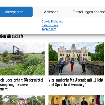
Akzeptieren
Ablehnen
Einstellungen anseh
Coo­kie-Richt­li­nie
Daten­schutz
­fries­land und Papen­burg
Selbst­hil­fe: Neue Grup­pe für Ange­
Impres­sum
t Viel­falt und Tole­ranz in der
hö­ri­ge von Demenzerkrankten
a­len Wirtschaft
eis Leer erhält För­der­mit­tel
Vier zau­ber­haf­te Aben­de mit „Lücht
ämp­fung inva­si­ver
und Spö­öl bi´d Evenbörg“
enart