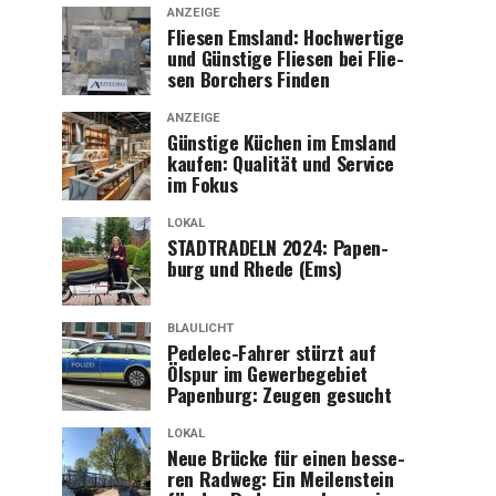
ANZEIGE
Flie­sen Ems­land: Hoch­wer­ti­ge
und Güns­ti­ge Flie­sen bei Flie­
sen Bor­chers Finden
ANZEIGE
Güns­ti­ge Küchen im Ems­land
kau­fen: Qua­li­tät und Ser­vice
im Fokus
LOKAL
STADTRADELN 2024: Papen­
burg und Rhe­de (Ems)
BLAULICHT
Pedelec-Fah­rer stürzt auf
Ölspur im Gewer­be­ge­biet
Papen­burg: Zeu­gen gesucht
LOKAL
Neue Brü­cke für einen bes­se­
ren Rad­weg: Ein Mei­len­stein