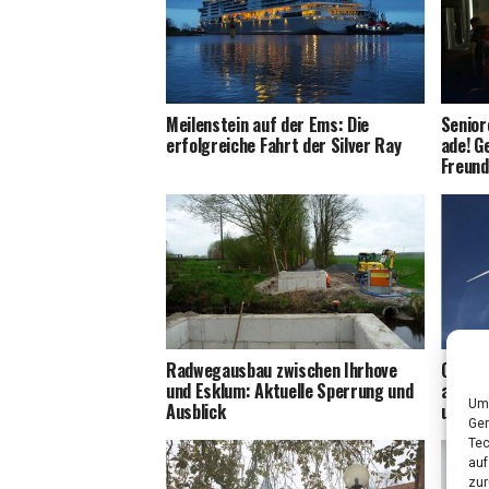
Mei­len­stein auf der Ems: Die
Senio­r
erfolg­rei­che Fahrt der Sil­ver Ray
ade! G
Freun­
Rad­weg­aus­bau zwi­schen Ihr­ho­ve
Ost­fri
und Esklum: Aktu­el­le Sper­rung und
als Ein
Um 
Ausblick
und M
Ger
Tec
auf
zur