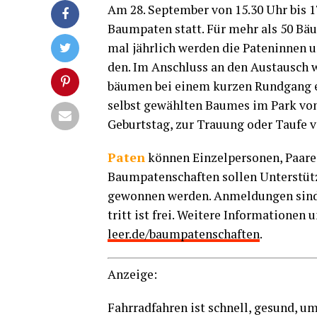
Am 28. Sep­tem­ber von 15.30 Uhr bis 17 
Baum­pa­ten statt. Für mehr als 50 Bäu­
mal jähr­lich wer­den die Paten­in­nen 
den. Im Anschluss an den Aus­tausch w
bäu­men bei einem kur­zen Rund­gang erlä
selbst gewähl­ten Bau­mes im Park von
Geburts­tag, zur Trau­ung oder Tau­fe 
Paten
kön­nen Ein­zel­per­so­nen, Paa­r
Baum­pa­ten­schaf­ten sol­len Unter­stü
gewon­nen wer­den. Anmel­dun­gen sind
tritt ist frei. Wei­te­re Infor­ma­tio­n
leer.de/baumpatenschaften
.
Anzei­ge:
Fahr­rad­fah­ren ist schnell, gesund, um