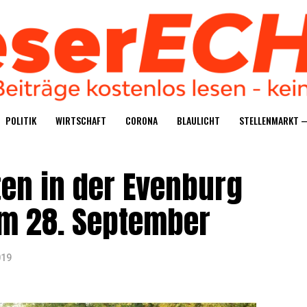
POLI­TIK
WIRT­SCHAFT
CORO­NA
BLAU­LICHT
STEL­LEN­MARKT 
ten in der Even­burg
 am 28. September
019