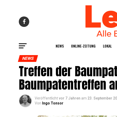
NEWS
ONLINE-ZEI­TUNG
LOKAL
NEWS
Tref­fen der Baum­pa­
Baum­pa­ten­tref­fen
Veröffentlicht
vor 7 Jahren
am
23. September 2
Von
Ingo Tonsor