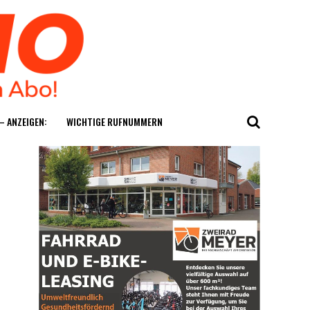
— ANZEIGEN:
WICH­TI­GE RUFNUMMERN