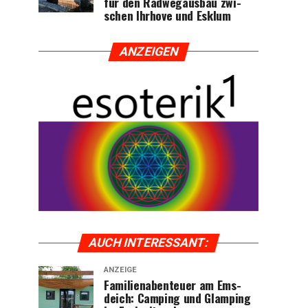
für den Rad­weg­aus­bau zwi­
schen Ihr­ho­ve und Esklum
ANZEI­GEN
AUCH INTER­ES­SANT:
ANZEIGE
Fami­li­en­aben­teu­er am Ems­
deich: Cam­ping und Glam­ping