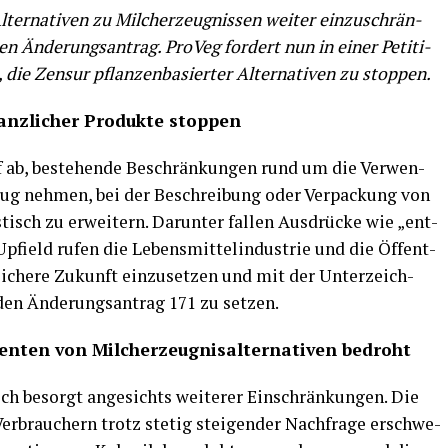
er­na­ti­ven zu Milch­er­zeug­nis­sen wei­ter ein­zu­schrän­
 Ände­rungs­an­trag. Pro­Veg for­dert nun in einer Peti­ti­
die Zen­sur pflan­zen­ba­sier­ter Alter­na­ti­ven zu stoppen.
lanz­li­cher Pro­duk­te stoppen
uf ab, bestehen­de Beschrän­kun­gen rund um die Ver­wen­
zug neh­men, bei der Beschrei­bung oder Ver­pa­ckung von
tisch zu erwei­tern. Dar­un­ter fal­len Aus­drü­cke wie „ent­
Upfield rufen die Lebens­mit­tel­in­dus­trie und die Öffent­
­li­che­re Zukunft ein­zu­set­zen und mit der Unter­zeich­
den Ände­rungs­an­trag 171 zu setzen.
en­ten von Milch­er­zeug­nis­al­ter­na­ti­ven bedroht
sich besorgt ange­sichts wei­te­rer Ein­schrän­kun­gen. Die
er­brau­chern trotz ste­tig stei­gen­der Nach­fra­ge erschwe­