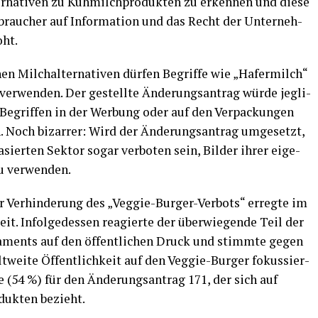
er­na­ti­ven zu Kuh­milch­pro­duk­ten zu erken­nen und die­se
brau­cher auf Infor­ma­ti­on und das Recht der Unter­neh­
oht.
hen Milch­al­ter­na­ti­ven dür­fen Begrif­fe wie „Hafer­milch“
er­wen­den. Der gestell­te Ände­rungs­an­trag wür­de jeg­li­
Begrif­fen in der Wer­bung oder auf den Ver­pa­ckun­gen
ten. Noch bizar­rer: Wird der Ände­rungs­an­trag umge­setzt,
sier­ten Sek­tor sogar ver­bo­ten sein, Bil­der ihrer eige­
 zu verwenden.
r Ver­hin­de­rung des „Veggie-Bur­ger-Ver­bots“ erreg­te im
t. Infol­ge­des­sen reagier­te der über­wie­gen­de Teil der
­la­ments auf den öffent­li­chen Druck und stimm­te gegen
­wei­te Öffent­lich­keit auf den Veggie-Bur­ger fokus­sier­
e (54 %) für den Ände­rungs­an­trag 171, der sich auf
o­duk­ten bezieht.