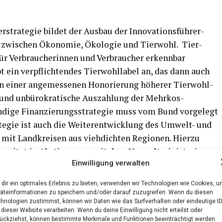
stra­te­gie bil­det der Aus­bau der Inno­va­ti­ons­füh­rer­
te zwi­schen Öko­no­mie, Öko­lo­gie und Tier­wohl. Tier­
ür Ver­brau­che­rin­nen und Ver­brau­cher erkenn­bar
 ein ver­pflich­ten­des Tier­wohl­la­bel an, das dann auch
n einer ange­mes­se­nen Hono­rie­rung höhe­rer Tier­wohl­
e und unbü­ro­kra­ti­sche Aus­zah­lung der Mehr­kos­
­di­ge Finan­zie­rungs­stra­te­gie muss vom Bund vor­ge­legt
a­te­gie ist auch die Wei­ter­ent­wick­lung des Umwelt- und
 mit Land­krei­sen aus vieh­dich­ten Regio­nen. Hier­zu
berei­tet in Abstim­mung mit dem Umwelt­mi­nis­te­ri­um
Einwilligung verwalten
 Geneh­mi­gungs­be­hör­den mit einem Blick prü­fen kön­
u­en­hal­tung mehr Tier­wohl ermög­licht. So kommt mehr
dir ein optimales Erlebnis zu bieten, verwenden wir Technologien wie Cookies, 
­hal­tung, und so errei­chen wir schnel­ler mehr
äteinformationen zu speichern und/oder darauf zuzugreifen. Wenn du diesen
hnologien zustimmst, können wir Daten wie das Surfverhalten oder eindeutige I
 dieser Website verarbeiten. Wenn du deine Einwilligung nicht erteilst oder
ückziehst, können bestimmte Merkmale und Funktionen beeinträchtigt werden.