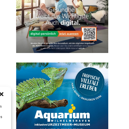
um
Ds