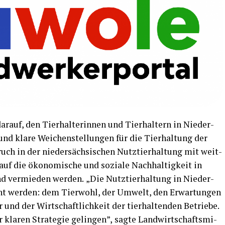
r­auf, den Tier­hal­te­rin­nen und Tier­hal­tern in Nie­der­
und kla­re Wei­chen­stel­lun­gen für die Tier­hal­tung der
uch in der nie­der­säch­si­schen Nutz­tier­hal­tung mit weit­
auf die öko­no­mi­sche und sozia­le Nach­hal­tig­keit in
nd ver­mie­den wer­den.
„Die Nutz­tier­hal­tung in Nie­der­
cht wer­den: dem Tier­wohl, der Umwelt, den Erwar­tun­gen
 und der Wirt­schaft­lich­keit der tier­hal­ten­den Betrie­be.
kla­ren Stra­te­gie gelin­gen”,
sag­te Land­wirt­schafts­mi­