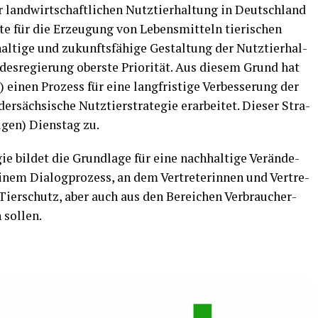
r land­wirt­schaft­li­chen Nutz­tier­hal­tung in Deutsch­land
­te für die Erzeu­gung von Lebens­mit­teln tie­ri­schen
­ti­ge und zukunfts­fä­hi­ge Gestal­tung der Nutz­tier­hal­
­des­re­gie­rung obers­te Prio­ri­tät. Aus die­sem Grund hat
 einen Pro­zess für eine lang­fris­ti­ge Ver­bes­se­rung der
er­säch­si­sche Nutz­tier­stra­te­gie erar­bei­tet. Die­ser Stra­
­gen) Diens­tag zu.
gie bil­det die Grund­la­ge für eine nach­hal­ti­ge Ver­än­de­
inem Dia­log­pro­zess, an dem Ver­tre­te­rin­nen und Ver­tre­
Tier­schutz, aber auch aus den Berei­chen Ver­brau­cher­
 sollen.