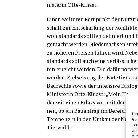
nis­te­rin Otte-Kinast.
Einen wei­te­ren Kern­punkt der Nutz­tier­
schaft zur Ent­schär­fung der Kon­flik­
wohl­stan­dards soll­ten defi­niert und f
gemacht wer­den. Nie­der­sach­sen strebt
zu höhe­ren Prei­sen füh­ren wird. Nebe
stan­dards soll auch eine ver­läss­li­ch
ten
erreicht wer­den. Die dafür not­wen
wer­den. Ziel­set­zung der Nutz­tier­str
Bau­rechts sowie der inten­si­ve Dia­log
Minis­te­rin Otte-Kinast: „Mein Haus 
der­zeit einen Erlass vor, mit dem die
nen, ob ein Bau­an­trag im Bereich Sa
Um 
Tem­po rein in den Umbau der Nutz­tier
Ger
Tec
Tierwohl.”
auf
zur