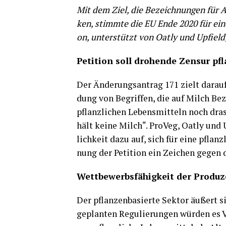
Mit dem Ziel, die Bezeich­nun­gen für Alt
ken, stimm­te die EU Ende 2020 für einen
on, unter­stützt von Oat­ly und Upfield, 
Peti­ti­on soll dro­hen­de Zen­sur pf
Der Ände­rungs­an­trag 171 zielt dar­a
dung von Begrif­fen, die auf Milch Be
pflanz­li­chen Lebens­mit­teln noch dras­
hält kei­ne Milch“. Pro­Veg, Oat­ly und 
lich­keit dazu auf, sich für eine pflanz
nung der Peti­ti­on ein Zei­chen gegen 
Wett­be­werbs­fä­hig­keit der Pro­du­z
Der pflan­zen­ba­sier­te Sek­tor äußert 
geplan­ten Regu­lie­run­gen wür­den es V