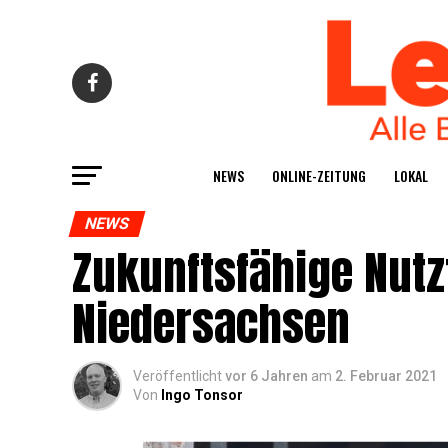
NEWS
ONLINE-ZEI­TUNG
LOKAL
NEWS
Zukunfts­fä­hi­ge Nutz­
Niedersachsen
Veröffentlicht
vor 6 Jahren
am
2. Februar 2021
Von
Ingo Tonsor