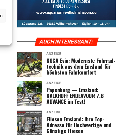
en
AUCH INTER­ES­SANT:
ANZEIGE
KOGA Evia: Moderns­te Fahr­rad­
tech­nik aus dem Ems­land für
höchs­ten Fahrkomfort
ANZEIGE
Papen­burg — Ems­land:
KALKHOFF ENDEAVOUR 7.B
ADVANCE im Test!
ANZEIGE
Flie­sen Ems­land: Ihre Top-
Adres­se für Hoch­wer­ti­ge und
Güns­ti­ge Fliesen