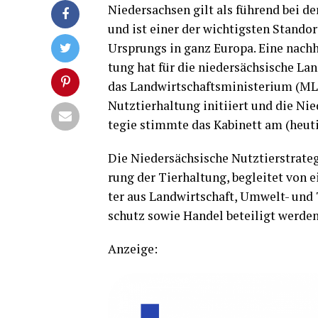
Nie­der­sach­sen gilt als füh­rend bei de
und ist einer der wich­tigs­ten Stand­or
Ursprungs in ganz Euro­pa. Eine nach­hal
tung hat für die nie­der­säch­si­sche Lan
das Land­wirt­schafts­mi­nis­te­ri­um (ML)
Nutz­tier­hal­tung initi­iert und die Nie­d
te­gie stimm­te das Kabi­nett am (heu­ti
Die Nie­der­säch­si­sche Nutz­tier­stra­te­
rung der Tier­hal­tung, beglei­tet von e
ter aus Land­wirt­schaft, Umwelt- und 
schutz sowie Han­del betei­ligt wer­den
Anzei­ge: