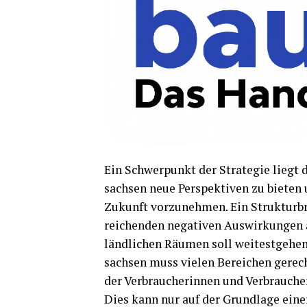
Ein Schwer­punkt der Stra­te­gie liegt da
sach­sen neue Per­spek­ti­ven zu bie­ten 
Zukunft vor­zu­neh­men. Ein Struk­tur­br
rei­chen­den nega­ti­ven Aus­wir­kun­gen 
länd­li­chen Räu­men soll wei­test­ge­he
sach­sen muss vie­len Berei­chen gere
der Ver­brau­che­rin­nen und Ver­brau­cher
Dies kann nur auf der Grund­la­ge einer 