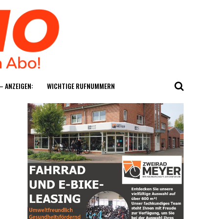
— ANZEIGEN:
WICH­TI­GE RUFNUMMERN