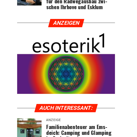
für den Rad­weg­aus­bau zwi­
schen Ihr­ho­ve und Esklum
ANZEI­GEN
AUCH INTER­ES­SANT:
ANZEIGE
Fami­li­en­aben­teu­er am Ems­
deich: Cam­ping und Glam­ping