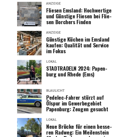
ANZEIGE
Flie­sen Ems­land: Hoch­wer­ti­ge
und Güns­ti­ge Flie­sen bei Flie­
sen Bor­chers Finden
ANZEIGE
Güns­ti­ge Küchen im Ems­land
kau­fen: Qua­li­tät und Ser­vice
im Fokus
LOKAL
STADTRADELN 2024: Papen­
burg und Rhe­de (Ems)
BLAULICHT
Pedelec-Fah­rer stürzt auf
Ölspur im Gewer­be­ge­biet
Papen­burg: Zeu­gen gesucht
LOKAL
Neue Brü­cke für einen bes­se­
ren Rad­weg: Ein Mei­len­stein