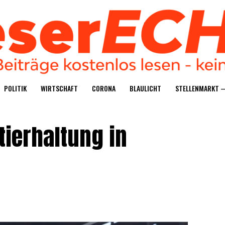
POLI­TIK
WIRT­SCHAFT
CORO­NA
BLAU­LICHT
STEL­LEN­MARKT 
tier­hal­tung in