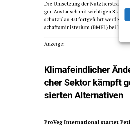
Die Umset­zung der Nutz­tier­stra­te­gi
gen Aus­tausch mit wich­ti­gen Stake­hol
schutz­plan 4.0 fort­ge­führt wer­den 
schafts­mi­nis­te­ri­um (BMEL) bei län­d
Anzei­ge:
Kli­ma­feind­li­cher Änd
cher Sek­tor kämpft g
sier­ten Alternativen
Pro­Veg Inter­na­tio­nal star­tet Pe