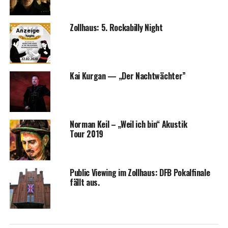
Zoll­haus: 5. Rocka­bil­ly Night
Anzeige
Kai Kur­gan — „Der Nachtwächter”
Nor­man Keil – „Weil ich bin“ Akus­tik
Tour 2019
Public Vie­w­ing im Zoll­haus: DFB Pokal­fi­na­le
fällt aus.