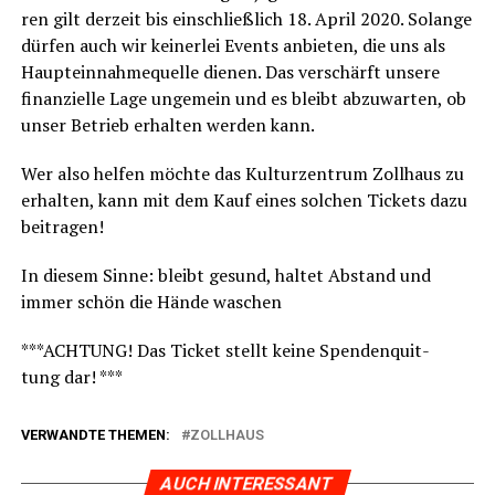
ren gilt der­zeit bis ein­schließ­lich 18. April 2020. Solan­ge
dür­fen auch wir kei­ner­lei Events anbie­ten, die uns als
Haupt­ein­nah­me­quel­le die­nen. Das ver­schärft unse­re
finan­zi­el­le Lage unge­mein und es bleibt abzu­war­ten, ob
unser Betrieb erhal­ten wer­den kann.
Wer also hel­fen möch­te das Kul­tur­zen­trum Zoll­haus zu
erhal­ten, kann mit dem Kauf eines sol­chen Tickets dazu
beitragen!
In die­sem Sin­ne: bleibt gesund, hal­tet Abstand und
immer schön die Hän­de waschen
***ACHTUNG! Das Ticket stellt kei­ne Spen­den­quit­
tung dar! ***
VERWANDTE THEMEN:
ZOLLHAUS
AUCH INTERESSANT