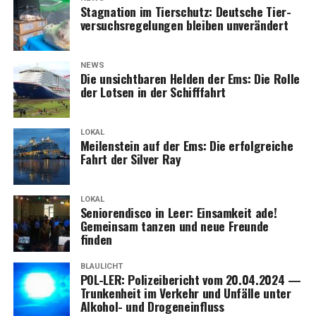
Sta­gna­ti­on im Tier­schutz: Deut­sche Tier­
ver­suchs­re­ge­lun­gen blei­ben unverändert
NEWS
Die unsicht­ba­ren Hel­den der Ems: Die Rol­le
der Lot­sen in der Schifffahrt
LOKAL
Mei­len­stein auf der Ems: Die erfolg­rei­che
Fahrt der Sil­ver Ray
LOKAL
Senio­ren­dis­co in Leer: Ein­sam­keit ade!
Gemein­sam tan­zen und neue Freun­de
finden
BLAULICHT
POL-LER: Poli­zei­be­richt vom 20.04.2024 —
Trun­ken­heit im Ver­kehr und Unfäl­le unter
Alko­hol- und Drogeneinfluss