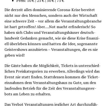
Preis: 10 € | 25 € | 50 € | 75 €
Die der­zeit alles domi­nie­ren­de Coro­na-Kri­se berei­tet
nicht nur den Men­schen, son­dern auch der Wirt­schaft
eine schwe­re Zeit – vor allem die Ver­an­stal­tungs­bran­che
ist hart getrof­fen! Aber….Not macht erfin­de­risch! So
haben sich Clubs und Ver­an­stal­tungs­häu­ser deutsch­
land­weit Gedan­ken gemacht, wie sie die­se Kri­se finan­zi­
ell über­le­ben kön­nen und hat­ten die Idee, soge­nann­te
Geis­ter­shows anzu­bie­ten – Ver­an­stal­tun­gen, die es nie
geben wird!
Die Gäs­te haben die Mög­lich­keit, Tickets in unter­schied­
li­chen Preis­ka­te­go­rien zu erwer­ben. Aller­dings wird das
Event nie statt fin­den. Statt­des­sen kom­men die Ticket­
ein­nah­men dem Ver­an­stal­tungs­haus zu Gute, um den
lau­fen­den Betrieb für die Zeit des Ver­an­stal­tungs­ver­
bots am Leben zu erhalten.
Das Ver­bot Ver­an­stal­tun­gen jeg­li­cher Art durch­zu­füh­