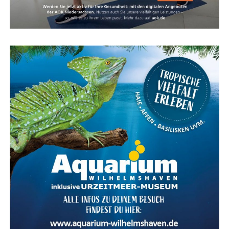
bel und viel leich­ter als eine Stan­dard-Feder­ga­bel. Die­se
Feder­ein­heit spricht nur bei Bedarf an und bie­tet
zusätz­li­chen Kom­fort für Hand­ge­len­ke und Schul­tern,
ohne das direk­te Fahr­ge­fühl zu verlieren.