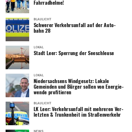
Fahrradhelme!
BLAULICHT
Schwe­rer Ver­kehrs­un­fall auf der Auto­
bahn 28
LOKAL
Stadt Leer: Sper­rung der Seeschleuse
LOKAL
Nie­der­sach­sens Wind­ge­setz: Loka­le
Gemein­den und Bür­ger sol­len von Ener­gie­
wen­de profitieren
BLAULICHT
LK Leer: Ver­kehrs­un­fall mit meh­re­ren Ver­
letz­ten & Trun­ken­heit im Straßenverkehr
NEWS