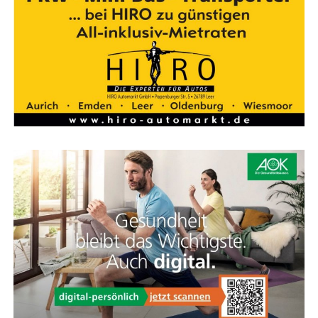
ein­fach von oben ent­nom­men und sowohl im E‑Bike als
auch außer­halb gela­den werden.
Flie­sen Bor­chers – Ihr Exper­te für Flie­sen im Ems­
land. Hoch­wer­tig, güns­tig und immer nah bei Ihnen.
KOGA Light Design
Ulti­ma­ti­ve Inte­gra­ti­on und Sicherheit
Das KOGA Light Design steht für ulti­ma­ti­ve Inte­gra­ti­on
und Sicher­heit. Mit immer ein­ge­schal­te­ten LED-Leuch­
ten, die auch von der Sei­te sicht­bar sind, sind Sie im
Stra­ßen­ver­kehr bes­ser geschützt. Alle Kabel sind voll­
stän­dig in den Vor­bau und Rah­men inte­griert, was sie
bes­ser schützt und die Optik verbessert.
KOGA Feder­ga­bel
Kom­fort und Sport­lich­keit vereint
Die Feder­ga­bel des Evia sieht sport­lich aus, ist kom­for­ta­