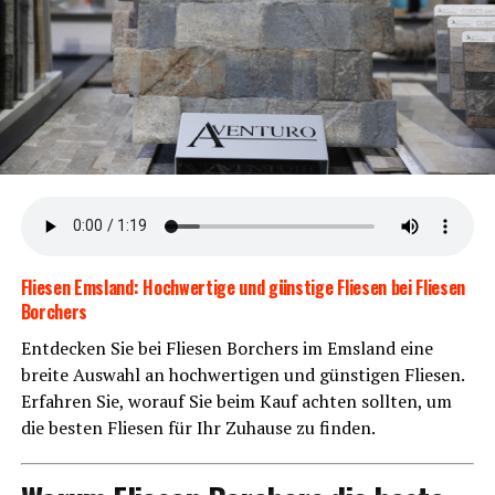
Der war­tungs­ar­me Rie­men­an­trieb garan­tiert vie­le sor­
gen­freie und kom­for­ta­ble Kilo­me­ter. Kei­ne Ket­te bedeu­
tet weni­ger War­tung und mehr Fahrspaß.
Flie­sen Ems­land: Hoch­wer­ti­ge und güns­ti­ge Flie­sen bei Flie­sen
Borchers
Ent­de­cken Sie bei Flie­sen Bor­chers im Ems­land eine
brei­te Aus­wahl an hoch­wer­ti­gen und güns­ti­gen Flie­sen.
Erfah­ren Sie, wor­auf Sie beim Kauf ach­ten soll­ten, um
die bes­ten Flie­sen für Ihr Zuhau­se zu finden.