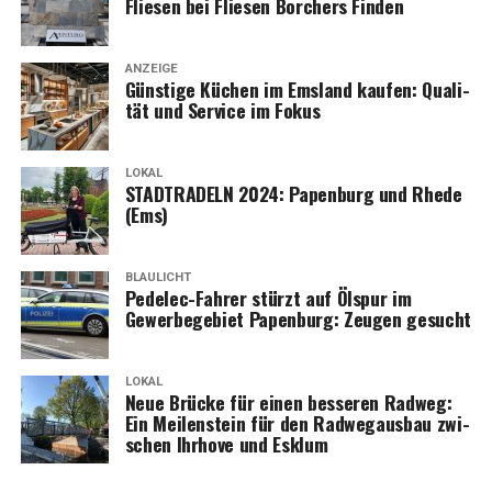
Flie­sen bei Flie­sen Bor­chers Finden
le der Evia-Serie im Ems­land und erle­ben Sie moder­nen
Radfahrkomfort.
ANZEIGE
Güns­ti­ge Küchen im Ems­land kau­fen: Qua­li­
tät und Ser­vice im Fokus
LOKAL
STADTRADELN 2024: Papen­burg und Rhe­de
(Ems)
BLAULICHT
Pedelec-Fah­rer stürzt auf Ölspur im
Gewer­be­ge­biet Papen­burg: Zeu­gen gesucht
LOKAL
Neue Brü­cke für einen bes­se­ren Rad­weg:
Ein Mei­len­stein für den Rad­weg­aus­bau zwi­
schen Ihr­ho­ve und Esklum