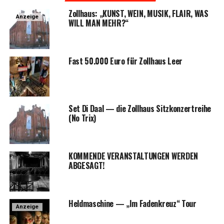
Zoll­haus: „KUNST, WEIN, MUSIK, FLAIR, WAS
Anzeige
WILL MAN MEHR?“
Fast 50.000 Euro für Zoll­haus Leer
Set Di Daal — die Zoll­haus Sitz­kon­zert­rei­he
(No Trix)
KOMMENDE VERANSTALTUNGEN WERDEN
ABGESAGT!
Held­ma­schi­ne — „Im Faden­kreuz“ Tour
Anzeige