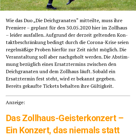
Wie das Duo „Die Deich­gra­na­ten“ mit­teil­te, muss ihre
Pre­mie­re – geplant für den 30.05.2020 hier im Zoll­haus
– lei­der aus­fal­len. Auf­grund der der­zeit gel­ten­den Kon­
takt­be­schrän­kung bedingt durch die Coro­na-Kri­se sei­en
regel­mä­ßi­ge Pro­ben hier­für zur Zeit nicht mög­lich. Die
Ver­an­stal­tung soll aber nach­ge­holt wer­den. Die Abstim­
mung bezüg­lich eines Ersatz­ter­mins zwi­schen den
Deich­gra­na­ten und dem Zoll­haus läuft. Sobald ein
Ersatz­ter­min fest steht, wird er bekannt gege­ben.
Bereits gekauf­te Tickets behal­ten ihre Gültigkeit.
Anzei­ge:
Das Zoll­haus-Geis­ter­kon­zert –
Ein Kon­zert, das nie­mals statt