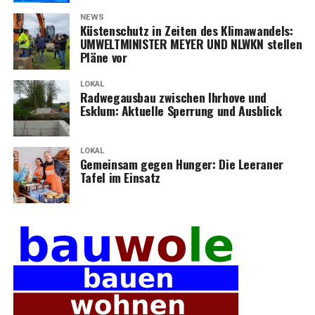
NEWS
Küs­ten­schutz in Zei­ten des Kli­ma­wan­dels:
UMWELTMINISTER MEYER UND NLWKN stel­len
Plä­ne vor
LOKAL
Rad­weg­aus­bau zwi­schen Ihr­ho­ve und
Esklum: Aktu­el­le Sper­rung und Ausblick
LOKAL
Gemein­sam gegen Hun­ger: Die Leera­ner
Tafel im Einsatz