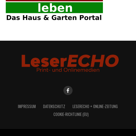
IMPRES­SUM
DATEN­SCHUTZ
LESE­R­ECHO + ONLINE-ZEITUNG
COO­KIE-RICH­T­­LI­­NIE (EU)