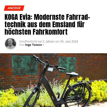
ANZEIGE
KOGA Evia: Moderns­te Fahr­rad­
tech­nik aus dem Ems­land für
höchs­ten Fahrkomfort
Veröffentlicht
vor 2 Jahren
am
29. Juni 2024
Von
Ingo Tonsor -