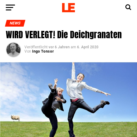
NEWS
WIRD VERLEGT! Die Deichgranaten
Veröffentlicht
vor 6 Jahren
am
6. April 2020
Von
Ingo Tonsor