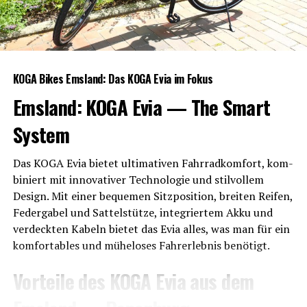
KOGA Bikes Ems­land: Das KOGA Evia im Fokus
Ems­land: KOGA Evia — The Smart
System
Das KOGA Evia bie­tet ulti­ma­ti­ven Fahr­rad­kom­fort, kom­
bi­niert mit inno­va­ti­ver Tech­no­lo­gie und stil­vol­lem
Design. Mit einer beque­men Sitz­po­si­ti­on, brei­ten Rei­fen,
Feder­ga­bel und Sat­tel­stüt­ze, inte­grier­tem Akku und
ver­deck­ten Kabeln bie­tet das Evia alles, was man für ein
kom­for­ta­bles und mühe­lo­ses Fahr­erleb­nis benötigt.
Vor­tei­le des KOGA Evia aus dem