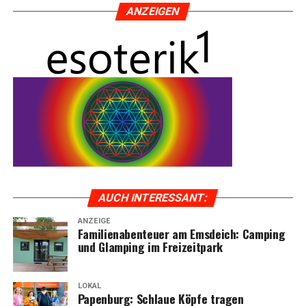
ANZEI­GEN
AUCH INTER­ES­SANT:
ANZEIGE
Fami­li­en­aben­teu­er am Ems­deich: Cam­ping
und Glam­ping im Freizeitpark
LOKAL
Papen­burg: Schlaue Köp­fe tra­gen