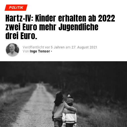
POLITIK
Hartz-IV: Kin­der erhal­ten ab 2022
zwei Euro mehr Jugend­li­che
drei Euro.
Veröffentlicht
vor 5 Jahren
am
27. August 2021
Von
Ingo Tonsor -