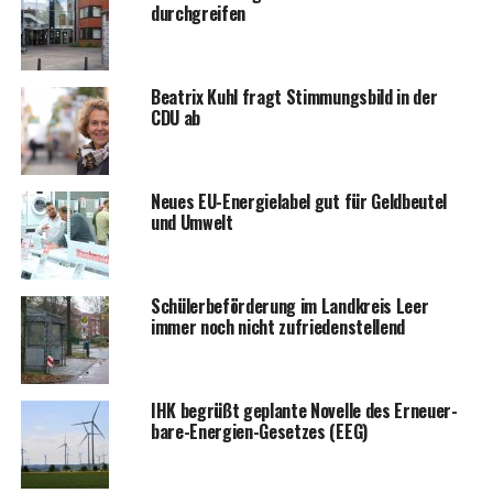
durchgreifen
Bea­trix Kuhl fragt Stim­mungs­bild in der
CDU ab
Neu­es EU-Ener­gie­la­bel gut für Geld­beu­tel
und Umwelt
Schü­ler­be­för­de­rung im Land­kreis Leer
immer noch nicht zufriedenstellend
IHK begrüßt geplan­te Novel­le des Erneu­er­
ba­re-Ener­gien-Geset­zes (EEG)