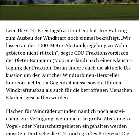
Leer. Die CDU-Kreis­tags­frak­ti­on Leer hat ihre Hal­tung
zum Aus­bau der Wind­kraft noch ein­mal bekräf­tigt. „Wir
las­sen an der 1000-Meter-Abstands­re­ge­lung zu Wohn­
ge­bie­ten nicht rüt­teln“, sag­te CDU-Frak­ti­ons­vor­sit­zen­
der Die­ter Bau­mann (Moorm­er­land) nach einer Klau­sur­
ta­gung der Frak­ti­on. Dar­an ände­re auch die aktu­el­le Dis­
kus­si­on um den Auricher Wind­tur­bi­nen-Her­stel­ler
Ener­con nichts. Im Gegen­teil müs­se sowohl für den
Wind­kraft­aus­bau als auch für die betrof­fe­nen Men­schen
Klar­heit geschaf­fen werden.
Flä­chen für Wind­rä­der stün­den näm­lich noch aus­rei­
chend zur Ver­fü­gung, wenn nicht so gro­ße Abstän­de zu
Vogel- oder Natur­schutz­ge­bie­ten ein­ge­hal­ten wer­den
müss­ten. Dort sehe die CDU noch gro­ßes Poten­zi­al. Die