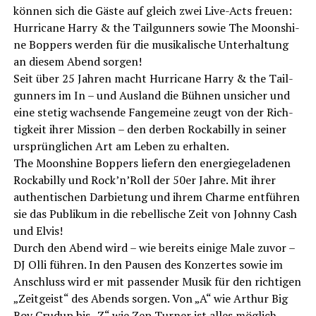
kön­nen sich die Gäs­te auf gleich zwei Live-Acts freu­en:
Hur­ri­ca­ne Har­ry & the Tail­gun­ners sowie The Moons­hi­
ne Bop­pers wer­den für die musi­ka­li­sche Unter­hal­tung
an die­sem Abend sorgen!
Seit über 25 Jah­ren macht Hur­ri­ca­ne Har­ry & the Tail­
gun­ners im In – und Aus­land die Büh­nen unsi­cher und
eine ste­tig wach­sen­de Fan­ge­mei­ne zeugt von der Rich­
tig­keit ihrer Mis­si­on – den der­ben Rocka­bil­ly in sei­ner
ursprüng­li­chen Art am Leben zu erhalten.
The Moons­hi­ne Bop­pers lie­fern den ener­gie­ge­la­de­nen
Rocka­bil­ly und Rock’n’Roll der 50er Jah­re. Mit ihrer
authen­ti­schen Dar­bie­tung und ihrem Charme ent­füh­ren
sie das Publi­kum in die rebel­li­sche Zeit von John­ny Cash
und Elvis!
Durch den Abend wird – wie bereits eini­ge Male zuvor –
DJ Olli füh­ren. In den Pau­sen des Kon­zer­tes sowie im
Anschluss wird er mit pas­sen­der Musik für den rich­ti­gen
„Zeit­geist“ des Abends sor­gen. Von „A“ wie Arthur Big
Boy Cru­dup bis „Z“ wie Zep Tur­ner ist alles möglich.