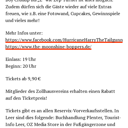
Zudem dür­fen sich die Gäs­te wie­der auf vie­le Extras
freu­en, wie z.B. eine Foto­wand, Cup­ca­kes, Gewinn­spie­le
und vie­les mehr!
Mehr Infos unter:
https://www.facebook.com/HurricaneHarryTheTailgunner
https://www.the-moonshine-boppers.de/
Ein­lass: 19 Uhr
Beginn: 20 Uhr
Tickets ab 9,90 €
Mit­glie­der des Zoll­haus­ver­eins erhal­ten einen Rabatt
auf den Ticketpreis!
Tickets gibt es an allen Reser­vix-Vor­ver­kaufs­stel­len. In
Leer sind dies fol­gen­de: Buch­hand­lung Ple­n­ter, Tou­rist-
Info Leer, OZ Media Store in der Fuß­gän­ger­zo­ne und