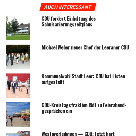
AUCH INTERESSANT
CDU for­dert Ein­hal­tung des
Schulsanierungszeitplans
Micha­el Weber neu­er Chef der Leera­ner CDU
Kom­mu­nal­wahl Stadt Leer: CDU hat Lis­ten
aufgestellt
CDU-Kreis­tags­frak­ti­on lädt zu Fei­er­abend­
ge­sprä­chen ein
Wes­t­ov­er­le­din­gen — CDU: Jetzt hart