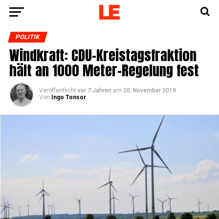
POLITIK
Wind­kraft: CDU-Kreis­tags­frak­ti­on
hält an 1000 Meter-Rege­lung fest
Veröffentlicht
vor 7 Jahren
am
20. November 2019
Von
Ingo Tonsor