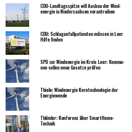
CDU-Land­tags­spit­ze will Aus­bau der Wind­
ener­gie in Nie­der­sach­sen vorantreiben
CDU: Schlag­an­fall­pa­ti­en­ten müs­sen in Leer
Hil­fe finden
SPD zur Wind­ener­gie im Kreis Leer: Kom­mu­
nen sol­len neue Geset­ze prüfen
Thie­le: Wind­ener­gie Kern­tech­no­lo­gie der
Energiewende
Thüm­ler: Kon­fe­renz über SmartHome-
Technik