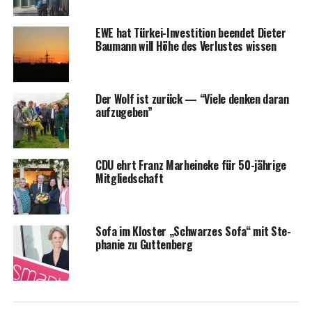
EWE hat Tür­kei-Inves­ti­ti­on been­det Die­ter
Bau­mann will Höhe des Ver­lus­tes wissen
Der Wolf ist zurück — “Vie­le den­ken dar­an
aufzugeben”
CDU ehrt Franz Mar­hei­ne­ke für 50-jäh­ri­ge
Mitgliedschaft
Sofa im Klos­ter „Schwar­zes Sofa“ mit Ste­
pha­nie zu Guttenberg