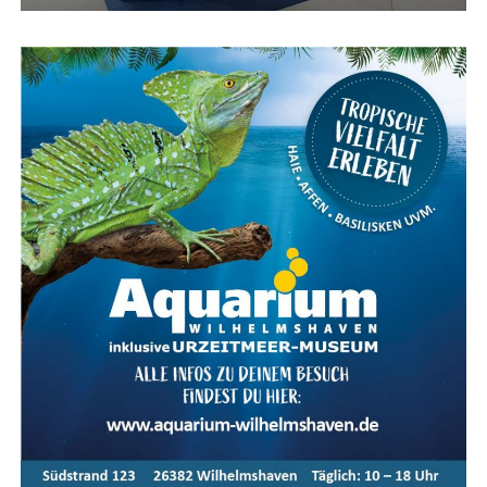
Wahl­kreis­bü­ros, für Fahr­ten im Wahl­kreis und für die
Wahl­kreis­be­treu­ung. Aus der Kos­ten­pau­scha­le bestrei­
tet der Abge­ord­ne­te auch die Aus­ga­ben für die Zweit­
woh­nung am Sitz des Parlaments.
Die Pau­scha­le wird jähr­lich zum 1. Janu­ar an die Lebens­
hal­tungs­kos­ten ange­passt und liegt der­zeit bei
4.560,59
Euro monat­lich
(Aus­füh­rungs­be­stim­mun­gen des Ältes­
ten­ra­tes). Kos­ten, die dar­über hin­aus­ge­hen, kön­nen
nicht steu­er­lich abge­setzt wer­den, denn es gibt für den
Abge­ord­ne­ten kei­ne „Wer­bungs­kos­ten“. Der Gesetz­ge­
ber hat sich für die Kos­ten­pau­scha­le ent­schie­den, da
die­se dem in der Ver­fas­sung ver­an­ker­ten Grund­satz des
frei­en Man­dats am ehes­ten gerecht wird. Zudem ist eine
Pau­scha­le, die sich am Durch­schnitts­auf­wand ori­en­tiert,
im Ver­hält­nis aller Abge­ord­ne­ten unter­ein­an­der am
gerech­tes­ten und stellt die kos­ten­güns­tigs­te Lösung
dar: Im Fal­le von Ein­zel­nach­wei­sen wür­de sich der Ver­
wal­tungs­auf­wand für den Deut­schen Bun­des­tag enorm