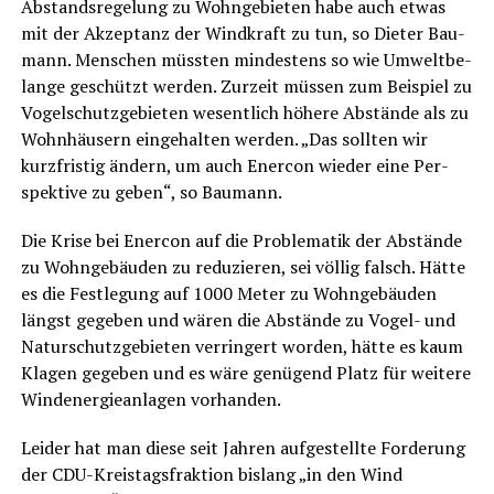
Abstands­re­ge­lung zu Wohn­ge­bie­ten habe auch etwas
mit der Akzep­tanz der Wind­kraft zu tun, so Die­ter Bau­
mann. Men­schen müss­ten min­des­tens so wie Umwelt­be­
lan­ge geschützt wer­den. Zur­zeit müs­sen zum Bei­spiel zu
Vogel­schutz­ge­bie­ten wesent­lich höhe­re Abstän­de als zu
Wohn­häu­sern ein­ge­hal­ten wer­den. „Das soll­ten wir
kurz­fris­tig ändern, um auch Ener­con wie­der eine Per­
spek­ti­ve zu geben“, so Baumann.
Die Kri­se bei Ener­con auf die Pro­ble­ma­tik der Abstän­de
zu Wohn­ge­bäu­den zu redu­zie­ren, sei völ­lig falsch. Hät­te
es die Fest­le­gung auf 1000 Meter zu Wohn­ge­bäu­den
längst gege­ben und wären die Abstän­de zu Vogel- und
Natur­schutz­ge­bie­ten ver­rin­gert wor­den, hät­te es kaum
Kla­gen gege­ben und es wäre genü­gend Platz für wei­te­re
Wind­ener­gie­an­la­gen vorhanden.
Lei­der hat man die­se seit Jah­ren auf­ge­stell­te For­de­rung
der CDU-Kreis­tags­frak­ti­on bis­lang „in den Wind