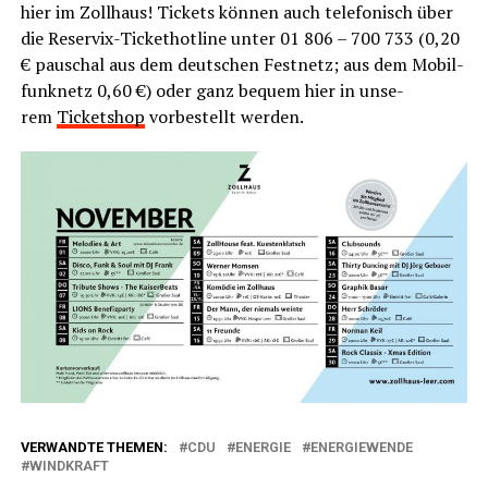
hier im Zoll­haus! Tickets kön­nen auch tele­fo­nisch über
die Reser­vix-Ticket­hot­line unter 01 806 – 700 733 (0,20
€ pau­schal aus dem deut­schen Fest­netz; aus dem Mobil­
funk­netz 0,60 €) oder ganz bequem hier in unse­
rem
Ticket­shop
vor­be­stellt werden.
VERWANDTE THEMEN:
CDU
ENERGIE
ENERGIEWENDE
WINDKRAFT