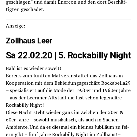
geschla­gen“ und damit Ener­con und den dort Beschäf­
tig­ten geschadet.
Anzei­ge:
Zoll­haus Leer
Sa 22.02.20 | 5. Rocka­bil­ly Night
Bald ist es wie­der soweit!
Bereits zum fünf­ten Mal ver­an­stal­tet das Zoll­haus in
Koope­ra­ti­on mit dem Beklei­dungs­ge­schäft Rockabella29
– spe­zia­li­siert auf die Mode der 1950er und 1960er Jah­re
– aus der Leera­ner Alt­stadt die fast schon legen­dä­re
Rocka­bil­ly Night!
Die­se Nacht steht wie­der ganz im Zei­chen der 50er &
60er Jah­re – sowohl musi­ka­lisch, als auch in Sachen
Ambi­en­te. Und da es dies­mal ein klei­nes Jubi­lä­um zu fei­
ern gibt – fünf Jah­re Rocka­bil­ly Night im Zoll­haus! –