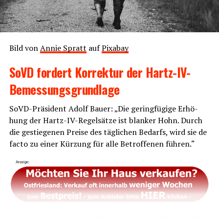
Bild von
Annie Spratt
auf
Pix­a­bay
SoVD for­dert Kor­rek­tur der Hartz-IV-
Bemessungsgrundlage
SoVD-Prä­si­dent Adolf Bau­er: „Die gering­fü­gi­ge Erhö­
hung der Hartz-IV-Regel­sät­ze ist blan­ker Hohn. Durch
die gestie­ge­nen Prei­se des täg­li­chen Bedarfs, wird sie de
fac­to zu einer Kür­zung für alle Betrof­fe­nen führen.“
Ber­lin
. Der Sozi­al­ver­band Deutsch­land (SoVD) kämpft