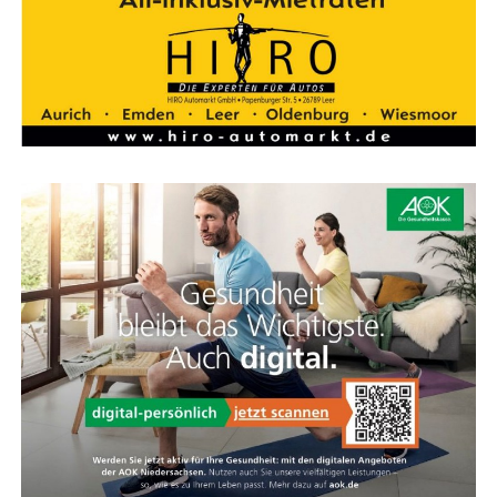
funk- und Festnetzverträge.
Auch die Tele­fon­kos­ten, die im Wahl­kreis ent­ste­hen,
kön­nen aus die­sen Mit­teln bestrit­ten werden.
Hin­zu kom­men
255,65 Euro
für neu gewähl­te Abge­ord­
ne­te im ers­ten Jahr ihrer Mit­glied­schaft im Bundestag.
Jeder Abge­ord­ne­te kann selbst über die Anschaf­fun­gen
ent­schei­den. Endet die Wahl­pe­ri­ode vor Ablauf des Jah­
res oder schei­det der Abge­ord­ne­te wäh­rend des Jah­res
aus dem Bun­des­tag aus, so kann er über den Jah­res­be­
trag auch nur antei­lig verfügen.
Kos­ten­pau­scha­le
Die
steu­er­freie Kos­ten­pau­scha­le
für die Abge­ord­ne­ten
soll die durch die Aus­übung des Man­dats ent­ste­hen­den
Auf­wen­dun­gen abde­cken. Hier­zu zäh­len Aus­ga­ben für
die Ein­rich­tung und Unter­hal­tung eines oder meh­re­rer