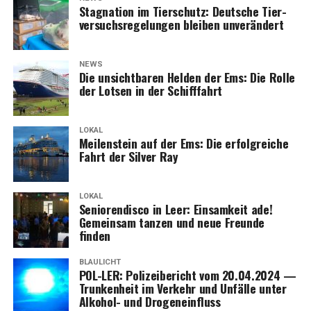
Sta­gna­ti­on im Tier­schutz: Deut­sche Tier­
ver­suchs­re­ge­lun­gen blei­ben unverändert
NEWS
Die unsicht­ba­ren Hel­den der Ems: Die Rol­le
der Lot­sen in der Schifffahrt
LOKAL
Mei­len­stein auf der Ems: Die erfolg­rei­che
Fahrt der Sil­ver Ray
LOKAL
Senio­ren­dis­co in Leer: Ein­sam­keit ade!
Gemein­sam tan­zen und neue Freun­de
finden
BLAULICHT
POL-LER: Poli­zei­be­richt vom 20.04.2024 —
Trun­ken­heit im Ver­kehr und Unfäl­le unter
Alko­hol- und Drogeneinfluss