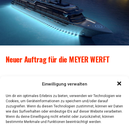
erneut die anteils­stärks­te Import­mar­ke in der
Monatsbilanz.
Anzeige
Neu­er Auf­trag für die MEYER WERFT
Oce­an Resi­den­ces beauf­tragt Bau eines Appar­te­
Einwilligung verwalten
ment­schif­fes – ein ein­ma­li­ges Design, inno­va­ti­ve
Tech­nik und ein beson­de­rer Zweck kenn­zeich­nen
Um dir ein optimales Erlebnis zu bieten, verwenden wir Technologien wie
Cookies, um Geräteinformationen zu speichern und/oder darauf
das Projekt
zuzugreifen. Wenn du diesen Technologien zustimmst, können wir Daten
wie das Surfverhalten oder eindeutige IDs auf dieser Website verarbeiten.
Wenn du deine Einwilligung nicht erteilst oder zurückziehst, können
bestimmte Merkmale und Funktionen beeinträchtigt werden.