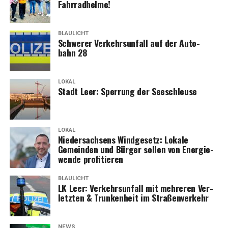
Fahrradhelme!
BLAULICHT
Schwe­rer Ver­kehrs­un­fall auf der Auto­
bahn 28
LOKAL
Stadt Leer: Sper­rung der Seeschleuse
LOKAL
Nie­der­sach­sens Wind­ge­setz: Loka­le
Gemein­den und Bür­ger sol­len von Ener­gie­
wen­de profitieren
BLAULICHT
LK Leer: Ver­kehrs­un­fall mit meh­re­ren Ver­
letz­ten & Trun­ken­heit im Straßenverkehr
NEWS