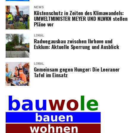
NEWS
Küs­ten­schutz in Zei­ten des Kli­ma­wan­dels:
UMWELTMINISTER MEYER UND NLWKN stel­len
Plä­ne vor
LOKAL
Rad­weg­aus­bau zwi­schen Ihr­ho­ve und
Esklum: Aktu­el­le Sper­rung und Ausblick
LOKAL
Gemein­sam gegen Hun­ger: Die Leera­ner
Tafel im Einsatz