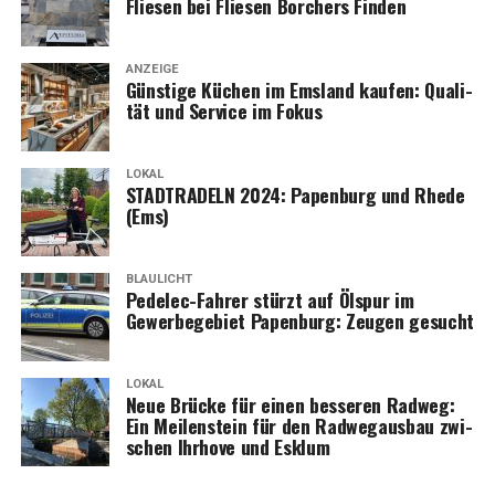
Flie­sen bei Flie­sen Bor­chers Finden
ANZEIGE
Güns­ti­ge Küchen im Ems­land kau­fen: Qua­li­
tät und Ser­vice im Fokus
LOKAL
STADTRADELN 2024: Papen­burg und Rhe­de
(Ems)
BLAULICHT
Pedelec-Fah­rer stürzt auf Ölspur im
Gewer­be­ge­biet Papen­burg: Zeu­gen gesucht
LOKAL
Neue Brü­cke für einen bes­se­ren Rad­weg:
Ein Mei­len­stein für den Rad­weg­aus­bau zwi­
schen Ihr­ho­ve und Esklum