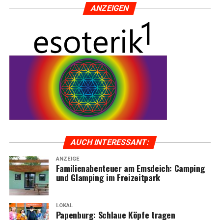
ANZEI­GEN
AUCH INTER­ES­SANT:
ANZEIGE
Fami­li­en­aben­teu­er am Ems­deich: Cam­ping
und Glam­ping im Freizeitpark
LOKAL
Papen­burg: Schlaue Köp­fe tra­gen