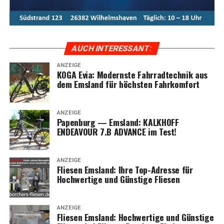
AUCH INTER­ES­SANT:
ANZEIGE
KOGA Evia: Moderns­te Fahr­rad­tech­nik aus
dem Ems­land für höchs­ten Fahrkomfort
ANZEIGE
Papen­burg — Ems­land: KALKHOFF
ENDEAVOUR 7.B ADVANCE im Test!
ANZEIGE
Flie­sen Ems­land: Ihre Top-Adres­se für
Hoch­wer­ti­ge und Güns­ti­ge Fliesen
ANZEIGE
Flie­sen Ems­land: Hoch­wer­ti­ge und Güns­ti­ge