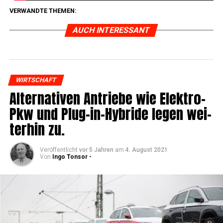
VERWANDTE THEMEN:
AUCH INTERESSANT
WIRTSCHAFT
Alter­na­ti­ven Antrie­be wie Elek­tro-
Pkw und Plug-in-Hybri­de legen wei­
ter­hin zu.
Veröffentlicht
vor 5 Jahren
am
4. August 2021
Von
Ingo Tonsor -