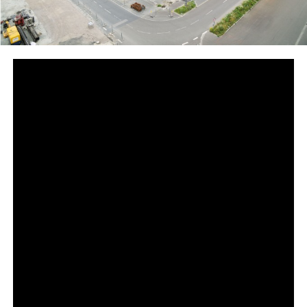
Foto: Copy­right: Volks­wa­gen AG
Die Mar­ke Volks­wa­gen treibt auch in der Coro­na-Kri­se
kon­se­quent und plan­mä­ßig die Umstel­lung sei­ner Wer­ke
auf Elek­tro­mo­bi­li­tät vor­an. Der Umbau des Wer­kes
Emden hat begon­nen — ab 2022 sol­len dort Elek­tro­au­
tos vom Band lau­fen. Ralf Brand­stät­ter, CEO der Mar­ke
Volks­wa­gen: „Mit dem Umbau unse­res Wer­kes in Emden
zu einem Pro­duk­ti­ons­stand­ort für E‑Fahrzeuge
beschleu­nigt Volks­wa­gen den Sys­tem­wech­sel. Ins­ge­
samt wird das Unter­neh­men rund eine Mil­li­ar­de Euro in
die Trans­for­ma­ti­on der Fabrik inves­tie­ren. Damit ent­wi­
ckelt sich der Stand­ort in Emden zu einem wich­ti­gen
Eck­pfei­ler unse­rer Elek­tro-Stra­te­gie.“ Andre­as Tost­
mann, Vor­stand für Pro­duk­ti­on und Logis­tik, erläu­tert: