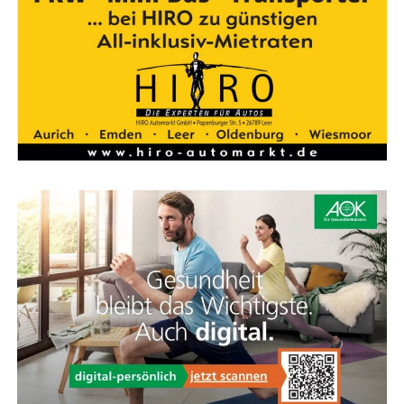
kön­nen ein­mal mehr bewei­sen, dass wir füh­rend beim
Bau beson­ders umwelt­freund­li­cher Schif­fe sind. Zudem
kön­nen wir mit dem Auf­trag auch die bis­her schwie­ri­
gen Per­spek­ti­ven vor allem für die Jah­re 2024/2025 ver­
bes­sern. Die­ser Auf­trag ist drin­gend nötig, damit der
Aus­las­tungs­rück­gang in die­sen Jah­ren nicht sogar noch
grö­ßer als 40% sein wird. Für das Zukunfts­pro­gramm
des Unter­neh­mens sind vie­le unter­schied­li­che Maß­nah­
men und neue Auf­trä­ge abso­lut not­wen­dig“, so Tho­mas
Wei­gend, Geschäfts­füh­rer der MEYER WERFT.
Foto: Com­pu­ter­ani­ma­tio­nen der M/Y Njord
Anzeige