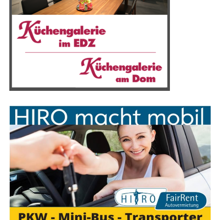
leiht dem Schiff zusätz­lich einen beson­de­ren Charakter.
Kris­ti­an Sten­sby, Vor­sit­zen­der und CEO der ORD,
erklärt: “Wir sind glück­lich, dass wir die Mög­lich­keit
haben, mit der MEYER WERFT zusam­men­zu­ar­bei­ten,
einem Unter­neh­men, das sei­nen Schiff­bau seit 226 Jah­
ren auf Kurs hält — das sind sie­ben Gene­ra­tio­nen — und
das welt­weit füh­rend im Bau inno­va­ti­ver und kom­ple­xer
Pas­sa­gier­schif­fe ist und einen her­vor­ra­gen­den Ruf für
außer­ge­wöhn­li­che Qua­li­tät, Prä­zi­si­on und pünkt­li­che
Lie­fe­run­gen genießt.“
Die M/Y Njord wur­de bis­her sehr gut auf­ge­nom­men und
ver­zeich­net eine hohe Nach­fra­ge nach Reservierungen.
„Das ist ein wei­te­rer, sehr wich­ti­ger Schritt für die
Stand­ort­si­che­rung in Papen­burg. Mit dem neu­en Auf­
trag erwei­tern wir unser Port­fo­lio an Schiffs­ty­pen und