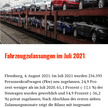
Fahr­zeug­zu­las­sun­gen im Juli 2021
Flens­burg, 4. August 2021. Im Juli 2021 wur­den 236.393
Per­so­nen­kraft­wa­gen (Pkw) neu zuge­las­sen. 24,9 Pro­
zent weni­ger als im Juli 2020. 65,1 Pro­zent (-17,1 %) der
Neu­wa­gen wur­den gewerb­lich und 34,9 Pro­zent (-36,2
%) pri­vat zuge­las­sen. Nach Abschluss der ers­ten sie­ben
Zulas­sungs­mo­na­te zeigt die Bilanz mit ins­ge­samt