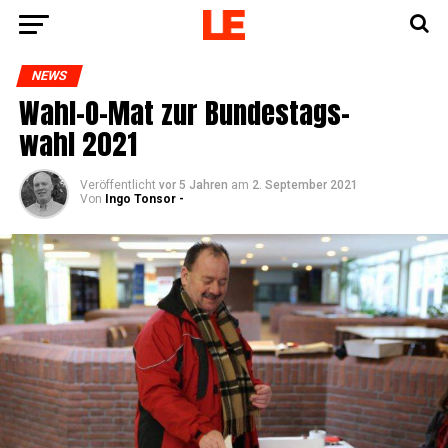
NEWS
Wahl-O-Mat zur Bun­des­tags­
wahl 2021
Veröffentlicht
vor 5 Jahren
am
2. September 2021
Von
Ingo Tonsor -