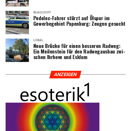
BLAULICHT
Pedelec-Fah­rer stürzt auf Ölspur im
Gewer­be­ge­biet Papen­burg: Zeu­gen gesucht
LOKAL
Neue Brü­cke für einen bes­se­ren Rad­weg:
Ein Mei­len­stein für den Rad­weg­aus­bau zwi­
schen Ihr­ho­ve und Esklum
ANZEI­GEN