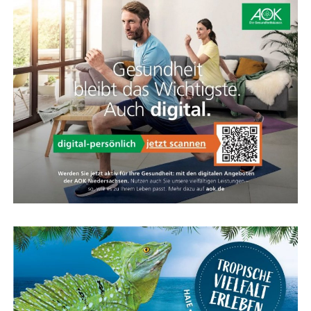
bel und viel leich­ter als eine Stan­dard-Feder­ga­bel. Die­se
Feder­ein­heit spricht nur bei Bedarf an und bie­tet
zusätz­li­chen Kom­fort für Hand­ge­len­ke und Schul­tern,
ohne das direk­te Fahr­ge­fühl zu verlieren.
Kar­te für das Ems­land Papenburg
Fazit: Das KOGA Evia — Per­fek­te