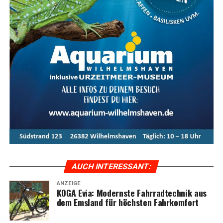
Wahl für Radfahrkomfort
Das KOGA Evia ist die per­fek­te Wahl für alle, die uner­
reich­ten Rad­fahr­kom­fort mit stil­vol­lem Design und
moderns­ter Tech­no­lo­gie ver­bin­den möch­ten. Ent­de­cken
Sie das ulti­ma­ti­ve Fahr­erleb­nis mit dem KOGA Evia und
genie­ßen Sie jede Fahrt in vol­len Zügen.
Meta-Text:
Das KOGA Evia bie­tet ulti­ma­ti­ven Fahr­rad­
kom­fort, kom­bi­niert mit inno­va­ti­ver Tech­no­lo­gie und
stil­vol­lem Design. Ent­de­cken Sie die Vor­tei­le und Model­
le der Evia-Serie im Ems­land und erle­ben Sie moder­nen
Radfahrkomfort.
AUCH INTER­ES­SANT:
ANZEIGE
KOGA Evia: Moderns­te Fahr­rad­tech­nik aus
dem Ems­land für höchs­ten Fahrkomfort