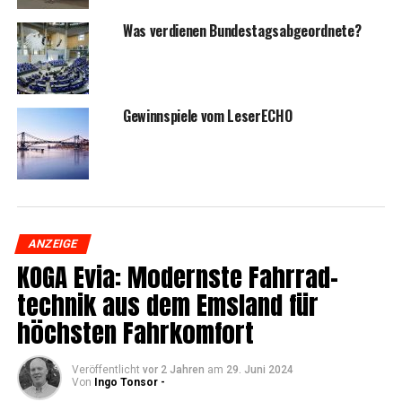
Was ver­die­nen Bundestagsabgeordnete?
Gewinn­spie­le vom LeserECHO
ANZEIGE
KOGA Evia: Moderns­te Fahr­rad­
tech­nik aus dem Ems­land für
höchs­ten Fahrkomfort
Veröffentlicht
vor 2 Jahren
am
29. Juni 2024
Von
Ingo Tonsor -