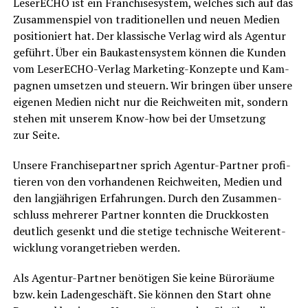
Lese­r­ECHO ist ein Fran­chise­sys­tem, wel­ches sich auf das
Zusam­men­spiel von tra­di­tio­nel­len und neu­en Medi­en
posi­tio­niert hat. Der klas­si­sche Ver­lag wird als Agen­tur
geführt. Über ein Bau­kas­ten­sys­tem kön­nen die Kun­den
vom Lese­r­ECHO-Ver­lag Mar­ke­ting-Kon­zep­te und Kam­
pa­gnen umset­zen und steu­ern. Wir brin­gen über unse­re
eige­nen Medi­en nicht nur die Reich­wei­ten mit, son­dern
ste­hen mit unse­rem Know-how bei der Umset­zung
zur Seite.
Unse­re Fran­chise­part­ner sprich Agen­tur-Part­ner pro­fi­
tie­ren von den vor­han­de­nen Reich­wei­ten, Medi­en und
den lang­jäh­ri­gen Erfah­run­gen. Durch den Zusam­men­
schluss meh­re­rer Part­ner konn­ten die Druck­kos­ten
deut­lich gesenkt und die ste­ti­ge tech­ni­sche Wei­ter­ent­
wick­lung vor­an­ge­trie­ben werden.
Als Agen­tur-Part­ner benö­ti­gen Sie kei­ne Büro­räu­me
bzw. kein Laden­ge­schäft. Sie kön­nen den Start ohne