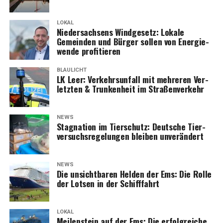
LOKAL
Nie­der­sach­sens Wind­ge­setz: Loka­le
Gemein­den und Bür­ger sol­len von Ener­gie­
wen­de profitieren
BLAULICHT
LK Leer: Ver­kehrs­un­fall mit meh­re­ren Ver­
letz­ten & Trun­ken­heit im Straßenverkehr
NEWS
Sta­gna­ti­on im Tier­schutz: Deut­sche Tier­
ver­suchs­re­ge­lun­gen blei­ben unverändert
NEWS
Die unsicht­ba­ren Hel­den der Ems: Die Rol­le
der Lot­sen in der Schifffahrt
LOKAL
Mei­len­stein auf der Ems: Die erfolg­rei­che