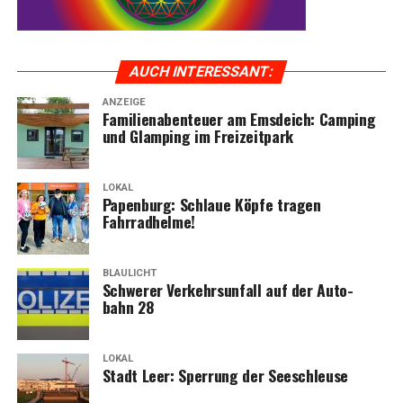
AUCH INTER­ES­SANT:
ANZEIGE
Fami­li­en­aben­teu­er am Ems­deich: Cam­ping
und Glam­ping im Freizeitpark
LOKAL
Papen­burg: Schlaue Köp­fe tra­gen
Fahrradhelme!
BLAULICHT
Schwe­rer Ver­kehrs­un­fall auf der Auto­
bahn 28
LOKAL
Stadt Leer: Sper­rung der Seeschleuse