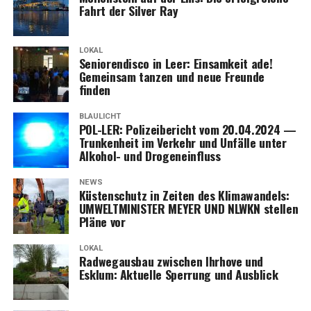
Fahrt der Sil­ver Ray
LOKAL
Senio­ren­dis­co in Leer: Ein­sam­keit ade!
Gemein­sam tan­zen und neue Freun­de
finden
BLAULICHT
POL-LER: Poli­zei­be­richt vom 20.04.2024 —
Trun­ken­heit im Ver­kehr und Unfäl­le unter
Alko­hol- und Drogeneinfluss
NEWS
Küs­ten­schutz in Zei­ten des Kli­ma­wan­dels:
UMWELTMINISTER MEYER UND NLWKN stel­len
Plä­ne vor
LOKAL
Rad­weg­aus­bau zwi­schen Ihr­ho­ve und
Esklum: Aktu­el­le Sper­rung und Ausblick