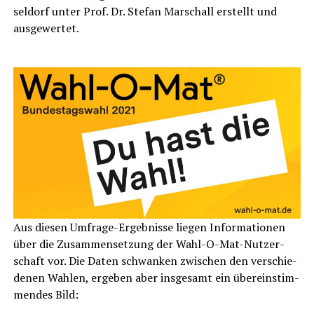
sel­dorf unter Prof. Dr. Ste­fan Mar­schall erstellt und
ausgewertet.
Aus die­sen Umfra­ge-Ergeb­nis­se lie­gen Infor­ma­tio­nen
über die Zusam­men­set­zung der Wahl-O-Mat-Nut­zer­
schaft vor. Die Daten schwan­ken zwi­schen den ver­schie­
de­nen Wah­len, erge­ben aber ins­ge­samt ein über­ein­stim­
men­des Bild: