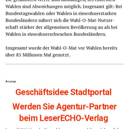
Wah­len sind Abwei­chun­gen mög­lich. Ins­ge­samt gilt: Bei
Bun­des­tags­wah­len oder Wah­len in ein­woh­ner­star­ken
Bun­des­län­dern nähert sich die Wahl-O-Mat-Nut­zer­
schaft stär­ker der all­ge­mei­nen Bevöl­ke­rung an als bei
Wah­len in ein­woh­ner­schwa­chen Bun­des­län­dern.
Ins­ge­samt wur­de der Wahl-O-Mat vor Wah­len bereits
über 85 Mil­lio­nen Mal genutzt.
Anzeige
Geschäfts­idee Stadtportal
Wer­den Sie Agen­tur-Part­ner
beim LeserECHO-Verlag