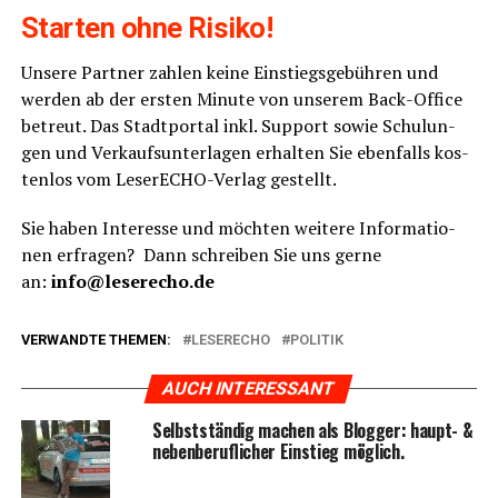
Star­ten ohne Risiko!
Unse­re Part­ner zah­len kei­ne Ein­stiegs­ge­büh­ren und
wer­den ab der ers­ten Minu­te von unse­rem Back-Office
betreut. Das Stadt­por­tal inkl. Sup­port sowie Schu­lun­
gen und Ver­kaufs­un­ter­la­gen erhal­ten Sie eben­falls kos­
ten­los vom Lese­r­ECHO-Ver­lag gestellt.
Sie haben Inter­es­se und möch­ten wei­te­re Infor­ma­tio­
nen erfra­gen? Dann schrei­ben Sie uns ger­ne
an:
info@leserecho.de
VERWANDTE THEMEN:
LESERECHO
POLITIK
AUCH INTERESSANT
Selbst­stän­dig machen als Blog­ger: haupt- &
neben­be­ruf­li­cher Ein­stieg möglich.