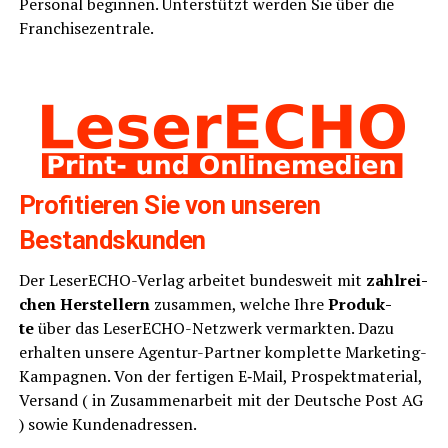
Per­so­nal begin­nen. Unter­stützt wer­den Sie über die
Franchisezentrale.
Pro­fi­tie­ren Sie von unse­ren
Bestandskunden
Der Lese­r­ECHO-Ver­lag arbei­tet bun­des­weit mit
zahl­rei­
chen Her­stel­lern
zusam­men, wel­che Ihre
Pro­duk­
te
über das Lese­r­ECHO-Netz­werk ver­mark­ten. Dazu
erhal­ten unse­re Agen­tur-Part­ner kom­plet­te Mar­ke­ting-
Kam­pa­gnen. Von der fer­ti­gen E‑Mail, Pro­spekt­ma­te­ri­al,
Ver­sand ( in Zusam­men­ar­beit mit der Deut­sche Post AG
) sowie Kundenadressen.