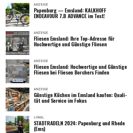
ANZEIGE
Papen­burg — Ems­land: KALKHOFF
ENDEAVOUR 7.B ADVANCE im Test!
ANZEIGE
Flie­sen Ems­land: Ihre Top-Adres­se für
Hoch­wer­ti­ge und Güns­ti­ge Fliesen
ANZEIGE
Flie­sen Ems­land: Hoch­wer­ti­ge und Güns­ti­ge
Flie­sen bei Flie­sen Bor­chers Finden
ANZEIGE
Güns­ti­ge Küchen im Ems­land kau­fen: Qua­li­
tät und Ser­vice im Fokus
LOKAL
STADTRADELN 2024: Papen­burg und Rhe­de
(Ems)