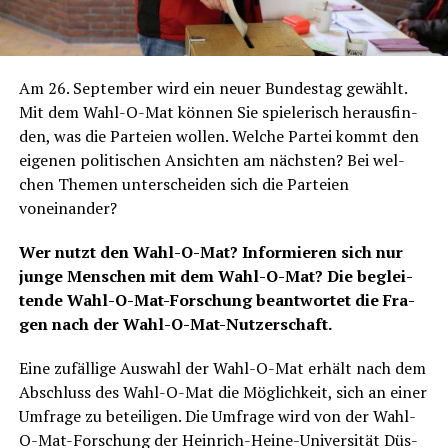
Am 26. Sep­tem­ber wird ein neu­er Bun­des­tag gewählt.
Mit dem Wahl-O-Mat kön­nen Sie spie­le­risch her­aus­fin­
den, was die Par­tei­en wol­len. Wel­che Par­tei kommt den
eige­nen poli­ti­schen Ansich­ten am nächs­ten? Bei wel­
chen The­men unter­schei­den sich die Par­tei­en
voneinander?
Wer nutzt den Wahl-O-Mat? Infor­mie­ren sich nur
jun­ge Men­schen mit dem Wahl-O-Mat? Die beglei­
ten­de Wahl-O-Mat-For­schung beant­wor­tet die Fra­
gen nach der Wahl-O-Mat-Nutzerschaft.
Eine zufäl­li­ge Aus­wahl der Wahl-O-Mat erhält nach dem
Abschluss des Wahl-O-Mat die Mög­lich­keit, sich an einer
Umfra­ge zu betei­li­gen. Die Umfra­ge wird von der Wahl-
O-Mat-For­schung der Hein­rich-Hei­ne-Uni­ver­si­tät Düs­