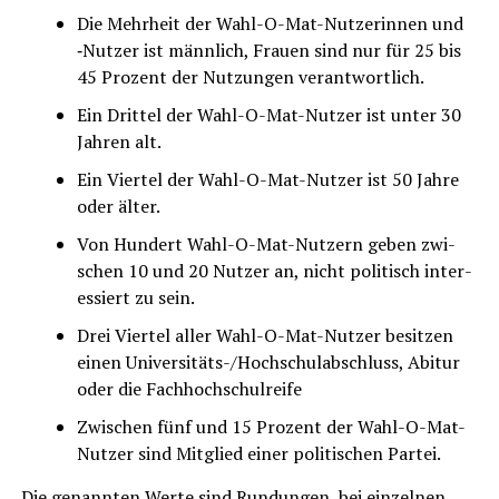
Die Mehr­heit der Wahl-O-Mat-Nut­ze­rin­nen und
‑Nut­zer ist männ­lich, Frau­en sind nur für 25 bis
45 Pro­zent der Nut­zun­gen verantwortlich.
Ein Drit­tel der Wahl-O-Mat-Nut­zer ist unter 30
Jah­ren alt.
Ein Vier­tel der Wahl-O-Mat-Nut­zer ist 50 Jah­re
oder älter.
Von Hun­dert Wahl-O-Mat-Nut­zern geben zwi­
schen 10 und 20 Nut­zer an, nicht poli­tisch inter­
es­siert zu sein.
Drei Vier­tel aller Wahl-O-Mat-Nut­zer besit­zen
einen Uni­ver­si­täts-/Hoch­schul­ab­schluss, Abitur
oder die Fachhochschulreife
Zwi­schen fünf und 15 Pro­zent der Wahl-O-Mat-
Nut­zer sind Mit­glied einer poli­ti­schen Partei.
Die genann­ten Wer­te sind Run­dun­gen, bei ein­zel­nen