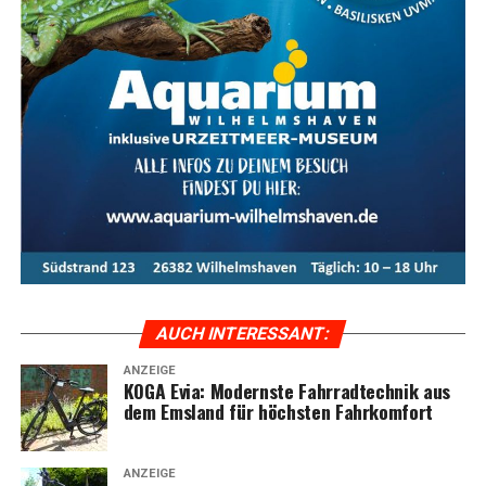
Das KOGA Evia ist die per­fek­te Wahl für alle, die uner­
reich­ten Rad­fahr­kom­fort mit stil­vol­lem Design und
moderns­ter Tech­no­lo­gie ver­bin­den möch­ten. Ent­de­cken
Sie das ulti­ma­ti­ve Fahr­erleb­nis mit dem KOGA Evia und
genie­ßen Sie jede Fahrt in vol­len Zügen.
Meta-Text:
Das KOGA Evia bie­tet ulti­ma­ti­ven Fahr­rad­
kom­fort, kom­bi­niert mit inno­va­ti­ver Tech­no­lo­gie und
stil­vol­lem Design. Ent­de­cken Sie die Vor­tei­le und Model­
le der Evia-Serie im Ems­land und erle­ben Sie moder­nen
Radfahrkomfort.
AUCH INTER­ES­SANT:
ANZEIGE
KOGA Evia: Moderns­te Fahr­rad­tech­nik aus
dem Ems­land für höchs­ten Fahrkomfort
ANZEIGE