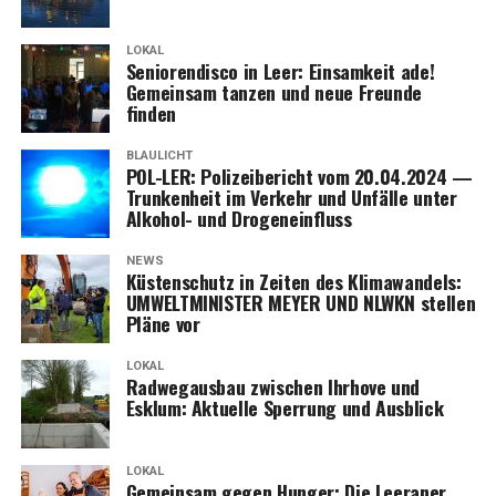
LOKAL
Senio­ren­dis­co in Leer: Ein­sam­keit ade!
Gemein­sam tan­zen und neue Freun­de
finden
BLAULICHT
POL-LER: Poli­zei­be­richt vom 20.04.2024 —
Trun­ken­heit im Ver­kehr und Unfäl­le unter
Alko­hol- und Drogeneinfluss
NEWS
Küs­ten­schutz in Zei­ten des Kli­ma­wan­dels:
UMWELTMINISTER MEYER UND NLWKN stel­len
Plä­ne vor
LOKAL
Rad­weg­aus­bau zwi­schen Ihr­ho­ve und
Esklum: Aktu­el­le Sper­rung und Ausblick
LOKAL
Gemein­sam gegen Hun­ger: Die Leera­ner