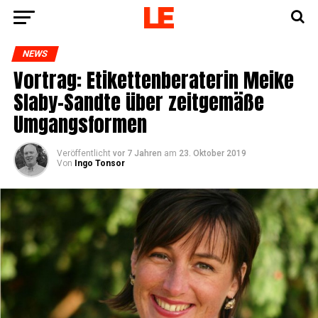
NEWS
Vor­trag: Eti­ket­ten­be­ra­te­rin Mei­ke
Sla­by-Sand­te über zeit­ge­mä­ße
Umgangsformen
Veröffentlicht
vor 7 Jahren
am
23. Oktober 2019
Von
Ingo Tonsor