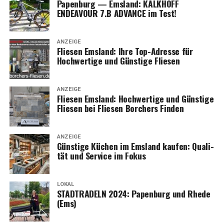
Papen­burg — Ems­land: KALKHOFF
ENDEAVOUR 7.B ADVANCE im Test!
ANZEIGE
Flie­sen Ems­land: Ihre Top-Adres­se für
Hoch­wer­ti­ge und Güns­ti­ge Fliesen
ANZEIGE
Flie­sen Ems­land: Hoch­wer­ti­ge und Güns­ti­ge
Flie­sen bei Flie­sen Bor­chers Finden
ANZEIGE
Güns­ti­ge Küchen im Ems­land kau­fen: Qua­li­
tät und Ser­vice im Fokus
LOKAL
STADTRADELN 2024: Papen­burg und Rhe­de
(Ems)