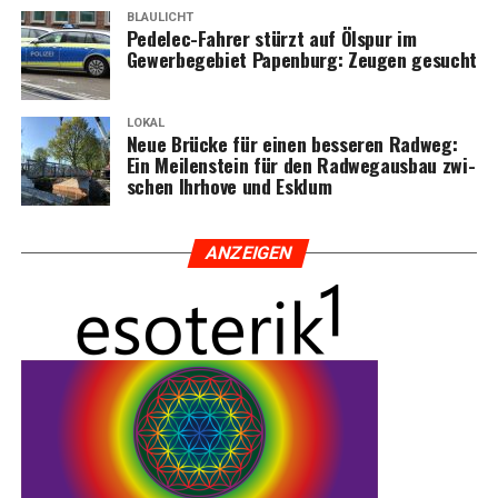
BLAULICHT
Pedelec-Fah­rer stürzt auf Ölspur im
Gewer­be­ge­biet Papen­burg: Zeu­gen gesucht
LOKAL
Neue Brü­cke für einen bes­se­ren Rad­weg:
Ein Mei­len­stein für den Rad­weg­aus­bau zwi­
schen Ihr­ho­ve und Esklum
ANZEI­GEN