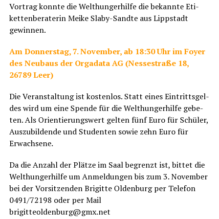
Vor­trag konn­te die Welt­hun­ger­hil­fe die bekann­te Eti­
ket­ten­be­ra­te­rin Mei­ke Sla­by-Sand­te aus Lipp­stadt
gewinnen.
Am Don­ners­tag, 7. Novem­ber, ab 18:30 Uhr im Foy­er
des Neu­baus der Orgada­ta AG (Ness­e­stra­ße 18,
26789 Leer)
Die Ver­an­stal­tung ist kos­ten­los. Statt eines Ein­tritts­gel­
des wird um eine Spen­de für die Welt­hun­ger­hil­fe gebe­
ten. Als Ori­en­tie­rungs­wert gel­ten fünf Euro für Schü­ler,
Aus­zu­bil­den­de und Stu­den­ten sowie zehn Euro für
Erwachsene.
Da die Anzahl der Plät­ze im Saal begrenzt ist, bit­tet die
Welt­hun­ger­hil­fe um Anmel­dun­gen bis zum 3. Novem­ber
bei der Vor­sit­zen­den Bri­git­te Olden­burg per Tele­fon
0491/72198 oder per Mail
brigitteoldenburg@gmx.net