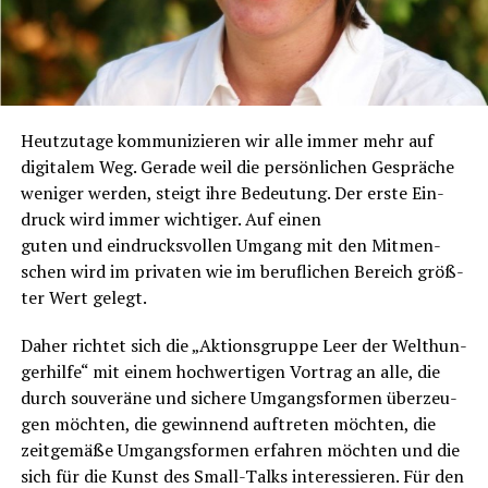
Heut­zu­ta­ge kom­mu­ni­zie­ren wir alle immer mehr auf
digi­ta­lem Weg. Gera­de weil die per­sön­li­chen Gesprä­che
weni­ger wer­den, steigt ihre Bedeu­tung. Der ers­te Ein­
druck wird immer wich­ti­ger. Auf einen
guten und ein­drucks­vol­len Umgang mit den Mit­men­
schen wird im pri­va­ten wie im beruf­li­chen Bereich größ­
ter Wert gelegt.
Daher rich­tet sich die „Akti­ons­grup­pe Leer der Welt­hun­
ger­hil­fe“ mit einem hoch­wer­ti­gen Vor­trag an alle, die
durch sou­ve­rä­ne und siche­re Umgangs­for­men über­zeu­
gen möch­ten, die gewin­nend auf­tre­ten möch­ten, die
zeit­ge­mä­ße Umgangs­for­men erfah­ren möch­ten und die
sich für die Kunst des Small-Talks inter­es­sie­ren. Für den