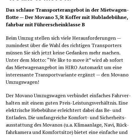
Das schlaue Trans­por­ter­an­ge­bot in der Miet­wa­gen­
flot­te — Der Mova­no 3,5t Kof­fer mit Hub­la­de­büh­ne,
fahr­bar mit Füh­rer­schein­klas­se B
Beim Umzug stel­len sich vie­le Her­aus­for­de­run­gen —
zumin­dest über die Wahl des rich­ti­gen Trans­por­ters
müs­sen Sie sich jetzt kei­ne Gedan­ken mehr machen.
Unter dem Mot­to: “We like to move it” wird ab sofort
das Miet­wa­gen­an­ge­bot im HIRO Auto­markt um eine
inter­es­san­te Trans­port­va­ri­an­te ergänzt — den Mova­no
Umzugswagen!
Der Mova­no Umzugs­wa­gen ver­bin­det ein­fa­ches Fahr­ver­
hal­ten mit einem guten Preis-Leis­tungs­ver­hält­nis. Eine
elek­tri­sche Hebe­büh­ne erleich­tert dabei das Be- und
Ent­la­den. Die umfang­rei­che Kom­fort- und Sicher­heits­
aus­stat­tung des Mova­nos (u.a. Kli­ma­an­la­ge, Navi, Rück­
fahr­ka­me­ra und Kom­fort­sit­ze) bie­tet eine ein­fa­che und