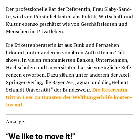
Der pro­fes­sio­nel­le Rat der Refe­ren­tin, Frau Sla­by-Sand­
te, wird von Per­sön­lich­kei­ten aus Poli­tik, Wirt­schaft und
Kul­tur eben­so geschätzt wie von Geschäfts­leu­ten und
Men­schen im Privatleben.
Die Eti­ket­ten­be­ra­te­rin ist aus Funk und Fern­se­hen
bekannt, unter ande­rem von ihren Auf­trit­ten in Talk­
shows. In vie­len renom­mier­ten Ban­ken, Unter­neh­men,
Hoch­schu­len und Uni­ver­si­tä­ten hat sie vor­züg­li­che Refe­
ren­zen erwor­ben. Dazu zäh­len unter ande­rem der Axel-
Sprin­ger-Ver­lag, die Bay­er AG, Jagu­ar, und die „Hel­mut
Schmidt Uni­ver­si­tät“ der Bun­des­wehr.
Die Refe­ren­tin
tritt in Leer zu Guns­ten der Welt­hun­ger­hil­fe kos­ten­
los auf.
Anzei­ge:
“We like to move it!”