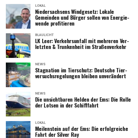
LOKAL
Nie­der­sach­sens Wind­ge­setz: Loka­le
Gemein­den und Bür­ger sol­len von Ener­gie­
wen­de profitieren
BLAULICHT
LK Leer: Ver­kehrs­un­fall mit meh­re­ren Ver­
letz­ten & Trun­ken­heit im Straßenverkehr
NEWS
Sta­gna­ti­on im Tier­schutz: Deut­sche Tier­
ver­suchs­re­ge­lun­gen blei­ben unverändert
NEWS
Die unsicht­ba­ren Hel­den der Ems: Die Rol­le
der Lot­sen in der Schifffahrt
LOKAL
Mei­len­stein auf der Ems: Die erfolg­rei­che
Fahrt der Sil­ver Ray