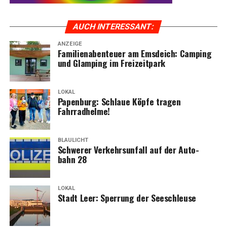
AUCH INTER­ES­SANT:
ANZEIGE
Fami­li­en­aben­teu­er am Ems­deich: Cam­ping
und Glam­ping im Freizeitpark
LOKAL
Papen­burg: Schlaue Köp­fe tra­gen
Fahrradhelme!
BLAULICHT
Schwe­rer Ver­kehrs­un­fall auf der Auto­
bahn 28
LOKAL
Stadt Leer: Sper­rung der Seeschleuse