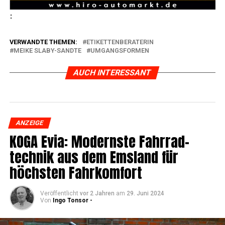
:
VERWANDTE THEMEN:
ETIKETTENBERATERIN
MEIKE SLABY-SANDTE
UMGANGSFORMEN
AUCH INTERESSANT
ANZEIGE
KOGA Evia: Moderns­te Fahr­rad­
tech­nik aus dem Ems­land für
höchs­ten Fahrkomfort
Veröffentlicht
vor 2 Jahren
am
29. Juni 2024
Von
Ingo Tonsor -