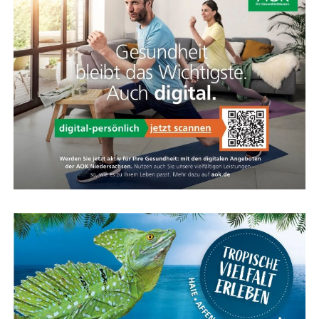
Feder­ein­heit spricht nur bei Bedarf an und bie­tet
zusätz­li­chen Kom­fort für Hand­ge­len­ke und Schul­tern,
ohne das direk­te Fahr­ge­fühl zu verlieren.
Kar­te für das Ems­land Papenburg
Fazit: Das KOGA Evia — Per­fek­te
Wahl für Radfahrkomfort