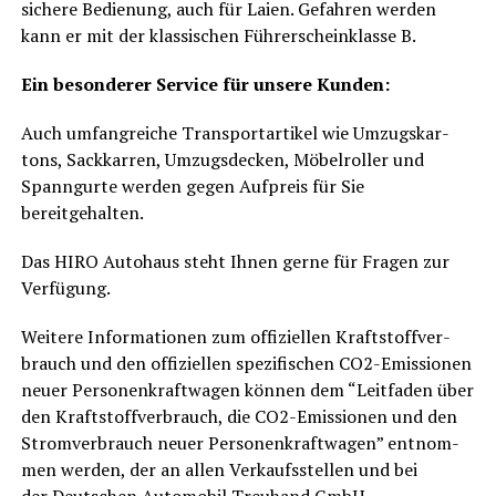
siche­re Bedie­nung, auch für Lai­en. Gefah­ren wer­den
kann er mit der klas­si­schen Füh­rer­schein­klas­se B.
Ein beson­de­rer Ser­vice für unse­re Kunden:
Auch umfang­rei­che Trans­port­ar­ti­kel wie Umzugs­kar­
tons, Sack­kar­ren, Umzugs­de­cken, Möbel­rol­ler und
Spann­gur­te wer­den gegen Auf­preis für Sie
bereitgehalten.
Das HIRO Auto­haus steht Ihnen ger­ne für Fra­gen zur
Verfügung.
Wei­te­re Infor­ma­tio­nen zum offi­zi­el­len Kraft­stoff­ver­
brauch und den offi­zi­el­len spe­zi­fi­schen CO2-Emis­sio­nen
neu­er Per­so­nen­kraft­wa­gen kön­nen dem “Leit­fa­den über
den Kraft­stoff­ver­brauch, die CO2-Emis­sio­nen und den
Strom­ver­brauch neu­er Per­so­nen­kraft­wa­gen” ent­nom­
men wer­den, der an allen Ver­kaufs­stel­len und bei
der
Deut­schen Auto­mo­bil Treu­hand GmbH