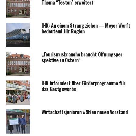
The­ma “Tes­ten” erweitert
IHK: An einem Strang zie­hen — Mey­er Werft
bedeu­tend für Region
„Tou­ris­mus­bran­che braucht Öff­nungs­per­
spek­ti­ve zu Ostern“
IHK infor­miert über För­der­pro­gram­me für
das Gastgewerbe
Wirt­schafts­ju­nio­ren wäh­len neu­en Vorstand