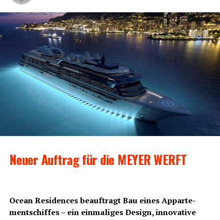
Zulas­sungs­ein­bu­ßen hin­neh­men, die sich bei Ssan­gyong
(-63,8 %), Sub­aru (-50,2 %), Jeep und Renault (jeweils
-43,3 %), Nis­san (-43,0 %), Hon­da (-42,0 %) sowie Sko­da
(-41,0 %) mit mehr als ‑40 Pro­zent zeig­ten.
Mit einem
Neu­zu­las­sungs­an­teil von 5,5 Pro­zent war Sko­da
erneut die anteils­stärks­te Import­mar­ke in der
Monatsbilanz.
Anzeige
Neu­er Auf­trag für die MEYER WERFT
Oce­an Resi­den­ces beauf­tragt Bau eines Appar­te­
ment­schif­fes – ein ein­ma­li­ges Design, inno­va­ti­ve