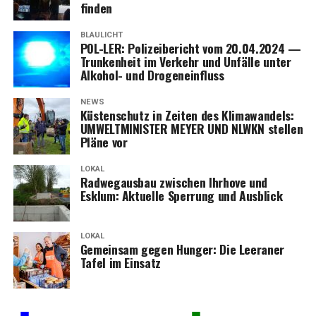
finden
BLAULICHT
POL-LER: Poli­zei­be­richt vom 20.04.2024 —
Trun­ken­heit im Ver­kehr und Unfäl­le unter
Alko­hol- und Drogeneinfluss
NEWS
Küs­ten­schutz in Zei­ten des Kli­ma­wan­dels:
UMWELTMINISTER MEYER UND NLWKN stel­len
Plä­ne vor
LOKAL
Rad­weg­aus­bau zwi­schen Ihr­ho­ve und
Esklum: Aktu­el­le Sper­rung und Ausblick
LOKAL
Gemein­sam gegen Hun­ger: Die Leera­ner
Tafel im Einsatz