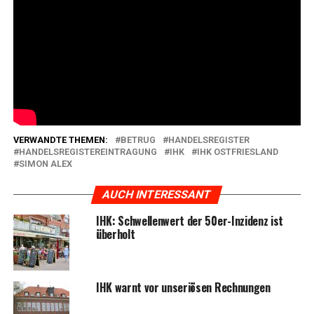
vor­he­ri­ge Prü­fung
zu bezah­len. „Der­ar­ti­ge Rech­nun­
gen soll­ten genau­es­tens unter die Lupe genom­men
wer­den und im Zwei­fel soll­ten sich die Unter­neh­men an
die IHK oder das zustän­di­ge Amts­ge­richt wen­den“,
so Alex.
Anzei­ge:
VERWANDTE THEMEN:
BETRUG
HANDELSREGISTER
HANDELSREGISTEREINTRAGUNG
IHK
IHK OSTFRIESLAND
SIMON ALEX
AUCH INTERESSANT
IHK: Schwel­len­wert der 50er-Inzi­denz ist
überholt
IHK warnt vor unse­riö­sen Rechnungen