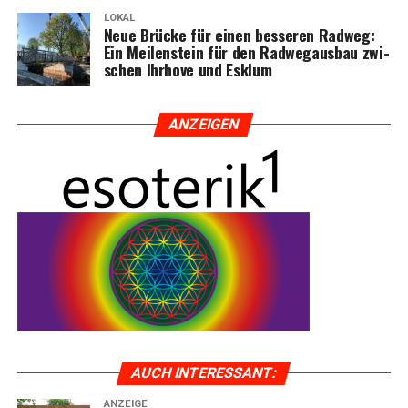
LOKAL
Neue Brü­cke für einen bes­se­ren Rad­weg:
Ein Mei­len­stein für den Rad­weg­aus­bau zwi­
schen Ihr­ho­ve und Esklum
ANZEI­GEN
AUCH INTER­ES­SANT:
ANZEIGE