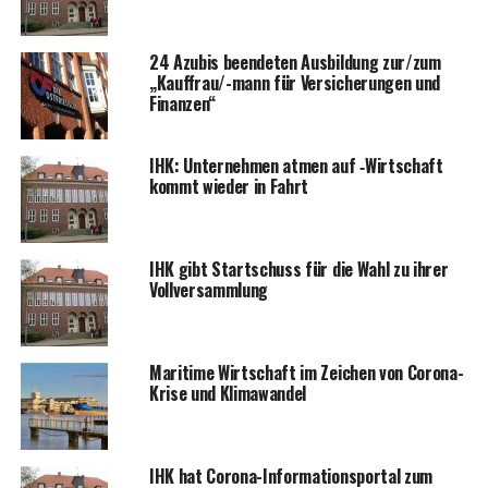
24 Azu­bis been­de­ten Aus­bil­dung zur/zum
„Kauf­frau/-mann für Ver­si­che­run­gen und
Finanzen“
IHK: Unter­neh­men atmen auf ‑Wirt­schaft
kommt wie­der in Fahrt
IHK gibt Start­schuss für die Wahl zu ihrer
Vollversammlung
Mari­ti­me Wirt­schaft im Zei­chen von Coro­na-
Kri­se und Klimawandel
IHK hat Coro­na-Infor­ma­ti­ons­por­tal zum