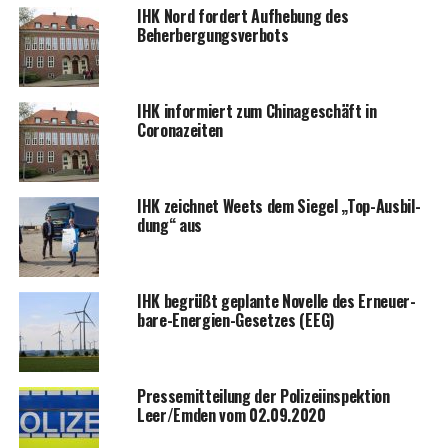
IHK Nord for­dert Auf­he­bung des
Beherbergungsverbots
IHK infor­miert zum Chi­na­ge­schäft in
Coronazeiten
IHK zeich­net Weets dem Sie­gel „Top-Aus­bil­
dung“ aus
IHK begrüßt geplan­te Novel­le des Erneu­er­
ba­re-Ener­gien-Geset­zes (EEG)
Pres­se­mit­tei­lung der Poli­zei­in­spek­ti­on
Leer/Emden vom 02.09.2020