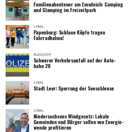
Fami­li­en­aben­teu­er am Ems­deich: Cam­ping
und Glam­ping im Freizeitpark
LOKAL
Papen­burg: Schlaue Köp­fe tra­gen
Fahrradhelme!
BLAULICHT
Schwe­rer Ver­kehrs­un­fall auf der Auto­
bahn 28
LOKAL
Stadt Leer: Sper­rung der Seeschleuse
LOKAL
Nie­der­sach­sens Wind­ge­setz: Loka­le
Gemein­den und Bür­ger sol­len von Ener­gie­
wen­de profitieren