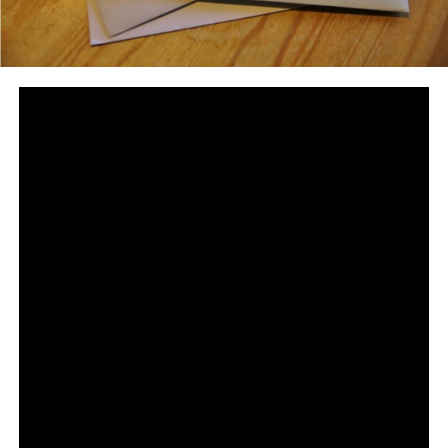
Bun­des­weit war­nen die
Indus­trie- und Han­dels­kam­mern
davor, unse­riö­se Zah­lungs­auf­for­de­run­gen
nachzukommen.
IHK warnt vor unse­riö­sen
Rechnungen
Die Indus­trie- und Han­dels­kam­mern war­nen vor unse­
riö­sen Zah­lungs­auf­for­de­run­gen für Ein­tra­gun­gen im
Han­dels­re­gis­ter. Aktu­ell ist ein Schrei­ben der Zen­tra­len
Zahl­stel­le Jus­tiz im Umlauf. In ihrer Auf­ma­chung
erweckt die Rech­nung einen amt­li­chen Ein­druck. Unter­
neh­men wer­den mit dem Schrei­ben auf­ge­for­dert, ihre
Ein­tra­gung im Han­dels­re­gis­ter zu bezah­len. Es wird
behaup­tet, dass die Zen­tra­le Zahl­stel­le Jus­tiz mit der