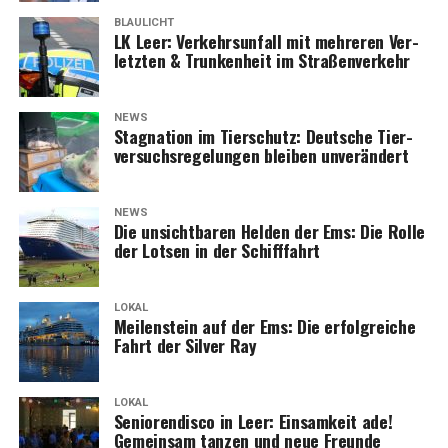
BLAULICHT
LK Leer: Ver­kehrs­un­fall mit meh­re­ren Ver­
letz­ten & Trun­ken­heit im Straßenverkehr
NEWS
Sta­gna­ti­on im Tier­schutz: Deut­sche Tier­
ver­suchs­re­ge­lun­gen blei­ben unverändert
NEWS
Die unsicht­ba­ren Hel­den der Ems: Die Rol­le
der Lot­sen in der Schifffahrt
LOKAL
Mei­len­stein auf der Ems: Die erfolg­rei­che
Fahrt der Sil­ver Ray
LOKAL
Senio­ren­dis­co in Leer: Ein­sam­keit ade!
Gemein­sam tan­zen und neue Freun­de