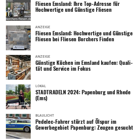
Flie­sen Ems­land: Ihre Top-Adres­se für
Hoch­wer­ti­ge und Güns­ti­ge Fliesen
ANZEIGE
Flie­sen Ems­land: Hoch­wer­ti­ge und Güns­ti­ge
Flie­sen bei Flie­sen Bor­chers Finden
ANZEIGE
Güns­ti­ge Küchen im Ems­land kau­fen: Qua­li­
tät und Ser­vice im Fokus
LOKAL
STADTRADELN 2024: Papen­burg und Rhe­de
(Ems)
BLAULICHT
Pedelec-Fah­rer stürzt auf Ölspur im
Gewer­be­ge­biet Papen­burg: Zeu­gen gesucht