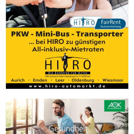
Die M/Y Njord wur­de bis­her sehr gut auf­ge­nom­men und
ver­zeich­net eine hohe Nach­fra­ge nach Reservierungen.
„Das ist ein wei­te­rer, sehr wich­ti­ger Schritt für die
Stand­ort­si­che­rung in Papen­burg. Mit dem neu­en Auf­
trag erwei­tern wir unser Port­fo­lio an Schiffs­ty­pen und
kön­nen ein­mal mehr bewei­sen, dass wir füh­rend beim
Bau beson­ders umwelt­freund­li­cher Schif­fe sind. Zudem
kön­nen wir mit dem Auf­trag auch die bis­her schwie­ri­
gen Per­spek­ti­ven vor allem für die Jah­re 2024/2025 ver­
bes­sern. Die­ser Auf­trag ist drin­gend nötig, damit der
Aus­las­tungs­rück­gang in die­sen Jah­ren nicht sogar noch
grö­ßer als 40% sein wird. Für das Zukunfts­pro­gramm
des Unter­neh­mens sind vie­le unter­schied­li­che Maß­nah­
men und neue Auf­trä­ge abso­lut not­wen­dig“, so Tho­mas
Wei­gend, Geschäfts­füh­rer der MEYER WERFT.
Foto: Com­pu­ter­ani­ma­tio­nen der M/Y Njord