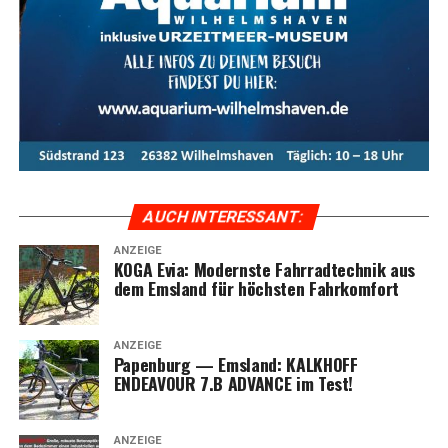
AUCH INTER­ES­SANT:
ANZEIGE
KOGA Evia: Moderns­te Fahr­rad­tech­nik aus
dem Ems­land für höchs­ten Fahrkomfort
ANZEIGE
Papen­burg — Ems­land: KALKHOFF
ENDEAVOUR 7.B ADVANCE im Test!
ANZEIGE