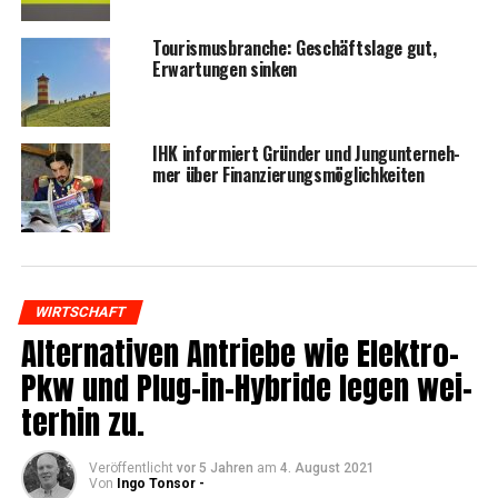
Tou­ris­mus­bran­che: Geschäfts­la­ge gut,
Erwar­tun­gen sinken
IHK infor­miert Grün­der und Jung­un­ter­neh­
mer über Finanzierungsmöglichkeiten
WIRTSCHAFT
Alter­na­ti­ven Antrie­be wie Elek­tro-
Pkw und Plug-in-Hybri­de legen wei­
ter­hin zu.
Veröffentlicht
vor 5 Jahren
am
4. August 2021
Von
Ingo Tonsor -