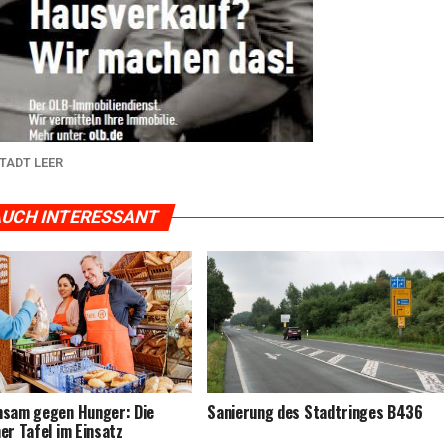
TADT LEER
UCH INTERESSANT
­sam gegen Hun­ger: Die
Sanie­rung des Stadt­rin­ges B436
ner Tafel im Einsatz