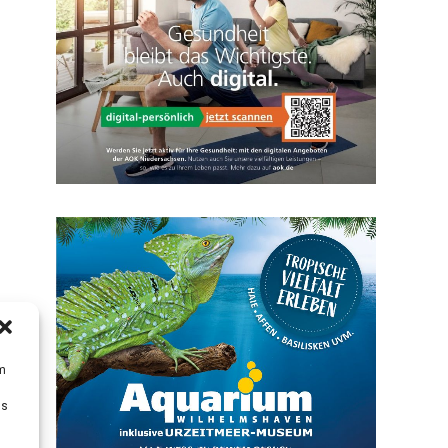
um
Ds