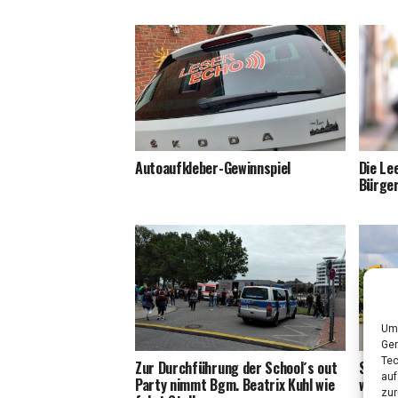
Auto­auf­kle­ber-Gewinn­spiel
Die Lee
Bürger
Um 
Ger
Tec
Zur Durch­füh­rung der School´s out
Stadt 
auf
Par­ty nimmt Bgm. Bea­trix Kuhl wie
wird u
zur