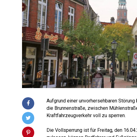
Auf­grund einer unvor­her­seh­ba­ren Stö­rung b
die Brun­nen­stra­ße, zwi­schen Müh­len­stra­
Kraft­fahr­zeug­ver­kehr voll zu sperren.
Die Voll­sper­rung ist für Frei­tag, den 16.