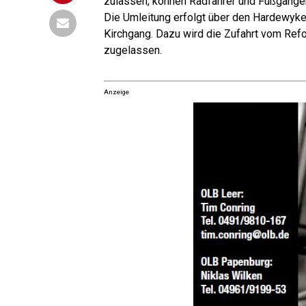
zulas­sen, kön­nen Rad­fah­rer und Fuß­gän­g
Die Umlei­tung erfolgt über den Har­de­wy­
Kirch­gang. Dazu wird die Zufahrt vom Refo
zuge­las­sen.
Anzeige