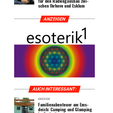
für den Rad­weg­aus­bau zwi­
schen Ihr­ho­ve und Esklum
ANZEI­GEN
AUCH INTER­ES­SANT:
ANZEIGE
Fami­li­en­aben­teu­er am Ems­
deich: Cam­ping und Glam­ping