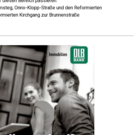
er die­sen Bereich passieren.
ke­n­steg, Onno-Klopp-Stra­ße und den Reformierten
r­mier­ten Kirch­gang zur Brunnenstraße