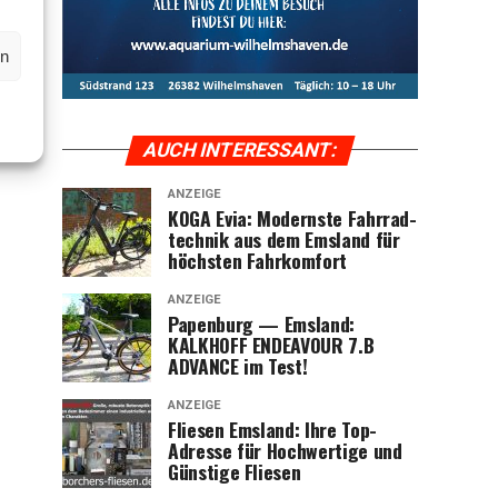
en
AUCH INTER­ES­SANT:
ANZEIGE
KOGA Evia: Moderns­te Fahr­rad­
tech­nik aus dem Ems­land für
höchs­ten Fahrkomfort
ANZEIGE
Papen­burg — Ems­land:
KALKHOFF ENDEAVOUR 7.B
ADVANCE im Test!
ANZEIGE
Flie­sen Ems­land: Ihre Top-
Adres­se für Hoch­wer­ti­ge und
Güns­ti­ge Fliesen