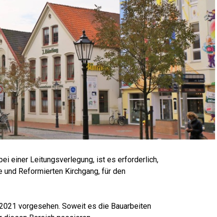
ei einer Lei­tungs­ver­le­gung, ist es erforderlich,
ße und Refor­mier­ten Kirch­gang, für den
04.2021 vor­ge­se­hen. Soweit es die Bauarbeiten