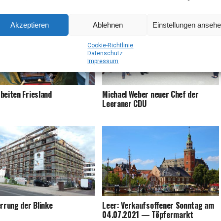
Olaf Lies
Akzeptieren
Ablehnen
Einstellungen anseh
Coo­kie-Richt­li­nie
Daten­schutz
Impres­sum
­bei­ten Friesland
Micha­el Weber neu­er Chef der
Leera­ner CDU
er­rung der Blinke
Leer: Ver­kaufs­of­fe­ner Sonn­tag am
04.07.2021 — Töpfermarkt