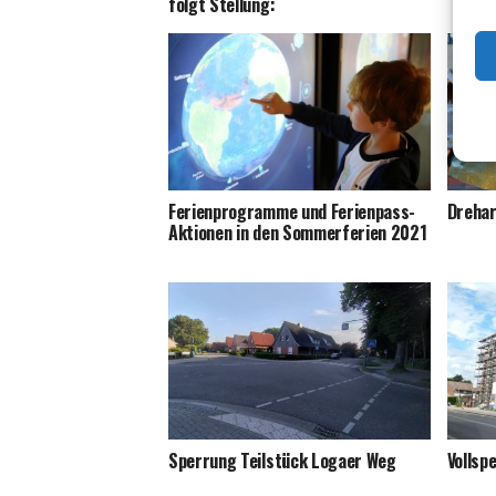
folgt Stellung:
Feri­en­pro­gram­me und Feri­en­pass-
Dreh­ar
Aktio­nen in den Som­mer­fe­ri­en 2021
Sper­rung Teil­stück Logaer Weg
Voll­sp