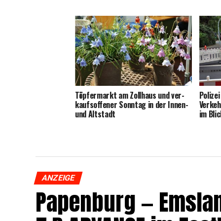
Töp­fer­markt am Zoll­haus und ver­
Poli­z
kaufs­of­fe­ner Sonn­tag in der Innen-
Ver­ke
und Altstadt
im Blic
ANZEIGE
Papen­burg — Ems­la