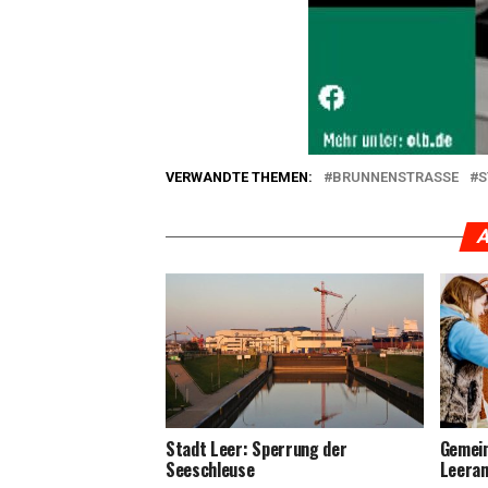
VERWANDTE THEMEN:
BRUNNENSTRASSE
S
A
Stadt Leer: Sper­rung der
Gemein
Seeschleuse
Leera­