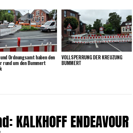
ei und Ord­nungs­amt haben den
VOLLSPERRUNG DER KREUZUNG
hr rund um den Bum­mert
BUMMERT
k
nd: KALKHOFF ENDEAVOUR