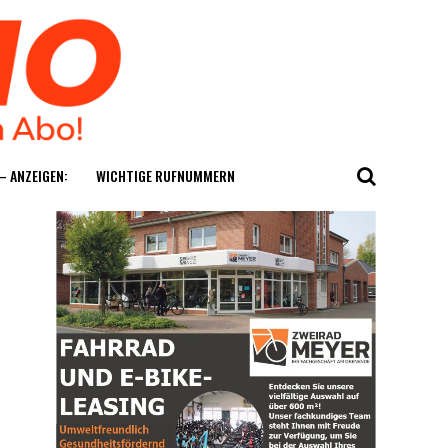
— ANZEIGEN:
WICH­TI­GE RUFNUMMERN