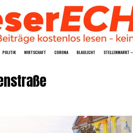
POLI­TIK
WIRT­SCHAFT
CORO­NA
BLAU­LICHT
STEL­LEN­MARKT 
nenstraße