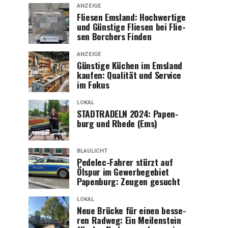
ANZEIGE
Flie­sen Ems­land: Hoch­wer­ti­ge
und Güns­ti­ge Flie­sen bei Flie­
sen Bor­chers Finden
ANZEIGE
Güns­ti­ge Küchen im Ems­land
kau­fen: Qua­li­tät und Ser­vice
im Fokus
LOKAL
STADTRADELN 2024: Papen­
burg und Rhe­de (Ems)
BLAULICHT
Pedelec-Fah­rer stürzt auf
Ölspur im Gewer­be­ge­biet
Papen­burg: Zeu­gen gesucht
LOKAL
Neue Brü­cke für einen bes­se­
ren Rad­weg: Ein Mei­len­stein