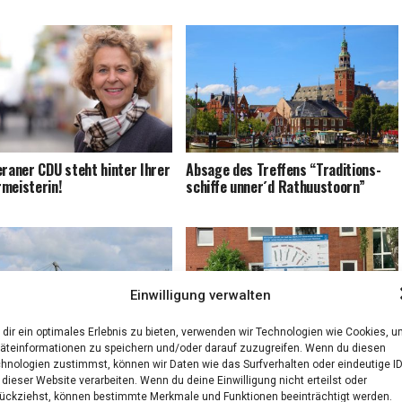
ra­ner CDU steht hin­ter Ihrer
Absa­ge des Tref­fens “Tra­di­ti­ons­
meisterin!
schif­fe unner´d Rathuustoorn”
Einwilligung verwalten
dir ein optimales Erlebnis zu bieten, verwenden wir Technologien wie Cookies, 
äteinformationen zu speichern und/oder darauf zuzugreifen. Wenn du diesen
hnologien zustimmst, können wir Daten wie das Surfverhalten oder eindeutige I
Leer: „School’s out“-Party
Besuch des Minis­ters für Umwelt,
 dieser Website verarbeiten. Wenn du deine Einwilligung nicht erteilst oder
ntersagt.
Ener­gie, Bau­en und Kli­ma­schutz
ückziehst, können bestimmte Merkmale und Funktionen beeinträchtigt werden.