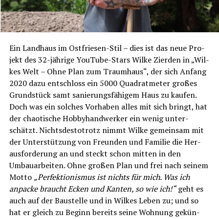
Ein Land­haus im Ost­frie­sen-Stil – dies ist das neue Pro­
jekt des 32-jäh­ri­ge You­Tube-Stars Wil­ke Zier­den in „Wil­
kes Welt – Ohne Plan zum Traum­haus“, der sich Anfang
2020 dazu ent­schloss ein 5000 Qua­drat­me­ter gro­ßes
Grund­stück samt sanie­rungs­fä­hi­gem Haus zu kau­fen.
Doch was ein sol­ches Vor­ha­ben alles mit sich bringt, hat
der chao­ti­sche Hob­by­hand­wer­ker ein wenig unter­
schätzt. Nichts­des­to­trotz nimmt Wil­ke gemein­sam mit
der Unter­stüt­zung von Freun­den und Fami­lie die Her­
aus­for­de­rung an und steckt schon mit­ten in den
Umbau­ar­bei­ten. Ohne gro­ßen Plan und frei nach sei­nem
Mot­to
„Per­fek­tio­nis­mus ist nichts für mich. Was ich
anpa­cke braucht Ecken und Kan­ten, so wie ich!“
geht es
auch auf der Bau­stel­le und in Wil­kes Leben zu; und so
hat er gleich zu Beginn bereits sei­ne Woh­nung gekün­