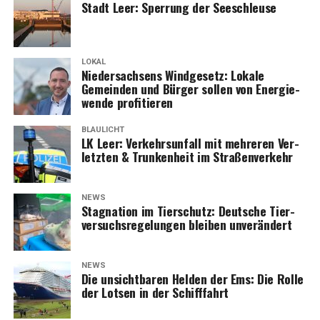
Stadt Leer: Sper­rung der Seeschleuse
LOKAL
Nie­der­sach­sens Wind­ge­setz: Loka­le
Gemein­den und Bür­ger sol­len von Ener­gie­
wen­de profitieren
BLAULICHT
LK Leer: Ver­kehrs­un­fall mit meh­re­ren Ver­
letz­ten & Trun­ken­heit im Straßenverkehr
NEWS
Sta­gna­ti­on im Tier­schutz: Deut­sche Tier­
ver­suchs­re­ge­lun­gen blei­ben unverändert
NEWS
Die unsicht­ba­ren Hel­den der Ems: Die Rol­le
der Lot­sen in der Schifffahrt