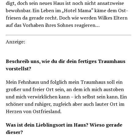
digt, doch sein neu­es Haus ist noch nicht ansatz­wei­se
bewohn­bar. Ein Leben im „Hotel Mama“ käme dem Ost­
frie­sen da gera­de recht. Doch wie wer­den Wil­kes Eltern
auf das Vor­ha­ben ihres Soh­nes reagieren…
Anzei­ge:
Beschreib uns, wie du dir dein fer­ti­ges Traum­haus
vorstellst?
Mein Fehn­haus und folg­lich mein Traum­haus soll ein
gro­ßer und frei­er Ort sein, an dem ich mich aus­to­ben
und mich ver­wirk­li­chen kann – ich selbst sein kann. Ein
schö­ner und ruhi­ger, zugleich aber auch lau­ter Ort im
Her­zen von Ostfriesland.
Was ist dein Lieb­lings­ort im Haus? Wie­so gera­de
dieser?