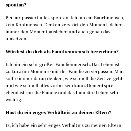
spontan?
Bei mir pas­siert alles spon­tan. Ich bin ein Bauch­mensch,
kein Kopf­mensch. Den­ken zer­stört den Moment, daher
immer den Moment aus­le­ben und auch genau das
umsetzen.
Wür­dest du dich als Fami­li­en­mensch bezeichnen?
Ich bin ein sehr gro­ßer Fami­li­en­mensch. Das Leben ist
zu kurz um Momen­te mit der Fami­lie zu ver­pas­sen. Man
soll­te immer dar­an den­ken, wie schnell die Zeit ver­geht
und wie schnell alles vor­bei sein kann. Dem­entspre­
chend ist mir die Fami­lie und das fami­liä­re Leben sehr
wichtig.
Hast du ein enges Ver­hält­nis zu dei­nen Eltern?
Ja, ich habe ein sehr enges Ver­hält­nis zu mei­nen Eltern.