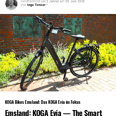
Veröffentlicht
vor 2 Jahren
am
29. Juni 2024
Von
Ingo Tonsor -
KOGA Bikes Ems­land: Das KOGA Evia im Fokus
Ems­land: KOGA Evia — The Smart