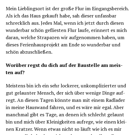
Mein Lieb­lings­ort ist der gro­ße Flur im Ein­gangs­be­reich.
Als ich das Haus gekauft habe, sah die­ser unfass­bar
schreck­lich aus. Jedes Mal, wenn ich jetzt durch die­sen
wun­der­bar schön geflies­ten Flur lau­fe, erin­nert es mich
dar­an, wel­che Stra­pa­zen wir auf­ge­nom­men haben, um
die­ses Feri­en­haus­pro­jekt am Ende so wun­der­bar und
schön abzuschließen.
Wor­über regst du dich auf der Bau­stel­le am meis­
ten auf?
Meis­tens bin ich ein sehr locke­rer, unkom­pli­zier­ter und
gut gelaun­ter Mensch, der sich über weni­ge Din­ge auf­
regt. An die­sen Tagen könn­te man mit einem Rad­la­der
in mei­ne Haus­wand fah­ren, und es wäre mir egal. Aber
manch­mal gibt es Tage, an denen ich schlecht gelaunt
bin und mich über Klei­nig­kei­ten auf­re­ge, wie einen klei­
nen Krat­zer. Wenn etwas nicht so läuft wie ich es mir