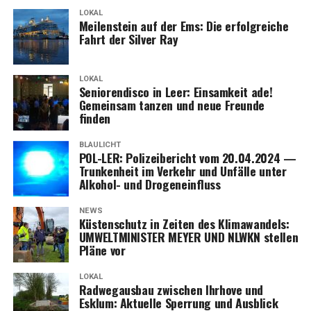
LOKAL
Mei­len­stein auf der Ems: Die erfolg­rei­che
Fahrt der Sil­ver Ray
LOKAL
Senio­ren­dis­co in Leer: Ein­sam­keit ade!
Gemein­sam tan­zen und neue Freun­de
finden
BLAULICHT
POL-LER: Poli­zei­be­richt vom 20.04.2024 —
Trun­ken­heit im Ver­kehr und Unfäl­le unter
Alko­hol- und Drogeneinfluss
NEWS
Küs­ten­schutz in Zei­ten des Kli­ma­wan­dels:
UMWELTMINISTER MEYER UND NLWKN stel­len
Plä­ne vor
LOKAL
Rad­weg­aus­bau zwi­schen Ihr­ho­ve und
Esklum: Aktu­el­le Sper­rung und Ausblick