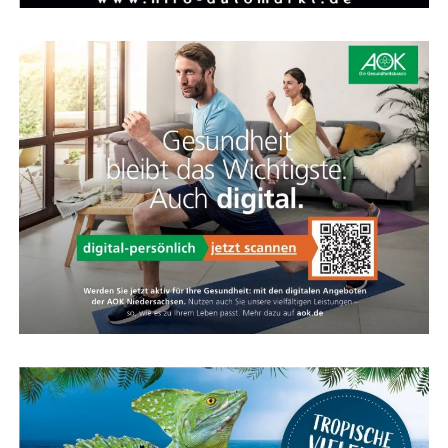
Die Feder­ga­bel des Evia sieht sport­lich aus, ist kom­for­ta­
bel und viel leich­ter als eine Stan­dard-Feder­ga­bel. Die­se
Feder­ein­heit spricht nur bei Bedarf an und bie­tet
zusätz­li­chen Kom­fort für Hand­ge­len­ke und Schul­tern,
ohne das direk­te Fahr­ge­fühl zu verlieren.
Kar­te für das Ems­land Papenburg