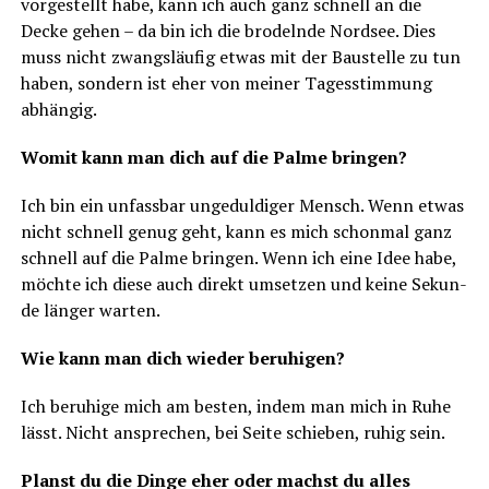
vor­ge­stellt habe, kann ich auch ganz schnell an die
Decke gehen – da bin ich die bro­deln­de Nord­see. Dies
muss nicht zwangs­läu­fig etwas mit der Bau­stel­le zu tun
haben, son­dern ist eher von mei­ner Tages­stim­mung
abhängig.
Womit kann man dich auf die Pal­me bringen?
Ich bin ein unfass­bar unge­dul­di­ger Mensch. Wenn etwas
nicht schnell genug geht, kann es mich schon­mal ganz
schnell auf die Pal­me brin­gen. Wenn ich eine Idee habe,
möch­te ich die­se auch direkt umset­zen und kei­ne Sekun­
de län­ger warten.
Wie kann man dich wie­der beruhigen?
Ich beru­hi­ge mich am bes­ten, indem man mich in Ruhe
lässt. Nicht anspre­chen, bei Sei­te schie­ben, ruhig sein.
Planst du die Din­ge eher oder machst du alles