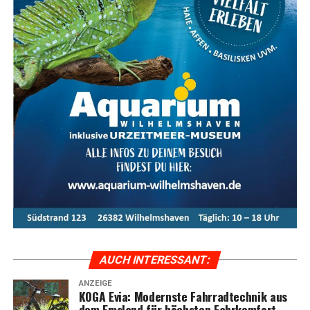
Fazit: Das KOGA Evia — Per­fek­te
Wahl für Radfahrkomfort
Das KOGA Evia ist die per­fek­te Wahl für alle, die uner­
reich­ten Rad­fahr­kom­fort mit stil­vol­lem Design und
moderns­ter Tech­no­lo­gie ver­bin­den möch­ten. Ent­de­cken
Sie das ulti­ma­ti­ve Fahr­erleb­nis mit dem KOGA Evia und
genie­ßen Sie jede Fahrt in vol­len Zügen.
Meta-Text:
Das KOGA Evia bie­tet ulti­ma­ti­ven Fahr­rad­
kom­fort, kom­bi­niert mit inno­va­ti­ver Tech­no­lo­gie und
stil­vol­lem Design. Ent­de­cken Sie die Vor­tei­le und Model­
le der Evia-Serie im Ems­land und erle­ben Sie moder­nen
Radfahrkomfort.
AUCH INTER­ES­SANT:
ANZEIGE
KOGA Evia: Moderns­te Fahr­rad­tech­nik aus
dem Ems­land für höchs­ten Fahrkomfort