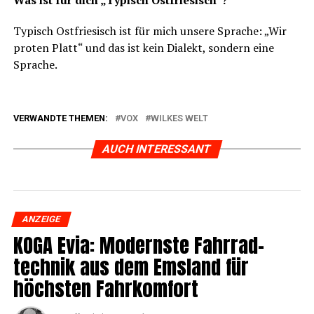
Typisch Ost­frie­sisch ist für mich unse­re Spra­che: „Wir
pro­ten Platt“ und das ist kein Dia­lekt, son­dern eine
Sprache.
VERWANDTE THEMEN:
VOX
WILKES WELT
AUCH INTERESSANT
ANZEIGE
KOGA Evia: Moderns­te Fahr­rad­
tech­nik aus dem Ems­land für
höchs­ten Fahrkomfort