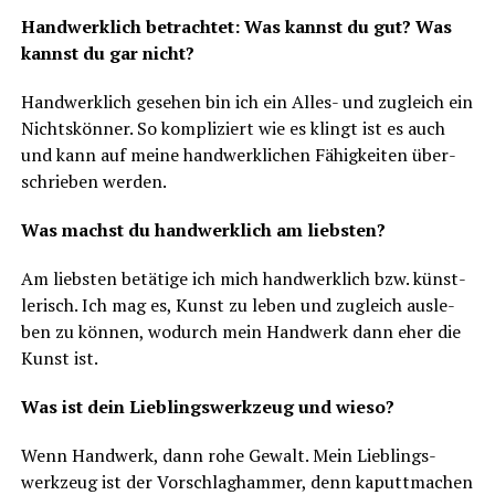
Hand­werk­lich betrach­tet: Was kannst du gut? Was
kannst du gar nicht?
Hand­werk­lich gese­hen bin ich ein Alles- und zugleich ein
Nichts­kön­ner. So kom­pli­ziert wie es klingt ist es auch
und kann auf mei­ne hand­werk­li­chen Fähig­kei­ten über­
schrie­ben werden.
Was machst du hand­werk­lich am liebsten?
Am liebs­ten betä­ti­ge ich mich hand­werk­lich bzw. künst­
le­risch. Ich mag es, Kunst zu leben und zugleich aus­le­
ben zu kön­nen, wodurch mein Hand­werk dann eher die
Kunst ist.
Was ist dein Lieb­lings­werk­zeug und wieso?
Wenn Hand­werk, dann rohe Gewalt. Mein Lieb­lings­
werk­zeug ist der Vor­schlag­ham­mer, denn kaputt­ma­chen