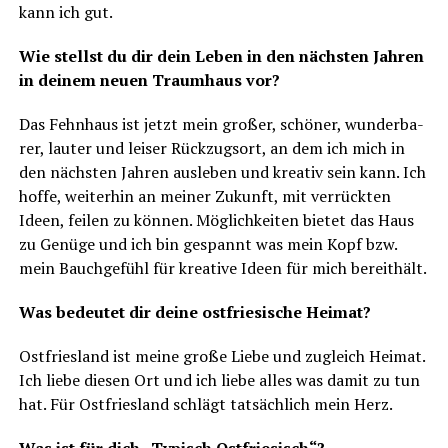
kann ich gut.
Wie stellst du dir dein Leben in den nächs­ten Jah­ren
in dei­nem neu­en Traum­haus vor?
Das Fehn­haus ist jetzt mein gro­ßer, schö­ner, wun­der­ba­
rer, lau­ter und lei­ser Rück­zugs­ort, an dem ich mich in
den nächs­ten Jah­ren aus­le­ben und krea­tiv sein kann. Ich
hof­fe, wei­ter­hin an mei­ner Zukunft, mit ver­rück­ten
Ideen, fei­len zu kön­nen. Mög­lich­kei­ten bie­tet das Haus
zu Genü­ge und ich bin gespannt was mein Kopf bzw.
mein Bauch­ge­fühl für krea­ti­ve Ideen für mich bereithält.
Was bedeu­tet dir dei­ne ost­frie­si­sche Heimat?
Ost­fries­land ist mei­ne gro­ße Lie­be und zugleich Hei­mat.
Ich lie­be die­sen Ort und ich lie­be alles was damit zu tun
hat. Für Ost­fries­land schlägt tat­säch­lich mein Herz.
Was ist für dich „Typisch Ostfriesisch“?