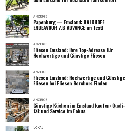
ANZEIGE
Papen­burg — Ems­land: KALKHOFF
ENDEAVOUR 7.B ADVANCE im Test!
ANZEIGE
Flie­sen Ems­land: Ihre Top-Adres­se für
Hoch­wer­ti­ge und Güns­ti­ge Fliesen
ANZEIGE
Flie­sen Ems­land: Hoch­wer­ti­ge und Güns­ti­ge
Flie­sen bei Flie­sen Bor­chers Finden
ANZEIGE
Güns­ti­ge Küchen im Ems­land kau­fen: Qua­li­
tät und Ser­vice im Fokus
LOKAL