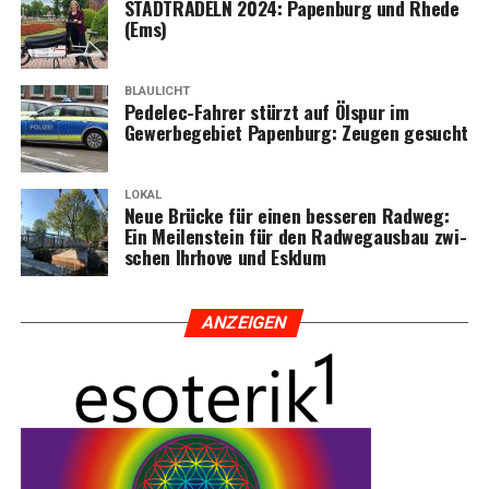
STADTRADELN 2024: Papen­burg und Rhe­de
(Ems)
BLAULICHT
Pedelec-Fah­rer stürzt auf Ölspur im
Gewer­be­ge­biet Papen­burg: Zeu­gen gesucht
LOKAL
Neue Brü­cke für einen bes­se­ren Rad­weg:
Ein Mei­len­stein für den Rad­weg­aus­bau zwi­
schen Ihr­ho­ve und Esklum
ANZEI­GEN