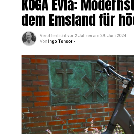
KOGA Evia: Moderns­t
dem Ems­land für hö
Veröffentlicht
vor 2 Jahren
am
29. Juni 2024
Von
Ingo Tonsor -