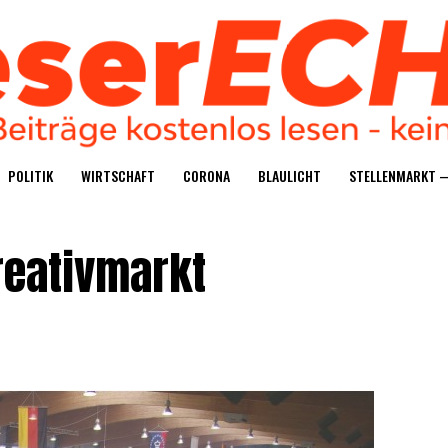
POLI­TIK
WIRT­SCHAFT
CORO­NA
BLAU­LICHT
STEL­LEN­MARKT 
reativmarkt