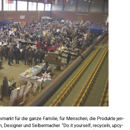
v­markt für die gan­ze Fami­lie, für Men­schen, die Pro­duk­te jen­
en, Desi­gner und Sel­ber­ma­cher. “Do it yours­elf, recy­celn, upcy­