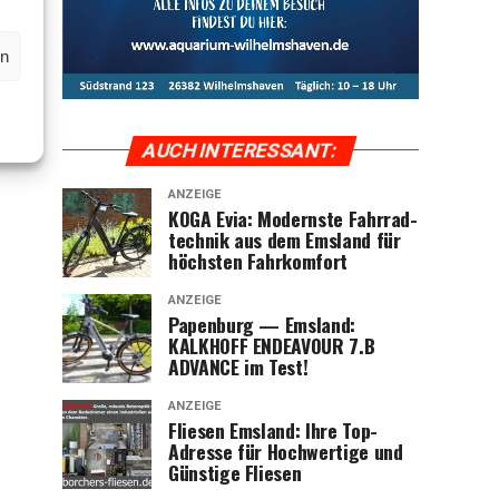
en
AUCH INTER­ES­SANT:
ANZEIGE
KOGA Evia: Moderns­te Fahr­rad­
tech­nik aus dem Ems­land für
höchs­ten Fahrkomfort
ANZEIGE
Papen­burg — Ems­land:
KALKHOFF ENDEAVOUR 7.B
ADVANCE im Test!
ANZEIGE
Flie­sen Ems­land: Ihre Top-
Adres­se für Hoch­wer­ti­ge und
Güns­ti­ge Fliesen