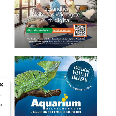
um
Ds