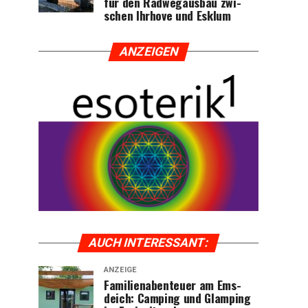
für den Rad­weg­aus­bau zwi­
schen Ihr­ho­ve und Esklum
ANZEI­GEN
AUCH INTER­ES­SANT:
ANZEIGE
Fami­li­en­aben­teu­er am Ems­
deich: Cam­ping und Glam­ping