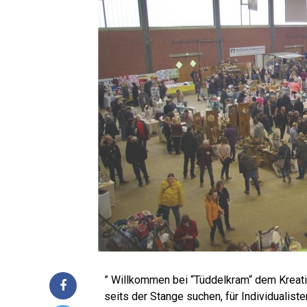
” Will­kom­men bei “Tüd­del­kram“ dem Krea­ti
seits der Stan­ge suchen, für Indi­vi­dua­lis­t