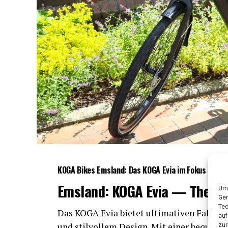
KOGA Bikes Ems­land: Das KOGA Evia im Fokus
Ems­land: KOGA Evia — The S
Um 
Ger
Tec
Das KOGA Evia bie­tet ulti­ma­ti­ven Fahr­rad­
auf
und stil­vol­lem Design. Mit einer beque­men S
zur