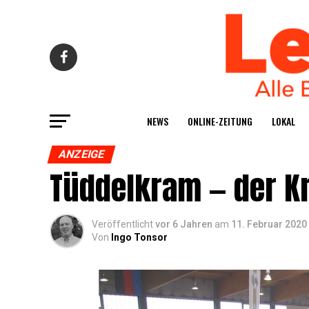
NEWS
ONLINE-ZEI­TUNG
LOKAL
ANZEIGE
Tüd­del­kram — der K
Veröffentlicht
vor 6 Jahren
am
11. Februar 2020
Von
Ingo Tonsor