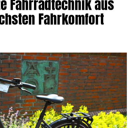
e Fahr­rad­tech­nik aus
chs­ten Fahrkomfort