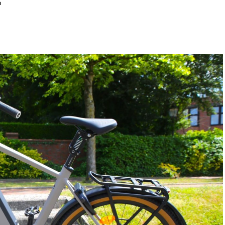
in sta­bi­les Fahrverhalten.
t vie­le sor­gen­freie und kom­for­ta­ble Kilo­me­ter.
nd mehr Fahrspaß.