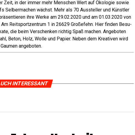
ner Zeit, in der immer mehr Men­schen Wert auf Öko­lo­gie sowie
ufs Sel­ber­ma­chen wächst. Mehr als 70 Aus­stel­ler und Künst­ler
ä­sen­tie­ren ihre Wer­ke am 29.02.2020 und am 01.03.2020 von
 Am Reit­sport­zen­trum 1 in 26629 Große­fehn. Hier fin­den Besu­
i­ka­te, die beim Ver­schen­ken rich­tig Spaß machen. Ange­bo­ten
Stahl, Beton, Holz, Wol­le und Papier. Neben dem Krea­ti­ven wird
n Gau­men angeboten.
UCH INTERESSANT