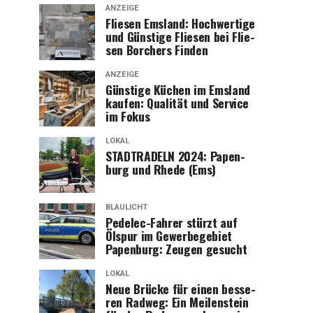
ANZEIGE
Flie­sen Ems­land: Hoch­wer­ti­ge
und Güns­ti­ge Flie­sen bei Flie­
sen Bor­chers Finden
ANZEIGE
Güns­ti­ge Küchen im Ems­land
kau­fen: Qua­li­tät und Ser­vice
im Fokus
LOKAL
STADTRADELN 2024: Papen­
burg und Rhe­de (Ems)
BLAULICHT
Pedelec-Fah­rer stürzt auf
Ölspur im Gewer­be­ge­biet
Papen­burg: Zeu­gen gesucht
LOKAL
Neue Brü­cke für einen bes­se­
ren Rad­weg: Ein Mei­len­stein