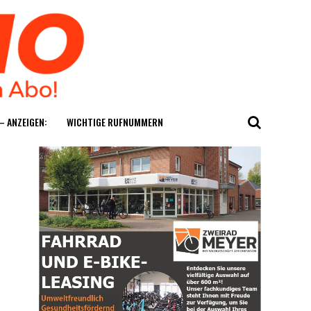
— ANZEIGEN:
WICH­TI­GE RUFNUMMERN