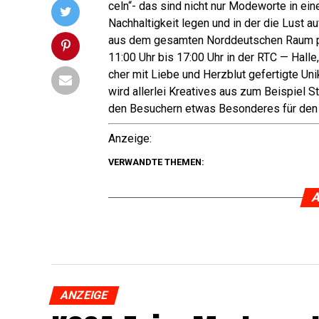
celn“- das sind nicht nur Mode­wor­te in ei
Nach­hal­tig­keit legen und in der die Lust a
aus dem gesam­ten Nord­deut­schen Raum pr
11:00 Uhr bis 17:00 Uhr in der RTC — Hal­le,
cher mit Lie­be und Herz­blut gefer­tig­te Un
wird aller­lei Krea­ti­ves aus zum Bei­spiel 
den Besu­chern etwas Beson­de­res für de
Anzei­ge:
VERWANDTE THEMEN:
A
ANZEIGE