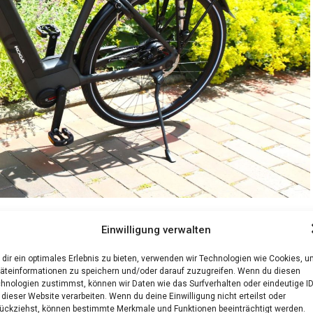
Einwilligung verwalten
mart System
dir ein optimales Erlebnis zu bieten, verwenden wir Technologien wie Cookies, 
äteinformationen zu speichern und/oder darauf zuzugreifen. Wenn du diesen
hnologien zustimmst, können wir Daten wie das Surfverhalten oder eindeutige I
kom­fort, kom­bi­niert mit inno­va­ti­ver Tech­no­lo­gie
 dieser Website verarbeiten. Wenn du deine Einwilligung nicht erteilst oder
itz­po­si­ti­on, brei­ten Rei­fen, Feder­ga­bel und Sat­
ückziehst, können bestimmte Merkmale und Funktionen beeinträchtigt werden.