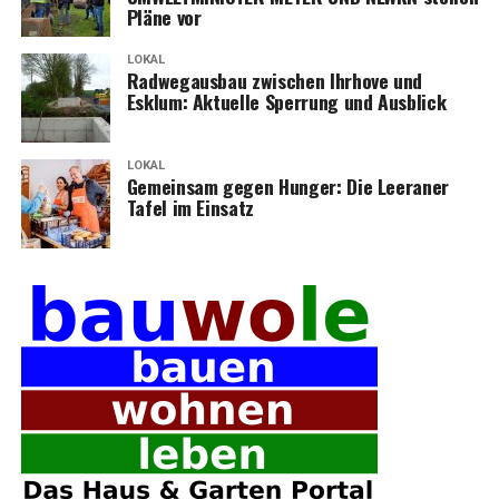
Plä­ne vor
LOKAL
Rad­weg­aus­bau zwi­schen Ihr­ho­ve und
Esklum: Aktu­el­le Sper­rung und Ausblick
LOKAL
Gemein­sam gegen Hun­ger: Die Leera­ner
Tafel im Einsatz