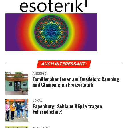
AUCH INTER­ES­SANT:
ANZEIGE
Fami­li­en­aben­teu­er am Ems­deich: Cam­ping
und Glam­ping im Freizeitpark
LOKAL
Papen­burg: Schlaue Köp­fe tra­gen
Fahrradhelme!
BLAULICHT