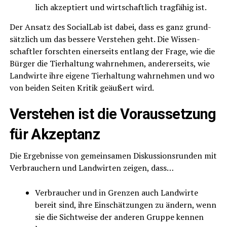
lich akzep­tiert und wirt­schaft­lich trag­fä­hig ist.
Der Ansatz des Soci­al­Lab ist dabei, dass es ganz grund­
sätz­lich um das bes­se­re Ver­ste­hen geht. Die Wis­sen­
schaft­ler forsch­ten einer­seits ent­lang der Fra­ge, wie die
Bür­ger die Tier­hal­tung wahr­neh­men, ande­rer­seits, wie
Land­wir­te ihre eige­ne Tier­hal­tung wahr­neh­men und wo
von bei­den Sei­ten Kri­tik geäu­ßert wird.
Ver­ste­hen ist die Vor­aus­set­zung
für Akzeptanz
Die Ergeb­nis­se von gemein­sa­men Dis­kus­si­ons­run­den mit
Ver­brau­chern und Land­wir­ten zei­gen, dass…
Ver­brau­cher und in Gren­zen auch Land­wir­te
bereit sind, ihre Ein­schät­zun­gen zu ändern, wenn
sie die Sicht­wei­se der ande­ren Grup­pe ken­nen