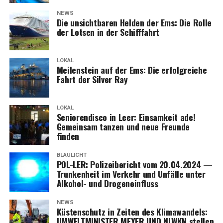
NEWS
Die unsicht­ba­ren Hel­den der Ems: Die Rol­le
der Lot­sen in der Schifffahrt
LOKAL
Mei­len­stein auf der Ems: Die erfolg­rei­che
Fahrt der Sil­ver Ray
LOKAL
Senio­ren­dis­co in Leer: Ein­sam­keit ade!
Gemein­sam tan­zen und neue Freun­de
finden
BLAULICHT
POL-LER: Poli­zei­be­richt vom 20.04.2024 —
Trun­ken­heit im Ver­kehr und Unfäl­le unter
Alko­hol- und Drogeneinfluss
NEWS
Küs­ten­schutz in Zei­ten des Kli­ma­wan­dels:
UMWELTMINISTER MEYER UND NLWKN stel­len