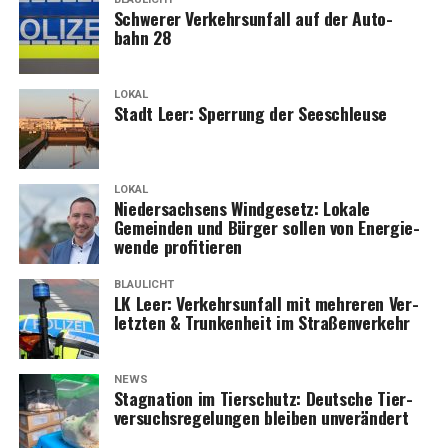
Schwe­rer Ver­kehrs­un­fall auf der Auto­
bahn 28
LOKAL
Stadt Leer: Sper­rung der Seeschleuse
LOKAL
Nie­der­sach­sens Wind­ge­setz: Loka­le
Gemein­den und Bür­ger sol­len von Ener­gie­
wen­de profitieren
BLAULICHT
LK Leer: Ver­kehrs­un­fall mit meh­re­ren Ver­
letz­ten & Trun­ken­heit im Straßenverkehr
NEWS
Sta­gna­ti­on im Tier­schutz: Deut­sche Tier­
ver­suchs­re­ge­lun­gen blei­ben unverändert