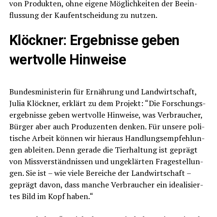
von Pro­duk­ten, ohne eige­ne Mög­lich­kei­ten der Beein­
flus­sung der Kauf­ent­schei­dung zu nutzen.
Klöck­ner: Ergeb­nis­se geben
wert­vol­le Hinweise
Bun­des­mi­nis­te­rin für Ernäh­rung und Land­wirt­schaft,
Julia Klöck­ner, erklärt zu dem Pro­jekt: “Die For­schungs­
er­geb­nis­se geben wert­vol­le Hin­wei­se, was Ver­brau­cher,
Bür­ger aber auch Pro­du­zen­ten den­ken. Für unse­re poli­
ti­sche Arbeit kön­nen wir hier­aus Hand­lungs­emp­feh­lun­
gen ablei­ten. Denn gera­de die Tier­hal­tung ist geprägt
von Miss­ver­ständ­nis­sen und unge­klär­ten Fra­ge­stel­lun­
gen. Sie ist – wie vie­le Berei­che der Land­wirt­schaft –
geprägt davon, dass man­che Ver­brau­cher ein idea­li­sier­
tes Bild im Kopf haben.“