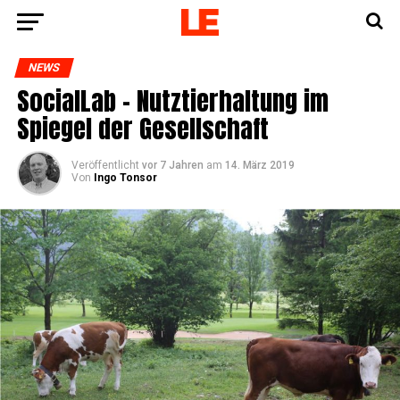
NEWS
Soci­al­Lab – Nutz­tier­hal­tung im
Spie­gel der Gesellschaft
Veröffentlicht
vor 7 Jahren
am
14. März 2019
Von
Ingo Tonsor