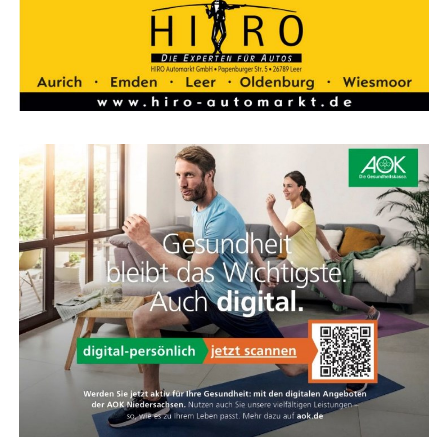
land. Hoch­wer­tig, güns­tig und immer nah bei Ihnen.
KOGA Feder­ga­bel
Kom­fort und Sport­lich­keit vereint
Die Feder­ga­bel des Evia sieht sport­lich aus, ist kom­for­ta­
bel und viel leich­ter als eine Stan­dard-Feder­ga­bel. Die­se
Feder­ein­heit spricht nur bei Bedarf an und bie­tet
zusätz­li­chen Kom­fort für Hand­ge­len­ke und Schul­tern,
ohne das direk­te Fahr­ge­fühl zu verlieren.