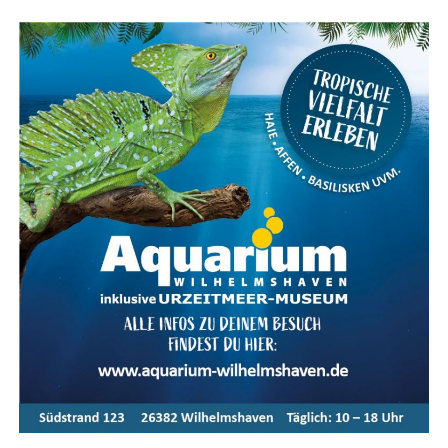
Kar­te für das Ems­land Papenburg
Fazit: Das KOGA Evia — Per­fek­te
Wahl für Radfahrkomfort
Das KOGA Evia ist die per­fek­te Wahl für alle, die uner­
reich­ten Rad­fahr­kom­fort mit stil­vol­lem Design und
moderns­ter Tech­no­lo­gie ver­bin­den möch­ten. Ent­de­cken
Sie das ulti­ma­ti­ve Fahr­erleb­nis mit dem KOGA Evia und
genie­ßen Sie jede Fahrt in vol­len Zügen.
Meta-Text:
Das KOGA Evia bie­tet ulti­ma­ti­ven Fahr­rad­
kom­fort, kom­bi­niert mit inno­va­ti­ver Tech­no­lo­gie und
stil­vol­lem Design. Ent­de­cken Sie die Vor­tei­le und Model­
le der Evia-Serie im Ems­land und erle­ben Sie moder­nen
Radfahrkomfort.