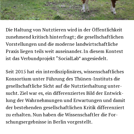
Die Hal­tung von Nutz­tie­ren wird in der Öffent­lich­keit
zuneh­mend kri­tisch hin­ter­fragt; die gesell­schaft­li­chen
Vor­stel­lun­gen und die moder­ne land­wirt­schaft­li­che
Pra­xis lie­gen teils weit aus­ein­an­der. In die­sem Kon­text
ist das Ver­bund­pro­jekt “Soci­al­Lab” angesiedelt.
Seit 2015 hat ein inter­dis­zi­pli­nä­res, wis­sen­schaft­li­ches
Kon­sor­ti­um unter Füh­rung des Thü­nen-Insti­tuts die
gesell­schaft­li­che Sicht auf die Nutz­tier­hal­tung unter­
sucht. Ziel war es, ein dif­fe­ren­zier­tes Bild der Ent­wick­
lung der Wahr­neh­mun­gen und Erwar­tun­gen und damit
der bestehen­den gesell­schaft­li­chen Kri­tik dif­fe­ren­ziert
zu erhal­ten. Nun haben die Wis­sen­schaft­ler die For­
schungs­er­geb­nis­se in Ber­lin vor­ge­stellt.