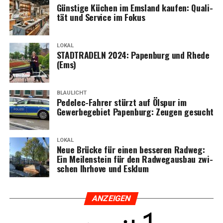
Güns­ti­ge Küchen im Ems­land kau­fen: Qua­li­
tät und Ser­vice im Fokus
LOKAL
STADTRADELN 2024: Papen­burg und Rhe­de
(Ems)
BLAULICHT
Pedelec-Fah­rer stürzt auf Ölspur im
Gewer­be­ge­biet Papen­burg: Zeu­gen gesucht
LOKAL
Neue Brü­cke für einen bes­se­ren Rad­weg:
Ein Mei­len­stein für den Rad­weg­aus­bau zwi­
schen Ihr­ho­ve und Esklum
ANZEI­GEN