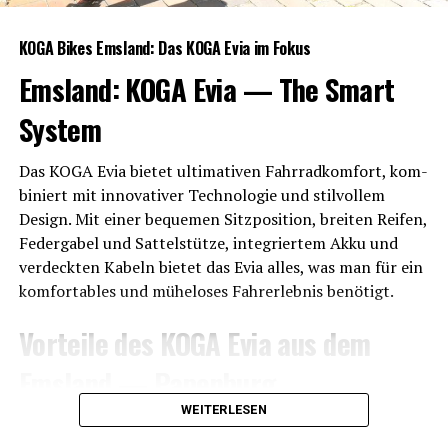
KOGA Bikes Ems­land: Das KOGA Evia im Fokus
Ems­land: KOGA Evia — The Smart
System
Das KOGA Evia bie­tet ulti­ma­ti­ven Fahr­rad­kom­fort, kom­
bi­niert mit inno­va­ti­ver Tech­no­lo­gie und stil­vol­lem
Design. Mit einer beque­men Sitz­po­si­ti­on, brei­ten Rei­fen,
Feder­ga­bel und Sat­tel­stüt­ze, inte­grier­tem Akku und
ver­deck­ten Kabeln bie­tet das Evia alles, was man für ein
kom­for­ta­bles und mühe­lo­ses Fahr­erleb­nis benötigt.
Vor­tei­le des KOGA Evia aus dem
Ems­land — Papenburg
WEITERLESEN
SP-Con­nect Halterung