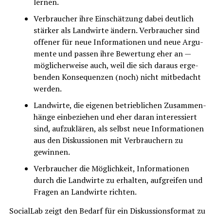
lernen.
Ver­brau­cher ihre Ein­schät­zung dabei deut­lich
stär­ker als Land­wir­te ändern. Ver­brau­cher sind
offe­ner für neue Infor­ma­tio­nen und neue Argu­
men­te und pas­sen ihre Bewer­tung eher an —
mög­li­cher­wei­se auch, weil die sich dar­aus erge­
ben­den Kon­se­quen­zen (noch) nicht mit­be­dacht
werden.
Land­wir­te, die eige­nen betrieb­li­chen Zusam­men­
hän­ge ein­be­zie­hen und eher dar­an inter­es­siert
sind, auf­zu­klä­ren, als selbst neue Infor­ma­tio­nen
aus den Dis­kus­sio­nen mit Ver­brau­chern zu
gewinnen.
Ver­brau­cher die Mög­lich­keit, Infor­ma­tio­nen
durch die Land­wir­te zu erhal­ten, auf­grei­fen und
Fra­gen an Land­wir­te richten.
Soci­al­Lab zeigt den Bedarf für ein Dis­kus­si­ons­for­mat zu