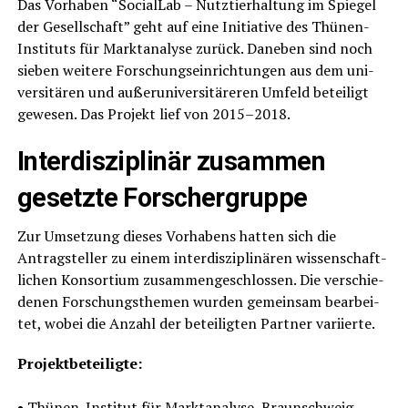
Das Vor­ha­ben “Soci­al­Lab – Nutz­tier­hal­tung im Spie­gel
der Gesell­schaft” geht auf eine Initia­ti­ve des Thü­nen-
Insti­tuts für Markt­ana­ly­se zurück. Dane­ben sind noch
sie­ben wei­te­re For­schungs­ein­rich­tun­gen aus dem uni­
ver­si­tä­ren und außer­uni­ver­si­tä­re­ren Umfeld betei­ligt
gewe­sen. Das Pro­jekt lief von 2015–2018.
Inter­dis­zi­pli­när zusam­men
gesetz­te Forschergruppe
Zur Umset­zung die­ses Vor­ha­bens hat­ten sich die
Antrag­stel­ler zu einem inter­dis­zi­pli­nä­ren wis­sen­schaft­
li­chen Kon­sor­ti­um zusam­men­ge­schlos­sen. Die ver­schie­
de­nen For­schungs­the­men wur­den gemein­sam bear­bei­
tet, wobei die Anzahl der betei­lig­ten Part­ner variierte.
Pro­jekt­be­tei­lig­te:
• Thü­nen-Insti­tut für Markt­ana­ly­se, Braun­schweig