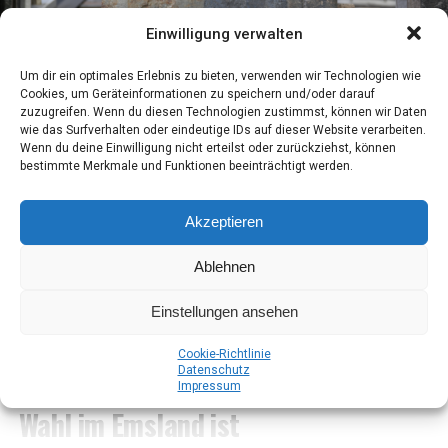
tet weni­ger War­tung und mehr Fahrspaß.
Einwilligung verwalten
Um dir ein optimales Erlebnis zu bieten, verwenden wir Technologien wie
Cookies, um Geräteinformationen zu speichern und/oder darauf
zuzugreifen. Wenn du diesen Technologien zustimmst, können wir Daten
wie das Surfverhalten oder eindeutige IDs auf dieser Website verarbeiten.
Wenn du deine Einwilligung nicht erteilst oder zurückziehst, können
bestimmte Merkmale und Funktionen beeinträchtigt werden.
Flie­sen Ems­land: Hoch­wer­ti­ge und güns­ti­ge Flie­sen bei Flie­sen
Borchers
Akzeptieren
Ent­de­cken Sie bei Flie­sen Bor­chers im Ems­land eine
Ablehnen
brei­te Aus­wahl an hoch­wer­ti­gen und güns­ti­gen Flie­sen.
Erfah­ren Sie, wor­auf Sie beim Kauf ach­ten soll­ten, um
KOGA Evia
Einstellungen ansehen
die bes­ten Flie­sen für Ihr Zuhau­se zu finden.
Opti­ma­ler Fahr­kom­fort mit KOGA
Coo­kie-Richt­li­nie
Daten­schutz
War­um Flie­sen Bor­chers die bes­te
Impres­sum
Evia aus dem Emsland
Wahl im Ems­land ist