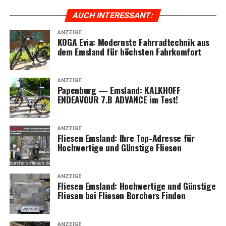
AUCH INTER­ES­SANT:
ANZEIGE
KOGA Evia: Moderns­te Fahr­rad­tech­nik aus
dem Ems­land für höchs­ten Fahrkomfort
ANZEIGE
Papen­burg — Ems­land: KALKHOFF
ENDEAVOUR 7.B ADVANCE im Test!
ANZEIGE
Flie­sen Ems­land: Ihre Top-Adres­se für
Hoch­wer­ti­ge und Güns­ti­ge Fliesen
ANZEIGE
Flie­sen Ems­land: Hoch­wer­ti­ge und Güns­ti­ge
Flie­sen bei Flie­sen Bor­chers Finden
ANZEIGE