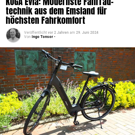
KOGA Evia: Moderns­te Fahr­rad­
tech­nik aus dem Ems­land für
höchs­ten Fahrkomfort
Veröffentlicht
vor 2 Jahren
am
29. Juni 2024
Von
Ingo Tonsor -