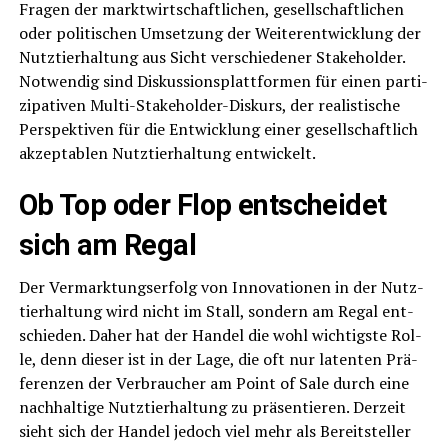
Fra­gen der markt­wirt­schaft­li­chen, gesell­schaft­li­chen
oder poli­ti­schen Umset­zung der Wei­ter­ent­wick­lung der
Nutz­tier­hal­tung aus Sicht ver­schie­de­ner Stake­hol­der.
Not­wen­dig sind Dis­kus­si­ons­platt­for­men für einen par­ti­
zi­pa­ti­ven Mul­ti-Stake­hol­der-Dis­kurs, der rea­lis­ti­sche
Per­spek­ti­ven für die Ent­wick­lung einer gesell­schaft­lich
akzep­ta­blen Nutz­tier­hal­tung entwickelt.
Ob Top oder Flop ent­schei­det
sich am Regal
Der Ver­mark­tungs­er­folg von Inno­va­tio­nen in der Nutz­
tier­hal­tung wird nicht im Stall, son­dern am Regal ent­
schie­den. Daher hat der Han­del die wohl wich­tigs­te Rol­
le, denn die­ser ist in der Lage, die oft nur laten­ten Prä­
fe­ren­zen der Ver­brau­cher am Point of Sale durch eine
nach­hal­ti­ge Nutz­tier­hal­tung zu prä­sen­tie­ren. Der­zeit
sieht sich der Han­del jedoch viel mehr als Bereit­stel­ler