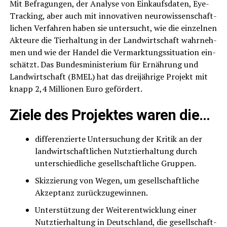
Mit Befra­gun­gen, der Ana­ly­se von Ein­kaufs­da­ten, Eye-
Track­ing, aber auch mit inno­va­ti­ven neu­ro­wis­sen­schaft­
li­chen Ver­fah­ren haben sie unter­sucht, wie die ein­zel­nen
Akteu­re die Tier­hal­tung in der Land­wirt­schaft wahr­neh­
men und wie der Han­del die Ver­mark­tungs­si­tua­ti­on ein­
schätzt. Das Bun­des­mi­nis­te­ri­um für Ernäh­rung und
Land­wirt­schaft (BMEL) hat das drei­jäh­ri­ge Pro­jekt mit
knapp 2,4 Mil­lio­nen Euro gefördert.
Zie­le des Pro­jek­tes waren die…
dif­fe­ren­zier­te Unter­su­chung der Kri­tik an der
land­wirt­schaft­li­chen Nutz­tier­hal­tung durch
unter­schied­li­che gesell­schaft­li­che Gruppen.
Skiz­zie­rung von Wegen, um gesell­schaft­li­che
Akzep­tanz zurückzugewinnen.
Unter­stüt­zung der Wei­ter­ent­wick­lung einer
Nutz­tier­hal­tung in Deutsch­land, die gesell­schaft­