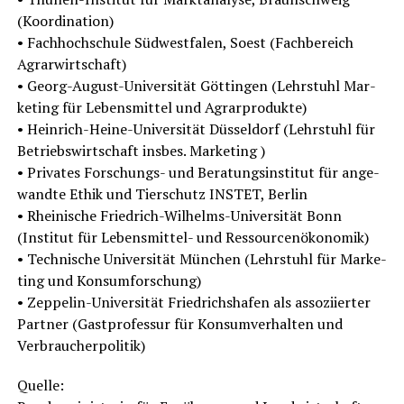
(Koor­di­na­ti­on)
• Fach­hoch­schu­le Süd­west­fa­len, Soest (Fach­be­reich
Agrar­wirt­schaft)
• Georg-August-Uni­ver­si­tät Göt­tin­gen (Lehr­stuhl Mar­
ke­ting für Lebens­mit­tel und Agrar­pro­duk­te)
• Hein­rich-Hei­ne-Uni­ver­si­tät Düs­sel­dorf (Lehr­stuhl für
Betriebs­wirt­schaft ins­bes. Mar­ke­ting )
• Pri­va­tes For­schungs- und Bera­tungs­in­sti­tut für ange­
wand­te Ethik und Tier­schutz INSTET, Ber­lin
• Rhei­ni­sche Fried­rich-Wil­helms-Uni­ver­si­tät Bonn
(Insti­tut für Lebens­mit­tel- und Res­sour­cen­öko­no­mik)
• Tech­ni­sche Uni­ver­si­tät Mün­chen (Lehr­stuhl für Mar­ke­
ting und Kon­sum­for­schung)
• Zep­pe­lin-Uni­ver­si­tät Fried­richs­ha­fen als asso­zi­ier­ter
Part­ner (Gast­pro­fes­sur für Kon­sum­ver­hal­ten und
Verbraucherpolitik)
Quel­le: