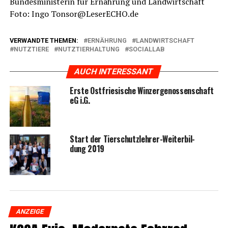
Bun­des­mi­nis­te­rin für Ernäh­rung und Land­wirt­schaft
Foto: Ingo Tonsor@LeserECHO.de
VERWANDTE THEMEN:
ERNÄHRUNG
LANDWIRTSCHAFT
NUTZTIERE
NUTZTIERHALTUNG
SOCIALLAB
AUCH INTERESSANT
Ers­te Ost­frie­si­sche Win­zer­ge­nos­sen­schaft
eG i.G.
Start der Tier­schutz­leh­rer-Wei­ter­bil­
dung 2019
ANZEIGE