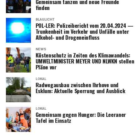
Gemein­sam tan­zen und neue Freun­de
finden
BLAULICHT
POL-LER: Poli­zei­be­richt vom 20.04.2024 —
Trun­ken­heit im Ver­kehr und Unfäl­le unter
Alko­hol- und Drogeneinfluss
NEWS
Küs­ten­schutz in Zei­ten des Kli­ma­wan­dels:
UMWELTMINISTER MEYER UND NLWKN stel­len
Plä­ne vor
LOKAL
Rad­weg­aus­bau zwi­schen Ihr­ho­ve und
Esklum: Aktu­el­le Sper­rung und Ausblick
LOKAL
Gemein­sam gegen Hun­ger: Die Leera­ner
Tafel im Einsatz