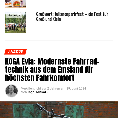
Gruß­wort: Julia­nen­park­fest – ein Fest für
Anzeige
Groß und Klein
ANZEIGE
KOGA Evia: Moderns­te Fahr­rad­
tech­nik aus dem Ems­land für
höchs­ten Fahrkomfort
Veröffentlicht
vor 2 Jahren
am
29. Juni 2024
Von
Ingo Tonsor -