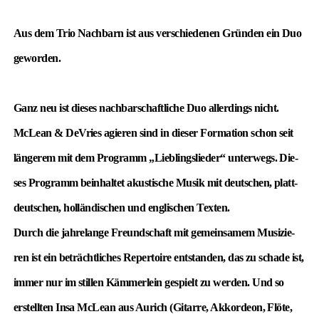
Aus dem Trio Nach­barn ist aus ver­schie­de­nen Grün­den ein Duo
gewor­den.
Ganz neu ist die­ses nach­bar­schaft­li­che Duo aller­dings nicht.
McLean & DeVries agie­ren sind in die­ser For­ma­ti­on schon seit
län­ge­rem mit dem Pro­gramm „Lieb­lings­lie­der“ unter­wegs. Die­
ses Pro­gramm beinhal­tet akus­ti­sche Musik mit deut­schen, platt­
deut­schen, hol­län­di­schen und eng­li­schen Tex­ten.
Durch die jah­re­lan­ge Freund­schaft mit gemein­sa­mem Musi­zie­
ren ist ein beträcht­li­ches Reper­toire ent­stan­den, das zu scha­de ist,
immer nur im stil­len Käm­mer­lein gespielt zu wer­den. Und so
erstell­ten Insa McLean aus Aurich (Gitar­re, Akkor­de­on, Flö­te,