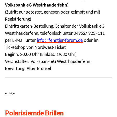
Volks­bank eG West­rhau­der­fehn
)
(Zutritt nur getes­tet, gene­sen oder geimpft und mit
Regis­trie­rung)
Ein­tritts­kar­ten-Bestel­lung: Schal­ter der Volks­bank eG
West­rhau­der­fehn, tele­fo­nisch unter 04952/ 925–111
per E‑Mail unter
info@fehntjer-forum.de
oder im
Ticket­shop von Nord­west-Ticket
Beginn: 20.00 Uhr (Ein­lass: 19.30 Uhr)
Ver­an­stal­ter: Volks­bank eG West­rhau­der­fehn
Bewir­tung: Alter Brunsel
Anzeige
Pola­ri­si­ern­de Brillen