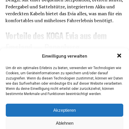
Feder­ga­bel und Sat­tel­stüt­ze, inte­grier­tem Akku und
ver­deck­ten Kabeln bie­tet das Evia alles, was man für ein
kom­for­ta­bles und mühe­lo­ses Fahr­erleb­nis benötigt.
Vor­tei­le des KOGA Evia aus dem
Ems­land — Papenburg
WEITERLESEN
Einwilligung verwalten
SP-Con­nect Halterung
Um dir ein optimales Erlebnis zu bieten, verwenden wir Technologien wie
Befes­ti­gen Sie Ihr Smart­phone ein­fach am Vor­bau. So
Cookies, um Geräteinformationen zu speichern und/oder darauf
haben Sie Ihre Navi­ga­ti­on immer im Blick.
zuzugreifen. Wenn du diesen Technologien zustimmst, können wir Daten
ANZEIGE
wie das Surfverhalten oder eindeutige IDs auf dieser Website verarbeiten.
Papen­burg — Ems­land: KALKHOFF
Wenn du deine Einwilligung nicht erteilst oder zurückziehst, können
Ergo­no­mi­scher Akkugriff
bestimmte Merkmale und Funktionen beeinträchtigt werden.
ENDEAVOUR 7.B ADVANCE im Test!
Die Akku­ab­de­ckung hat einen ergo­no­mi­schen Griff, der
Akzeptieren
das Ent­neh­men des Akkus erleich­tert. Dies macht das
Veröffentlicht
vor 2 Jahren
am
29. Juni 2024
Von
Ingo Tonsor -
Hand­ling des E‑Bikes beson­ders benutzerfreundlich.
Ablehnen