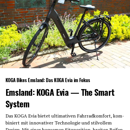
KOGA Bikes Ems­land: Das KOGA Evia im Fokus
Ems­land: KOGA Evia — The Smart
System
Das KOGA Evia bie­tet ulti­ma­ti­ven Fahr­rad­kom­fort, kom­
bi­niert mit inno­va­ti­ver Tech­no­lo­gie und stil­vol­lem
Design. Mit einer beque­men Sitz­po­si­ti­on, brei­ten Rei­fen,