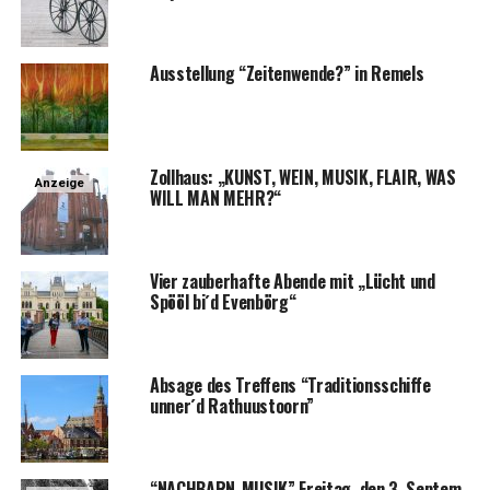
Aus­stel­lung “Zei­ten­wen­de?” in Remels
Zoll­haus: „KUNST, WEIN, MUSIK, FLAIR, WAS
Anzeige
WILL MAN MEHR?“
Vier zau­ber­haf­te Aben­de mit „Lücht und
Spö­öl bi´d Evenbörg“
Absa­ge des Tref­fens “Tra­di­ti­ons­schif­fe
unner´d Rathuustoorn”
“NACHBARN-MUSIK” Frei­tag, den 3. Sep­tem­