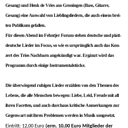
Gesang) und Henk de Vries aus Gro­nin­gen (Bass, Gitar­re,
Gesang) eine Aus­wahl von Lieb­lings­lie­dern, die auch einem brei­
ten Publi­kum gefal­len.
Für die­sen Abend im Fehnt­jer Forum ste­hen deut­sche und platt­
deut­sche Lie­der im Focus, so wie es ursprüng­lich auch das Kon­
zert des Tri­os Nach­barn ange­kün­digt war. Ergänzt wird das
Pro­gramm durch eini­ge Instru­men­tal­stü­cke.
Die über­wie­gend ruhi­gen Lie­der erzäh­len von den The­men des
Lebens, die alle Men­schen bewe­gen: Lie­be, Leid, Freu­de mit all
ihren Facet­ten, und auch durch­aus kri­ti­sche Anmer­kun­gen zur
Gegen­wart mit ihren Pro­ble­men wer­den in Musik umgesetzt.
Ein­tritt: 12,00 Euro
(erm. 10,00 Euro Mit­glie­der der