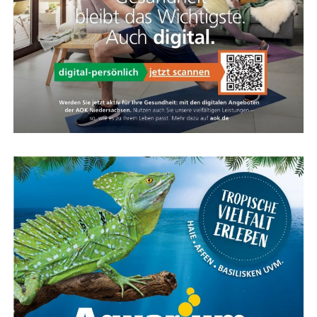
ohne das direk­te Fahr­ge­fühl zu verlieren.
ta­bles E‑Bike suchen, das auch bei hoher Zula­dung kei­ne
Kom­pro­mis­se eingeht.
KALKHOFF Fach­händ­ler in Ihrer Nähe
Papen­burg Emsland
Fach­händ­ler Kalk­hoff — Ems­land, Rhei­der­land, Rhau­der­
fehn, Westoverledingen
Kar­te für das Ems­land Papenburg
Fazit: Das KOGA Evia — Per­fek­te
Wahl für Radfahrkomfort
Das KOGA Evia ist die per­fek­te Wahl für alle, die uner­