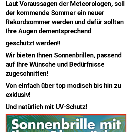
Laut Vor­aus­sa­gen der Meteo­ro­lo­gen, soll
der kom­men­de Som­mer ein neu­er
Rekord­som­mer wer­den und dafür soll­ten
Ihre Augen dementsprechend
geschützt wer­den!!
Wir bie­ten Ihnen Son­nen­bril­len, pas­send
auf Ihre Wün­sche und Bedürf­nis­se
zugeschnitten!
Von ein­fach über top modisch bis hin zu
exklusiv!
Und natür­lich mit UV-Schutz!