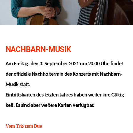
NACHBARN-MUSIK
Am Frei­tag, den 3. Sep­tem­ber 2021 um 20.00 Uhr fin­det
der offi­zi­el­le Nach­hol­ter­min des Kon­zerts mit Nach­barn-
Musik statt.
Ein­tritts­kar­ten des letz­ten Jah­res haben wei­ter ihre Gül­tig­
keit. Es sind aber wei­te­re Kar­ten ver­füg­bar.
Vom Trio zum Duo