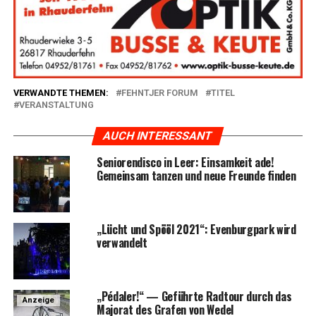
VERWANDTE THEMEN:
FEHNTJER FORUM
TITEL
VERANSTALTUNG
AUCH INTERESSANT
Senio­ren­dis­co in Leer: Ein­sam­keit ade!
Gemein­sam tan­zen und neue Freun­de finden
„Lücht und Spö­öl 2021“: Even­burg­park wird
verwandelt
„Péda­ler!“ — Geführ­te Rad­tour durch das
Anzeige
Majo­rat des Gra­fen von Wedel