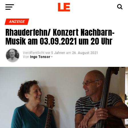
ANZEIGE
Rhauderfehn/ Kon­zert Nach­barn-
Musik am 03.09.2021 um 20 Uhr
Veröffentlicht
vor 5 Jahren
am
26. August 2021
Von
Ingo Tonsor -