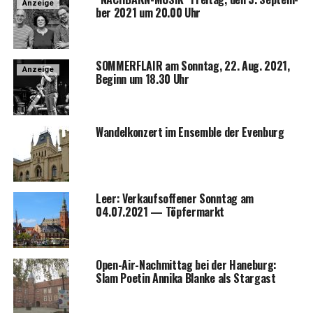
Anzeige
ber 2021 um 20.00 Uhr
SOMMERFLAIR am Sonn­tag, 22. Aug. 2021,
Anzeige
Beginn um 18.30 Uhr
Wan­del­kon­zert im Ensem­ble der Evenburg
Leer: Ver­kaufs­of­fe­ner Sonn­tag am
04.07.2021 — Töpfermarkt
Open-Air-Nach­mit­tag bei der Hane­burg:
Slam Poe­tin Anni­ka Blan­ke als Stargast