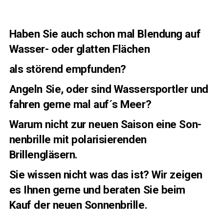
Haben Sie auch schon mal Blen­dung auf
Was­ser- oder glat­ten Flächen
als stö­rend empfunden?
Angeln Sie, oder sind Was­ser­sport­ler und
fah­ren ger­ne mal auf´s Meer?
War­um nicht zur neu­en Sai­son eine Son­
nen­bril­le mit pola­ri­sie­ren­den
Brillengläsern.
Sie wis­sen nicht was das ist? Wir zei­gen
es Ihnen ger­ne und bera­ten Sie beim
Kauf der neu­en Sonnenbrille.