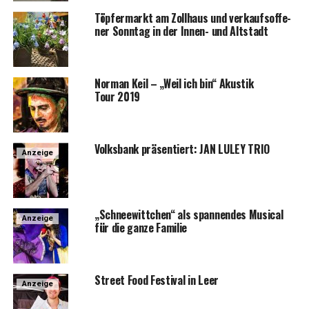
Töp­fer­markt am Zoll­haus und ver­kaufs­of­fe­
ner Sonn­tag in der Innen- und Altstadt
Nor­man Keil – „Weil ich bin“ Akus­tik
Tour 2019
Volks­bank prä­sen­tiert: JAN LULEY TRIO
Anzeige
„Schnee­witt­chen“ als span­nen­des Musi­cal
Anzeige
für die gan­ze Familie
Street Food Fes­ti­val in Leer
Anzeige