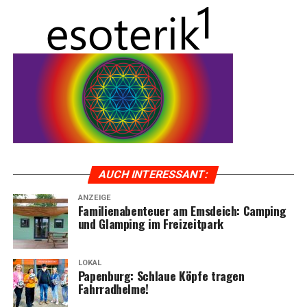
AUCH INTER­ES­SANT:
ANZEIGE
Fami­li­en­aben­teu­er am Ems­deich: Cam­ping
und Glam­ping im Freizeitpark
LOKAL
Papen­burg: Schlaue Köp­fe tra­gen
Fahrradhelme!