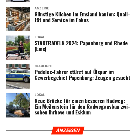
ANZEIGE
Güns­ti­ge Küchen im Ems­land kau­fen: Qua­li­
tät und Ser­vice im Fokus
LOKAL
STADTRADELN 2024: Papen­burg und Rhe­de
(Ems)
BLAULICHT
Pedelec-Fah­rer stürzt auf Ölspur im
Gewer­be­ge­biet Papen­burg: Zeu­gen gesucht
LOKAL
Neue Brü­cke für einen bes­se­ren Rad­weg:
Ein Mei­len­stein für den Rad­weg­aus­bau zwi­
schen Ihr­ho­ve und Esklum
ANZEI­GEN