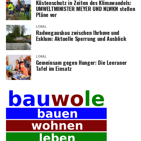
Küs­ten­schutz in Zei­ten des Kli­ma­wan­dels:
UMWELTMINISTER MEYER UND NLWKN stel­len
Plä­ne vor
LOKAL
Rad­weg­aus­bau zwi­schen Ihr­ho­ve und
Esklum: Aktu­el­le Sper­rung und Ausblick
LOKAL
Gemein­sam gegen Hun­ger: Die Leera­ner
Tafel im Einsatz