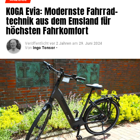
KOGA Evia: Moderns­te Fahr­rad­
tech­nik aus dem Ems­land für
höchs­ten Fahrkomfort
Veröffentlicht
vor 2 Jahren
am
29. Juni 2024
Von
Ingo Tonsor -