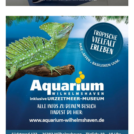
Kar­te für das Ems­land Papenburg
Fazit: Das KOGA Evia — Per­fek­te
Wahl für Radfahrkomfort
Das KOGA Evia ist die per­fek­te Wahl für alle, die uner­
reich­ten Rad­fahr­kom­fort mit stil­vol­lem Design und
moderns­ter Tech­no­lo­gie ver­bin­den möch­ten. Ent­de­cken
Sie das ulti­ma­ti­ve Fahr­erleb­nis mit dem KOGA Evia und
genie­ßen Sie jede Fahrt in vol­len Zügen.
Meta-Text:
Das KOGA Evia bie­tet ulti­ma­ti­ven Fahr­rad­
kom­fort, kom­bi­niert mit inno­va­ti­ver Tech­no­lo­gie und
stil­vol­lem Design. Ent­de­cken Sie die Vor­tei­le und Model­