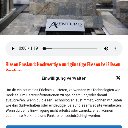
gen­freie und kom­for­ta­ble Kilo­me­ter. Kei­ne Ket­te bedeu­
tet weni­ger War­tung und mehr Fahrspaß.
Flie­sen Ems­land: Hoch­wer­ti­ge und güns­ti­ge Flie­sen bei Flie­sen
Borchers
Einwilligung verwalten
Ent­de­cken Sie bei Flie­sen Bor­chers im Ems­land eine
brei­te Aus­wahl an hoch­wer­ti­gen und güns­ti­gen Flie­sen.
Um dir ein optimales Erlebnis zu bieten, verwenden wir Technologien wie
Erfah­ren Sie, wor­auf Sie beim Kauf ach­ten soll­ten, um
Cookies, um Geräteinformationen zu speichern und/oder darauf
KOGA Evia
die bes­ten Flie­sen für Ihr Zuhau­se zu finden.
zuzugreifen. Wenn du diesen Technologien zustimmst, können wir Daten
wie das Surfverhalten oder eindeutige IDs auf dieser Website verarbeiten.
Opti­ma­ler Fahr­kom­fort mit KOGA
Wenn du deine Einwilligung nicht erteilst oder zurückziehst, können
War­um Flie­sen Bor­chers die bes­te
bestimmte Merkmale und Funktionen beeinträchtigt werden.
Evia aus dem Emsland