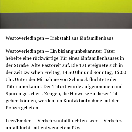
Wes­t­ov­er­le­din­gen — Dieb­stahl aus Einfamilienhaus
Wes­t­ov­er­le­din­gen — Ein bis­lang unbe­kann­ter Täter
hebel­te eine rück­wär­ti­ge Tür eines Ein­fa­mi­li­en­hau­ses in
der Stra­ße “Alte Pas­to­rei” auf. Die Tat ereig­ne­te sich in
der Zeit zwi­schen Frei­tag, 14:30 Uhr und Sonn­tag, 15:00
Uhr. Unter der Mit­nah­me von Schmuck flüch­te­te der
Täter uner­kannt. Der Tat­ort wur­de auf­ge­nom­men und
Spu­ren gesi­chert. Zeu­gen, die Hin­wei­se zu die­ser Tat
geben kön­nen, wer­den um Kon­takt­auf­nah­me mit der
Poli­zei gebeten.
Leer/Emden — Ver­kehrs­un­fall­fluch­ten Leer — Ver­kehrs­
un­fall­flucht mit ent­wen­de­tem Pkw