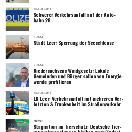
BLAULICHT
Schwe­rer Ver­kehrs­un­fall auf der Auto­
bahn 28
LOKAL
Stadt Leer: Sper­rung der Seeschleuse
LOKAL
Nie­der­sach­sens Wind­ge­setz: Loka­le
Gemein­den und Bür­ger sol­len von Ener­gie­
wen­de profitieren
BLAULICHT
LK Leer: Ver­kehrs­un­fall mit meh­re­ren Ver­
letz­ten & Trun­ken­heit im Straßenverkehr
NEWS
Sta­gna­ti­on im Tier­schutz: Deut­sche Tier­
ver­suchs­re­ge­lun­gen blei­ben unverändert