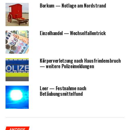
Bor­kum — Not­la­ge am Nordstrand
Ein­zel­han­del — Wechselfallentrick
Kör­per­ver­let­zung nach Haus­frie­dens­bruch
— wei­te­re Polizeimeldungen
Leer — Fest­nah­me nach
Betäubungsmittelfund
ANZEIGE