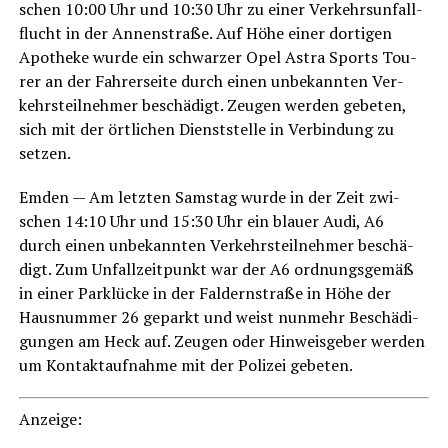
schen 10:00 Uhr und 10:30 Uhr zu einer Ver­kehrs­un­fall­
flucht in der Annen­stra­ße. Auf Höhe einer dor­ti­gen
Apo­the­ke wur­de ein schwar­zer Opel Astra Sports Tou­
rer an der Fah­rer­sei­te durch einen unbe­kann­ten Ver­
kehrs­teil­neh­mer beschä­digt. Zeu­gen wer­den gebe­ten,
sich mit der ört­li­chen Dienst­stel­le in Ver­bin­dung zu
setzen.
Emden — Am letz­ten Sams­tag wur­de in der Zeit zwi­
schen 14:10 Uhr und 15:30 Uhr ein blau­er Audi, A6
durch einen unbe­kann­ten Ver­kehrs­teil­neh­mer beschä­
digt. Zum Unfall­zeit­punkt war der A6 ord­nungs­ge­mäß
in einer Park­lü­cke in der Fald­ern­stra­ße in Höhe der
Haus­num­mer 26 geparkt und weist nun­mehr Beschä­di­
gun­gen am Heck auf. Zeu­gen oder Hin­weis­ge­ber wer­den
um Kon­takt­auf­nah­me mit der Poli­zei gebeten.
Anzei­ge: