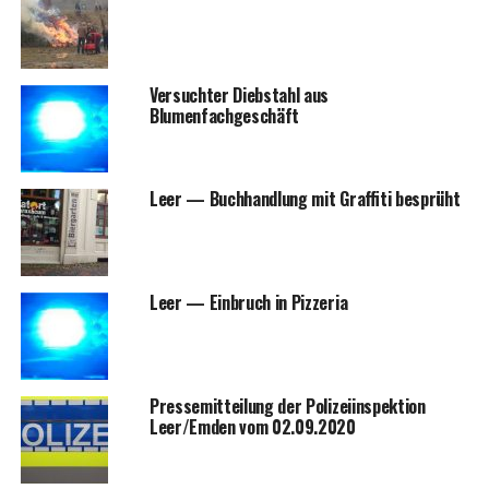
Ver­such­ter Dieb­stahl aus
Blumenfachgeschäft
Leer — Buch­hand­lung mit Graf­fi­ti besprüht
Leer — Ein­bruch in Pizzeria
Pres­se­mit­tei­lung der Poli­zei­in­spek­ti­on
Leer/Emden vom 02.09.2020