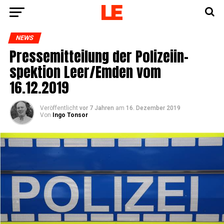
NEWS
Pres­se­mit­tei­lung der Poli­zei­in­
spek­ti­on Leer/Emden vom
16.12.2019
Veröffentlicht
vor 7 Jahren
am
16. Dezember 2019
Von
Ingo Tonsor