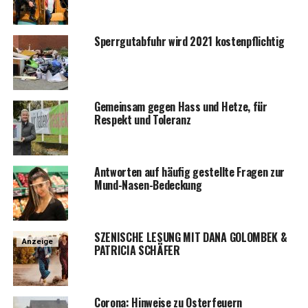
Sperr­gut­ab­fuhr wird 2021 kostenpflichtig
Gemein­sam gegen Hass und Het­ze, für
Respekt und Toleranz
Ant­wor­ten auf häu­fig gestell­te Fra­gen zur
Mund-Nasen-Bedeckung
SZENISCHE LESUNG MIT DANA GOLOMBEK &
Anzeige
PATRICIA SCHÄFER
Coro­na: Hin­wei­se zu Osterfeuern