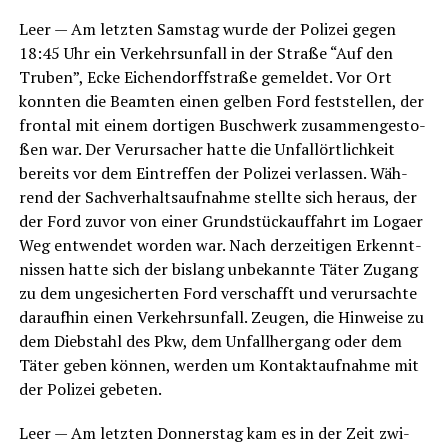
Leer — Am letz­ten Sams­tag wur­de der Poli­zei gegen
18:45 Uhr ein Ver­kehrs­un­fall in der Stra­ße “Auf den
Tru­ben”, Ecke Eichen­dorff­stra­ße gemel­det. Vor Ort
konn­ten die Beam­ten einen gel­ben Ford fest­stel­len, der
fron­tal mit einem dor­ti­gen Busch­werk zusam­men­ge­sto­
ßen war. Der Ver­ur­sa­cher hat­te die Unfal­lört­lich­keit
bereits vor dem Ein­tref­fen der Poli­zei ver­las­sen. Wäh­
rend der Sach­ver­halts­auf­nah­me stell­te sich her­aus, der
der Ford zuvor von einer Grund­stück­auf­fahrt im Logaer
Weg ent­wen­det wor­den war. Nach der­zei­ti­gen Erkennt­
nis­sen hat­te sich der bis­lang unbe­kann­te Täter Zugang
zu dem unge­si­cher­ten Ford ver­schafft und ver­ur­sach­te
dar­auf­hin einen Ver­kehrs­un­fall. Zeu­gen, die Hin­wei­se zu
dem Dieb­stahl des Pkw, dem Unfall­her­gang oder dem
Täter geben kön­nen, wer­den um Kon­takt­auf­nah­me mit
der Poli­zei gebeten.
Leer — Am letz­ten Don­ners­tag kam es in der Zeit zwi­