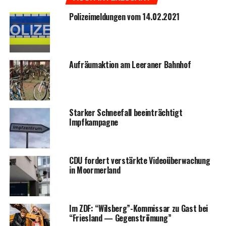
Poli­zei­mel­dun­gen vom 14.02.2021
Auf­räum­ak­ti­on am Leera­ner Bahnhof
Star­ker Schnee­fall beein­träch­tigt
Impfkampagne
CDU for­dert ver­stärk­te Video­über­wa­chung
in Moormerland
Im ZDF: “Wilsberg”-Kommissar zu Gast bei
“Fries­land — Gegenströmung”