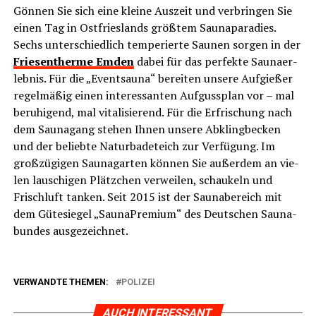
Gön­nen Sie sich eine klei­ne Aus­zeit und ver­brin­gen Sie
einen Tag in Ost­fries­lands größ­tem Sau­na­pa­ra­dies.
Sechs unter­schied­lich tem­pe­rier­te Sau­nen sor­gen in der
Frie­sen­ther­me Emden
dabei für das per­fek­te Sau­na­er­
leb­nis. Für die „Eventsauna“ berei­ten unse­re Auf­gie­ßer
regel­mä­ßig einen inter­es­san­ten Auf­guss­plan vor – mal
beru­hi­gend, mal vita­li­sie­rend. Für die Erfri­schung nach
dem Sau­na­gang ste­hen Ihnen unse­re Abkling­be­cken
und der belieb­te Natur­ba­de­teich zur Ver­fü­gung. Im
groß­zü­gi­gen Sau­na­gar­ten kön­nen Sie außer­dem an vie­
len lau­schi­gen Plätz­chen ver­wei­len, schau­keln und
Frisch­luft tan­ken. Seit 2015 ist der Sau­na­be­reich mit
dem Güte­sie­gel „Sau­n­a­Pre­mi­um“ des Deut­schen Sau­na­
bun­des ausgezeichnet.
VERWANDTE THEMEN:
POLIZEI
AUCH INTERESSANT