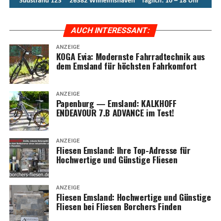
le der Evia-Serie im Ems­land und erle­ben Sie moder­nen
Radfahrkomfort.
AUCH INTER­ES­SANT:
ANZEIGE
KOGA Evia: Moderns­te Fahr­rad­tech­nik aus
dem Ems­land für höchs­ten Fahrkomfort
ANZEIGE
Papen­burg — Ems­land: KALKHOFF
ENDEAVOUR 7.B ADVANCE im Test!
ANZEIGE
Flie­sen Ems­land: Ihre Top-Adres­se für
Hoch­wer­ti­ge und Güns­ti­ge Fliesen
ANZEIGE
Flie­sen Ems­land: Hoch­wer­ti­ge und Güns­ti­ge
Flie­sen bei Flie­sen Bor­chers Finden