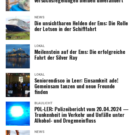
NEWS
Die unsicht­ba­ren Hel­den der Ems: Die Rol­le
der Lot­sen in der Schifffahrt
LOKAL
Mei­len­stein auf der Ems: Die erfolg­rei­che
Fahrt der Sil­ver Ray
LOKAL
Senio­ren­dis­co in Leer: Ein­sam­keit ade!
Gemein­sam tan­zen und neue Freun­de
finden
BLAULICHT
POL-LER: Poli­zei­be­richt vom 20.04.2024 —
Trun­ken­heit im Ver­kehr und Unfäl­le unter
Alko­hol- und Drogeneinfluss
NEWS