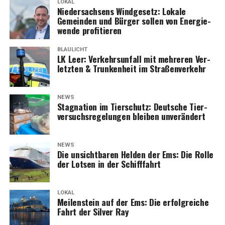
LOKAL
Nie­der­sach­sens Wind­ge­setz: Loka­le
Gemein­den und Bür­ger sol­len von Ener­gie­
wen­de profitieren
BLAULICHT
LK Leer: Ver­kehrs­un­fall mit meh­re­ren Ver­
letz­ten & Trun­ken­heit im Straßenverkehr
NEWS
Sta­gna­ti­on im Tier­schutz: Deut­sche Tier­
ver­suchs­re­ge­lun­gen blei­ben unverändert
NEWS
Die unsicht­ba­ren Hel­den der Ems: Die Rol­le
der Lot­sen in der Schifffahrt
LOKAL
Mei­len­stein auf der Ems: Die erfolg­rei­che
Fahrt der Sil­ver Ray