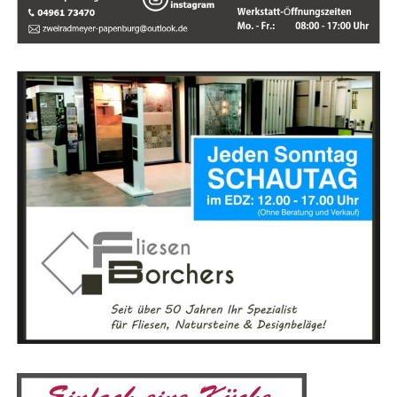
vice steht die
Dach­sa­nie­
rung und
Abdich­tung
aller Art im
Fokus. Von
klei­nen Repa­
ra­tu­ren bis
hin zu kom­
plet­ten Neu­
de­ckun­gen –
hier wird jedes
Pro­jekt mit
höchs­ter
Sorg­falt und
Qua­li­tät
umge­setzt. Beson­ders spe­zia­li­siert ist das Team auf die
Instal­la­ti­on von Bal­kon­kraft­an­la­gen. Zahl­rei­che Anla­
gen wur­den bereits erfolg­reich in Ost­fries­land und dem