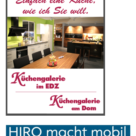
Ems­land mon­tiert, stets mit dem Ziel, opti­ma­le Ergeb­
nis­se zu erzielen.
T.I. Ser­vice bie­tet ver­schie­de­ne Vari­an­ten in unter­
schied­li­chen Preis­klas­sen, um eine opti­ma­le Däm­mung
des Daches zu gewähr­leis­ten. Zudem ste­hen die Exper­
ten auch für Velux-Fens­ter, Bau­klemp­ne­rei und Gau­ben­
bau zur Ver­fü­gung. Egal, ob es sich um klei­ne Repa­ra­tu­
ren oder um kom­ple­xe Pro­jek­te han­delt – T.I. Ser­vice
nimmt sich jedem Auf­trag mit Kom­pe­tenz und Enga­ge­
ment an.
Das fle­xi­ble und zuver­läs­si­ge Team von T.I. Ser­vice
reagiert schnell auf die indi­vi­du­el­len Wün­sche und
Anfor­de­run­gen der Kun­den. So wur­den bereits zahl­rei­
che gro­ße und klei­ne Pro­jek­te erfolg­reich durch­ge­führt
und abgeschlossen.