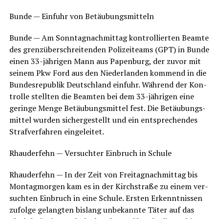
Bun­de — Ein­fuhr von Betäubungsmitteln
Bun­de — Am Sonn­tag­nach­mit­tag kon­trol­lier­ten Beam­te
des grenz­über­schrei­ten­den Poli­zei­teams (GPT) in Bun­de
einen 33-jäh­ri­gen Mann aus Papen­burg, der zuvor mit
sei­nem Pkw Ford aus den Nie­der­lan­den kom­mend in die
Bun­des­re­pu­blik Deutsch­land ein­fuhr. Wäh­rend der Kon­
trol­le stell­ten die Beam­ten bei dem 33-jäh­ri­gen eine
gerin­ge Men­ge Betäu­bungs­mit­tel fest. Die Betäu­bungs­
mit­tel wur­den sicher­ge­stellt und ein ent­spre­chen­des
Straf­ver­fah­ren eingeleitet.
Rhau­der­fehn — Ver­such­ter Ein­bruch in Schule
Rhau­der­fehn — In der Zeit von Frei­tag­nach­mit­tag bis
Mon­tag­mor­gen kam es in der Kirch­stra­ße zu einem ver­
such­ten Ein­bruch in eine Schu­le. Ers­ten Erkennt­nis­sen
zufol­ge gelang­ten bis­lang unbe­kann­te Täter auf das