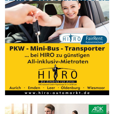
Kon­tak­tie­ren Sie Ingo Ulsa­mer von T.I. Ser­vice für Ihre
Anfragen:
Adres­se: Frie­sen­weg 18, 26624 Süd­brook­mer­land,
Moor­dorf
E‑Mail: t.i.service@outlook.de
Tele­fon: 0170 898 22 39