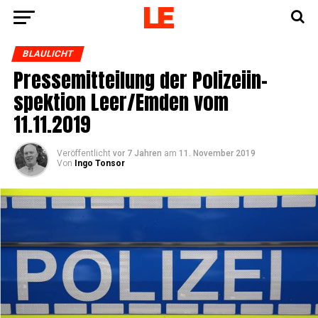
BLAULICHT
Pres­se­mit­tei­lung der Poli­zei­in­
spek­ti­on Leer/Emden vom
11.11.2019
Veröffentlicht
vor 7 Jahren
am
11. November 2019
Von
Ingo Tonsor