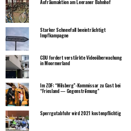
Auf­räum­ak­ti­on am Leera­ner Bahnhof
Star­ker Schnee­fall beein­träch­tigt
Impfkampagne
CDU for­dert ver­stärk­te Video­über­wa­chung
in Moormerland
Im ZDF: “Wilsberg”-Kommissar zu Gast bei
“Fries­land — Gegenströmung”
Sperr­gut­ab­fuhr wird 2021 kostenpflichtig