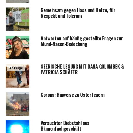
Gemein­sam gegen Hass und Het­ze, für
Respekt und Toleranz
Ant­wor­ten auf häu­fig gestell­te Fra­gen zur
Mund-Nasen-Bedeckung
SZENISCHE LESUNG MIT DANA GOLOMBEK &
Anzeige
PATRICIA SCHÄFER
Coro­na: Hin­wei­se zu Osterfeuern
Ver­such­ter Dieb­stahl aus
Blumenfachgeschäft