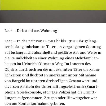
Leer — Dieb­stahl aus Wohnung
Leer — In der Zeit von 09:30 Uhr bis 19:30 Uhr gelang­
ten bis­lang unbe­kann­te Täter am ver­gan­ge­nen Sonn­tag
auf bis­lang nicht abschlie­ßend geklär­te Art und Wei­se in
die Räum­lich­kei­ten einer Woh­nung eines Mehr­fa­mi­li­en­
hau­ses im Hein­rich-Olt­mann-Weg. Im Inne­ren des
Objekts durch­such­ten die unbe­kann­ten Täter die Räum­
lich­kei­ten und flüch­te­ten uner­kannt unter Mit­nah­me
von Bar­geld im unte­ren drei­stel­li­gen Gesamt­wert und
diver­sen Arti­keln der Unter­hal­tungs­elek­tro­nik (Smart­
phone, Spie­le­kon­so­le, etc.). Die Poli­zei hat die Ermitt­
lun­gen auf­ge­nom­men. Zeu­gen oder Hin­weis­ge­ber wer­
den um Kon­takt­auf­nah­me gebeten.