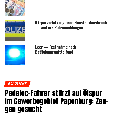
Kör­per­ver­let­zung nach Haus­frie­dens­bruch
— wei­te­re Polizeimeldungen
Leer — Fest­nah­me nach
Betäubungsmittelfund
BLAULICHT
Pedelec-Fah­rer stürzt auf Ölspur
im Gewer­be­ge­biet Papen­burg: Zeu­
gen gesucht