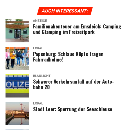
AUCH INTER­ES­SANT:
ANZEIGE
Fami­li­en­aben­teu­er am Ems­deich: Cam­ping
und Glam­ping im Freizeitpark
LOKAL
Papen­burg: Schlaue Köp­fe tra­gen
Fahrradhelme!
BLAULICHT
Schwe­rer Ver­kehrs­un­fall auf der Auto­
bahn 28
LOKAL
Stadt Leer: Sper­rung der Seeschleuse