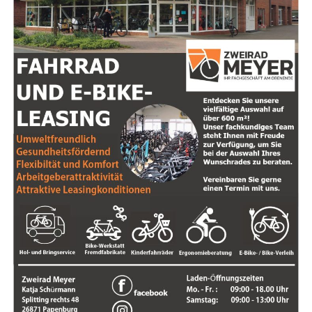
Anzeige
Hand­werks­be­trieb T.I. Ser­vice: Ihr Exper­te für Dach­sa­nie­rung
und Instal­la­ti­on von Balkonkraftanlagen
Sie suchen im Raum Ost­fries­land und bis ins Ems­land
nach einem ver­läss­li­chen und kom­pe­ten­ten Hand­wer­ker
für die Gestal­tung und Pfle­ge Ihres Daches? Dann ist
Ingo Ulsa­mer von T.I. Ser­vice Ihr Ansprech­part­ner ers­
ter Wahl. Mit lang­jäh­ri­ger Erfah­rung und Fach­kennt­nis­
sen bie­tet er ein brei­tes Spek­trum an Leis­tun­gen rund
um die Dach­de­cke­rei an.
Bei T.I. Ser­