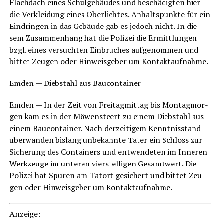
Flach­dach eines Schul­ge­bäu­des und beschä­dig­ten hier
die Ver­klei­dung eines Ober­lich­tes. Anhalts­punk­te für ein
Ein­drin­gen in das Gebäu­de gab es jedoch nicht. In die­
sem Zusam­men­hang hat die Poli­zei die Ermitt­lun­gen
bzgl. eines ver­such­ten Ein­bru­ches auf­ge­nom­men und
bit­tet Zeu­gen oder Hin­weis­ge­ber um Kontaktaufnahme.
Emden — Dieb­stahl aus Baucontainer
Emden — In der Zeit von Frei­tag­mit­tag bis Mon­tag­mor­
gen kam es in der Möwen­steert zu einem Dieb­stahl aus
einem Bau­con­tai­ner. Nach der­zei­ti­gem Kennt­nis­stand
über­wan­den bis­lang unbe­kann­te Täter ein Schloss zur
Siche­rung des Con­tai­ners und ent­wen­de­ten im Inne­ren
Werk­zeu­ge im unte­ren vier­stel­li­gen Gesamt­wert. Die
Poli­zei hat Spu­ren am Tat­ort gesi­chert und bit­tet Zeu­
gen oder Hin­weis­ge­ber um Kontaktaufnahme.
Anzei­ge: