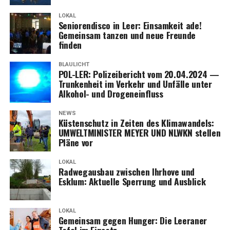
LOKAL
Senio­ren­dis­co in Leer: Ein­sam­keit ade!
Gemein­sam tan­zen und neue Freun­de
finden
BLAULICHT
POL-LER: Poli­zei­be­richt vom 20.04.2024 —
Trun­ken­heit im Ver­kehr und Unfäl­le unter
Alko­hol- und Drogeneinfluss
NEWS
Küs­ten­schutz in Zei­ten des Kli­ma­wan­dels:
UMWELTMINISTER MEYER UND NLWKN stel­len
Plä­ne vor
LOKAL
Rad­weg­aus­bau zwi­schen Ihr­ho­ve und
Esklum: Aktu­el­le Sper­rung und Ausblick
LOKAL
Gemein­sam gegen Hun­ger: Die Leera­ner