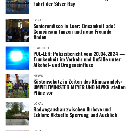
Fahrt der Sil­ver Ray
LOKAL
Senio­ren­dis­co in Leer: Ein­sam­keit ade!
Gemein­sam tan­zen und neue Freun­de
finden
BLAULICHT
POL-LER: Poli­zei­be­richt vom 20.04.2024 —
Trun­ken­heit im Ver­kehr und Unfäl­le unter
Alko­hol- und Drogeneinfluss
NEWS
Küs­ten­schutz in Zei­ten des Kli­ma­wan­dels:
UMWELTMINISTER MEYER UND NLWKN stel­len
Plä­ne vor
LOKAL
Rad­weg­aus­bau zwi­schen Ihr­ho­ve und
Esklum: Aktu­el­le Sper­rung und Ausblick