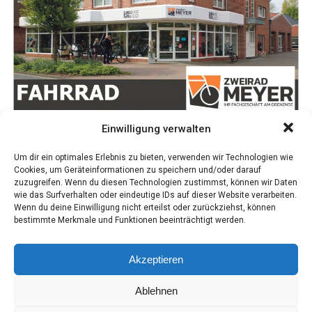
umfah­ren, da auch auf den Umlei­tungs­stre­cken hohes
Ver­kehrs­auf­kom­men herrscht.
Anzeige
Hand­werks­be­trieb T.I. Ser­vice: Ihr Exper­te für Dach­sa­nie­rung
Einwilligung verwalten
und Instal­la­ti­on von Balkonkraftanlagen
Um dir ein optimales Erlebnis zu bieten, verwenden wir Technologien wie
Cookies, um Geräteinformationen zu speichern und/oder darauf
Sie suchen im Raum Ost­fries­land und bis ins Ems­land
zuzugreifen. Wenn du diesen Technologien zustimmst, können wir Daten
nach einem ver­läss­li­chen und kom­pe­ten­ten Hand­wer­ker
wie das Surfverhalten oder eindeutige IDs auf dieser Website verarbeiten.
Wenn du deine Einwilligung nicht erteilst oder zurückziehst, können
für die Gestal­tung und Pfle­ge Ihres Daches? Dann ist
bestimmte Merkmale und Funktionen beeinträchtigt werden.
Ingo Ulsa­mer von T.I. Ser­vice Ihr Ansprech­part­ner ers­
ter Wahl. Mit lang­jäh­ri­ger Erfah­rung und Fach­kennt­nis­
Akzeptieren
sen bie­tet er ein brei­tes Spek­trum an Leis­tun­gen rund
um die Dach­de­cke­rei an.
Ablehnen