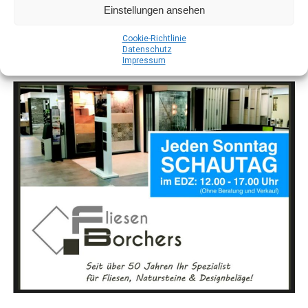
Einstellungen ansehen
Bei T.I. Ser­
vice steht die
Coo­kie-Richt­li­nie
Dach­sa­nie­
Daten­schutz
Impres­sum
rung und
Abdich­tung
aller Art im
Fokus. Von
klei­nen Repa­
ra­tu­ren bis
hin zu kom­
plet­ten Neu­
de­ckun­gen –
hier wird jedes
Pro­jekt mit
höchs­ter
Sorg­falt und
Qua­li­tät
umge­setzt. Beson­ders spe­zia­li­siert ist das Team auf die