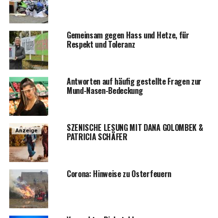
Gemein­sam gegen Hass und Het­ze, für
Respekt und Toleranz
Ant­wor­ten auf häu­fig gestell­te Fra­gen zur
Mund-Nasen-Bedeckung
SZENISCHE LESUNG MIT DANA GOLOMBEK &
Anzeige
PATRICIA SCHÄFER
Coro­na: Hin­wei­se zu Osterfeuern