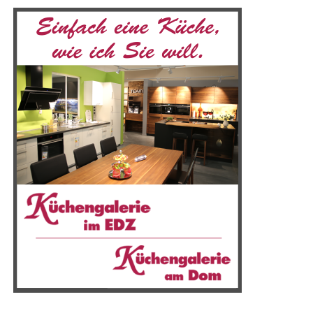
Instal­la­ti­on von Bal­kon­kraft­an­la­gen. Zahl­rei­che Anla­
gen wur­den bereits erfolg­reich in Ost­fries­land und dem
Ems­land mon­tiert, stets mit dem Ziel, opti­ma­le Ergeb­
nis­se zu erzielen.
T.I. Ser­vice bie­tet ver­schie­de­ne Vari­an­ten in unter­
schied­li­chen Preis­klas­sen, um eine opti­ma­le Däm­mung
des Daches zu gewähr­leis­ten. Zudem ste­hen die Exper­
ten auch für Velux-Fens­ter, Bau­klemp­ne­rei und Gau­ben­
bau zur Ver­fü­gung. Egal, ob es sich um klei­ne Repa­ra­tu­
ren oder um kom­ple­xe Pro­jek­te han­delt – T.I. Ser­vice
nimmt sich jedem Auf­trag mit Kom­pe­tenz und Enga­ge­
ment an.
Das fle­xi­ble und zuver­läs­si­ge Team von T.I. Ser­vice
reagiert schnell auf die indi­vi­du­el­len Wün­sche und
Anfor­de­run­gen der Kun­den. So wur­den bereits zahl­rei­