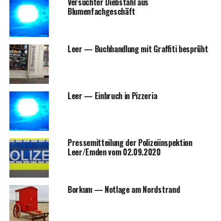
Ver­such­ter Dieb­stahl aus
Blumenfachgeschäft
Leer — Buch­hand­lung mit Graf­fi­ti besprüht
Leer — Ein­bruch in Pizzeria
Pres­se­mit­tei­lung der Poli­zei­in­spek­ti­on
Leer/Emden vom 02.09.2020
Bor­kum — Not­la­ge am Nordstrand