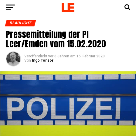
BLAULICHT
Pres­se­mit­tei­lung der PI
Leer/Emden vom 15.02.2020
Veröffentlicht
vor 6 Jahren
am
15. Februar 2020
Von
Ingo Tonsor