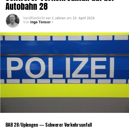
Auto­bahn 28
Veröffentlicht
vor 2 Jahren
am
23. April 2024
Von
Ingo Tonsor -
BAB 28/Uplengen — Schwe­rer Verkehrsunfall