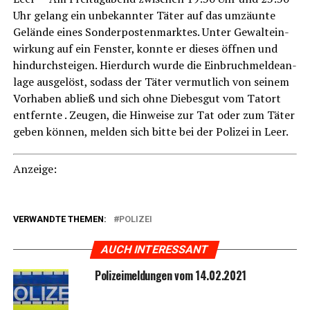
Uhr gelang ein unbe­kann­ter Täter auf das umzäun­te
Gelän­de eines Son­der­pos­ten­mark­tes. Unter Gewalt­ein­
wir­kung auf ein Fens­ter, konn­te er die­ses öff­nen und
hin­durch­stei­gen. Hier­durch wur­de die Ein­bruch­mel­de­an­
la­ge aus­ge­löst, sodass der Täter ver­mut­lich von sei­nem
Vor­ha­ben abließ und sich ohne Die­bes­gut vom Tat­ort
ent­fern­te . Zeu­gen, die Hin­wei­se zur Tat oder zum Täter
geben kön­nen, mel­den sich bit­te bei der Poli­zei in Leer.
Anzei­ge:
VERWANDTE THEMEN:
POLIZEI
AUCH INTERESSANT
Poli­zei­mel­dun­gen vom 14.02.2021