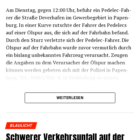
Am Diens­tag, gegen 12:00 Uhr, befuhr ein Pedelec-Fah­
rer die Stra­ße Dever­ha­fen im Gewer­be­ge­biet in Papen­
burg. In einer Kur­ve rutsch­te der Fah­rer des Pedelecs
auf einer Ölspur aus, die sich auf der Fahr­bahn befand.
Durch den Sturz ver­letz­te sich der Pedelec-Fah­rer. Die
Ölspur auf der Fahr­bahn wur­de zuvor ver­mut­lich durch
ein bis­lang unbe­kann­tes Fahr­zeug ver­ur­sacht. Zeu­gen
die Anga­ben zu dem Ver­ur­sa­cher der Ölspur machen
kön­nen wer­den gebe­ten sich mit der Poli­zei in Papen­
burg, Tel.: 04961/926–0, in Ver­bin­dung zu setzen.
WEITERLESEN
BLAULICHT
Anzeige
Schwe­rer Ver­kehrs­un­fall auf der