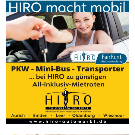
che gro­ße und klei­ne Pro­jek­te erfolg­reich durch­ge­führt
und abgeschlossen.
Kon­tak­tie­ren Sie Ingo Ulsa­mer von T.I. Ser­vice für Ihre
Anfragen:
Adres­se: Frie­sen­weg 18, 26624 Süd­brook­mer­land,
Moor­dorf
E‑Mail: t.i.service@outlook.de
Tele­fon: 0170 898 22 39