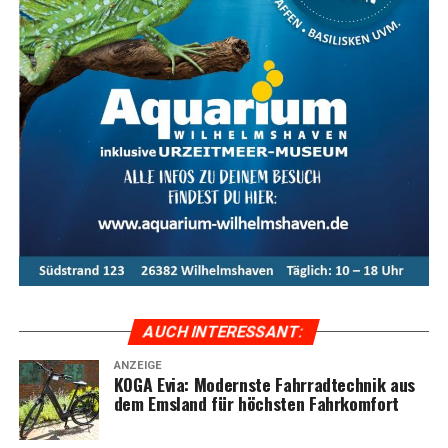
Ent­de­cken Sie Ihr Hand­werk:
BauWoLe.de
prä­sen­tiert
die bes­ten Hand­wer­ker a
us Ost­fries­land und dem
Emsland
In Ost­fries­land und dem Ems­land stel­len sich Ihnen eine
Viel­zahl talen­tier­ter Hand­wer­ker vor, die mit Fach­
kennt­nis und Lei­den­schaft ihr Hand­werk aus­üben. Von
Bau­un­ter­neh­men bis hin zu Schrei­ne­rei­en und Instal­la­
AUCH INTER­ES­SANT:
teu­ren bie­ten die­se Exper­ten ein brei­tes Spek­trum an
ANZEIGE
Dienst­leis­tun­gen für Pri­vat­per­so­nen und Unter­neh­
KOGA Evia: Moderns­te Fahr­rad­tech­nik aus
men an.
dem Ems­land für höchs­ten Fahrkomfort
Sie suchen nach einem Hand­wer­ker in Ihrer Regi­on?