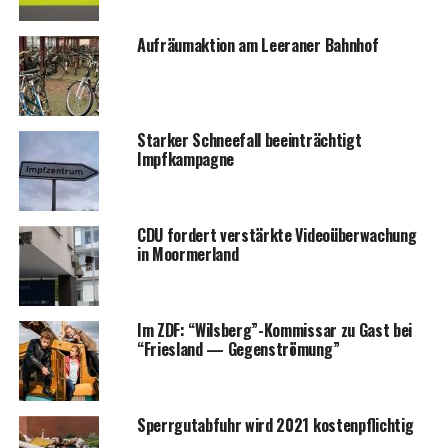
Auf­räum­ak­ti­on am Leera­ner Bahnhof
Star­ker Schnee­fall beein­träch­tigt
Impfkampagne
CDU for­dert ver­stärk­te Video­über­wa­chung
in Moormerland
Im ZDF: “Wilsberg”-Kommissar zu Gast bei
“Fries­land — Gegenströmung”
Sperr­gut­ab­fuhr wird 2021 kostenpflichtig