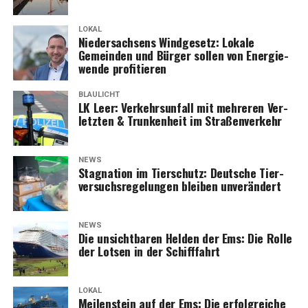
LOKAL
Nie­der­sach­sens Wind­ge­setz: Loka­le
Gemein­den und Bür­ger sol­len von Ener­gie­
wen­de profitieren
BLAULICHT
LK Leer: Ver­kehrs­un­fall mit meh­re­ren Ver­
letz­ten & Trun­ken­heit im Straßenverkehr
NEWS
Sta­gna­ti­on im Tier­schutz: Deut­sche Tier­
ver­suchs­re­ge­lun­gen blei­ben unverändert
NEWS
Die unsicht­ba­ren Hel­den der Ems: Die Rol­le
der Lot­sen in der Schifffahrt
LOKAL
Mei­len­stein auf der Ems: Die erfolg­rei­che