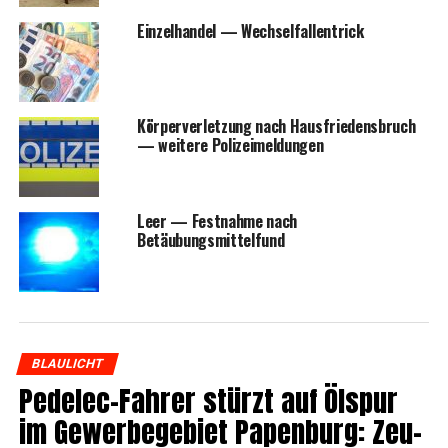
Ein­zel­han­del — Wechselfallentrick
Kör­per­ver­let­zung nach Haus­frie­dens­bruch
— wei­te­re Polizeimeldungen
Leer — Fest­nah­me nach
Betäubungsmittelfund
BLAULICHT
Pedelec-Fah­rer stürzt auf Ölspur
im Gewer­be­ge­biet Papen­burg: Zeu­