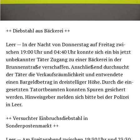
++ Dieb­stahl aus Bäckerei ++
Leer — In der Nacht von Don­ners­tag auf Frei­tag zwi­
schen 19:00 Uhr und 04:40 Uhr konn­te sich ein bis jetzt
unbe­kann­ter Täter Zugang zu einer Bäcke­rei in der
Brun­nen­stra­ße ver­schaf­fen. Anschlie­ßend durch­sucht
der Täter die Ver­kaufs­räum­lich­keit und ent­wen­de­te
einen Bar­geld­be­trag in drei­stel­li­ger Höhe. Durch die ein­
ge­setz­ten Tat­ort­be­am­ten konn­ten Spu­ren gesi­chert
wer­den. Hin­weis­ge­ber mel­den sich bit­te bei der Poli­zei
in Leer.
++ Ver­such­ter Ein­bruchs­dieb­stahl in
Sonderpostenmarkt ++
Leer — Am Frei­tag­abend zwi­schen 19:30 Uhr und 23:30