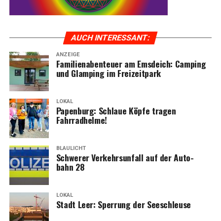
AUCH INTER­ES­SANT:
ANZEIGE
Fami­li­en­aben­teu­er am Ems­deich: Cam­ping
und Glam­ping im Freizeitpark
LOKAL
Papen­burg: Schlaue Köp­fe tra­gen
Fahrradhelme!
BLAULICHT
Schwe­rer Ver­kehrs­un­fall auf der Auto­
bahn 28
LOKAL
Stadt Leer: Sper­rung der Seeschleuse