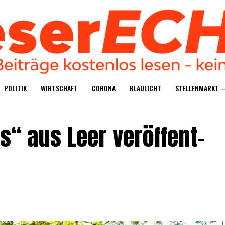
POLI­TIK
WIRT­SCHAFT
CORO­NA
BLAU­LICHT
STEL­LEN­MARKT 
“ aus Leer ver­öf­fent­