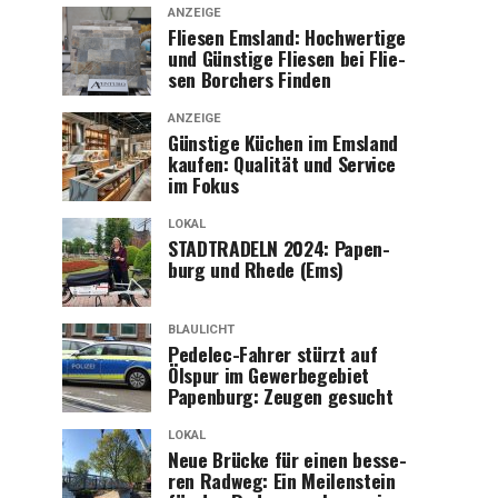
ANZEIGE
Flie­sen Ems­land: Hoch­wer­ti­ge
und Güns­ti­ge Flie­sen bei Flie­
sen Bor­chers Finden
ANZEIGE
Güns­ti­ge Küchen im Ems­land
kau­fen: Qua­li­tät und Ser­vice
im Fokus
LOKAL
STADTRADELN 2024: Papen­
burg und Rhe­de (Ems)
BLAULICHT
Pedelec-Fah­rer stürzt auf
Ölspur im Gewer­be­ge­biet
Papen­burg: Zeu­gen gesucht
LOKAL
Neue Brü­cke für einen bes­se­
ren Rad­weg: Ein Mei­len­stein