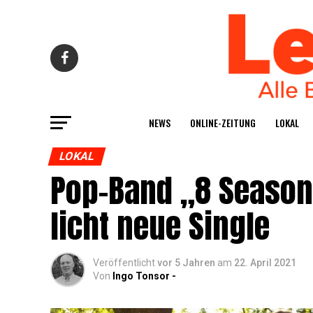
NEWS
ONLINE-ZEI­TUNG
LOKAL
LOKAL
Pop-Band „8 Sea­sons
licht neue Single
Veröffentlicht
vor 5 Jahren
am
22. April 2021
Von
Ingo Tonsor -