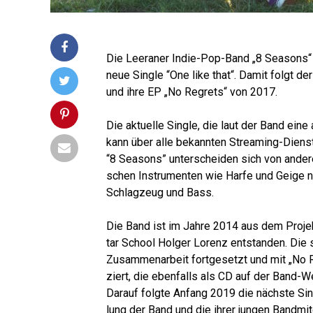
Die Leera­ner Indie-Pop-Band „8 Sea­sons“ v
neue Sin­gle “One like that“. Damit folgt der 
und ihre EP „No Reg­rets“ von 2017.
Die aktu­el­le Sin­gle, die laut der Band ein
kann über alle bekann­ten Strea­ming-Diens
“8 Sea­sons” unter­schei­den sich von ande­
schen Instru­men­ten wie Har­fe und Gei­ge 
Schlag­zeug und Bass.
Die Band ist im Jah­re 2014 aus dem Pro­jek
tar School Hol­ger Lorenz ent­stan­den. Di
Zusam­men­ar­beit fort­ge­setzt und mit „No Re
ziert, die eben­falls als CD auf der Band-W
Dar­auf folg­te Anfang 2019 die nächs­te Sin­
lung der Band und die ihrer jun­gen Bandmit