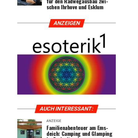
für den Rad­weg­aus­bau zwi­
schen Ihr­ho­ve und Esklum
ANZEI­GEN
AUCH INTER­ES­SANT:
ANZEIGE
Fami­li­en­aben­teu­er am Ems­
deich: Cam­ping und Glam­ping