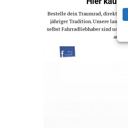
Hier kaufst
Bestel­le dein Traum­rad, direkt von
jäh­ri­ger Tra­di­ti­on. Unse­re lang­jä
selbst Fahr­rad­lieb­ha­ber sind und e
auf e‑