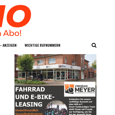
— ANZEIGEN:
WICH­TI­GE RUFNUMMERN