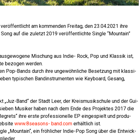
er­öf­fent­licht am kom­men­den Frei­tag, den 23.04.2021 ihre
Song auf die zuletzt 2019 ver­öf­fent­lich­te Sin­gle “Moun­tain”
e aus­ge­wo­ge­ne Mischung aus Indie- Rock, Pop und Klas­sik ist,
­te bezo­gen werden.
ren Pop-Bands durch ihre unge­wöhn­li­che Beset­zung mit klas­si­
neben typi­schen Band­in­stru­men­ten wie Key­board, Gesang,
t „Juz-Band“ der Stadt Leer, der Kreis­mu­sik­schu­le und der Gui­
e sie­ben Musi­ker haben nach dem Ende des Pro­jek­tes 2017 die
g­rets“ ihre ers­te pro­fes­sio­nel­le EP ein­ge­spielt und pro­du­
eb­site
www.8seasons-
band.com
erhält­lich ist.
gle „Moun­tain“, ein fröh­li­cher Indie-Pop Song über die Ent­wick­
glieder.