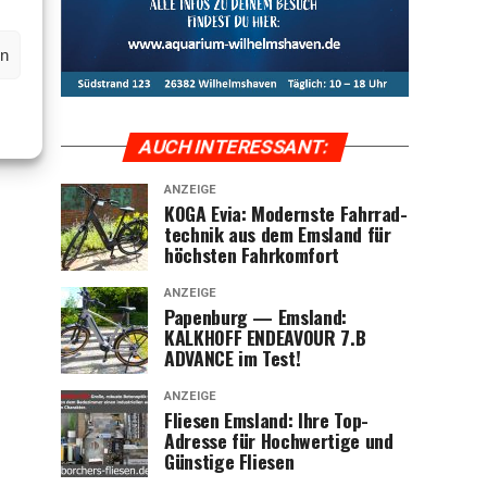
en
AUCH INTER­ES­SANT:
ANZEIGE
KOGA Evia: Moderns­te Fahr­rad­
tech­nik aus dem Ems­land für
höchs­ten Fahrkomfort
ANZEIGE
Papen­burg — Ems­land:
KALKHOFF ENDEAVOUR 7.B
ADVANCE im Test!
ANZEIGE
Flie­sen Ems­land: Ihre Top-
Adres­se für Hoch­wer­ti­ge und
Güns­ti­ge Fliesen