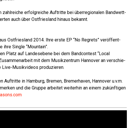
ahl­rei­che erfolg­rei­che Auf­trit­te bei über­re­gio­na­len Band­wett­
er­ten auch über Ost­fries­land hin­aus bekannt.
aus Ost­fries­land 2014. Ihre ers­te EP “No Reg­rets” ver­öf­fent­
e ihre Sin­gle “Moun­tain”.
en Platz auf Lan­des­ebe­ne bei dem Band­con­test “Local
 Zusam­men­ar­beit mit dem Musik­zen­trum Han­no­ver an ver­schie­
e Live-Musik­vi­de­os produzieren.
n Auf­trit­te in Ham­burg, Bre­men, Bre­mer­ha­ven, Han­no­ver u.v.m.
­mer­ken und die Grup­pe arbei­tet wei­ter­hin an einem zukünf­ti­gen
asons.com