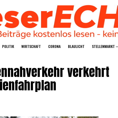
POLI­TIK
WIRT­SCHAFT
CORO­NA
BLAU­LICHT
STEL­LEN­MARKT 
nen­nah­ver­kehr ver­kehrt
ienfahrplan