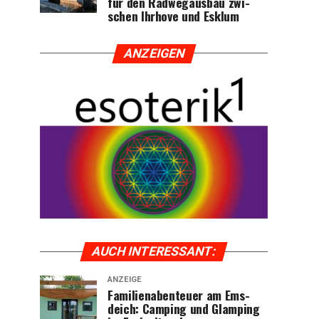
für den Rad­weg­aus­bau zwi­
schen Ihr­ho­ve und Esklum
ANZEI­GEN
AUCH INTER­ES­SANT:
ANZEIGE
Fami­li­en­aben­teu­er am Ems­
deich: Cam­ping und Glam­ping