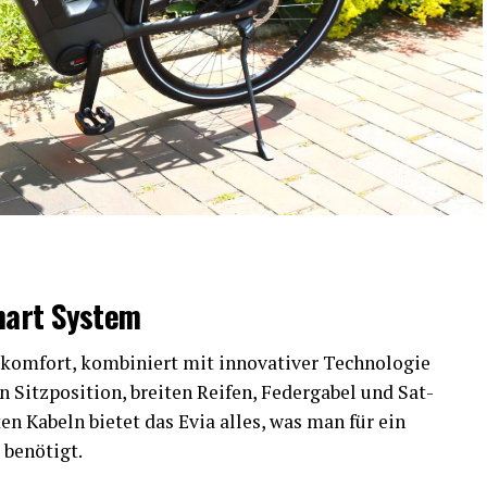
mart System
kom­fort, kom­bi­niert mit inno­va­ti­ver Tech­no­lo­gie
itz­po­si­ti­on, brei­ten Rei­fen, Feder­ga­bel und Sat­
­ten Kabeln bie­tet das Evia alles, was man für ein
s benötigt.