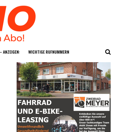
— ANZEIGEN:
WICH­TI­GE RUFNUMMERN