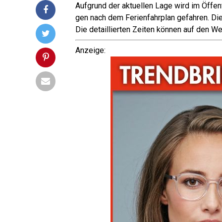
Auf­grund der aktu­el­len Lage wird im Öffen
gen nach dem Feri­en­fahr­plan gefah­ren. Die
Die detail­lier­ten Zei­ten kön­nen auf den We
Anzei­ge: