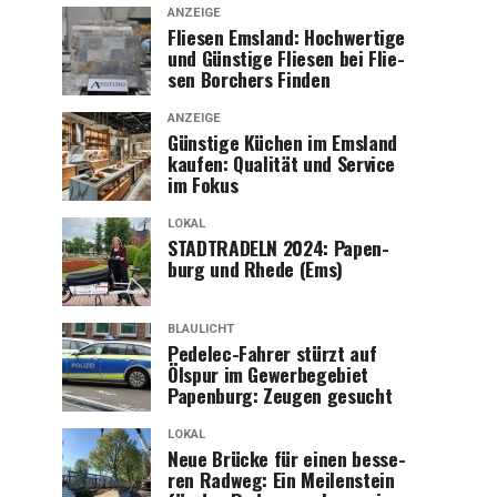
ANZEIGE
Flie­sen Ems­land: Hoch­wer­ti­ge
und Güns­ti­ge Flie­sen bei Flie­
sen Bor­chers Finden
ANZEIGE
Güns­ti­ge Küchen im Ems­land
kau­fen: Qua­li­tät und Ser­vice
im Fokus
LOKAL
STADTRADELN 2024: Papen­
burg und Rhe­de (Ems)
BLAULICHT
Pedelec-Fah­rer stürzt auf
Ölspur im Gewer­be­ge­biet
Papen­burg: Zeu­gen gesucht
LOKAL
Neue Brü­cke für einen bes­se­
ren Rad­weg: Ein Mei­len­stein