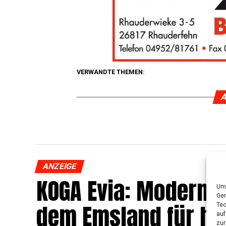
VERWANDTE THEMEN:
A
ANZEIGE
KOGA Evia: Moderns­t
Um 
Ger
dem Ems­land für hö
Tec
auf
zur