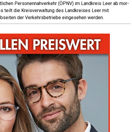
t­li­chen Per­so­nen­nah­ver­kehr (ÖPNV) im Land­kreis Leer ab mor­
s teilt die Kreis­ver­wal­tung des Land­krei­ses Leer mit.
b­sei­ten der Ver­kehrs­be­trie­be ein­ge­se­hen werden.