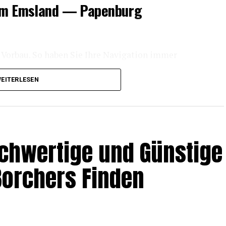
 dem Ems­land — Papenburg
 Vor­bau. So haben Sie Ihre Navi­ga­ti­on immer
EITERLESEN
chen Griff, der das Ent­neh­men des Akkus erleich­
 beson­ders benutzerfreundlich.
h­wer­ti­ge und Güns­ti­ge
 Bor­chers Finden
te­grier­te Akku sind mit­tig im Rad posi­tio­niert.
in sta­bi­les Fahrverhalten.