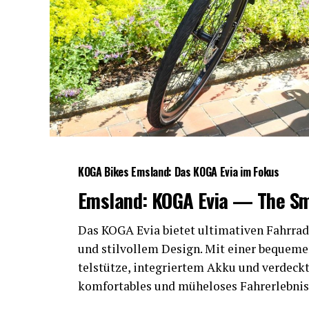
KOGA Bikes Ems­land: Das KOGA Evia im Fokus
Ems­land: KOGA Evia — The S
Das KOGA Evia bie­tet ulti­ma­ti­ven Fahr­rad­
und stil­vol­lem Design. Mit einer beque­men S
tel­stüt­ze, inte­grier­tem Akku und ver­deck
kom­for­ta­bles und mühe­lo­ses Fahr­erleb­ni