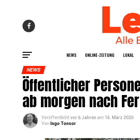
NEWS
ONLINE-ZEI­TUNG
LOKAL
NEWS
Öffent­li­cher Per­so­
ab mor­gen nach Fer
Veröffentlicht
vor 6 Jahren
am
16. März 2020
Von
Ingo Tonsor