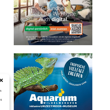
um
Ds