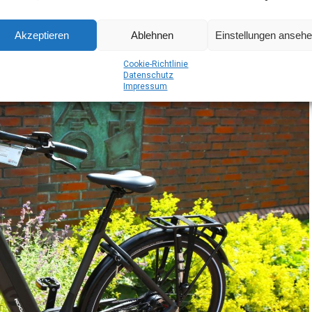
Akzeptieren
Ablehnen
Einstellungen anseh
Coo­kie-Richt­li­nie
Daten­schutz
Impres­sum