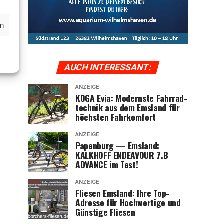
en
AUCH INTER­ES­SANT:
ANZEIGE
KOGA Evia: Moderns­te Fahr­rad­
tech­nik aus dem Ems­land für
höchs­ten Fahrkomfort
ANZEIGE
Papen­burg — Ems­land:
KALKHOFF ENDEAVOUR 7.B
ADVANCE im Test!
ANZEIGE
Flie­sen Ems­land: Ihre Top-
Adres­se für Hoch­wer­ti­ge und
Güns­ti­ge Fliesen