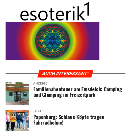
AUCH INTER­ES­SANT:
ANZEIGE
Fami­li­en­aben­teu­er am Ems­deich: Cam­ping
und Glam­ping im Freizeitpark
LOKAL
Papen­burg: Schlaue Köp­fe tra­gen
Fahrradhelme!