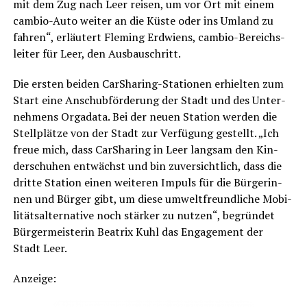
mit dem Zug nach Leer rei­sen, um vor Ort mit einem
cam­bio-Auto wei­ter an die Küs­te oder ins Umland zu
fah­ren“, erläu­tert Fle­ming Erd­wi­ens, cam­bio-Bereichs­
lei­ter für Leer, den Ausbauschritt.
Die ers­ten bei­den Car­Sha­ring-Sta­tio­nen erhiel­ten zum
Start eine Anschub­för­de­rung der Stadt und des Unter­
neh­mens Orgada­ta. Bei der neu­en Sta­ti­on wer­den die
Stell­plät­ze von der Stadt zur Ver­fü­gung gestellt. „Ich
freue mich, dass Car­Sha­ring in Leer lang­sam den Kin­
der­schu­hen ent­wächst und bin zuver­sicht­lich, dass die
drit­te Sta­ti­on einen wei­te­ren Impuls für die Bür­ge­rin­
nen und Bür­ger gibt, um die­se umwelt­freund­li­che Mobi­
li­täts­al­ter­na­ti­ve noch stär­ker zu nut­zen“, begrün­det
Bür­ger­meis­te­rin Bea­trix Kuhl das Enga­ge­ment der
Stadt Leer.
Anzei­ge: