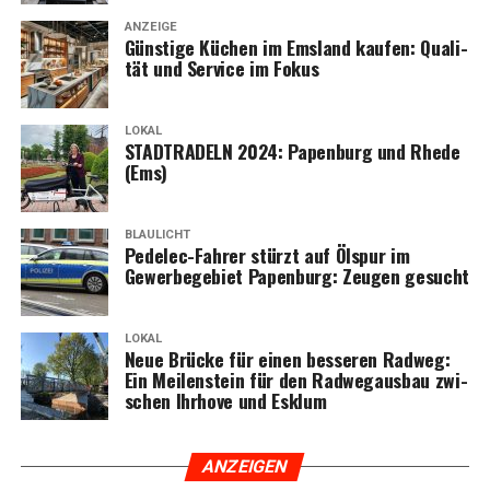
ANZEIGE
Güns­ti­ge Küchen im Ems­land kau­fen: Qua­li­
tät und Ser­vice im Fokus
LOKAL
STADTRADELN 2024: Papen­burg und Rhe­de
(Ems)
BLAULICHT
Pedelec-Fah­rer stürzt auf Ölspur im
Gewer­be­ge­biet Papen­burg: Zeu­gen gesucht
LOKAL
Neue Brü­cke für einen bes­se­ren Rad­weg:
Ein Mei­len­stein für den Rad­weg­aus­bau zwi­
schen Ihr­ho­ve und Esklum
ANZEI­GEN