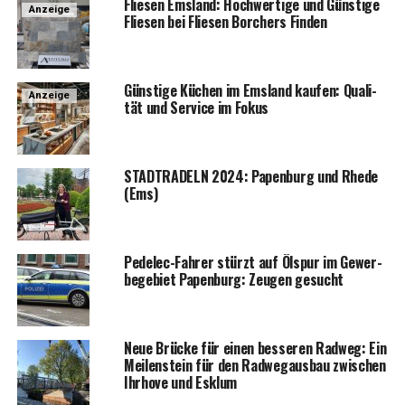
Flie­sen Ems­land: Hoch­wer­ti­ge und Güns­ti­ge
Anzeige
Flie­sen bei Flie­sen Bor­chers Finden
Güns­ti­ge Küchen im Ems­land kau­fen: Qua­li­
Anzeige
tät und Ser­vice im Fokus
STADTRADELN 2024: Papen­burg und Rhe­de
(Ems)
Pedelec-Fah­rer stürzt auf Ölspur im Gewer­
be­ge­biet Papen­burg: Zeu­gen gesucht
Neue Brü­cke für einen bes­se­ren Rad­weg: Ein
Mei­len­stein für den Rad­weg­aus­bau zwi­schen
Ihr­ho­ve und Esklum