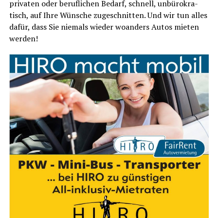
pri­va­ten oder beruf­li­chen Bedarf, schnell, unbü­ro­kra­
tisch, auf Ihre Wün­sche zuge­schnit­ten. Und wir tun alles
dafür, dass Sie nie­mals wie­der woan­ders Autos mie­ten
werden!