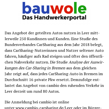
Das Ange­bot der geteil­ten Autos nut­zen in Leer mitt­
ler­wei­le 250 Kun­din­nen und Kun­den. Eine Stu­die des
Bun­des­ver­ban­des Car­Sha­ring aus dem Jahr 2018 belegt,
dass Car­Sha­ring-Nut­ze­rin­nen und Nut­zer sel­te­ner Auto
fah­ren, häu­fi­ger aufs Rad stei­gen und öfter den öffent­li­
chen Nah­ver­kehr nut­zen. Die Stu­die
Ana­ly­se der Aus­wir­
kun­gen des Car-Sha­ring in Bre­men
aus dem glei­chen
Jahr zeigt auf, dass jedes Car­Sha­ring-Auto in Bre­men im
Durch­schnitt 16 pri­va­te Pkw ersetzt. Dem­zu­fol­ge ent­
las­tet das Ange­bot von cam­bio den ruhen­den Ver­kehr in
Leer der­zeit um rund 80 Autos.
Die Anmel­dung bei cam­bio ist online
unter
www.cambio-carsharing.de/Leer
oder im Bür­ger­