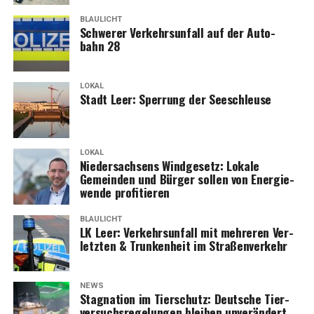
BLAULICHT
Schwe­rer Ver­kehrs­un­fall auf der Auto­
bahn 28
LOKAL
Stadt Leer: Sper­rung der Seeschleuse
LOKAL
Nie­der­sach­sens Wind­ge­setz: Loka­le
Gemein­den und Bür­ger sol­len von Ener­gie­
wen­de profitieren
BLAULICHT
LK Leer: Ver­kehrs­un­fall mit meh­re­ren Ver­
letz­ten & Trun­ken­heit im Straßenverkehr
NEWS
Sta­gna­ti­on im Tier­schutz: Deut­sche Tier­
ver­suchs­re­ge­lun­gen blei­ben unverändert