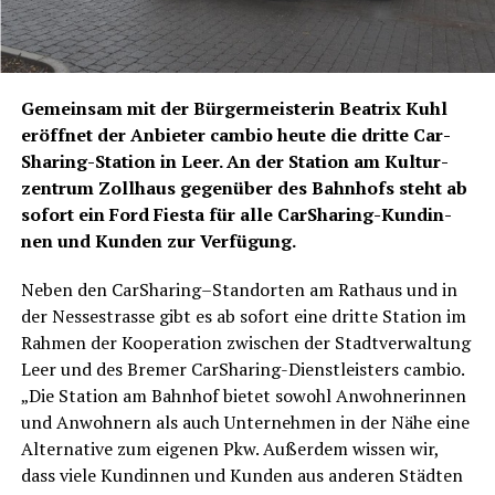
Gemein­sam mit der Bür­ger­meis­te­rin Bea­trix Kuhl
eröff­net der Anbie­ter cam­bio heu­te die drit­te Car­
Sha­ring-Sta­ti­on in Leer. An der Sta­ti­on am Kul­tur­
zen­trum Zoll­haus gegen­über des Bahn­hofs steht ab
sofort ein Ford Fies­ta für alle Car­Sha­ring-Kun­din­
nen und Kun­den zur Verfügung.
Neben den CarSharing–Standorten am Rat­haus und in
der Ness­estras­se gibt es ab sofort eine drit­te Sta­ti­on im
Rah­men der Koope­ra­ti­on zwi­schen der Stadt­ver­wal­tung
Leer und des Bre­mer Car­Sha­ring-Dienst­leis­ters cam­bio.
„Die Sta­ti­on am Bahn­hof bie­tet sowohl Anwoh­ne­rin­nen
und Anwoh­nern als auch Unter­neh­men in der Nähe eine
Alter­na­ti­ve zum eige­nen Pkw. Außer­dem wis­sen wir,
dass vie­le Kun­din­nen und Kun­den aus ande­ren Städ­ten