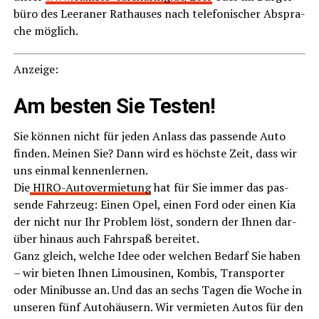
bü­ro des Leera­ner Rat­hau­ses nach tele­fo­ni­scher Abspra­
che möglich.
Anzei­ge:
Am bes­ten Sie Testen!
Sie kön­nen nicht für jeden Anlass das pas­sen­de Auto
fin­den. Mei­nen Sie? Dann wird es höchs­te Zeit, dass wir
uns ein­mal ken­nen­ler­nen.
Die
HIRO-Auto­ver­mie­tung
hat für Sie immer das pas­
sen­de Fahr­zeug: Einen Opel, einen Ford oder einen Kia
der nicht nur Ihr Pro­blem löst, son­dern der Ihnen dar­
über hin­aus auch Fahr­spaß berei­tet.
Ganz gleich, wel­che Idee oder wel­chen Bedarf Sie haben
– wir bie­ten Ihnen Limou­si­nen, Kom­bis, Trans­por­ter
oder Mini­bus­se an. Und das an sechs Tagen die Woche in
unse­ren fünf Auto­häu­sern. Wir ver­mie­ten Autos für den