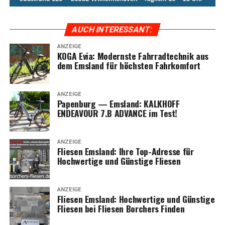
AUCH INTER­ES­SANT:
ANZEIGE
KOGA Evia: Moderns­te Fahr­rad­tech­nik aus
dem Ems­land für höchs­ten Fahrkomfort
ANZEIGE
Papen­burg — Ems­land: KALKHOFF
ENDEAVOUR 7.B ADVANCE im Test!
ANZEIGE
Flie­sen Ems­land: Ihre Top-Adres­se für
Hoch­wer­ti­ge und Güns­ti­ge Fliesen
ANZEIGE
Flie­sen Ems­land: Hoch­wer­ti­ge und Güns­ti­ge
Flie­sen bei Flie­sen Bor­chers Finden