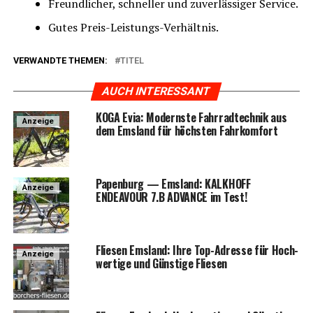
Freund­li­cher, schnel­ler und zuver­läs­si­ger Service.
Gutes Preis-Leis­tungs-Ver­hält­nis.
VERWANDTE THEMEN:
TITEL
AUCH INTERESSANT
KOGA Evia: Moderns­te Fahr­rad­tech­nik aus
Anzeige
dem Ems­land für höchs­ten Fahrkomfort
Papen­burg — Ems­land: KALKHOFF
Anzeige
ENDEAVOUR 7.B ADVANCE im Test!
Flie­sen Ems­land: Ihre Top-Adres­se für Hoch­
Anzeige
wer­ti­ge und Güns­ti­ge Fliesen