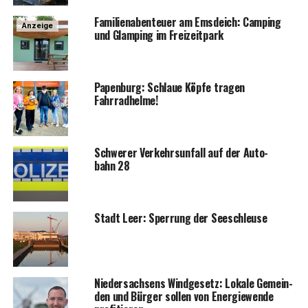
Fami­li­en­aben­teu­er am Ems­deich: Cam­ping
Anzeige
und Glam­ping im Freizeitpark
Papen­burg: Schlaue Köp­fe tra­gen
Fahrradhelme!
Schwe­rer Ver­kehrs­un­fall auf der Auto­
bahn 28
Stadt Leer: Sper­rung der Seeschleuse
Nie­der­sach­sens Wind­ge­setz: Loka­le Gemein­
den und Bür­ger sol­len von Ener­gie­wen­de