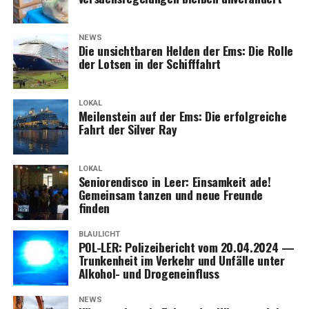
NEWS
Die unsicht­ba­ren Hel­den der Ems: Die Rol­le
der Lot­sen in der Schifffahrt
LOKAL
Mei­len­stein auf der Ems: Die erfolg­rei­che
Fahrt der Sil­ver Ray
LOKAL
Senio­ren­dis­co in Leer: Ein­sam­keit ade!
Gemein­sam tan­zen und neue Freun­de
finden
BLAULICHT
POL-LER: Poli­zei­be­richt vom 20.04.2024 —
Trun­ken­heit im Ver­kehr und Unfäl­le unter
Alko­hol- und Drogeneinfluss
NEWS