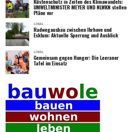
Küs­ten­schutz in Zei­ten des Kli­ma­wan­dels:
UMWELTMINISTER MEYER UND NLWKN stel­len
Plä­ne vor
LOKAL
Rad­weg­aus­bau zwi­schen Ihr­ho­ve und
Esklum: Aktu­el­le Sper­rung und Ausblick
LOKAL
Gemein­sam gegen Hun­ger: Die Leera­ner
Tafel im Einsatz