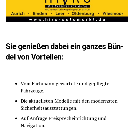
Sie genie­ßen dabei ein gan­zes Bün­
del von Vorteilen:
Vom Fach­mann gewar­te­te und gepfleg­te
Fahrzeuge.
Die aktu­ells­ten Model­le mit den moderns­ten
Sicherheitsausstattungen.
Auf Anfra­ge Frei­sprech­ein­rich­tung und
Navigation.