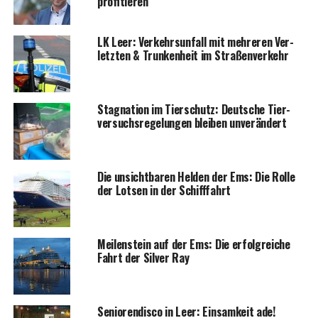
profitieren
LK Leer: Ver­kehrs­un­fall mit meh­re­ren Ver­
letz­ten & Trun­ken­heit im Straßenverkehr
Sta­gna­ti­on im Tier­schutz: Deut­sche Tier­
ver­suchs­re­ge­lun­gen blei­ben unverändert
Die unsicht­ba­ren Hel­den der Ems: Die Rol­le
der Lot­sen in der Schifffahrt
Mei­len­stein auf der Ems: Die erfolg­rei­che
Fahrt der Sil­ver Ray
Senio­ren­dis­co in Leer: Ein­sam­keit ade!