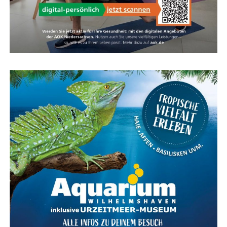
Ent­de­cken Sie Ihr Hand­werk:
BauWoLe.de
prä­sen­tiert