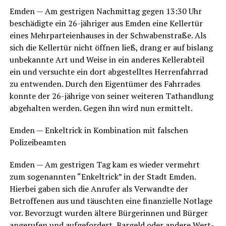
Emden — Am gest­ri­gen Nach­mit­tag gegen 13:30 Uhr
beschä­dig­te ein 26-jäh­ri­ger aus Emden eine Kel­ler­tür
eines Mehr­par­tei­en­hau­ses in der Schwa­ben­stra­ße. Als
sich die Kel­ler­tür nicht öff­nen ließ, drang er auf bis­lang
unbe­kann­te Art und Wei­se in ein ande­res Kel­ler­ab­teil
ein und ver­such­te ein dort abge­stell­tes Her­ren­fahr­rad
zu ent­wen­den. Durch den Eigen­tü­mer des Fahr­ra­des
konn­te der 26-jäh­ri­ge von sei­ner wei­te­ren Tat­hand­lung
abge­hal­ten wer­den. Gegen ihn wird nun ermittelt.
Emden — Enkel­trick in Kom­bi­na­ti­on mit fal­schen
Polizeibeamten
Emden — Am gest­ri­gen Tag kam es wie­der ver­mehrt
zum soge­nann­ten “Enkel­trick” in der Stadt Emden.
Hier­bei gaben sich die Anru­fer als Ver­wand­te der
Betrof­fe­nen aus und täusch­ten eine finan­zi­el­le Not­la­ge
vor. Bevor­zugt wur­den älte­re Bür­ge­rin­nen und Bür­ger
ange­ru­fen und auf­ge­for­dert, Bar­geld oder ande­re Wert­