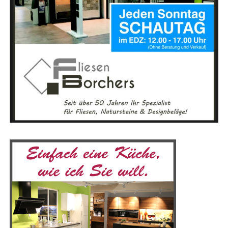
klei­nen Repa­
ra­tu­ren bis
hin zu kom­
plet­ten Neu­
de­ckun­gen –
hier wird jedes
Pro­jekt mit
höchs­ter
Sorg­falt und
Qua­li­tät
umge­setzt. Beson­ders spe­zia­li­siert ist das Team auf die
Instal­la­ti­on von Bal­kon­kraft­an­la­gen. Zahl­rei­che Anla­
gen wur­den bereits erfolg­reich in Ost­fries­land und dem
Ems­land mon­tiert, stets mit dem Ziel, opti­ma­le Ergeb­
nis­se zu erzielen.
T.I. Ser­vice bie­tet ver­schie­de­ne Vari­an­ten in unter­
schied­li­chen Preis­klas­sen, um eine opti­ma­le Däm­mung