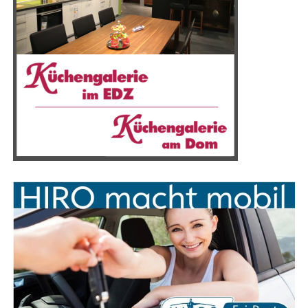
des Daches zu gewähr­leis­ten. Zudem ste­hen die Exper­
ten auch für Velux-Fens­ter, Bau­klemp­ne­rei und Gau­ben­
bau zur Ver­fü­gung. Egal, ob es sich um klei­ne Repa­ra­tu­
ren oder um kom­ple­xe Pro­jek­te han­delt – T.I. Ser­vice
nimmt sich jedem Auf­trag mit Kom­pe­tenz und Enga­ge­
ment an.
Das fle­xi­ble und zuver­läs­si­ge Team von T.I. Ser­vice
reagiert schnell auf die indi­vi­du­el­len Wün­sche und
Anfor­de­run­gen der Kun­den. So wur­den bereits zahl­rei­
che gro­ße und klei­ne Pro­jek­te erfolg­reich durch­ge­führt
und abgeschlossen.
Kon­tak­tie­ren Sie Ingo Ulsa­mer von T.I. Ser­vice für Ihre
Anfragen: