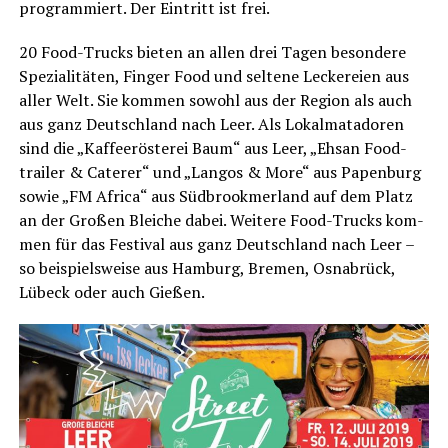
pro­gram­miert. Der Ein­tritt ist frei.
20 Food-Trucks bie­ten an allen drei Tagen beson­de­re
Spe­zia­li­tä­ten, Fin­ger Food und sel­te­ne Lecke­rei­en aus
aller Welt. Sie kom­men sowohl aus der Regi­on als auch
aus ganz Deutsch­land nach Leer. Als Lokal­ma­ta­do­ren
sind die „Kaf­fee­rös­te­rei Baum“ aus Leer, „Ehsan Food­
trai­ler & Cate­rer“ und „Lan­gos & More“ aus Papen­burg
sowie „FM Afri­ca“ aus Süd­brook­mer­land auf dem Platz
an der Gro­ßen Blei­che dabei. Wei­te­re Food-Trucks kom­
men für das Fes­ti­val aus ganz Deutsch­land nach Leer –
so bei­spiels­wei­se aus Ham­burg, Bre­men, Osna­brück,
Lübeck oder auch Gießen.