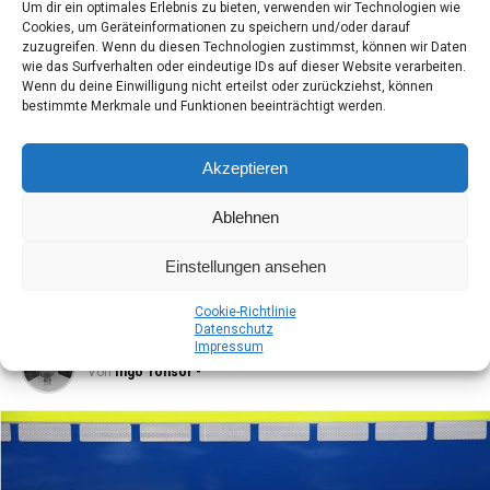
Um dir ein optimales Erlebnis zu bieten, verwenden wir Technologien wie
die Anga­ben zu dem Ver­ur­sa­cher der Ölspur machen
Cookies, um Geräteinformationen zu speichern und/oder darauf
kön­nen wer­den gebe­ten sich mit der Poli­zei in Papen­
zuzugreifen. Wenn du diesen Technologien zustimmst, können wir Daten
burg, Tel.: 04961/926–0, in Ver­bin­dung zu setzen.
wie das Surfverhalten oder eindeutige IDs auf dieser Website verarbeiten.
Wenn du deine Einwilligung nicht erteilst oder zurückziehst, können
bestimmte Merkmale und Funktionen beeinträchtigt werden.
WEITERLESEN
Akzeptieren
Ablehnen
BLAULICHT
Anzeige
Schwe­rer Ver­kehrs­un­fall auf der
Einstellungen ansehen
Auto­bahn 28
Coo­kie-Richt­li­nie
Daten­schutz
Impres­sum
Veröffentlicht
vor 2 Jahren
am
23. April 2024
Von
Ingo Tonsor -