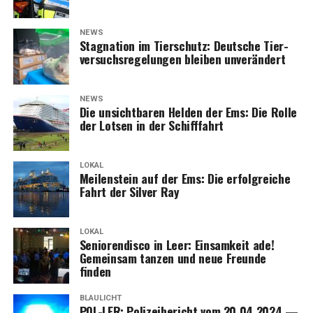
NEWS
Sta­gna­ti­on im Tier­schutz: Deut­sche Tier­
ver­suchs­re­ge­lun­gen blei­ben unverändert
NEWS
Die unsicht­ba­ren Hel­den der Ems: Die Rol­le
der Lot­sen in der Schifffahrt
LOKAL
Mei­len­stein auf der Ems: Die erfolg­rei­che
Fahrt der Sil­ver Ray
LOKAL
Senio­ren­dis­co in Leer: Ein­sam­keit ade!
Gemein­sam tan­zen und neue Freun­de
finden
BLAULICHT
POL-LER: Poli­zei­be­richt vom 20.04.2024 —