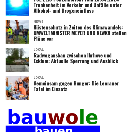
Trun­ken­heit im Ver­kehr und Unfäl­le unter
Alko­hol- und Drogeneinfluss
NEWS
Küs­ten­schutz in Zei­ten des Kli­ma­wan­dels:
UMWELTMINISTER MEYER UND NLWKN stel­len
Plä­ne vor
LOKAL
Rad­weg­aus­bau zwi­schen Ihr­ho­ve und
Esklum: Aktu­el­le Sper­rung und Ausblick
LOKAL
Gemein­sam gegen Hun­ger: Die Leera­ner
Tafel im Einsatz