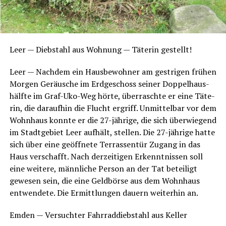
Leer — Dieb­stahl aus Woh­nung — Täte­rin gestellt!
Leer — Nach­dem ein Haus­be­woh­ner am gest­ri­gen frü­hen
Mor­gen Geräu­sche im Erd­ge­schoss sei­ner Dop­pel­haus­
hälf­te im Graf-Uko-Weg hör­te, über­rasch­te er eine Täte­
rin, die dar­auf­hin die Flucht ergriff. Unmit­tel­bar vor dem
Wohn­haus konn­te er die 27-jäh­ri­ge, die sich über­wie­gend
im Stadt­ge­biet Leer auf­hält, stel­len. Die 27-jäh­ri­ge hat­te
sich über eine geöff­ne­te Ter­ras­sen­tür Zugang in das
Haus ver­schafft. Nach der­zei­ti­gen Erkennt­nis­sen soll
eine wei­te­re, männ­li­che Per­son an der Tat betei­ligt
gewe­sen sein, die eine Geld­bör­se aus dem Wohn­haus
ent­wen­de­te. Die Ermitt­lun­gen dau­ern wei­ter­hin an.
Emden — Ver­such­ter Fahr­rad­dieb­stahl aus Keller