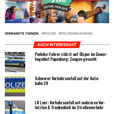
VERWANDTE THEMEN:
POLIZEI
POLIZEIMELDUNGEN
AUCH INTERESSANT
Pedelec-Fah­rer stürzt auf Ölspur im Gewer­
be­ge­biet Papen­burg: Zeu­gen gesucht
Schwe­rer Ver­kehrs­un­fall auf der Auto­
bahn 28
LK Leer: Ver­kehrs­un­fall mit meh­re­ren Ver­
letz­ten & Trun­ken­heit im Straßenverkehr