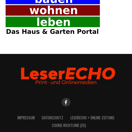
IMPRES­SUM
DATEN­SCHUTZ
LESE­R­ECHO + ONLINE-ZEITUNG
COO­KIE-RICH­T­­LI­­NIE (EU)