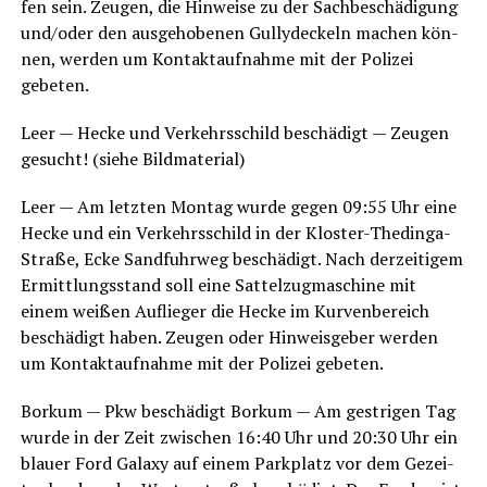
fen sein. Zeu­gen, die Hin­wei­se zu der Sach­be­schä­di­gung
und/oder den aus­ge­ho­be­nen Gul­ly­de­ckeln machen kön­
nen, wer­den um Kon­takt­auf­nah­me mit der Poli­zei
gebeten.
Leer — Hecke und Ver­kehrs­schild beschä­digt — Zeu­gen
gesucht! (sie­he Bildmaterial)
Leer — Am letz­ten Mon­tag wur­de gegen 09:55 Uhr eine
Hecke und ein Ver­kehrs­schild in der Klos­ter-The­dinga-
Stra­ße, Ecke Sand­fuhr­weg beschä­digt. Nach der­zei­ti­gem
Ermitt­lungs­stand soll eine Sat­tel­zug­ma­schi­ne mit
einem wei­ßen Auf­lie­ger die Hecke im Kur­ven­be­reich
beschä­digt haben. Zeu­gen oder Hin­weis­ge­ber wer­den
um Kon­takt­auf­nah­me mit der Poli­zei gebeten.
Bor­kum — Pkw beschä­digt Bor­kum — Am gest­ri­gen Tag
wur­de in der Zeit zwi­schen 16:40 Uhr und 20:30 Uhr ein
blau­er Ford Gala­xy auf einem Park­platz vor dem Gezei­