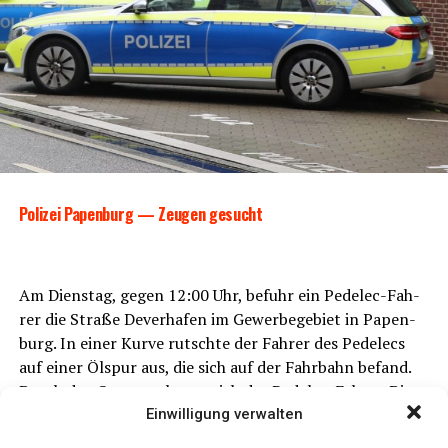
Poli­zei Papen­burg — Zeu­gen gesucht
Am Diens­tag, gegen 12:00 Uhr, befuhr ein Pedelec-Fah­
rer die Stra­ße Dever­ha­fen im Gewer­be­ge­biet in Papen­
burg. In einer Kur­ve rutsch­te der Fah­rer des Pedelecs
auf einer Ölspur aus, die sich auf der Fahr­bahn befand.
Durch den Sturz ver­letz­te sich der Pedelec-Fah­rer. Die
Ölspur auf der Fahr­bahn wur­de zuvor ver­mut­lich durch
Einwilligung verwalten
ein bis­lang unbe­kann­tes Fahr­zeug ver­ur­sacht. Zeu­gen