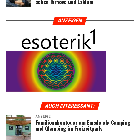
schen Ihr­ho­ve und Esklum
ANZEI­GEN
AUCH INTER­ES­SANT:
ANZEIGE
Fami­li­en­aben­teu­er am Ems­deich: Cam­ping
und Glam­ping im Freizeitpark