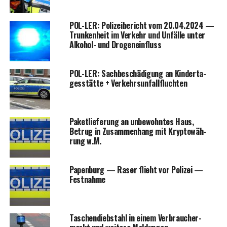
POL-LER: Poli­zei­be­richt vom 20.04.2024 —
Trun­ken­heit im Ver­kehr und Unfäl­le unter
Alko­hol- und Drogeneinfluss
POL-LER: Sach­be­schä­di­gung an Kin­der­ta­
ges­stät­te + Verkehrsunfallfluchten
Paket­lie­fe­rung an unbe­wohn­tes Haus,
Betrug in Zusam­men­hang mit Kryp­to­wäh­
rung w.M.
Papen­burg — Raser flieht vor Poli­zei —
Festnahme
Taschen­dieb­stahl in einem Ver­brau­cher­