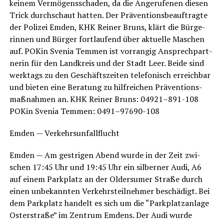
kei­nem Ver­mö­gens­scha­den, da die Ange­ru­fe­nen die­sen
Trick durch­schaut hat­ten. Der Prä­ven­ti­ons­be­auf­trag­te
der Poli­zei Emden, KHK Rei­ner Bruns, klärt die Bür­ge­
rin­nen und Bür­ger fort­lau­fend über aktu­el­le Maschen
auf. POKin Sve­nia Tem­men ist vor­ran­gig Ansprech­part­
ne­rin für den Land­kreis und der Stadt Leer. Bei­de sind
werk­tags zu den Geschäfts­zei­ten tele­fo­nisch erreich­bar
und bie­ten eine Bera­tung zu hilf­rei­chen Prä­ven­ti­ons­
maß­nah­men an. KHK Rei­ner Bruns: 04921–891-108
POKin Sve­nia Tem­men: 0491–97690-108
Emden — Verkehrsunfallflucht
Emden — Am gest­ri­gen Abend wur­de in der Zeit zwi­
schen 17:45 Uhr und 19:45 Uhr ein sil­ber­ner Audi, A6
auf einem Park­platz an der Older­su­mer Stra­ße durch
einen unbe­kann­ten Ver­kehrs­teil­neh­mer beschä­digt. Bei
dem Park­platz han­delt es sich um die “Park­platz­an­la­ge
Oster­stra­ße” im Zen­trum Emdens. Der Audi wur­de