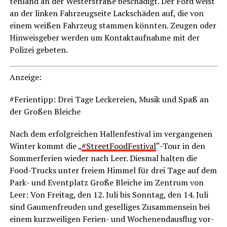
ten­land an der Wes­ter­stra­ße beschä­digt. Der Ford weist
an der lin­ken Fahr­zeug­sei­te Lack­schä­den auf, die von
einem wei­ßen Fahr­zeug stam­men könn­ten. Zeu­gen oder
Hin­weis­ge­ber wer­den um Kon­takt­auf­nah­me mit der
Poli­zei gebeten.
Anzei­ge:
#Feri­en­tipp: Drei Tage Lecke­rei­en, Musik und Spaß an
der Gro­ßen Bleiche
Nach dem erfolg­rei­chen Hal­len­fes­ti­val im ver­gan­ge­nen
Win­ter kommt die „
#
Street­Food­Fes­ti­val
“-Tour in den
Som­mer­fe­ri­en wie­der nach Leer. Dies­mal hal­ten die
Food-Trucks unter frei­em Him­mel für drei Tage auf dem
Park- und Event­platz Gro­ße Blei­che im Zen­trum von
Leer: Von Frei­tag, den 12. Juli bis Sonn­tag, den 14. Juli
sind Gau­men­freu­den und gesel­li­ges Zusam­men­sein bei
einem kurz­wei­li­gen Feri­en- und Wochen­en­dau
sflug vor­