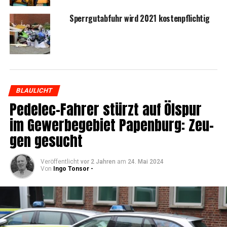
Sperr­gut­ab­fuhr wird 2021 kostenpflichtig
BLAULICHT
Pedelec-Fah­rer stürzt auf Ölspur
im Gewer­be­ge­biet Papen­burg: Zeu­
gen gesucht
Veröffentlicht
vor 2 Jahren
am
24. Mai 2024
Von
Ingo Tonsor -