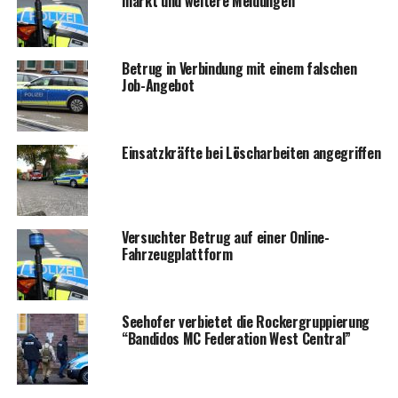
markt und wei­te­re Meldungen
Betrug in Ver­bin­dung mit einem fal­schen
Job-Angebot
Ein­satz­kräf­te bei Lösch­ar­bei­ten angegriffen
Ver­such­ter Betrug auf einer Online-
Fahrzeugplattform
See­ho­fer ver­bie­tet die Rocker­grup­pie­rung
“Ban­di­dos MC Fede­ra­ti­on West Central”