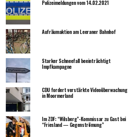
Poli­zei­mel­dun­gen vom 14.02.2021
Auf­räum­ak­ti­on am Leera­ner Bahnhof
Star­ker Schnee­fall beein­träch­tigt
Impfkampagne
CDU for­dert ver­stärk­te Video­über­wa­chung
in Moormerland
Im ZDF: “Wilsberg”-Kommissar zu Gast bei
“Fries­land — Gegenströmung”