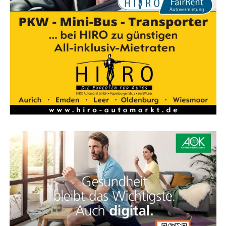
Adres­se: Frie­sen­weg 18, 26624 Süd­brook­mer­land,
Moor­dorf
E‑Mail: t.i.service@outlook.de
Tele­fon: 0170 898 22 39