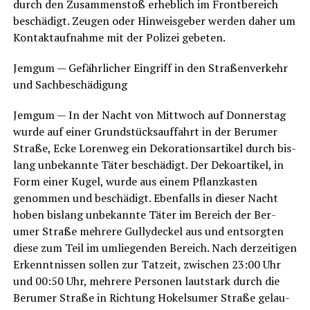
durch den Zusam­men­stoß erheb­lich im Front­be­reich
beschä­digt. Zeu­gen oder Hin­weis­ge­ber wer­den daher um
Kon­takt­auf­nah­me mit der Poli­zei gebeten.
Jem­gum — Gefähr­li­cher Ein­griff in den Stra­ßen­ver­kehr
und Sachbeschädigung
Jem­gum — In der Nacht von Mitt­woch auf Don­ners­tag
wur­de auf einer Grund­stücks­auf­fahrt in der Ber­umer
Stra­ße, Ecke Loren­weg ein Deko­ra­ti­ons­ar­ti­kel durch bis­
lang unbe­kann­te Täter beschä­digt. Der Deko­ar­ti­kel, in
Form einer Kugel, wur­de aus einem Pflanz­kas­ten
genom­men und beschä­digt. Eben­falls in die­ser Nacht
hoben bis­lang unbe­kann­te Täter im Bereich der Ber­
umer Stra­ße meh­re­re Gul­ly­de­ckel aus und ent­sorg­ten
die­se zum Teil im umlie­gen­den Bereich. Nach der­zei­ti­gen
Erkennt­nis­sen sol­len zur Tat­zeit, zwi­schen 23:00 Uhr
und 00:50 Uhr, meh­re­re Per­so­nen laut­stark durch die
Ber­umer Stra­ße in Rich­tung Hokel­su­mer Stra­ße gelau­