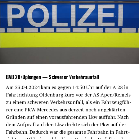
BAB 28/Uplengen — Schwe­rer Verkehrsunfall
Am 23.04.2024 kam es gegen 14:50 Uhr auf der A 28 in
Fahrt­rich­tung Olden­burg kurz vor der AS Apen/Remels
zu einem schwe­ren Ver­kehrs­un­fall, als ein Fahr­zeug­füh­
rer eine PKW Mer­ce­des aus der­zeit noch unge­klär­ten
Grün­den auf einen vor­aus­fah­ren­den Lkw auf­fuhr. Nach
dem Auf­prall auf den Lkw dreh­te sich der Pkw auf der
Fahr­bahn. Dadurch war die gesam­te Fahr­bahn in Fahrt­