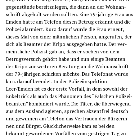
ge­gen­stän­de bereit­zu­le­gen, die dann an der Wohn­an­
schrift abge­holt wer­den soll­ten. Eine 79-jäh­ri­ge Frau aus
Emden hat­te am Tele­fon die­sen Betrug erkannt und die
Poli­zei alar­miert. Kurz dar­auf wur­de die Frau erneut,
die­ses Mal von einer männ­li­chen Per­son, ange­ru­fen, der
sich als Beam­ter der Kri­po aus­ge­ge­ben hat­te. Der ver­
meint­li­che Poli­zist gab an, dass er soeben von dem
Betrugs­ver­such gehört habe und nun eini­ge Beam­ten
der Kri­po zur wei­te­ren Bera­tung an die Wohn­an­schrift
der 79-jäh­ri­gen schi­cken möch­te. Das Tele­fo­nat wur­de
kurz dar­auf been­det. In der Poli­zei­in­spek­ti­on
Leer/Emden ist es der ers­te Vor­fall, in dem sowohl der
Enkel­trick als auch das Phä­no­men des “Fal­schen Poli­zei­
be­am­ten” kom­bi­niert wur­de. Die Täter, die über­wie­gend
aus dem Aus­land agie­ren, spre­chen akzent­frei deutsch
und gewin­nen am Tele­fon das Ver­trau­en der Bür­ge­rin­
nen und Bür­ger. Glück­li­cher­wei­se kam es bei den
bekannt gewor­de­nen Vor­fäl­len vom gest­ri­gen Tag zu