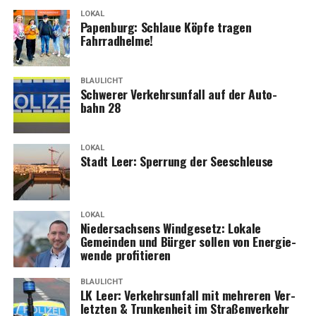
LOKAL
Papen­burg: Schlaue Köp­fe tra­gen
Fahrradhelme!
BLAULICHT
Schwe­rer Ver­kehrs­un­fall auf der Auto­
bahn 28
LOKAL
Stadt Leer: Sper­rung der Seeschleuse
LOKAL
Nie­der­sach­sens Wind­ge­setz: Loka­le
Gemein­den und Bür­ger sol­len von Ener­gie­
wen­de profitieren
BLAULICHT
LK Leer: Ver­kehrs­un­fall mit meh­re­ren Ver­
letz­ten & Trun­ken­heit im Straßenverkehr