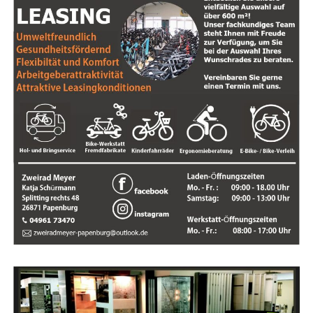
und Instal­la­ti­on von Balkonkraftanlagen
Sie suchen im Raum Ost­fries­land und bis ins Ems­land
nach einem ver­läss­li­chen und kom­pe­ten­ten Hand­wer­ker
für die Gestal­tung und Pfle­ge Ihres Daches? Dann ist
Ingo Ulsa­mer von T.I. Ser­vice Ihr Ansprech­part­ner ers­
ter Wahl. Mit lang­jäh­ri­ger Erfah­rung und Fach­kennt­nis­
sen bie­tet er ein brei­tes Spek­trum an Leis­tun­gen rund
um die Dach­de­cke­rei an.
Bei T.I. Ser­
vice steht die
Dach­sa­nie­
rung und
Abdich­tung
aller Art im
Fokus. Von