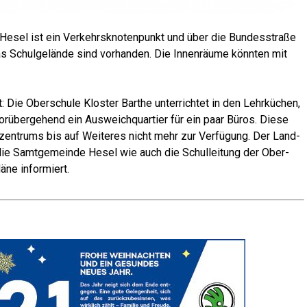
g: Hesel ist ein Ver­kehrs­kno­ten­punkt und über die Bun­des­stra­ße
s Schul­ge­län­de sind vor­han­den. Die Innen­räu­me könn­ten mit
Die Ober­schu­le Klos­ter Bar­the unter­rich­tet in den Lehr­kü­chen,
or­über­ge­hend ein Aus­weich­quar­tier für ein paar Büros. Die­se
­zen­trums bis auf Wei­te­res nicht mehr zur Ver­fü­gung. Der Land­
ie Samt­ge­mein­de Hesel wie auch die Schul­lei­tung der Ober­
ä­ne informiert.