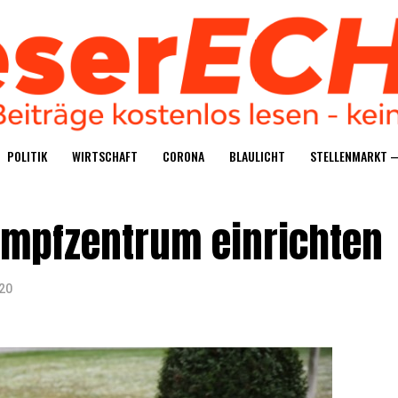
POLI­TIK
WIRT­SCHAFT
CORO­NA
BLAU­LICHT
STEL­LEN­MARKT 
 Impf­zen­trum einrichten
20