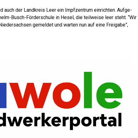
auch der Land­kreis Leer ein Impf­zen­trum ein­rich­ten. Auf­ge­
helm-Busch-För­der­schu­le in Hesel, die teil­wei­se leer steht. “Wir
ie­der­sach­sen gemel­det und war­ten nun auf eine Frei­ga­be”,