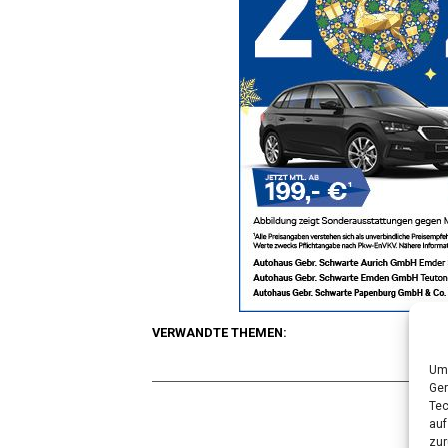
VERWANDTE THEMEN:
Um 
A
Ger
Tec
auf
zur