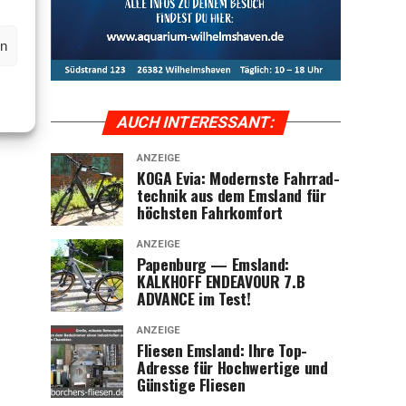
en
AUCH INTER­ES­SANT:
ANZEIGE
KOGA Evia: Moderns­te Fahr­rad­
tech­nik aus dem Ems­land für
höchs­ten Fahrkomfort
ANZEIGE
Papen­burg — Ems­land:
KALKHOFF ENDEAVOUR 7.B
ADVANCE im Test!
ANZEIGE
Flie­sen Ems­land: Ihre Top-
Adres­se für Hoch­wer­ti­ge und
Güns­ti­ge Fliesen