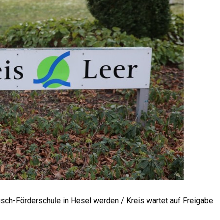
usch-För­der­schu­le in Hesel wer­den / Kreis war­tet auf Frei­ga­be