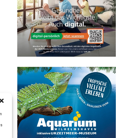
um
Ds