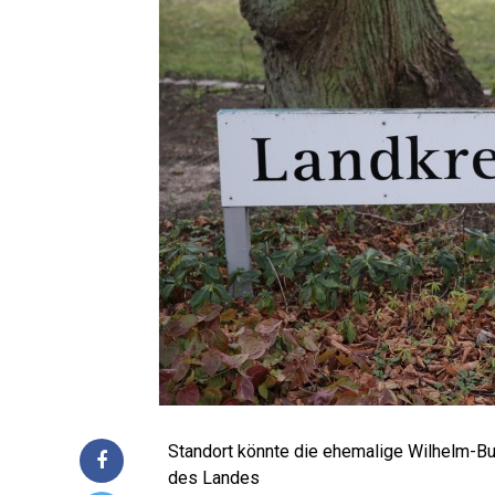
Stand­ort könn­te die ehe­ma­li­ge Wil­helm-B
des Landes