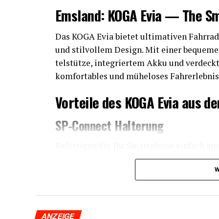
Ems­land: KOGA Evia — The S
Das KOGA Evia bie­tet ulti­ma­ti­ven Fahr­rad­
und stil­vol­lem Design. Mit einer beque­men S
tel­stüt­ze, inte­grier­tem Akku und ver­deck
kom­for­ta­bles und mühe­lo­ses Fahr­erleb­ni
Vor­tei­le des KOGA Evia aus
SP-Con­nect Halterung
Befes­ti­gen Sie Ihr Smart­phone ein­fach am
im Blick.
W
Ergo­no­mi­scher Akkugriff
Die Akku­ab­de­ckung hat einen ergo­no­mi­s
tert. Dies macht das Hand­ling des E‑Bikes
ANZEIGE