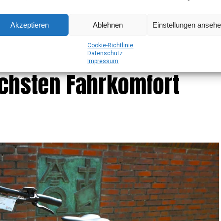
Akzeptieren
Ablehnen
Einstellungen anseh
e Fahr­rad­tech­nik aus
Coo­kie-Richt­li­nie
Daten­schutz
Impres­sum
chs­ten Fahrkomfort