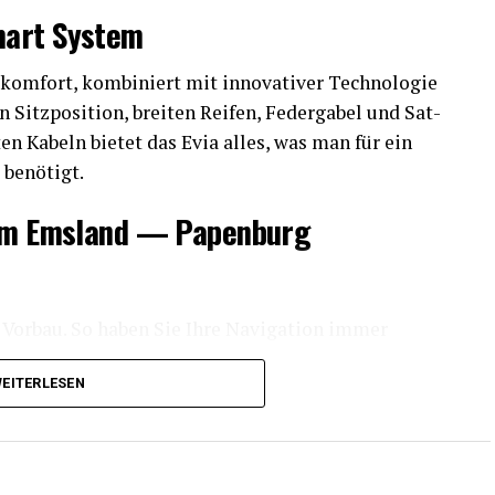
mart System
kom­fort, kom­bi­niert mit inno­va­ti­ver Tech­no­lo­gie
itz­po­si­ti­on, brei­ten Rei­fen, Feder­ga­bel und Sat­
­ten Kabeln bie­tet das Evia alles, was man für ein
s benötigt.
 dem Ems­land — Papenburg
 Vor­bau. So haben Sie Ihre Navi­ga­ti­on immer
EITERLESEN
chen Griff, der das Ent­neh­men des Akkus erleich­
 beson­ders benutzerfreundlich.