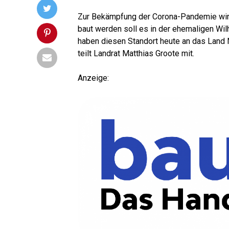
Zur Bekämp­fung der Coro­na-Pan­de­mie wird 
baut wer­den soll es in der ehe­ma­li­gen Wil­
haben die­sen Stand­ort heu­te an das Land N
teilt Land­rat Mat­thi­as Groo­te mit.
Anzei­ge: