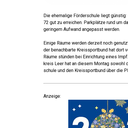
Die ehe­ma­li­ge För­der­schu­le liegt güns­ti
72 gut zu errei­chen. Park­plät­ze rund um da
gerin­gem Auf­wand ange­passt werden.
Eini­ge Räu­me wer­den der­zeit noch genutzt: 
der benach­bar­te Kreis­sport­bund hat dort v
Räu­me stün­den bei Ein­rich­tung eines Impf
kreis Leer hat an die­sem Mon­tag sowohl d
schu­le und den Kreis­sport­bund über die Pl
Anzei­ge: