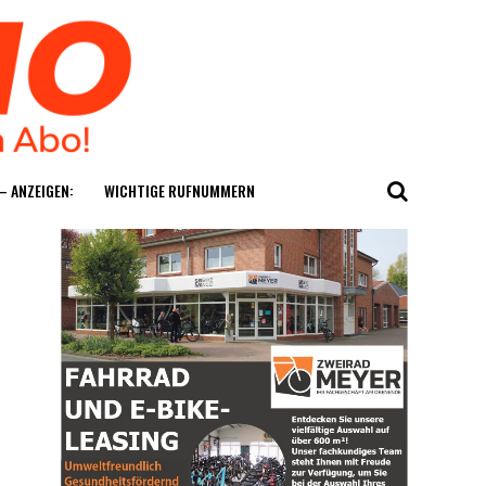
— ANZEIGEN:
WICH­TI­GE RUFNUMMERN