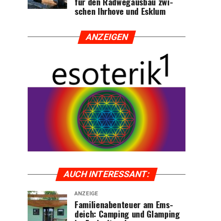
für den Rad­weg­aus­bau zwi­
schen Ihr­ho­ve und Esklum
ANZEI­GEN
AUCH INTER­ES­SANT:
ANZEIGE
Fami­li­en­aben­teu­er am Ems­
deich: Cam­ping und Glam­ping