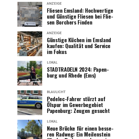
ANZEIGE
Flie­sen Ems­land: Hoch­wer­ti­ge
und Güns­ti­ge Flie­sen bei Flie­
sen Bor­chers Finden
ANZEIGE
Güns­ti­ge Küchen im Ems­land
kau­fen: Qua­li­tät und Ser­vice
im Fokus
LOKAL
STADTRADELN 2024: Papen­
burg und Rhe­de (Ems)
BLAULICHT
Pedelec-Fah­rer stürzt auf
Ölspur im Gewer­be­ge­biet
Papen­burg: Zeu­gen gesucht
LOKAL
Neue Brü­cke für einen bes­se­
ren Rad­weg: Ein Mei­len­stein