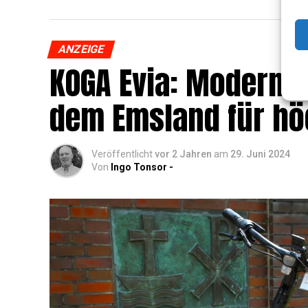
ANZEIGE
KOGA Evia: Moderns­t
dem Ems­land für hö
Veröffentlicht
vor 2 Jahren
am
29. Juni 2024
Von
Ingo Tonsor -