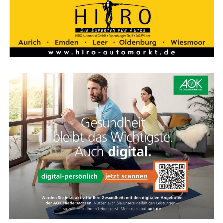
land. Hoch­wer­tig, güns­tig und immer nah bei Ihnen.
KOGA Feder­ga­bel
Kom­fort und Sport­lich­keit vereint
Die Feder­ga­bel des Evia sieht sport­lich aus, ist kom­for­ta­
bel und viel leich­ter als eine Stan­dard-Feder­ga­bel. Die­se
Feder­ein­heit spricht nur bei Bedarf an und bie­tet
zusätz­li­chen Kom­fort für Hand­ge­len­ke und Schul­tern,
ohne das direk­te Fahr­ge­fühl zu verlieren.