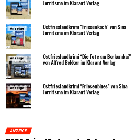
Jor­rit­s­ma im Klar­ant Verlag
Ost­fries­land­kri­mi “Frie­sen­koch” von Sina
Anzeige
Jor­rit­s­ma im Klar­ant Verlag
Ost­fries­land­kri­mi “Die Tote am Bor­kum­kai”
Anzeige
von Alfred Bek­ker im Klar­ant Verlag
Ost­fries­land­kri­mi “Frie­sen­blues” von Sina
Anzeige
Jor­rit­s­ma im Klar­ant Verlag
ANZEIGE