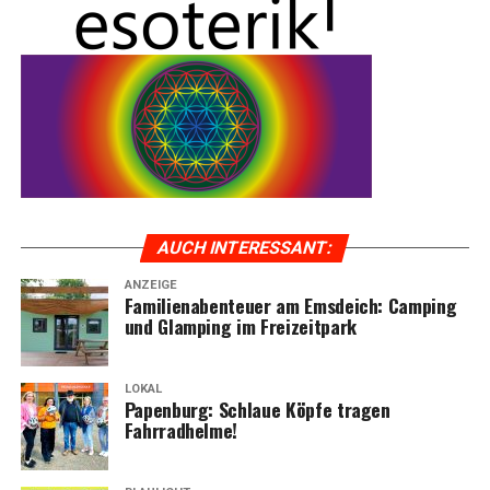
AUCH INTER­ES­SANT:
ANZEIGE
Fami­li­en­aben­teu­er am Ems­deich: Cam­ping
und Glam­ping im Freizeitpark
LOKAL
Papen­burg: Schlaue Köp­fe tra­gen
Fahrradhelme!