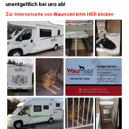
unent­gelt­lich bei uns ab!
Zur Inter­net­sei­te von
Wau
mobil bit­te HIER klicken