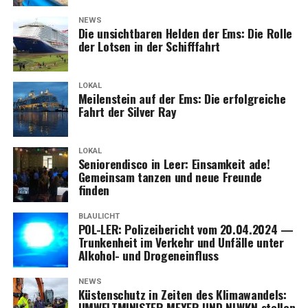
NEWS
Die unsicht­ba­ren Hel­den der Ems: Die Rol­le
der Lot­sen in der Schifffahrt
LOKAL
Mei­len­stein auf der Ems: Die erfolg­rei­che
Fahrt der Sil­ver Ray
LOKAL
Senio­ren­dis­co in Leer: Ein­sam­keit ade!
Gemein­sam tan­zen und neue Freun­de
finden
BLAULICHT
POL-LER: Poli­zei­be­richt vom 20.04.2024 —
Trun­ken­heit im Ver­kehr und Unfäl­le unter
Alko­hol- und Drogeneinfluss
NEWS
Küs­ten­schutz in Zei­ten des Kli­ma­wan­dels:
UMWELTMINISTER MEYER UND NLWKN stel­len