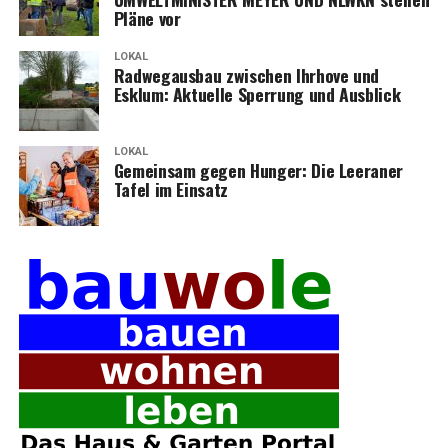
Plä­ne vor
LOKAL
Rad­weg­aus­bau zwi­schen Ihr­ho­ve und
Esklum: Aktu­el­le Sper­rung und Ausblick
LOKAL
Gemein­sam gegen Hun­ger: Die Leera­ner
Tafel im Einsatz