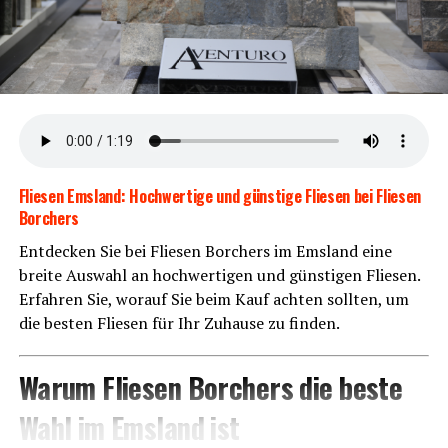
tet weni­ger War­tung und mehr Fahrspaß.
Flie­sen Ems­land: Hoch­wer­ti­ge und güns­ti­ge Flie­sen bei Flie­sen
Borchers
Ent­de­cken Sie bei Flie­sen Bor­chers im Ems­land eine
brei­te Aus­wahl an hoch­wer­ti­gen und güns­ti­gen Flie­sen.
Erfah­ren Sie, wor­auf Sie beim Kauf ach­ten soll­ten, um
KOGA Evia
die bes­ten Flie­sen für Ihr Zuhau­se zu finden.
Opti­ma­ler Fahr­kom­fort mit KOGA
War­um Flie­sen Bor­chers die bes­te
Evia aus dem Emsland
Wahl im Ems­land ist