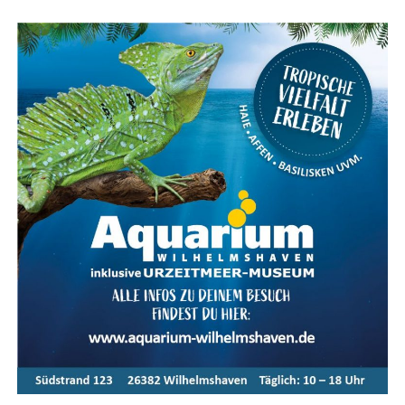
Kar­te für das Ems­land Papenburg
Fazit: Das KOGA Evia — Per­fek­te
Wahl für Radfahrkomfort
Das KOGA Evia ist die per­fek­te Wahl für alle, die uner­
reich­ten Rad­fahr­kom­fort mit stil­vol­lem Design und
moderns­ter Tech­no­lo­gie ver­bin­den möch­ten. Ent­de­cken
Sie das ulti­ma­ti­ve Fahr­erleb­nis mit dem KOGA Evia und
genie­ßen Sie jede Fahrt in vol­len Zügen.
Meta-Text:
Das KOGA Evia bie­tet ulti­ma­ti­ven Fahr­rad­
kom­fort, kom­bi­niert mit inno­va­ti­ver Tech­no­lo­gie und
stil­vol­lem Design. Ent­de­cken Sie die Vor­tei­le und Model­
le der Evia-Serie im Ems­land und erle­ben Sie moder­nen