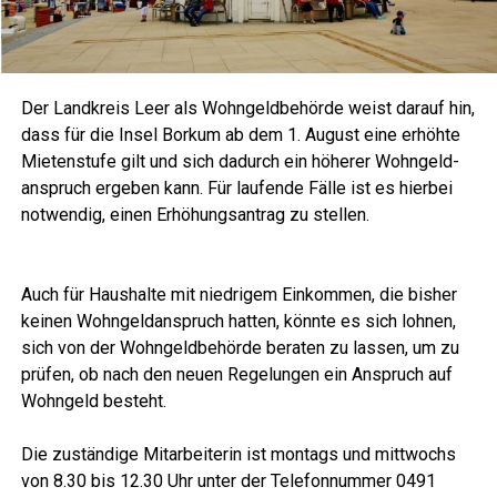
Der Land­kreis Leer als Wohn­geld­be­hör­de weist dar­auf hin,
dass für die Insel Bor­kum ab dem 1. August eine erhöh­te
Mie­ten­stu­fe gilt und sich dadurch ein höhe­rer Wohn­geld­
an­spruch erge­ben kann. Für lau­fen­de Fäl­le ist es hier­bei
not­wen­dig, einen Erhö­hungs­an­trag zu stellen.
LeserECO.de
Auch für Haus­hal­te mit nied­ri­gem Ein­kom­men, die bis­her
kei­nen Wohn­geld­an­spruch hat­ten, könn­te es sich loh­nen,
sich von der Wohn­geld­be­hör­de bera­ten zu las­sen, um zu
prü­fen, ob nach den neu­en Rege­lun­gen ein Anspruch auf
Wohn­geld besteht.
LeserECO.de
Die zustän­di­ge Mit­ar­bei­te­rin ist mon­tags und mitt­wochs
von 8.30 bis 12.30 Uhr unter der Tele­fon­num­mer 0491