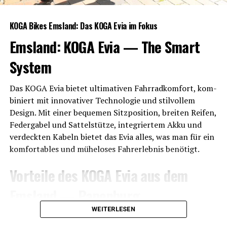
KOGA Bikes Ems­land: Das KOGA Evia im Fokus
Ems­land: KOGA Evia — The Smart
System
Das KOGA Evia bie­tet ulti­ma­ti­ven Fahr­rad­kom­fort, kom­
bi­niert mit inno­va­ti­ver Tech­no­lo­gie und stil­vol­lem
Design. Mit einer beque­men Sitz­po­si­ti­on, brei­ten Rei­fen,
Feder­ga­bel und Sat­tel­stüt­ze, inte­grier­tem Akku und
ver­deck­ten Kabeln bie­tet das Evia alles, was man für ein
kom­for­ta­bles und mühe­lo­ses Fahr­erleb­nis benötigt.
Vor­tei­le des KOGA Evia aus dem
Ems­land — Papenburg
WEITERLESEN
SP-Con­nect Halterung