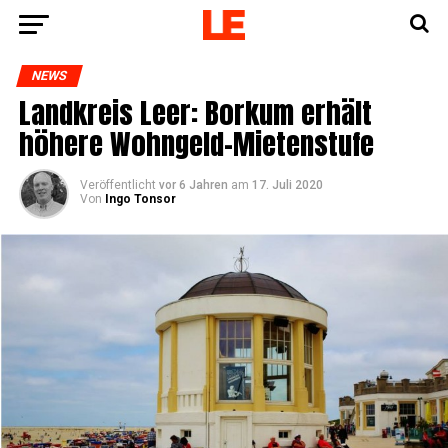
NEWS
Land­kreis Leer: Bor­kum erhält
höhe­re Wohngeld-Mietenstufe
Veröffentlicht
vor 6 Jahren
am
17. Juli 2020
Von
Ingo Tonsor