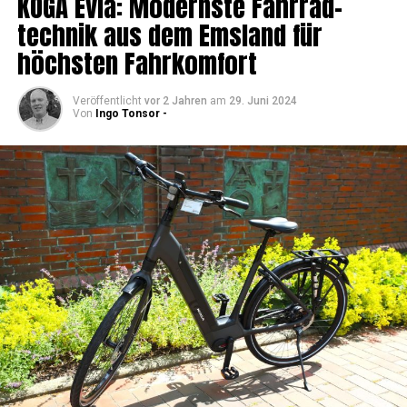
KOGA Evia: Moderns­te Fahr­rad­
tech­nik aus dem Ems­land für
höchs­ten Fahrkomfort
Veröffentlicht
vor 2 Jahren
am
29. Juni 2024
Von
Ingo Tonsor -