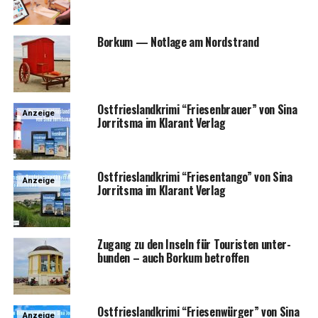
Bor­kum — Not­la­ge am Nordstrand
Ost­fries­land­kri­mi “Frie­sen­brau­er” von Sina
Anzeige
Jor­rit­s­ma im Klar­ant Verlag
Ost­fries­land­kri­mi “Frie­sen­tan­go” von Sina
Anzeige
Jor­rit­s­ma im Klar­ant Verlag
Zugang zu den Inseln für Tou­ris­ten unter­
bun­den – auch Bor­kum betroffen
Ost­fries­land­kri­mi “Frie­sen­wür­ger” von Sina
Anzeige