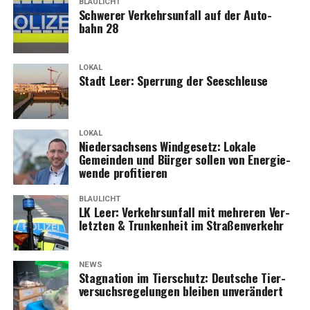
BLAULICHT
Schwe­rer Ver­kehrs­un­fall auf der Auto­
bahn 28
LOKAL
Stadt Leer: Sper­rung der Seeschleuse
LOKAL
Nie­der­sach­sens Wind­ge­setz: Loka­le
Gemein­den und Bür­ger sol­len von Ener­gie­
wen­de profitieren
BLAULICHT
LK Leer: Ver­kehrs­un­fall mit meh­re­ren Ver­
letz­ten & Trun­ken­heit im Straßenverkehr
NEWS
Sta­gna­ti­on im Tier­schutz: Deut­sche Tier­
ver­suchs­re­ge­lun­gen blei­ben unverändert