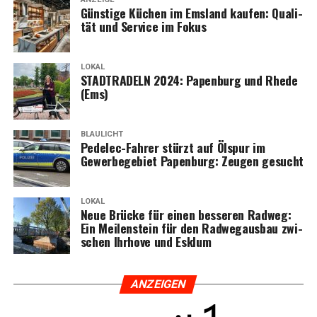
Güns­ti­ge Küchen im Ems­land kau­fen: Qua­li­
tät und Ser­vice im Fokus
LOKAL
STADTRADELN 2024: Papen­burg und Rhe­de
(Ems)
BLAULICHT
Pedelec-Fah­rer stürzt auf Ölspur im
Gewer­be­ge­biet Papen­burg: Zeu­gen gesucht
LOKAL
Neue Brü­cke für einen bes­se­ren Rad­weg:
Ein Mei­len­stein für den Rad­weg­aus­bau zwi­
schen Ihr­ho­ve und Esklum
ANZEI­GEN