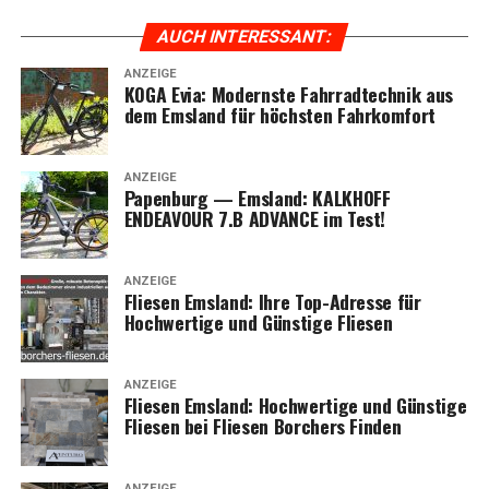
Radfahrkomfort.
AUCH INTER­ES­SANT:
ANZEIGE
KOGA Evia: Moderns­te Fahr­rad­tech­nik aus
dem Ems­land für höchs­ten Fahrkomfort
ANZEIGE
Papen­burg — Ems­land: KALKHOFF
ENDEAVOUR 7.B ADVANCE im Test!
ANZEIGE
Flie­sen Ems­land: Ihre Top-Adres­se für
Hoch­wer­ti­ge und Güns­ti­ge Fliesen
ANZEIGE
Flie­sen Ems­land: Hoch­wer­ti­ge und Güns­ti­ge
Flie­sen bei Flie­sen Bor­chers Finden
ANZEIGE