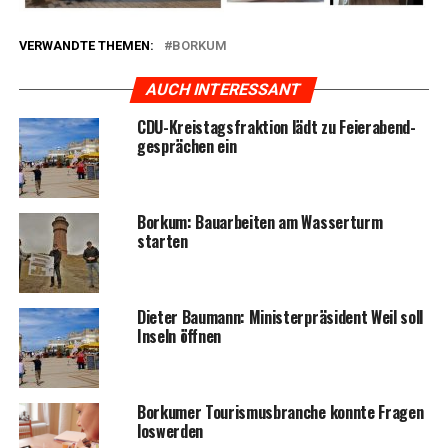
VERWANDTE THEMEN:
BORKUM
AUCH INTERESSANT
CDU-Kreis­tags­frak­ti­on lädt zu Fei­er­abend­
ge­sprä­chen ein
Bor­kum: Bau­ar­bei­ten am Was­ser­turm
starten
Die­ter Bau­mann: Minis­ter­prä­si­dent Weil soll
Inseln öffnen
Bor­ku­mer Tou­ris­mus­bran­che konn­te Fra­gen
loswerden