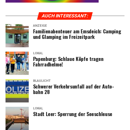
AUCH INTER­ES­SANT:
ANZEIGE
Fami­li­en­aben­teu­er am Ems­deich: Cam­ping
und Glam­ping im Freizeitpark
LOKAL
Papen­burg: Schlaue Köp­fe tra­gen
Fahrradhelme!
BLAULICHT
Schwe­rer Ver­kehrs­un­fall auf der Auto­
bahn 28
LOKAL
Stadt Leer: Sper­rung der Seeschleuse