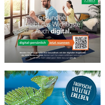
Feder­ein­heit spricht nur bei Bedarf an und bie­tet
zusätz­li­chen Kom­fort für Hand­ge­len­ke und Schul­tern,
ohne das direk­te Fahr­ge­fühl zu verlieren.
Kar­te für das Ems­land Papenburg
Fazit: Das KOGA Evia — Per­fek­te
Wahl für Radfahrkomfort