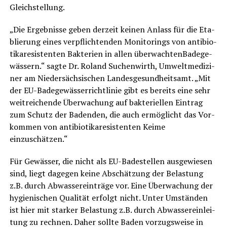
Gleichstellung.
„Die Ergeb­nis­se geben der­zeit kei­nen Anlass für die Eta­
blie­rung eines ver­pflich­ten­den Moni­to­rings von anti­bio­
ti­ka­re­sis­ten­ten Bak­te­ri­en in allen über­wach­ten­Ba­de­ge­
wäs­sern.“ sag­te Dr. Roland Suchen­wirth, Umwelt­me­di­zi­
ner am Nie­der­säch­si­schen Lan­des­ge­sund­heits­amt. „Mit
der EU-Bade­ge­wäs­ser­richt­li­nie gibt es bereits eine sehr
weit­rei­chen­de Über­wa­chung auf bak­te­ri­el­len Ein­trag
zum Schutz der Baden­den, die auch ermög­licht das Vor­
kom­men von anti­bio­ti­ka­re­sis­ten­ten Kei­me
einzuschätzen.“
Für Gewäs­ser, die nicht als EU-Bade­stel­len aus­ge­wie­sen
sind, liegt dage­gen kei­ne Abschät­zung der Belas­tung
z.B. durch Abwas­ser­ein­trä­ge vor. Eine Über­wa­chung der
hygie­ni­schen Qua­li­tät erfolgt nicht. Unter Umstän­den
ist hier mit star­ker Belas­tung z.B. durch Abwas­ser­ein­lei­
tung zu rech­nen. Daher soll­te Baden vor­zugs­wei­se in