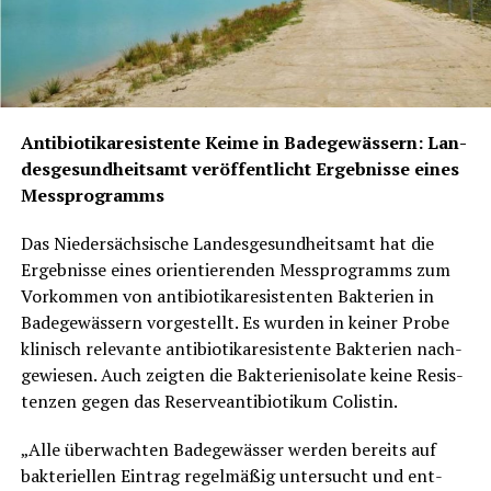
Anti­bio­ti­ka­re­sis­ten­te Kei­me in Bade­ge­wäs­sern: Lan­
des­ge­sund­heits­amt ver­öf­fent­licht Ergeb­nis­se eines
Messprogramms
Das Nie­der­säch­si­sche Lan­des­ge­sund­heits­amt hat die
Ergeb­nis­se eines ori­en­tie­ren­den Mess­pro­gramms zum
Vor­kom­men von anti­bio­ti­ka­re­sis­ten­ten Bak­te­ri­en in
Bade­ge­wäs­sern vor­ge­stellt. Es wur­den in kei­ner Pro­be
kli­nisch rele­van­te anti­bio­ti­ka­re­sis­ten­te Bak­te­ri­en nach­
ge­wie­sen. Auch zeig­ten die Bak­te­rien­iso­la­te kei­ne Resis­
ten­zen gegen das Reser­ve­an­ti­bio­ti­kum Colistin.
„Alle über­wach­ten Bade­ge­wäs­ser wer­den bereits auf
bak­te­ri­el­len Ein­trag regel­mä­ßig unter­sucht und ent­