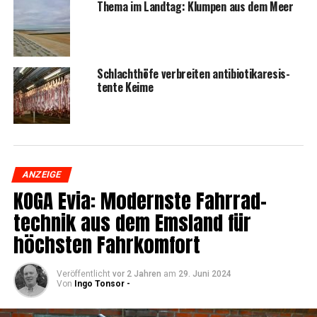
The­ma im Land­tag: Klum­pen aus dem Meer
Schlacht­hö­fe ver­brei­ten anti­bio­ti­ka­re­sis­
ten­te Keime
ANZEIGE
KOGA Evia: Moderns­te Fahr­rad­
tech­nik aus dem Ems­land für
höchs­ten Fahrkomfort
Veröffentlicht
vor 2 Jahren
am
29. Juni 2024
Von
Ingo Tonsor -