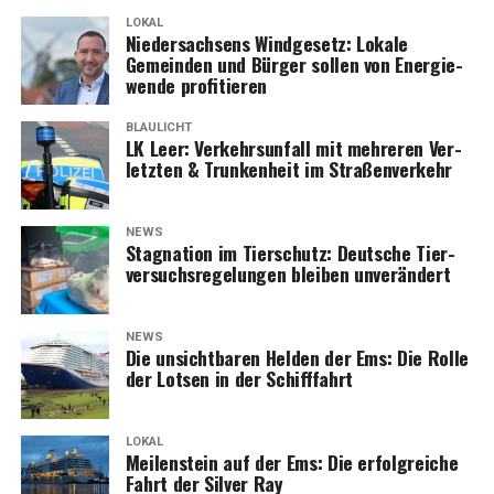
LOKAL
Nie­der­sach­sens Wind­ge­setz: Loka­le
Gemein­den und Bür­ger sol­len von Ener­gie­
wen­de profitieren
BLAULICHT
LK Leer: Ver­kehrs­un­fall mit meh­re­ren Ver­
letz­ten & Trun­ken­heit im Straßenverkehr
NEWS
Sta­gna­ti­on im Tier­schutz: Deut­sche Tier­
ver­suchs­re­ge­lun­gen blei­ben unverändert
NEWS
Die unsicht­ba­ren Hel­den der Ems: Die Rol­le
der Lot­sen in der Schifffahrt
LOKAL
Mei­len­stein auf der Ems: Die erfolg­rei­che
Fahrt der Sil­ver Ray