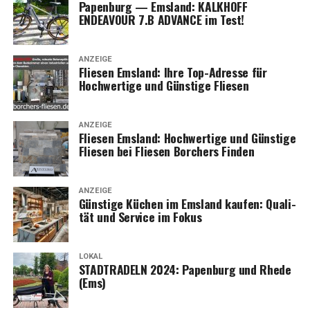
Papen­burg — Ems­land: KALKHOFF
ENDEAVOUR 7.B ADVANCE im Test!
ANZEIGE
Flie­sen Ems­land: Ihre Top-Adres­se für
Hoch­wer­ti­ge und Güns­ti­ge Fliesen
ANZEIGE
Flie­sen Ems­land: Hoch­wer­ti­ge und Güns­ti­ge
Flie­sen bei Flie­sen Bor­chers Finden
ANZEIGE
Güns­ti­ge Küchen im Ems­land kau­fen: Qua­li­
tät und Ser­vice im Fokus
LOKAL
STADTRADELN 2024: Papen­burg und Rhe­de
(Ems)