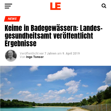
NEWS
Kei­me in Bade­ge­wäs­sern: Lan­des­
ge­sund­heits­amt ver­öf­fent­licht
Ergebnisse
Veröffentlicht
vor 7 Jahren
am
9. April 2019
Von
Ingo Tonsor