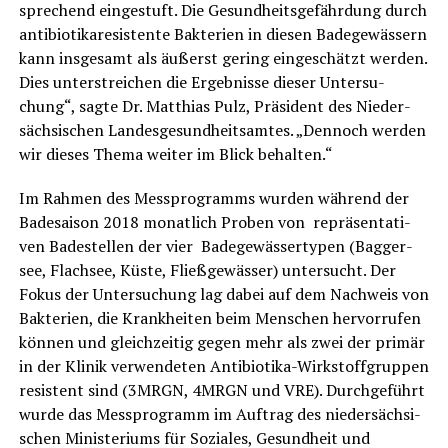
spre­chend ein­ge­stuft. Die Gesund­heits­ge­fähr­dung durch
anti­bio­ti­ka­re­sis­ten­te Bak­te­ri­en in die­sen Bade­ge­wäs­sern
kann ins­ge­samt als äußerst gering ein­ge­schätzt wer­den.
Dies unter­strei­chen die Ergeb­nis­se die­ser Unter­su­
chung“, sag­te Dr. Mat­thi­as Pulz, Prä­si­dent des Nie­der­
säch­si­schen Lan­des­ge­sund­heits­am­tes. „Den­noch wer­den
wir die­ses The­ma wei­ter im Blick behalten.“
Im Rah­men des Mess­pro­gramms wur­den wäh­rend der
Bade­sai­son 2018 monat­lich Pro­ben von reprä­sen­ta­ti­
ven Bade­stel­len der vier Bade­ge­wäs­ser­ty­pen (Bag­ger­
see, Flach­see, Küs­te, Fließ­ge­wäs­ser) unter­sucht. Der
Fokus der Unter­su­chung lag dabei auf dem Nach­weis von
Bak­te­ri­en, die Krank­hei­ten beim Men­schen her­vor­ru­fen
kön­nen und gleich­zei­tig gegen mehr als zwei der pri­mär
in der Kli­nik ver­wen­de­ten Anti­bio­ti­ka-Wirk­stoff­grup­pen
resis­tent sind (3MRGN, 4MRGN und VRE). Durch­ge­führt
wur­de das Mess­pro­gramm im Auf­trag des nie­der­säch­si­
schen Minis­te­ri­ums für Sozia­les, Gesund­heit und