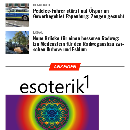
BLAULICHT
Pedelec-Fah­rer stürzt auf Ölspur im
Gewer­be­ge­biet Papen­burg: Zeu­gen gesucht
LOKAL
Neue Brü­cke für einen bes­se­ren Rad­weg:
Ein Mei­len­stein für den Rad­weg­aus­bau zwi­
schen Ihr­ho­ve und Esklum
ANZEI­GEN