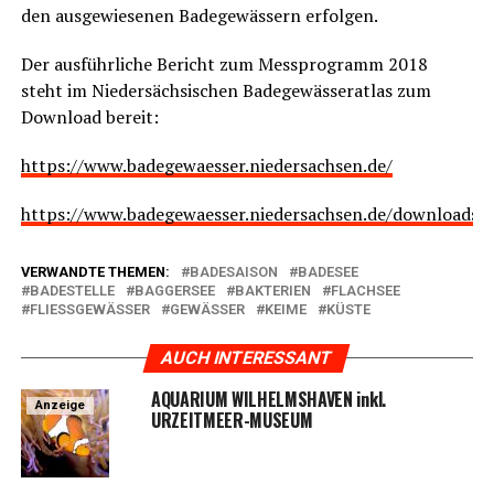
den aus­ge­wie­se­nen Bade­ge­wäs­sern erfolgen.
Der aus­führ­li­che Bericht zum Mess­pro­gramm 2018
steht im Nie­der­säch­si­schen Bade­ge­wäs­ser­at­las zum
Down­load bereit:
https://www.badegewaesser.niedersachsen.de/
https://www.badegewaesser.niedersachsen.de/downloads/A
VERWANDTE THEMEN:
BADESAISON
BADESEE
BADESTELLE
BAGGERSEE
BAKTERIEN
FLACHSEE
FLIESSGEWÄSSER
GEWÄSSER
KEIME
KÜSTE
AUCH INTERESSANT
AQUARIUM WILHELMSHAVEN inkl.
Anzeige
URZEITMEER-MUSEUM