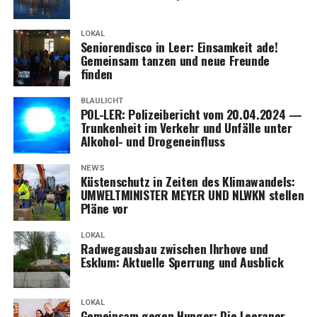
LOKAL
Senio­ren­dis­co in Leer: Ein­sam­keit ade!
Gemein­sam tan­zen und neue Freun­de
finden
BLAULICHT
POL-LER: Poli­zei­be­richt vom 20.04.2024 —
Trun­ken­heit im Ver­kehr und Unfäl­le unter
Alko­hol- und Drogeneinfluss
NEWS
Küs­ten­schutz in Zei­ten des Kli­ma­wan­dels:
UMWELTMINISTER MEYER UND NLWKN stel­len
Plä­ne vor
LOKAL
Rad­weg­aus­bau zwi­schen Ihr­ho­ve und
Esklum: Aktu­el­le Sper­rung und Ausblick
LOKAL
Gemein­sam gegen Hun­ger: Die Leera­ner