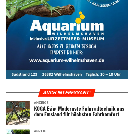
Das KOGA Evia ist die per­fek­te Wahl für alle, die uner­
reich­ten Rad­fahr­kom­fort mit stil­vol­lem Design und
moderns­ter Tech­no­lo­gie ver­bin­den möch­ten. Ent­de­cken
Sie das ulti­ma­ti­ve Fahr­erleb­nis mit dem KOGA Evia und
genie­ßen Sie jede Fahrt in vol­len Zügen.
Meta-Text:
Das KOGA Evia bie­tet ulti­ma­ti­ven Fahr­rad­
kom­fort, kom­bi­niert mit inno­va­ti­ver Tech­no­lo­gie und
stil­vol­lem Design. Ent­de­cken Sie die Vor­tei­le und Model­
le der Evia-Serie im Ems­land und erle­ben Sie moder­nen
Radfahrkomfort.
AUCH INTER­ES­SANT:
ANZEIGE
KOGA Evia: Moderns­te Fahr­rad­tech­nik aus
dem Ems­land für höchs­ten Fahrkomfort
ANZEIGE