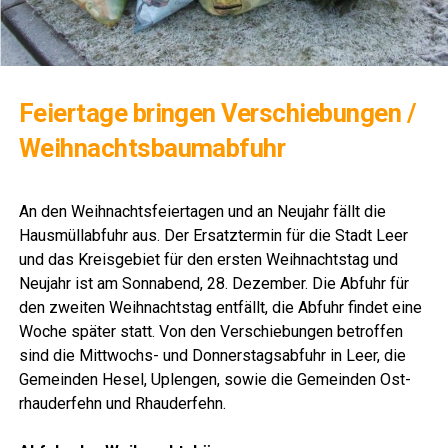
Fei­er­ta­ge brin­gen Ver­schie­bun­gen /
Weihnachtsbaumabfuhr
Lese­r­ECHO Verlag
An den Weih­nachts­fei­er­ta­gen und an Neu­jahr fällt die
Haus­müll­ab­fuhr aus. Der Ersatz­ter­min für die Stadt Leer
und das Kreis­ge­biet für den ers­ten Weih­nachts­tag und
Neu­jahr ist am Sonn­abend, 28. Dezem­ber. Die Abfuhr für
den zwei­ten Weih­nachts­tag ent­fällt, die Abfuhr fin­det eine
Woche spä­ter statt. Von den Ver­schie­bun­gen betrof­fen
sind die Mitt­wochs- und Don­ners­tags­ab­fuhr in Leer, die
Gemein­den Hesel, Uple­n­gen, sowie die Gemein­den Ost­
rhau­der­fehn und Rhauderfehn.
Lese­r­ECHO Verlag