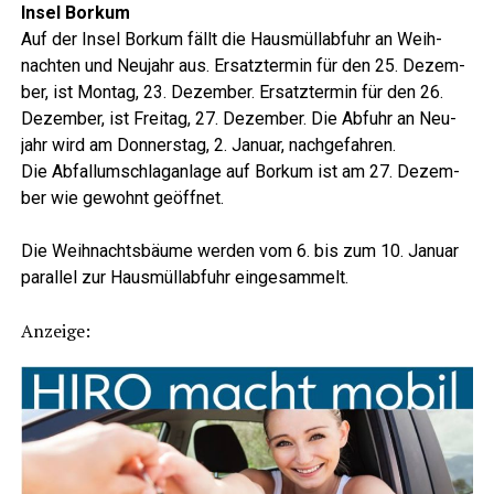
Insel Bor­kum
Auf der Insel Bor­kum fällt die Haus­müll­ab­fuhr an Weih­
nach­ten und Neu­jahr aus. Ersatz­ter­min für den 25. Dezem­
ber, ist Mon­tag, 23. Dezem­ber. Ersatz­ter­min für den 26.
Dezem­ber, ist Frei­tag, 27. Dezem­ber. Die Abfuhr an Neu­
jahr wird am Don­ners­tag, 2. Janu­ar, nachgefahren.
Die Abfall­um­schlag­an­la­ge auf Bor­kum ist am 27. Dezem­
ber wie gewohnt geöffnet.
Lese­r­ECHO Verlag
Die Weih­nachts­bäu­me wer­den vom 6. bis zum 10. Janu­ar
par­al­lel zur Haus­müll­ab­fuhr eingesammelt.
Lese­r­ECHO Verlag
Anzei­ge: