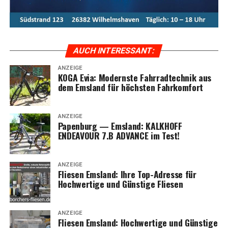
stil­vol­lem Design. Ent­de­cken Sie die Vor­tei­le und Model­
le der Evia-Serie im Ems­land und erle­ben Sie moder­nen
Radfahrkomfort.
AUCH INTER­ES­SANT:
ANZEIGE
KOGA Evia: Moderns­te Fahr­rad­tech­nik aus
dem Ems­land für höchs­ten Fahrkomfort
ANZEIGE
Papen­burg — Ems­land: KALKHOFF
ENDEAVOUR 7.B ADVANCE im Test!
ANZEIGE
Flie­sen Ems­land: Ihre Top-Adres­se für
Hoch­wer­ti­ge und Güns­ti­ge Fliesen
ANZEIGE
Flie­sen Ems­land: Hoch­wer­ti­ge und Güns­ti­ge