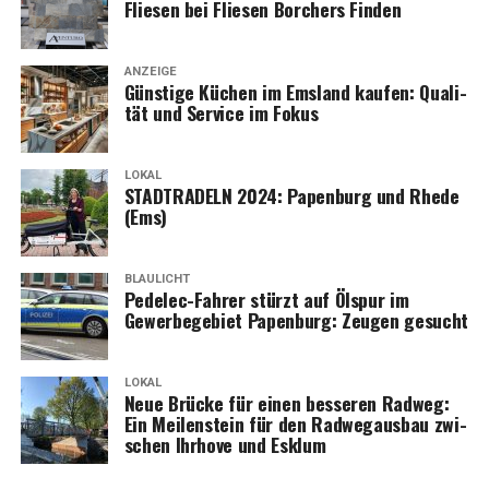
Flie­sen bei Flie­sen Bor­chers Finden
ANZEIGE
Güns­ti­ge Küchen im Ems­land kau­fen: Qua­li­
tät und Ser­vice im Fokus
LOKAL
STADTRADELN 2024: Papen­burg und Rhe­de
(Ems)
BLAULICHT
Pedelec-Fah­rer stürzt auf Ölspur im
Gewer­be­ge­biet Papen­burg: Zeu­gen gesucht
LOKAL
Neue Brü­cke für einen bes­se­ren Rad­weg:
Ein Mei­len­stein für den Rad­weg­aus­bau zwi­
schen Ihr­ho­ve und Esklum