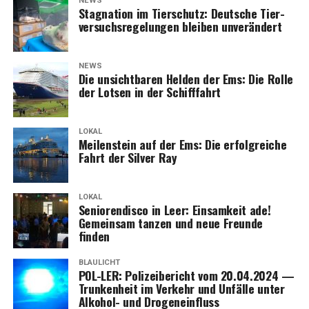
NEWS
Sta­gna­ti­on im Tier­schutz: Deut­sche Tier­
ver­suchs­re­ge­lun­gen blei­ben unverändert
NEWS
Die unsicht­ba­ren Hel­den der Ems: Die Rol­le
der Lot­sen in der Schifffahrt
LOKAL
Mei­len­stein auf der Ems: Die erfolg­rei­che
Fahrt der Sil­ver Ray
LOKAL
Senio­ren­dis­co in Leer: Ein­sam­keit ade!
Gemein­sam tan­zen und neue Freun­de
finden
BLAULICHT
POL-LER: Poli­zei­be­richt vom 20.04.2024 —
Trun­ken­heit im Ver­kehr und Unfäl­le unter
Alko­hol- und Drogeneinfluss