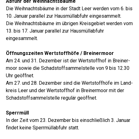
Abfuhr der Weihnachtsbäume
Die Weih­nachts­bäu­me in der Stadt Leer wer­den vom 6. bis
10. Janu­ar par­al­lel zur Haus­müll­ab­fuhr eingesammelt.
Die Weih­nachts­bäu­me im übri­gen Kreis­ge­biet wer­den vom
13. bis 17. Janu­ar par­al­lel zur Haus­müll­ab­fuhr
eingesammelt.
Lese­r­ECHO Verlag
Öff­nungs­zei­ten Wert­stoff­hö­fe / Breinermoor
Am 24. und 31. Dezem­ber ist der Wert­stoff­hof in Brei­ner­
moor sowie die Schad­stoff­sam­mel­stel­le von 9 bis 12.30
Uhr geöffnet.
Am 27. und 28. Dezem­ber sind die Wert­stoff­hö­fe im Land­
kreis Leer und der Wert­stoff­hof in Brei­ner­moor mit der
Schad­stoff­sam­mel­stel­le regu­lär geöffnet.
Lese­r­ECHO Verlag
Sperr­müll
In der Zeit vom 23. Dezem­ber bis ein­schließ­lich 3. Janu­ar
fin­det kei­ne Sperr­müll­ab­fuhr statt.
Lese­r­ECHO Verlag