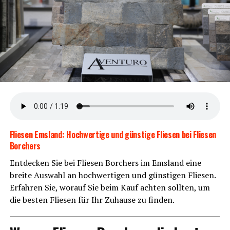
Der war­tungs­ar­me Rie­men­an­trieb garan­tiert vie­le sor­
gen­freie und kom­for­ta­ble Kilo­me­ter. Kei­ne Ket­te bedeu­
tet weni­ger War­tung und mehr Fahrspaß.
Flie­sen Ems­land: Hoch­wer­ti­ge und güns­ti­ge Flie­sen bei Flie­sen
Borchers
Ent­de­cken Sie bei Flie­sen Bor­chers im Ems­land eine
brei­te Aus­wahl an hoch­wer­ti­gen und güns­ti­gen Flie­sen.
Erfah­ren Sie, wor­auf Sie beim Kauf ach­ten soll­ten, um
KOGA Evia
die bes­ten Flie­sen für Ihr Zuhau­se zu finden.
Opti­ma­ler Fahr­kom­fort mit KOGA