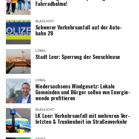
Fahrradhelme!
BLAULICHT
Schwe­rer Ver­kehrs­un­fall auf der Auto­
bahn 28
LOKAL
Stadt Leer: Sper­rung der Seeschleuse
LOKAL
Nie­der­sach­sens Wind­ge­setz: Loka­le
Gemein­den und Bür­ger sol­len von Ener­gie­
wen­de profitieren
BLAULICHT
LK Leer: Ver­kehrs­un­fall mit meh­re­ren Ver­
letz­ten & Trun­ken­heit im Straßenverkehr