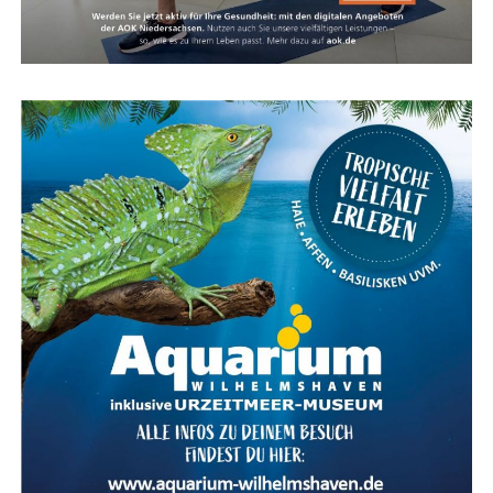
Kar­te für das Ems­land Papenburg
Fazit: Das KOGA Evia — Per­fek­te
Wahl für Radfahrkomfort
Das KOGA Evia ist die per­fek­te Wahl für alle, die uner­
reich­ten Rad­fahr­kom­fort mit stil­vol­lem Design und
moderns­ter Tech­no­lo­gie ver­bin­den möch­ten. Ent­de­cken
Sie das ulti­ma­ti­ve Fahr­erleb­nis mit dem KOGA Evia und
genie­ßen Sie jede Fahrt in vol­len Zügen.
Meta-Text:
Das KOGA Evia bie­tet ulti­ma­ti­ven Fahr­rad­
kom­fort, kom­bi­niert mit inno­va­ti­ver Tech­no­lo­gie und