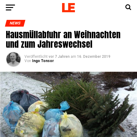
NEWS
Haus­müll­ab­fuhr an Weih­nach­ten
und zum Jahreswechsel
Veröffentlicht
vor 7 Jahren
am
16. Dezember 2019
Von
Ingo Tonsor