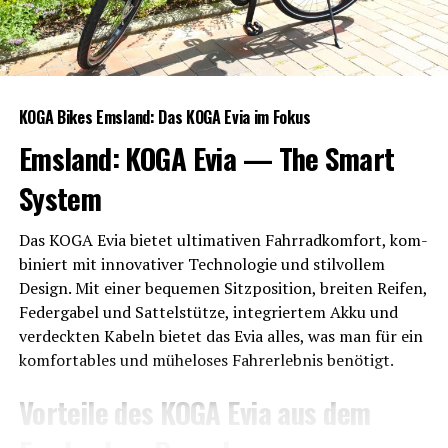
KOGA Bikes Ems­land: Das KOGA Evia im Fokus
Ems­land: KOGA Evia — The Smart
System
Das KOGA Evia bie­tet ulti­ma­ti­ven Fahr­rad­kom­fort, kom­
bi­niert mit inno­va­ti­ver Tech­no­lo­gie und stil­vol­lem
Design. Mit einer beque­men Sitz­po­si­ti­on, brei­ten Rei­fen,
Feder­ga­bel und Sat­tel­stüt­ze, inte­grier­tem Akku und
ver­deck­ten Kabeln bie­tet das Evia alles, was man für ein
kom­for­ta­bles und mühe­lo­ses Fahr­erleb­nis benötigt.
Vor­tei­le des KOGA Evia aus dem