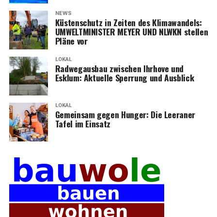
NEWS
Küs­ten­schutz in Zei­ten des Kli­ma­wan­dels:
UMWELTMINISTER MEYER UND NLWKN stel­len
Plä­ne vor
LOKAL
Rad­weg­aus­bau zwi­schen Ihr­ho­ve und
Esklum: Aktu­el­le Sper­rung und Ausblick
LOKAL
Gemein­sam gegen Hun­ger: Die Leera­ner
Tafel im Einsatz