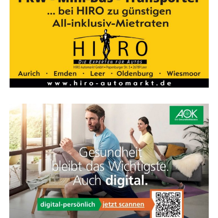
Stra­ßen­ver­kehr bes­ser geschützt. Alle Kabel sind voll­
stän­dig in den Vor­bau und Rah­men inte­griert, was sie
Flie­sen Bor­chers – Ihr Exper­te für Flie­sen im Ems­
bes­ser schützt und die Optik verbessert.
land. Hoch­wer­tig, güns­tig und immer nah bei Ihnen.
KOGA Feder­ga­bel
Kom­fort und Sport­lich­keit vereint
Die Feder­ga­bel des Evia sieht sport­lich aus, ist kom­for­ta­
bel und viel leich­ter als eine Stan­dard-Feder­ga­bel. Die­se
Feder­ein­heit spricht nur bei Bedarf an und bie­tet
zusätz­li­chen Kom­fort für Hand­ge­len­ke und Schul­tern,
ohne das direk­te Fahr­ge­fühl zu verlieren.