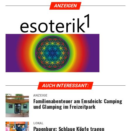
ANZEI­GEN
AUCH INTER­ES­SANT:
ANZEIGE
Fami­li­en­aben­teu­er am Ems­deich: Cam­ping
und Glam­ping im Freizeitpark
LOKAL
Papen­burg: Schlaue Köp­fe tra­gen