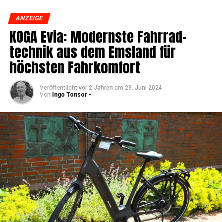
ANZEIGE
KOGA Evia: Moderns­te Fahr­rad­
tech­nik aus dem Ems­land für
höchs­ten Fahrkomfort
Veröffentlicht
vor 2 Jahren
am
29. Juni 2024
Von
Ingo Tonsor -