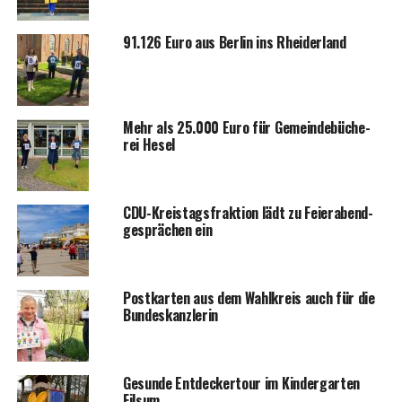
91.126 Euro aus Ber­lin ins Rheiderland
Mehr als 25.000 Euro für Gemein­de­bü­che­
rei Hesel
CDU-Kreis­tags­frak­ti­on lädt zu Fei­er­abend­
ge­sprä­chen ein
Post­kar­ten aus dem Wahl­kreis auch für die
Bundeskanzlerin
Gesun­de Ent­de­cker­tour im Kin­der­gar­ten
Filsum