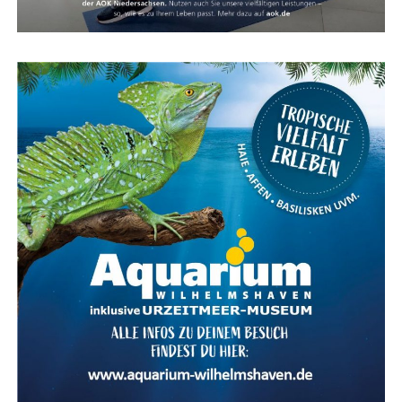
die Ein­rich­tung und Unter­hal­tung eines oder meh­re­rer
Wahl­kreis­bü­ros, für Fahr­ten im Wahl­kreis und für die
Wahl­kreis­be­treu­ung. Aus der Kos­ten­pau­scha­le bestrei­
tet der Abge­ord­ne­te auch die Aus­ga­ben für die Zweit­
woh­nung am Sitz des Parlaments.
Die Pau­scha­le wird jähr­lich zum 1. Janu­ar an die Lebens­
hal­tungs­kos­ten ange­passt und liegt der­zeit bei
4.560,59
Euro monat­lich
(Aus­füh­rungs­be­stim­mun­gen des Ältes­
ten­ra­tes). Kos­ten, die dar­über hin­aus­ge­hen, kön­nen
nicht steu­er­lich abge­setzt wer­den, denn es gibt für den
Abge­ord­ne­ten kei­ne „Wer­bungs­kos­ten“. Der Gesetz­ge­
ber hat sich für die Kos­ten­pau­scha­le ent­schie­den, da
die­se dem in der Ver­fas­sung ver­an­ker­ten Grund­satz des
frei­en Man­dats am ehes­ten gerecht wird. Zudem ist eine
Pau­scha­le, die sich am Durch­schnitts­auf­wand ori­en­tiert,
im Ver­hält­nis aller Abge­ord­ne­ten unter­ein­an­der am
gerech­tes­ten und stellt die kos­ten­güns­tigs­te Lösung