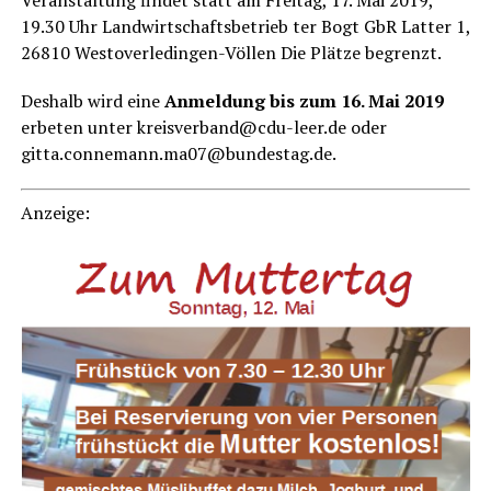
Ver­an­stal­tung fin­det statt am Frei­tag, 17. Mai 2019,
19.30 Uhr Land­wirt­schafts­be­trieb ter Bogt GbR Lat­ter 1,
26810 Wes­t­ov­er­le­din­gen-Völ­len Die Plät­ze begrenzt.
Des­halb wird eine
Anmel­dung bis zum 16. Mai 2019
erbe­ten unter kreisverband@cdu-leer.de oder
gitta.connemann.ma07@bundestag.de.
Anzei­ge: