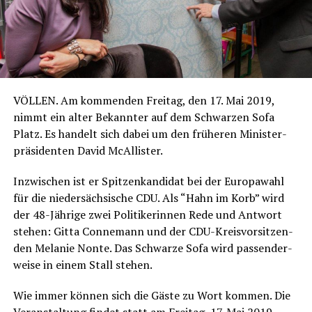
VÖLLEN. Am kom­men­den Frei­tag, den 17. Mai 2019,
nimmt ein alter Bekann­ter auf dem Schwar­zen Sofa
Platz. Es han­delt sich dabei um den frü­he­ren Minis­ter­
prä­si­den­ten David McAllister.
Inzwi­schen ist er Spit­zen­kan­di­dat bei der Euro­pa­wahl
für die nie­der­säch­si­sche CDU. Als “Hahn im Korb” wird
der 48-Jäh­ri­ge zwei Poli­ti­ke­rin­nen Rede und Ant­wort
ste­hen: Git­ta Con­ne­mann und der CDU-Kreis­vor­sit­zen­
den Mela­nie Non­te. Das Schwar­ze Sofa wird pas­sen­der­
wei­se in einem Stall stehen.
Wie immer kön­nen sich die Gäs­te zu Wort kom­men. Die