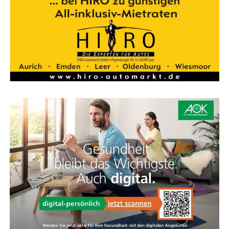
tung ihrer Wahl­kreis­bü­ros, Mobil­te­le­fo­ne sowie Mobil­
funk- und Festnetzverträge.
Auch die Tele­fon­kos­ten, die im Wahl­kreis ent­ste­hen,
kön­nen aus die­sen Mit­teln bestrit­ten werden.
Hin­zu kom­men
255,65 Euro
für neu gewähl­te Abge­ord­
ne­te im ers­ten Jahr ihrer Mit­glied­schaft im Bundestag.
Jeder Abge­ord­ne­te kann selbst über die Anschaf­fun­gen
ent­schei­den. Endet die Wahl­pe­ri­ode vor Ablauf des Jah­
res oder schei­det der Abge­ord­ne­te wäh­rend des Jah­res
aus dem Bun­des­tag aus, so kann er über den Jah­res­be­
trag auch nur antei­lig verfügen.
Kos­ten­pau­scha­le
Die
steu­er­freie Kos­ten­pau­scha­le
für die Abge­ord­ne­ten
soll die durch die Aus­übung des Man­dats ent­ste­hen­den
Auf­wen­dun­gen abde­cken. Hier­zu zäh­len Aus­ga­ben für