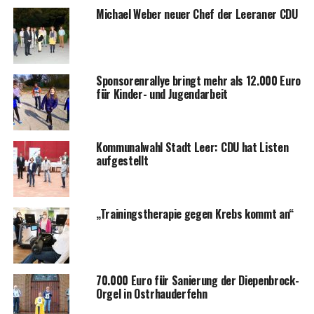
Micha­el Weber neu­er Chef der Leera­ner CDU
Spon­so­ren­ral­lye bringt mehr als 12.000 Euro
für Kin­der- und Jugendarbeit
Kom­mu­nal­wahl Stadt Leer: CDU hat Lis­ten
aufgestellt
„Trai­nings­the­ra­pie gegen Krebs kommt an“
70.000 Euro für Sanie­rung der Diepen­b­rock-
Orgel in Ostrhauderfehn