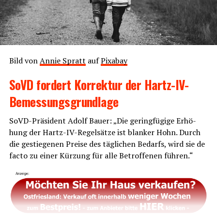
Bild von
Annie Spratt
auf
Pix­a­bay
SoVD for­dert Kor­rek­tur der Hartz-IV-
Bemessungsgrundlage
SoVD-Prä­si­dent Adolf Bau­er: „Die gering­fü­gi­ge Erhö­
hung der Hartz-IV-Regel­sät­ze ist blan­ker Hohn. Durch
die gestie­ge­nen Prei­se des täg­li­chen Bedarfs, wird sie de
fac­to zu einer Kür­zung für alle Betrof­fe­nen führen.“