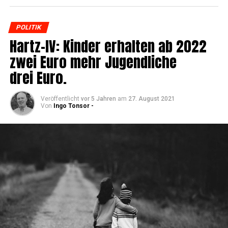
POLITIK
Hartz-IV: Kin­der erhal­ten ab 2022
zwei Euro mehr Jugend­li­che
drei Euro.
Veröffentlicht
vor 5 Jahren
am
27. August 2021
Von
Ingo Tonsor -