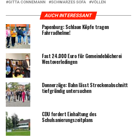
GITTA CONNEMANN
SCHWARZES SOFA
VÖLLEN
AUCH INTERESSANT
Papen­burg: Schlaue Köp­fe tra­gen
Fahrradhelme!
Fast 24.000 Euro für Gemein­de­bü­che­rei
Westoverledingen
Don­ner­zü­ge: Bahn lässt Stre­cken­ab­schnitt
tief­grün­dig untersuchen
CDU for­dert Ein­hal­tung des
Schulsanierungszeitplans