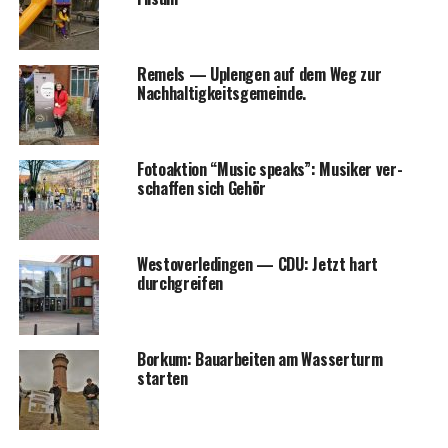
Remels — Uple­n­gen auf dem Weg zur
Nachhaltigkeitsgemeinde.
Foto­ak­ti­on “Music speaks”: Musi­ker ver­
schaf­fen sich Gehör
Wes­t­ov­er­le­din­gen — CDU: Jetzt hart
durchgreifen
Bor­kum: Bau­ar­bei­ten am Was­ser­turm
starten