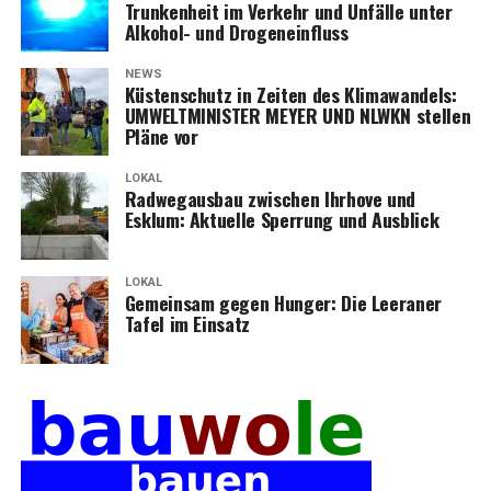
Trun­ken­heit im Ver­kehr und Unfäl­le unter
Alko­hol- und Drogeneinfluss
NEWS
Küs­ten­schutz in Zei­ten des Kli­ma­wan­dels:
UMWELTMINISTER MEYER UND NLWKN stel­len
Plä­ne vor
LOKAL
Rad­weg­aus­bau zwi­schen Ihr­ho­ve und
Esklum: Aktu­el­le Sper­rung und Ausblick
LOKAL
Gemein­sam gegen Hun­ger: Die Leera­ner
Tafel im Einsatz