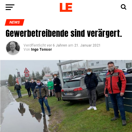
NEWS
Gewer­be­trei­ben­de sind verärgert.
Veröffentlicht
vor 6 Jahren
am
21. Januar 2021
Von
Ingo Tonsor