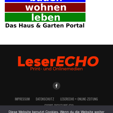
IMPRES­SUM
DATEN­SCHUTZ
LESE­R­ECHO + ONLINE-ZEITUNG
COO­KIE-RICH­T­­LI­­NIE (EU)
Diese Website benutzt Cookies. Wenn du die Website weiter