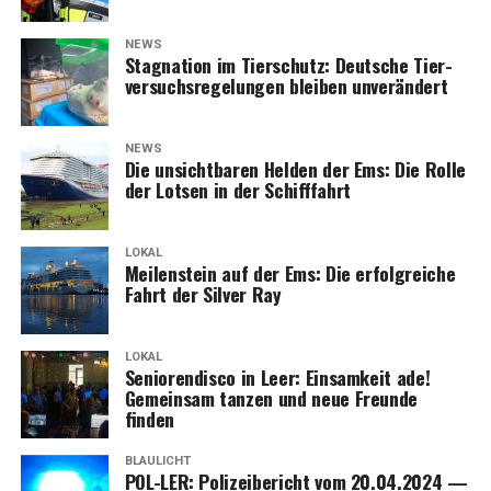
NEWS
Sta­gna­ti­on im Tier­schutz: Deut­sche Tier­
ver­suchs­re­ge­lun­gen blei­ben unverändert
NEWS
Die unsicht­ba­ren Hel­den der Ems: Die Rol­le
der Lot­sen in der Schifffahrt
LOKAL
Mei­len­stein auf der Ems: Die erfolg­rei­che
Fahrt der Sil­ver Ray
LOKAL
Senio­ren­dis­co in Leer: Ein­sam­keit ade!
Gemein­sam tan­zen und neue Freun­de
finden
BLAULICHT
POL-LER: Poli­zei­be­richt vom 20.04.2024 —