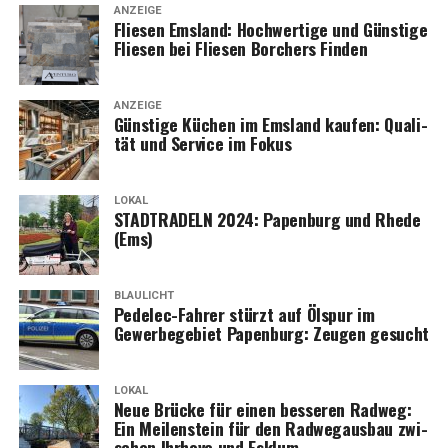
ANZEIGE
Flie­sen Ems­land: Hoch­wer­ti­ge und Güns­ti­ge
Flie­sen bei Flie­sen Bor­chers Finden
ANZEIGE
Güns­ti­ge Küchen im Ems­land kau­fen: Qua­li­
tät und Ser­vice im Fokus
LOKAL
STADTRADELN 2024: Papen­burg und Rhe­de
(Ems)
BLAULICHT
Pedelec-Fah­rer stürzt auf Ölspur im
Gewer­be­ge­biet Papen­burg: Zeu­gen gesucht
LOKAL
Neue Brü­cke für einen bes­se­ren Rad­weg:
Ein Mei­len­stein für den Rad­weg­aus­bau zwi­
schen Ihr­ho­ve und Esklum