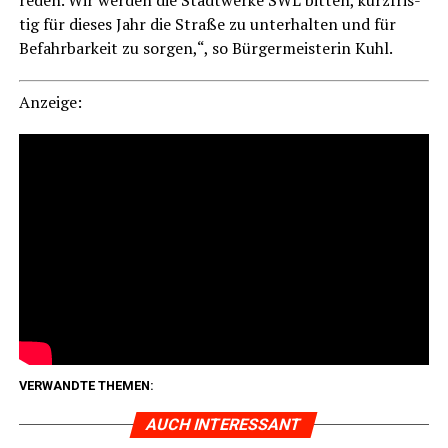
tig für die­ses Jahr die Stra­ße zu unter­hal­ten und für
Befahr­bar­keit zu sor­gen,“, so Bür­ger­meis­te­rin Kuhl.
Anzei­ge:
VERWANDTE THEMEN:
AUCH INTERESSANT