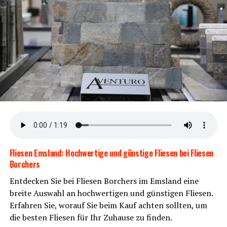
Gates-Rie­men­an­trieb
Der war­tungs­ar­me Rie­men­an­trieb garan­tiert vie­le sor­
gen­freie und kom­for­ta­ble Kilo­me­ter. Kei­ne Ket­te bedeu­
tet weni­ger War­tung und mehr Fahrspaß.
Flie­sen Ems­land: Hoch­wer­ti­ge und güns­ti­ge Flie­sen bei Flie­sen
Borchers
Ent­de­cken Sie bei Flie­sen Bor­chers im Ems­land eine
brei­te Aus­wahl an hoch­wer­ti­gen und güns­ti­gen Flie­sen.
Erfah­ren Sie, wor­auf Sie beim Kauf ach­ten soll­ten, um
KOGA Evia
die bes­ten Flie­sen für Ihr Zuhau­se zu finden.