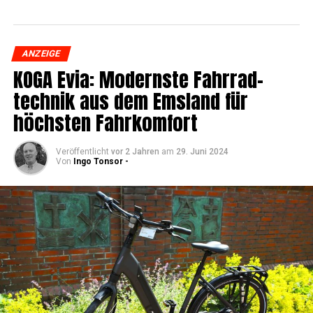
ANZEIGE
KOGA Evia: Moderns­te Fahr­rad­
tech­nik aus dem Ems­land für
höchs­ten Fahrkomfort
Veröffentlicht
vor 2 Jahren
am
29. Juni 2024
Von
Ingo Tonsor -