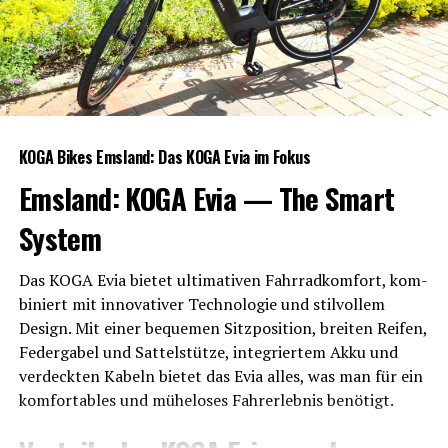
KOGA Bikes Ems­land: Das KOGA Evia im Fokus
Ems­land: KOGA Evia — The Smart
System
Das KOGA Evia bie­tet ulti­ma­ti­ven Fahr­rad­kom­fort, kom­
bi­niert mit inno­va­ti­ver Tech­no­lo­gie und stil­vol­lem
Design. Mit einer beque­men Sitz­po­si­ti­on, brei­ten Rei­fen,
Feder­ga­bel und Sat­tel­stüt­ze, inte­grier­tem Akku und
ver­deck­ten Kabeln bie­tet das Evia alles, was man für ein
kom­for­ta­bles und mühe­lo­ses Fahr­erleb­nis benötigt.