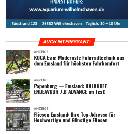
Meta-Text:
Das KOGA Evia bie­tet ulti­ma­ti­ven Fahr­rad­
kom­fort, kom­bi­niert mit inno­va­ti­ver Tech­no­lo­gie und
stil­vol­lem Design. Ent­de­cken Sie die Vor­tei­le und Model­
le der Evia-Serie im Ems­land und erle­ben Sie moder­nen
Radfahrkomfort.
AUCH INTER­ES­SANT:
ANZEIGE
KOGA Evia: Moderns­te Fahr­rad­tech­nik aus
dem Ems­land für höchs­ten Fahrkomfort
ANZEIGE
Papen­burg — Ems­land: KALKHOFF
ENDEAVOUR 7.B ADVANCE im Test!
ANZEIGE
Flie­sen Ems­land: Ihre Top-Adres­se für
Hoch­wer­ti­ge und Güns­ti­ge Fliesen