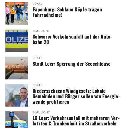
LOKAL
Papen­burg: Schlaue Köp­fe tra­gen
Fahrradhelme!
BLAULICHT
Schwe­rer Ver­kehrs­un­fall auf der Auto­
bahn 28
LOKAL
Stadt Leer: Sper­rung der Seeschleuse
LOKAL
Nie­der­sach­sens Wind­ge­setz: Loka­le
Gemein­den und Bür­ger sol­len von Ener­gie­
wen­de profitieren
BLAULICHT
LK Leer: Ver­kehrs­un­fall mit meh­re­ren Ver­
letz­ten & Trun­ken­heit im Straßenverkehr