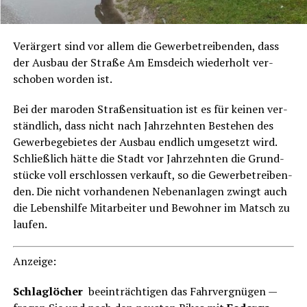
Ver­är­gert sind vor allem die Gewer­be­trei­ben­den, dass
der Aus­bau der Stra­ße Am Ems­deich wie­der­holt ver­
scho­ben wor­den ist.
Bei der maro­den Stra­ßen­si­tua­ti­on ist es für kei­nen ver­
ständ­lich, dass nicht nach Jahr­zehn­ten Bestehen des
Gewer­be­ge­bie­tes der Aus­bau end­lich umge­setzt wird.
Schließ­lich hät­te die Stadt vor Jahr­zehn­ten die Grund­
stü­cke voll erschlos­sen ver­kauft, so die Gewer­be­trei­ben­
den. Die nicht vor­han­de­nen Neben­an­la­gen zwingt auch
die Lebens­hil­fe Mit­ar­bei­ter und Bewoh­ner im Matsch zu
laufen.
Anzei­ge:
Schlag­lö­cher
beein­träch­ti­gen das Fahr­ver­gnü­gen —