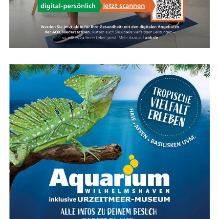
Kar­te für das Ems­land Papenburg
Fazit: Das KOGA Evia — Per­fek­te
Wahl für Radfahrkomfort
Das KOGA Evia ist die per­fek­te Wahl für alle, die uner­
reich­ten Rad­fahr­kom­fort mit stil­vol­lem Design und
moderns­ter Tech­no­lo­gie ver­bin­den möch­ten. Ent­de­cken
Sie das ulti­ma­ti­ve Fahr­erleb­nis mit dem KOGA Evia und
genie­ßen Sie jede Fahrt in vol­len Zügen.