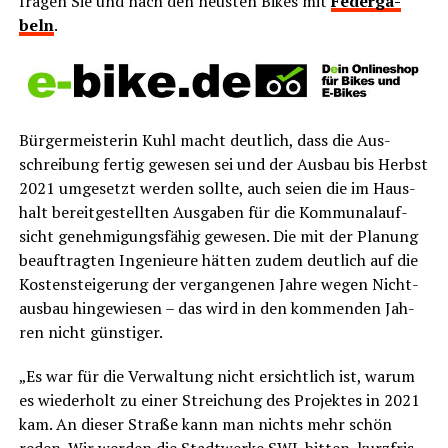
fra­gen Sie und nach den neus­ten Bikes mit
Feder­ga­
beln
.
Bür­ger­meis­te­rin Kuhl macht deut­lich, dass die Aus­
schrei­bung fer­tig gewe­sen sei und der Aus­bau bis Herbst
2021 umge­setzt wer­den soll­te, auch sei­en die im Haus­
halt bereit­ge­stell­ten Aus­ga­ben für die Kom­mu­nal­auf­
sicht geneh­mi­gungs­fä­hig gewe­sen. Die mit der Pla­nung
beauf­trag­ten Inge­nieu­re hät­ten zudem deut­lich auf die
Kos­ten­stei­ge­rung der ver­gan­ge­nen Jah­re wegen Nicht­
aus­bau hin­ge­wie­sen – das wird in den kom­men­den Jah­
ren nicht günstiger.
„Es war für die Ver­wal­tung nicht ersicht­lich ist, war­um
es wie­der­holt zu einer Strei­chung des Pro­jek­tes in 2021
kam. An die­ser Stra­ße kann man nichts mehr schön
reden. Wir wer­den die Stadt­wer­ke SWL bit­ten, kurz­fris­