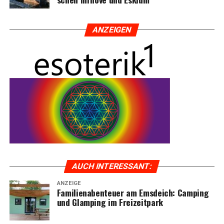
ANZEI­GEN
AUCH INTER­ES­SANT:
ANZEIGE
Fami­li­en­aben­teu­er am Ems­deich: Cam­ping
und Glam­ping im Freizeitpark