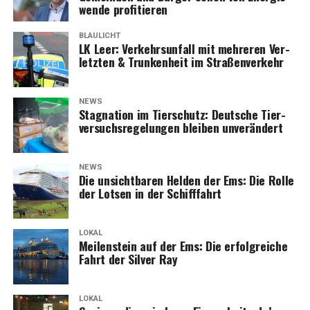
wen­de profitieren
BLAULICHT
LK Leer: Ver­kehrs­un­fall mit meh­re­ren Ver­
letz­ten & Trun­ken­heit im Straßenverkehr
NEWS
Sta­gna­ti­on im Tier­schutz: Deut­sche Tier­
ver­suchs­re­ge­lun­gen blei­ben unverändert
NEWS
Die unsicht­ba­ren Hel­den der Ems: Die Rol­le
der Lot­sen in der Schifffahrt
LOKAL
Mei­len­stein auf der Ems: Die erfolg­rei­che
Fahrt der Sil­ver Ray
LOKAL