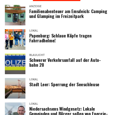
ANZEIGE
Fami­li­en­aben­teu­er am Ems­deich: Cam­ping
und Glam­ping im Freizeitpark
LOKAL
Papen­burg: Schlaue Köp­fe tra­gen
Fahrradhelme!
BLAULICHT
Schwe­rer Ver­kehrs­un­fall auf der Auto­
bahn 28
LOKAL
Stadt Leer: Sper­rung der Seeschleuse
LOKAL
Nie­der­sach­sens Wind­ge­setz: Loka­le
Gemein­den und Bür­ger sol­len von Ener­gie­