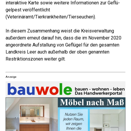
inter­ak­ti­ve Kar­te sowie wei­te­re Infor­ma­tio­nen zur Geflü­
gel­pest ver­öf­fent­licht
(Veterinäramt/Tierkrankheiten/Tierseuchen).
In die­sem Zusam­men­hang weist die Kreis­ver­wal­tung
außer­dem erneut dar­auf hin, dass die im Novem­ber 2020
ange­ord­ne­te Auf­stal­lung von Geflü­gel für den gesam­ten
Land­kreis Leer auch außer­halb der oben genann­ten
Restrik­ti­ons­zo­nen wei­ter gilt.
Anzeige