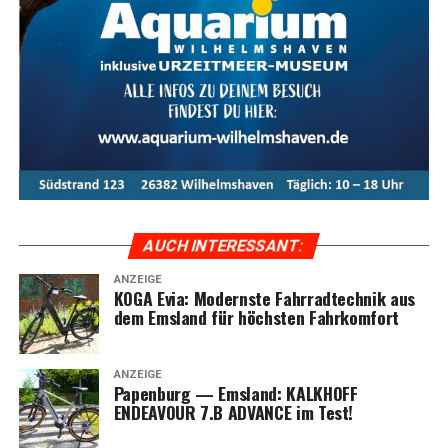
Com­fort:
Wei­ter­ent­wi­ckel­ter Wave-Rah­men ohne
Ober­rohr für eine beson­ders auf­rech­te und beque­
me Sitz­po­si­ti­on auf lan­gen Trekking-Touren.
AUCH INTER­ES­SANT:
ANZEIGE
KOGA Evia: Moderns­te Fahr­rad­tech­nik aus
dem Ems­land für höchs­ten Fahrkomfort
ANZEIGE
Papen­burg — Ems­land: KALKHOFF
ENDEAVOUR 7.B ADVANCE im Test!