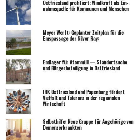
Ost­fries­land pro­fi­tiert: Wind­kraft als Ein­
nah­me­quel­le für Kom­mu­nen und Menschen
Mey­er Werft: Geplan­ter Zeit­plan für die
Ems­pas­sa­ge der Sil­ver Ray:
End­la­ger für Atom­müll — Stand­ort­su­che
und Bür­ger­be­tei­li­gung in Ostfriesland
IHK Ost­fries­land und Papen­burg för­dert
Viel­falt und Tole­ranz in der regio­na­len
Wirtschaft
Selbst­hil­fe: Neue Grup­pe für Ange­hö­ri­ge von
Demenzerkrankten