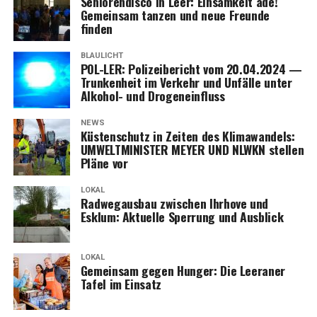
Senio­ren­dis­co in Leer: Ein­sam­keit ade!
Gemein­sam tan­zen und neue Freun­de
finden
BLAULICHT
POL-LER: Poli­zei­be­richt vom 20.04.2024 —
Trun­ken­heit im Ver­kehr und Unfäl­le unter
Alko­hol- und Drogeneinfluss
NEWS
Küs­ten­schutz in Zei­ten des Kli­ma­wan­dels:
UMWELTMINISTER MEYER UND NLWKN stel­len
Plä­ne vor
LOKAL
Rad­weg­aus­bau zwi­schen Ihr­ho­ve und
Esklum: Aktu­el­le Sper­rung und Ausblick
LOKAL
Gemein­sam gegen Hun­ger: Die Leera­ner
Tafel im Einsatz