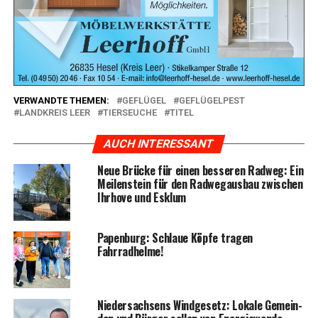
VERWANDTE THEMEN:
GEFLÜGEL
GEFLÜGELPEST
LANDKREIS LEER
TIERSEUCHE
TITEL
AUCH INTERESSANT
Neue Brü­cke für einen bes­se­ren Rad­weg: Ein
Mei­len­stein für den Rad­weg­aus­bau zwi­schen
Ihr­ho­ve und Esklum
Papen­burg: Schlaue Köp­fe tra­gen
Fahrradhelme!
Nie­der­sach­sens Wind­ge­setz: Loka­le Gemein­