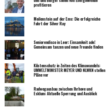
den und Bür­ger sol­len von Ener­gie­wen­de
profitieren
Mei­len­stein auf der Ems: Die erfolg­rei­che
Fahrt der Sil­ver Ray
Senio­ren­dis­co in Leer: Ein­sam­keit ade!
Gemein­sam tan­zen und neue Freun­de finden
Küs­ten­schutz in Zei­ten des Kli­ma­wan­dels:
UMWELTMINISTER MEYER UND NLWKN stel­len
Plä­ne vor
Rad­weg­aus­bau zwi­schen Ihr­ho­ve und
Esklum: Aktu­el­le Sper­rung und Ausblick