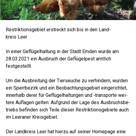
Restrik­ti­ons­ge­biet erstreckt sich bis in den Land­
kreis Leer
In einer Geflü­gel­hal­tung in der Stadt Emden wur­de am
28.03.2021 ein Aus­bruch der Geflü­gel­pest amt­lich
festgestellt.
Um die Aus­brei­tung der Tier­seu­che zu ver­hin­dern, wur­den
ein Sperr­be­zirk und ein Beob­ach­tungs­ge­biet ein­ge­rich­tet,
inner­halb derer für Geflü­gel­hal­tun­gen und ‑trans­por­te wei­
te­re Auf­la­gen gel­ten. Auf­grund der Lage des Aus­bruchs­be­
triebs befin­den sich Tei­le die­ser Restrik­ti­ons­ge­bie­te auch
im Leera­ner Kreisgebiet.
Der Land­kreis Leer hat hier­zu auf sei­ner Home­page eine