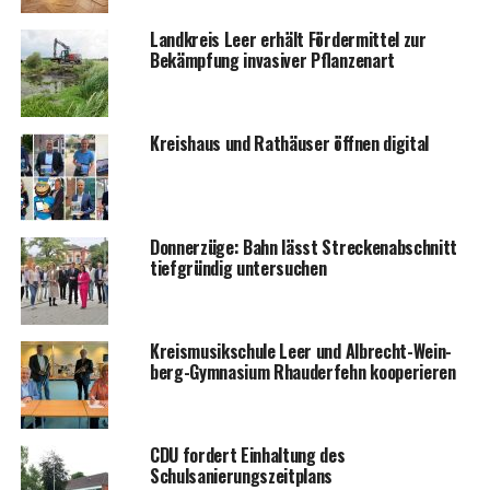
Land­kreis Leer erhält För­der­mit­tel zur
Bekämp­fung inva­si­ver Pflanzenart
Kreis­haus und Rat­häu­ser öff­nen digital
Don­ner­zü­ge: Bahn lässt Stre­cken­ab­schnitt
tief­grün­dig untersuchen
Kreis­mu­sik­schu­le Leer und Albrecht-Wein­
berg-Gym­na­si­um Rhau­der­fehn kooperieren
CDU for­dert Ein­hal­tung des
Schulsanierungszeitplans