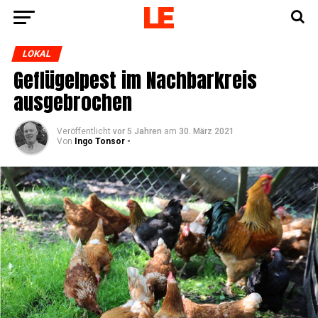
LOKAL
Geflü­gel­pest im Nach­bar­kreis
ausgebrochen
Veröffentlicht
vor 5 Jahren
am
30. März 2021
Von
Ingo Tonsor -