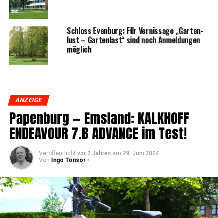
Schloss Even­burg: Für Ver­nis­sa­ge „Gar­ten­
lust – Gar­ten­last“ sind noch Anmel­dun­gen
möglich
ANZEIGE
Papen­burg — Ems­land: KALKHOFF
ENDEAVOUR 7.B ADVANCE im Test!
Veröffentlicht
vor 2 Jahren
am
29. Juni 2024
Von
Ingo Tonsor -