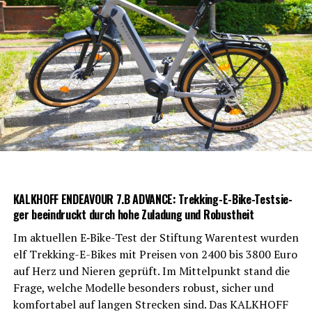
KALKHOFF ENDEAVOUR 7.B ADVANCE: Trek­king-E-Bike-Test­sie­
ger beein­druckt durch hohe Zula­dung und Robustheit
Im aktu­el­len E‑Bike-Test der Stif­tung Waren­test wur­den
elf Trek­king-E-Bikes mit Prei­sen von 2400 bis 3800 Euro
auf Herz und Nie­ren geprüft. Im Mit­tel­punkt stand die
Fra­ge, wel­che Model­le beson­ders robust, sicher und
kom­for­ta­bel auf lan­gen Stre­cken sind. Das KALKHOFF