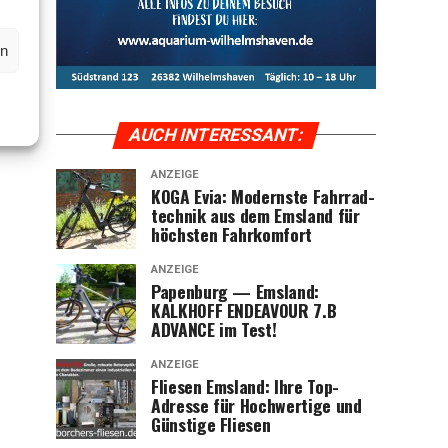
en
AUCH INTER­ES­SANT:
ANZEIGE
KOGA Evia: Moderns­te Fahr­rad­
tech­nik aus dem Ems­land für
höchs­ten Fahrkomfort
ANZEIGE
Papen­burg — Ems­land:
KALKHOFF ENDEAVOUR 7.B
ADVANCE im Test!
ANZEIGE
Flie­sen Ems­land: Ihre Top-
Adres­se für Hoch­wer­ti­ge und
Güns­ti­ge Fliesen