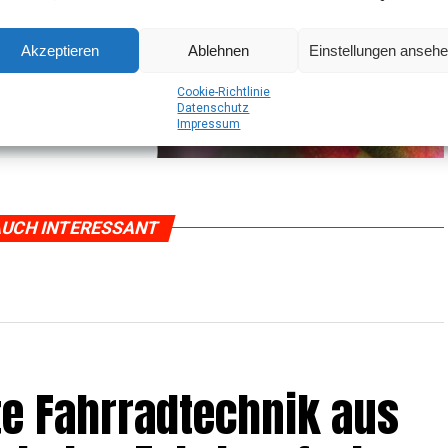
Akzeptieren
Ablehnen
Einstellungen anseh
Coo­kie-Richt­li­nie
Daten­schutz
Impres­sum
UCH INTERESSANT
e Fahr­rad­tech­nik aus