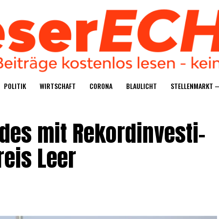
POLI­TIK
WIRT­SCHAFT
CORO­NA
BLAU­LICHT
STEL­LEN­MARKT 
des mit Rekord­in­ves­ti­
reis Leer