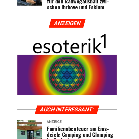
für den Rad­weg­aus­bau zwi­
schen Ihr­ho­ve und Esklum
ANZEI­GEN
AUCH INTER­ES­SANT:
ANZEIGE
Fami­li­en­aben­teu­er am Ems­
deich: Cam­ping und Glam­ping