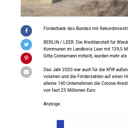
För­der­bank des Bun­des mit Rekord­in­ves­ti
BERLIN / LEER. Die Kre­dit­an­stalt für Wie­d
Kom­mu­nen im Land­kreis Leer mit 139,5 Mil­
Git­ta Con­ne­mann mit­teilt, wur­den mehr als
Das Jahr 2020 war auch für die KfW außer­g
vo­lu­men und die För­der­zah­len auf einen 
allei­ne 140 Unter­neh­men die Coro­na-Kre­di
von fast 25 Mil­lio­nen Euro.
Anzei­ge: