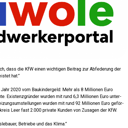
ich, dass die KfW einen wich­ti­gen Bei­trag zur Abfe­de­rung der
is­tet hat.”
im Jahr 2020 vom Bau­kin­der­geld: Mehr als 8 Mil­lio­nen Euro
 Exis­tenz­grün­der wur­den mit rund 6,3 Mil­lio­nen Euro unter­
ei­zungs­um­stel­lun­gen wur­den mit rund 92 Mil­lio­nen Euro geför­
and­kreis Leer fast 2.000 pri­va­te Kun­den von Zusa­gen der KfW.
­le­bau­er, Betrie­be und das Klima.”