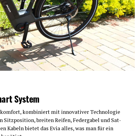
mart System
kom­fort, kom­bi­niert mit inno­va­ti­ver Tech­no­lo­gie
itz­po­si­ti­on, brei­ten Rei­fen, Feder­ga­bel und Sat­
­ten Kabeln bie­tet das Evia alles, was man für ein