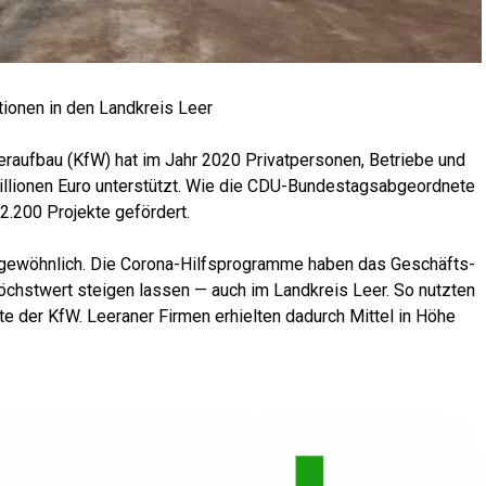
­tio­nen in den Land­kreis Leer
er­auf­bau (KfW) hat im Jahr 2020 Pri­vat­per­so­nen, Betrie­be und
lio­nen Euro unter­stützt. Wie die CDU-Bun­des­tags­ab­ge­ord­ne­te
 2.200 Pro­jek­te gefördert.
e­wöhn­lich. Die Coro­na-Hilfs­pro­gram­me haben das Geschäfts­
Höchst­wert stei­gen las­sen — auch im Land­kreis Leer. So nutz­ten
­te der KfW. Leera­ner Fir­men erhiel­ten dadurch Mit­tel in Höhe