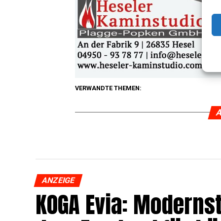
VERWANDTE THEMEN:
A
ANZEIGE
KOGA Evia: Moderns­t