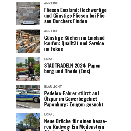
ANZEIGE
Flie­sen Ems­land: Hoch­wer­ti­ge
und Güns­ti­ge Flie­sen bei Flie­
sen Bor­chers Finden
ANZEIGE
Güns­ti­ge Küchen im Ems­land
kau­fen: Qua­li­tät und Ser­vice
im Fokus
LOKAL
STADTRADELN 2024: Papen­
burg und Rhe­de (Ems)
BLAULICHT
Pedelec-Fah­rer stürzt auf
Ölspur im Gewer­be­ge­biet
Papen­burg: Zeu­gen gesucht
LOKAL
Neue Brü­cke für einen bes­se­
ren Rad­weg: Ein Mei­len­stein