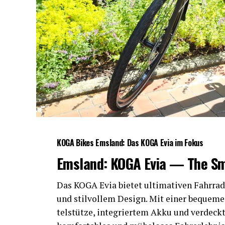
KOGA Bikes Ems­land: Das KOGA Evia im Fokus
Ems­land: KOGA Evia — The S
Das KOGA Evia bie­tet ulti­ma­ti­ven Fahr­rad­
und stil­vol­lem Design. Mit einer beque­men S
tel­stüt­ze, inte­grier­tem Akku und ver­deck