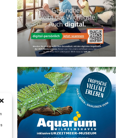
um
Ds