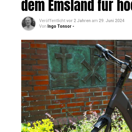
dem Ems­land für hö
Veröffentlicht
vor 2 Jahren
am
29. Juni 2024
Von
Ingo Tonsor -