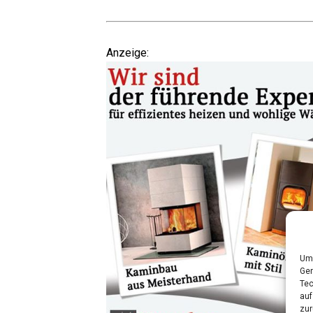
Anzei­ge:
Um 
Ger
Tec
auf
zur