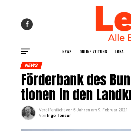
NEWS
ONLINE-ZEI­TUNG
LOKAL
NEWS
För­der­bank des Bun­
tio­nen in den Land­k
Veröffentlicht
vor 5 Jahren
am
9. Februar 2021
Von
Ingo Tonsor