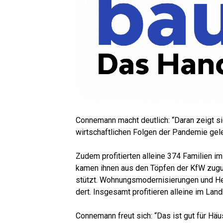
Con­ne­mann macht deut­lich: “Dar­an zeigt s
wirt­schaft­li­chen Fol­gen der Pan­de­mie gele
Zudem pro­fi­tier­ten allei­ne 374 Fami­li­en 
kamen ihnen aus den Töp­fen der KfW zugu­te.
stützt. Woh­nungs­mo­der­ni­sie­run­gen und H
dert. Ins­ge­samt pro­fi­tie­ren allei­ne im L
Con­ne­mann freut sich: “Das ist gut für Häus