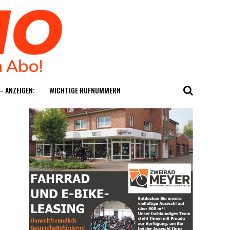
— ANZEIGEN:
WICH­TI­GE RUFNUMMERN