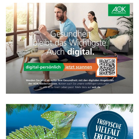
Jeder Abge­ord­ne­te kann selbst über die Anschaf­fun­gen
ent­schei­den. Endet die Wahl­pe­ri­ode vor Ablauf des Jah­
res oder schei­det der Abge­ord­ne­te wäh­rend des Jah­res
aus dem Bun­des­tag aus, so kann er über den Jah­res­be­
trag auch nur antei­lig verfügen.
Kos­ten­pau­scha­le
Die
steu­er­freie Kos­ten­pau­scha­le
für die Abge­ord­ne­ten
soll die durch die Aus­übung des Man­dats ent­ste­hen­den
Auf­wen­dun­gen abde­cken. Hier­zu zäh­len Aus­ga­ben für
die Ein­rich­tung und Unter­hal­tung eines oder meh­re­rer
Wahl­kreis­bü­ros, für Fahr­ten im Wahl­kreis und für die
Wahl­kreis­be­treu­ung. Aus der Kos­ten­pau­scha­le bestrei­
tet der Abge­ord­ne­te auch die Aus­ga­ben für die Zweit­
woh­nung am Sitz des Parlaments.
Die Pau­scha­le wird jähr­lich zum 1. Janu­ar an die Lebens­