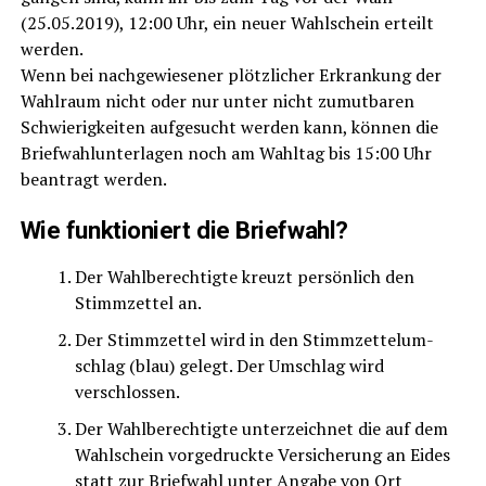
(25.05.2019), 12:00 Uhr, ein neu­er Wahl­schein erteilt
wer­den.
Wenn bei nach­ge­wie­se­ner plötz­li­cher Erkran­kung der
Wahl­raum nicht oder nur unter nicht zumut­ba­ren
Schwie­rig­kei­ten auf­ge­sucht wer­den kann, kön­nen die
Brief­wahl­un­ter­la­gen noch am Wahl­tag bis 15:00 Uhr
bean­tragt werden.
Wie funk­tio­niert die Briefwahl?
Der Wahl­be­rech­tig­te kreuzt per­sön­lich den
Stimm­zet­tel an.
Der Stimm­zet­tel wird in den Stimm­zet­tel­um­
schlag (blau) gelegt. Der Umschlag wird
verschlossen.
Der Wahl­be­rech­tig­te unter­zeich­net die auf dem
Wahl­schein vor­ge­druck­te Ver­si­che­rung an Eides
statt zur Brief­wahl unter Anga­be von Ort