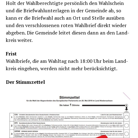
Holt der Wahl­be­rech­tig­te per­sön­lich den Wahl­schein
und die Brief­wahl­un­ter­la­gen in der Gemein­de ab, so
kann er die Brief­wahl auch an Ort und Stel­le aus­üben
und den ver­schlos­se­nen roten Wahl­brief direkt wie­der
abge­ben. Die Gemein­de lei­tet die­sen dann an den Land­
kreis weiter.
Frist
Wahl­brie­fe, die am Wahl­tag nach 18:00 Uhr beim Land­
kreis ein­ge­hen, wer­den nicht mehr berücksichtigt.
Der Stimm­zet­tel