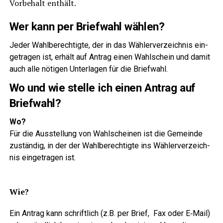
Vor­be­halt enthält.
Wer kann per Brief­wahl wählen?
Jeder Wahl­be­rech­tig­te, der in das Wäh­ler­ver­zeich­nis ein­
ge­tra­gen ist, erhält auf Antrag einen Wahl­schein und damit
auch alle nöti­gen Unter­la­gen für die Briefwahl.
Wo und wie stel­le ich einen Antrag auf
Briefwahl?
Wo?
Für die Aus­stel­lung von Wahl­schei­nen ist die Gemein­de
zustän­dig, in der der Wahl­be­rech­tig­te ins Wäh­ler­ver­zeich­
nis ein­ge­tra­gen ist.
Wie?
Ein Antrag kann schrift­lich (z.B. per Brief, Fax oder E‑Mail)