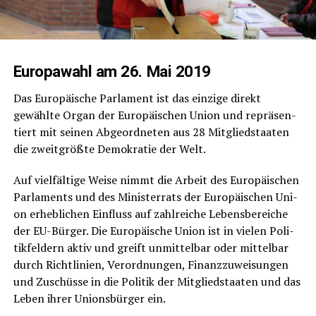
Euro­pa­wahl am 26. Mai 2019
Das Euro­päi­sche Par­la­ment ist das ein­zi­ge direkt
gewähl­te Organ der Euro­päi­schen Uni­on und reprä­sen­
tiert mit sei­nen Abge­ord­ne­ten aus 28 Mit­glied­staa­ten
die zweit­größ­te Demo­kra­tie der Welt.
Auf viel­fäl­ti­ge Wei­se nimmt die Arbeit des Euro­päi­schen
Par­la­ments und des Minis­ter­rats der Euro­päi­schen Uni­
on erheb­li­chen Ein­fluss auf zahl­rei­che Lebens­be­rei­che
der EU-Bür­ger. Die Euro­päi­sche Uni­on ist in vie­len Poli­
tik­fel­dern aktiv und greift unmit­tel­bar oder mit­tel­bar
durch Richt­li­ni­en, Ver­ord­nun­gen, Finanz­zu­wei­sun­gen
und Zuschüs­se in die Poli­tik der Mit­glied­staa­ten und das
Leben ihrer Uni­ons­bür­ger ein.