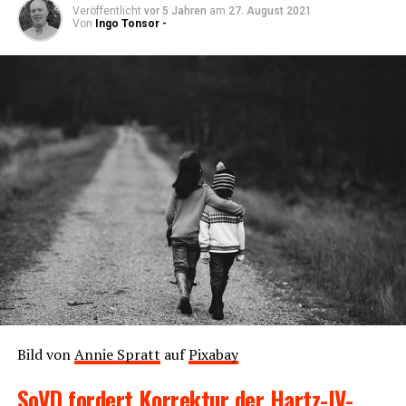
Veröffentlicht
vor 5 Jahren
am
27. August 2021
Von
Ingo Tonsor -
Bild von
Annie Spratt
auf
Pix­a­bay
SoVD for­dert Kor­rek­tur der Hartz-IV-