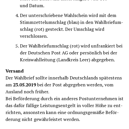
und Datum.
Der unter­schrie­be­ne Wahl­schein wird mit dem
Stimm­zet­tel­um­schlag (blau) in den Wahl­brief­um­
schlag (rot) gesteckt. Der Umschlag wird
verschlossen.
Der Wahl­brief­um­schlag (rot) wird unfran­kiert bei
der Deut­schen Post AG oder per­sön­lich bei der
Kreis­wahl­lei­tung (Land­kreis Leer) abgegeben.
Ver­sand
Der Wahl­brief soll­te inner­halb Deutsch­lands spä­tes­tens
am
23.05.2019
bei der Post abge­ge­ben wer­den, vom
Aus­land noch frü­her.
Bei Beför­de­rung durch ein ande­res Post­un­ter­neh­men ist
das dafür fäl­li­ge Leis­tungs­ent­gelt in vol­ler Höhe zu ent­
rich­ten, ansons­ten kann eine ord­nungs­ge­mä­ße Beför­
de­rung nicht gewähr­leis­tet werden.