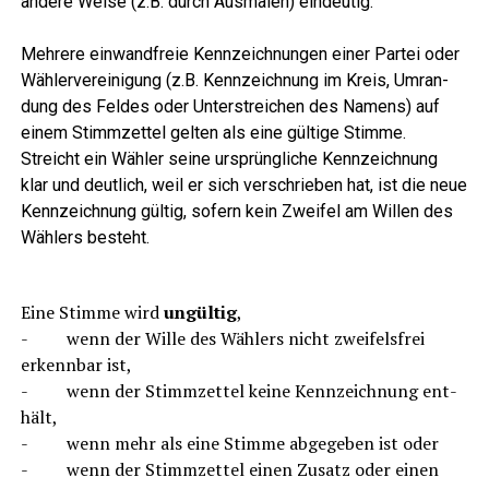
ande­re Wei­se (z.B. durch Aus­ma­len) eindeutig.
Meh­re­re ein­wand­freie Kenn­zeich­nun­gen einer Par­tei oder
Wäh­ler­ver­ei­ni­gung (z.B. Kenn­zeich­nung im Kreis, Umran­
dung des Fel­des oder Unter­strei­chen des Namens) auf
einem Stimm­zet­tel gel­ten als eine gül­ti­ge Stim­me.
Streicht ein Wäh­ler sei­ne ursprüng­li­che Kenn­zeich­nung
klar und deut­lich, weil er sich ver­schrie­ben hat, ist die neue
Kenn­zeich­nung gül­tig, sofern kein Zwei­fel am Wil­len des
Wäh­lers besteht.
Eine Stim­me wird
ungül­tig
,
- wenn der Wil­le des Wäh­lers nicht zwei­fels­frei
erkenn­bar ist,
- wenn der Stimm­zet­tel kei­ne Kenn­zeich­nung ent­
hält,
- wenn mehr als eine Stim­me abge­ge­ben ist oder
- wenn der Stimm­zet­tel einen Zusatz oder einen