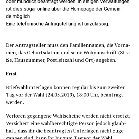
oder münd­lich bean­tragt wer­den. In eini­gen Ver­wal­tun­gen
ist dies sogar online über die Home­page der Gemein­
de möglich.
Eine tele­fo­ni­sche Antrag­stel­lung ist unzu­läs­sig.
Der Antrag­stel­ler muss den Fami­li­en­na­men, die Vor­na­
men, das Geburts­da­tum und sei­ne Wohn­an­schrift (Stra­
ße, Haus­num­mer, Post­leit­zahl und Ort) angeben.
Frist
Brief­wahl­un­ter­la­gen kön­nen regu­lär bis zum zwei­ten
Tag vor der Wahl (24.05.2019), 18:00 Uhr, bean­tragt
werden.
Ver­lo­ren gegan­ge­ne Wahl­schei­ne wer­den nicht ersetzt.
Ver­si­chert eine wahl­be­rech­tig­te Per­son jedoch glaub­
haft, dass ihr die bean­trag­ten Unter­la­gen nicht zuge­
gan­gen sind, kann ihr bis zum Tag vor der Wahl