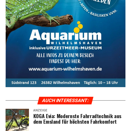
hal­tungs­kos­ten ange­passt und liegt der­zeit bei
4.560,59
Euro monat­lich
(Aus­füh­rungs­be­stim­mun­gen des Ältes­
ten­ra­tes). Kos­ten, die dar­über hin­aus­ge­hen, kön­nen
nicht steu­er­lich abge­setzt wer­den, denn es gibt für den
Abge­ord­ne­ten kei­ne „Wer­bungs­kos­ten“. Der Gesetz­ge­
ber hat sich für die Kos­ten­pau­scha­le ent­schie­den, da
die­se dem in der Ver­fas­sung ver­an­ker­ten Grund­satz des
frei­en Man­dats am ehes­ten gerecht wird. Zudem ist eine
Pau­scha­le, die sich am Durch­schnitts­auf­wand ori­en­tiert,
im Ver­hält­nis aller Abge­ord­ne­ten unter­ein­an­der am
gerech­tes­ten und stellt die kos­ten­güns­tigs­te Lösung
dar: Im Fal­le von Ein­zel­nach­wei­sen wür­de sich der Ver­
wal­tungs­auf­wand für den Deut­schen Bun­des­tag enorm
erhö­hen. Fer­ner kön­nen durch die Gewäh­rung einer
Pau­scha­le die Kos­ten im Haus­halt von Anfang an —
AUCH INTER­ES­SANT:
anhand der Zahl der Abge­ord­ne­ten — genau berech­net
ANZEIGE
wer­den. (Stand: Janu­ar 2021)
KOGA Evia: Moderns­te Fahr­rad­tech­nik aus
dem Ems­land für höchs­ten Fahrkomfort
Mit­ar­bei­ter