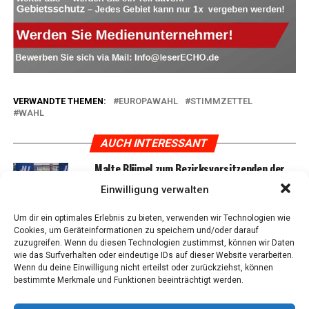
VERWANDTE THEMEN:
EUROPAWAHL
STIMMZETTEL
WAHL
AUCH INTERESSANT
Mal­te Blü­mel zum Bezirks­vor­sit­zen­den der
Jun­gen Uni­on wiedergewählt
Einwilligung verwalten
Um dir ein optimales Erlebnis zu bieten, verwenden wir Technologien wie
Cookies, um Geräteinformationen zu speichern und/oder darauf
Par­tei­en im Check: Was für Ver­brau­cher zur
zuzugreifen. Wenn du diesen Technologien zustimmst, können wir Daten
Wahl steht
wie das Surfverhalten oder eindeutige IDs auf dieser Website verarbeiten.
Wenn du deine Einwilligung nicht erteilst oder zurückziehst, können
bestimmte Merkmale und Funktionen beeinträchtigt werden.
SPD in Leer hat ein neu­es