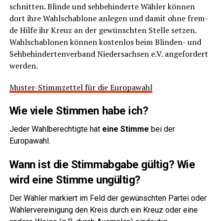
schnit­ten. Blin­de und seh­be­hin­der­te Wäh­ler kön­nen
dort ihre Wahl­scha­blo­ne anle­gen und damit ohne frem­
de Hil­fe ihr Kreuz an der gewünsch­ten Stel­le set­zen.
Wahl­scha­blo­nen kön­nen kos­ten­los beim Blin­den- und
Seh­be­hin­der­ten­ver­band Nie­der­sach­sen e.V. ange­for­dert
werden.
Mus­ter-Stimm­zet­tel für die Europawahl
Wie vie­le Stim­men habe ich?
Jeder Wahl­be­rech­tig­te hat
eine Stim­me
bei der
Europawahl.
Wann ist die Stimm­ab­ga­be gül­tig? Wie
wird eine Stim­me ungültig?
Der Wäh­ler mar­kiert im Feld der gewünsch­ten Par­tei oder
Wäh­ler­ver­ei­ni­gung den Kreis durch ein Kreuz oder eine