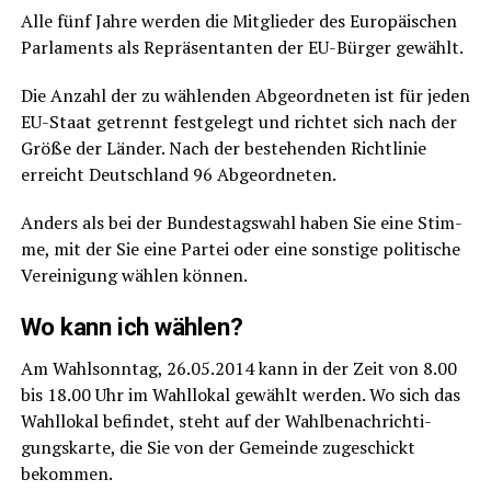
Alle fünf Jah­re wer­den die Mit­glie­der des Euro­päi­schen
Par­la­ments als Reprä­sen­tan­ten der EU-Bür­ger gewählt.
Die Anzahl der zu wäh­len­den Abge­ord­ne­ten ist für jeden
EU-Staat getrennt fest­ge­legt und rich­tet sich nach der
Grö­ße der Län­der. Nach der bestehen­den Richt­li­nie
erreicht Deutsch­land 96 Abgeordneten.
Anders als bei der Bun­des­tags­wahl haben Sie eine Stim­
me, mit der Sie eine Par­tei oder eine sons­ti­ge poli­ti­sche
Ver­ei­ni­gung wäh­len können.
Wo kann ich wählen?
Am Wahl­sonn­tag, 26.05.2014 kann in der Zeit von 8.00
bis 18.00 Uhr im Wahl­lo­kal gewählt wer­den. Wo sich das
Wahl­lo­kal befin­det, steht auf der Wahl­be­nach­rich­ti­
gungs­kar­te, die Sie von der Gemein­de zuge­schickt
bekommen.