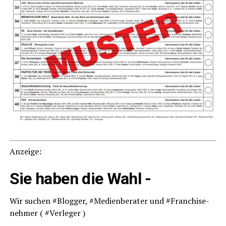
Anzei­ge:
Sie haben die Wahl -
Wir suchen #Blog­ger, #Medi­en­be­ra­ter und #Fran­chise­
neh­mer ( #Ver­le­ger )