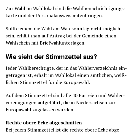
Zur Wahl im Wahl­lo­kal sind die Wahl­be­nach­rich­ti­gungs­
kar­te und der Per­so­nal­aus­weis mitzubringen.
Soll­te einem die Wahl am Wahl­sonn­tag nicht mög­lich
sein, erhält man auf Antrag bei der Gemein­de einen
Wahl­schein mit Briefwahlunterlagen.
Wie sieht der Stimm­zet­tel aus?
Jeder Wahl­be­rech­tig­te, der in das Wäh­ler­ver­zeich­nis ein­
ge­tra­gen ist, erhält im Wahl­lo­kal einen amt­li­chen, weiß­
li­chen Stimm­zet­tel für die Europawahl.
Auf dem Stimm­zet­tel sind alle 40 Par­tei­en und Wäh­ler­
ver­ei­ni­gun­gen auf­ge­führt, die in Nie­der­sach­sen zur
Euro­pa­wahl zuge­las­sen wurden.
Rech­te obe­re Ecke abge­schnit­ten
Bei jedem Stimm­zet­tel ist die rech­te obe­re Ecke abge­