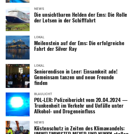
NEWS
Die unsicht­ba­ren Hel­den der Ems: Die Rol­le
der Lot­sen in der Schifffahrt
LOKAL
Mei­len­stein auf der Ems: Die erfolg­rei­che
Fahrt der Sil­ver Ray
LOKAL
Senio­ren­dis­co in Leer: Ein­sam­keit ade!
Gemein­sam tan­zen und neue Freun­de
finden
BLAULICHT
POL-LER: Poli­zei­be­richt vom 20.04.2024 —
Trun­ken­heit im Ver­kehr und Unfäl­le unter
Alko­hol- und Drogeneinfluss
NEWS
Küs­ten­schutz in Zei­ten des Kli­ma­wan­dels:
UMWELTMINISTER MEYER UND NLWKN stel­len