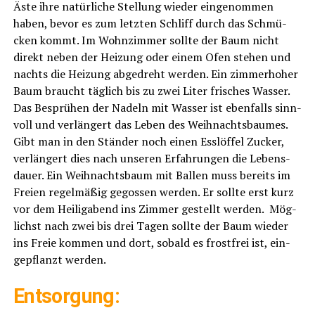
Äste ihre natür­li­che Stel­lung wie­der ein­ge­nom­men
haben, bevor es zum letz­ten Schliff durch das Schmü­
cken kommt. Im Wohn­zim­mer soll­te der Baum nicht
direkt neben der Hei­zung oder einem Ofen ste­hen und
nachts die Hei­zung abge­dreht wer­den. Ein zim­mer­ho­her
Baum braucht täg­lich bis zu zwei Liter fri­sches Was­ser.
Das Besprü­hen der Nadeln mit Was­ser ist eben­falls sinn­
voll und ver­län­gert das Leben des Weih­nachts­bau­mes.
Gibt man in den Stän­der noch einen Ess­löf­fel Zucker,
ver­län­gert dies nach unse­ren Erfah­run­gen die Lebens­
dau­er. Ein Weih­nachts­baum mit Bal­len muss bereits im
Frei­en regel­mä­ßig gegos­sen wer­den. Er soll­te erst kurz
vor dem Hei­lig­abend ins Zim­mer gestellt wer­den. Mög­
lichst nach zwei bis drei Tagen soll­te der Baum wie­der
ins Freie kom­men und dort, sobald es frost­frei ist, ein­
ge­pflanzt werden.
Ent­sor­gung: