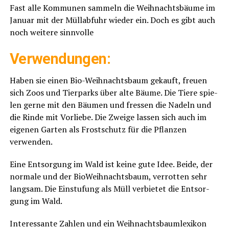
Fast alle Kom­mu­nen sam­meln die Weih­nachts­bäu­me im
Janu­ar mit der Müll­ab­fuhr wie­der ein. Doch es gibt auch
noch wei­te­re sinnvolle
Ver­wen­dun­gen:
Haben sie einen Bio-Weih­nachts­baum gekauft, freu­en
sich Zoos und Tier­parks über alte Bäu­me. Die Tie­re spie­
len ger­ne mit den Bäu­men und fres­sen die Nadeln und
die Rin­de mit Vor­lie­be. Die Zwei­ge las­sen sich auch im
eige­nen Gar­ten als Frost­schutz für die Pflan­zen
verwenden.
Eine Ent­sor­gung im Wald ist kei­ne gute Idee. Bei­de, der
nor­ma­le und der Bio­Weih­nachts­baum, ver­rot­ten sehr
lang­sam. Die Ein­stu­fung als Müll ver­bie­tet die Ent­sor­
gung im Wald.
Inter­es­san­te Zah­len und ein Weih­nachts­baum­le­xi­kon