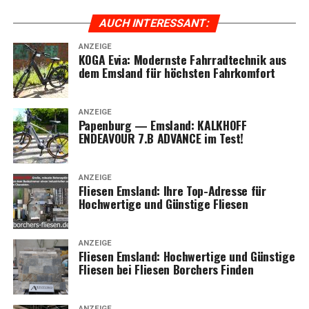
Radfahrkomfort.
AUCH INTER­ES­SANT:
ANZEIGE
KOGA Evia: Moderns­te Fahr­rad­tech­nik aus
dem Ems­land für höchs­ten Fahrkomfort
ANZEIGE
Papen­burg — Ems­land: KALKHOFF
ENDEAVOUR 7.B ADVANCE im Test!
ANZEIGE
Flie­sen Ems­land: Ihre Top-Adres­se für
Hoch­wer­ti­ge und Güns­ti­ge Fliesen
ANZEIGE
Flie­sen Ems­land: Hoch­wer­ti­ge und Güns­ti­ge
Flie­sen bei Flie­sen Bor­chers Finden
ANZEIGE