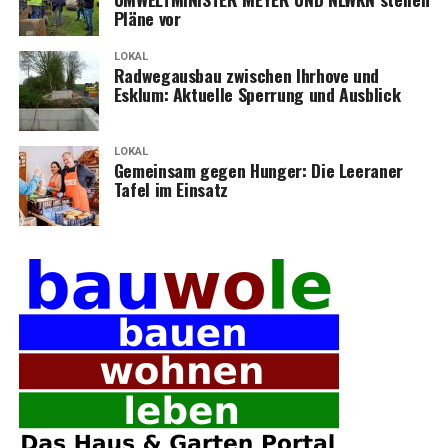
Plä­ne vor
LOKAL
Rad­weg­aus­bau zwi­schen Ihr­ho­ve und
Esklum: Aktu­el­le Sper­rung und Ausblick
LOKAL
Gemein­sam gegen Hun­ger: Die Leera­ner
Tafel im Einsatz