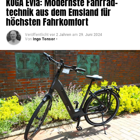
KOGA Evia: Moderns­te Fahr­rad­
tech­nik aus dem Ems­land für
höchs­ten Fahrkomfort
Veröffentlicht
vor 2 Jahren
am
29. Juni 2024
Von
Ingo Tonsor -