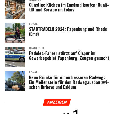
Güns­ti­ge Küchen im Ems­land kau­fen: Qua­li­
tät und Ser­vice im Fokus
LOKAL
STADTRADELN 2024: Papen­burg und Rhe­de
(Ems)
BLAULICHT
Pedelec-Fah­rer stürzt auf Ölspur im
Gewer­be­ge­biet Papen­burg: Zeu­gen gesucht
LOKAL
Neue Brü­cke für einen bes­se­ren Rad­weg:
Ein Mei­len­stein für den Rad­weg­aus­bau zwi­
schen Ihr­ho­ve und Esklum
ANZEI­GEN