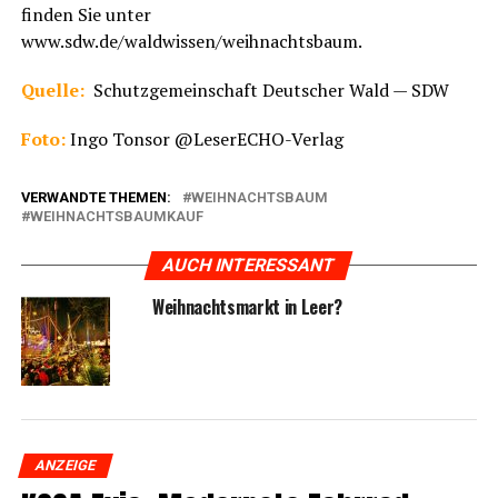
fin­den Sie unter
www.sdw.de/waldwissen/weihnachtsbaum.
Quel­le:
Schutz­ge­mein­schaft Deut­scher Wald — SDW
Foto:
Ingo Ton­sor @LeserECHO-Verlag
VERWANDTE THEMEN:
WEIHNACHTSBAUM
WEIHNACHTSBAUMKAUF
AUCH INTERESSANT
Weih­nachts­markt in Leer?
ANZEIGE