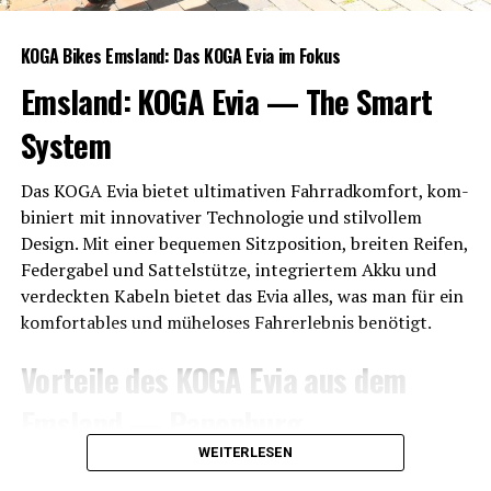
KOGA Bikes Ems­land: Das KOGA Evia im Fokus
Ems­land: KOGA Evia — The Smart
System
Das KOGA Evia bie­tet ulti­ma­ti­ven Fahr­rad­kom­fort, kom­
bi­niert mit inno­va­ti­ver Tech­no­lo­gie und stil­vol­lem
Design. Mit einer beque­men Sitz­po­si­ti­on, brei­ten Rei­fen,
Feder­ga­bel und Sat­tel­stüt­ze, inte­grier­tem Akku und
ver­deck­ten Kabeln bie­tet das Evia alles, was man für ein
kom­for­ta­bles und mühe­lo­ses Fahr­erleb­nis benötigt.
Vor­tei­le des KOGA Evia aus dem
Ems­land — Papenburg
WEITERLESEN
SP-Con­nect Halterung