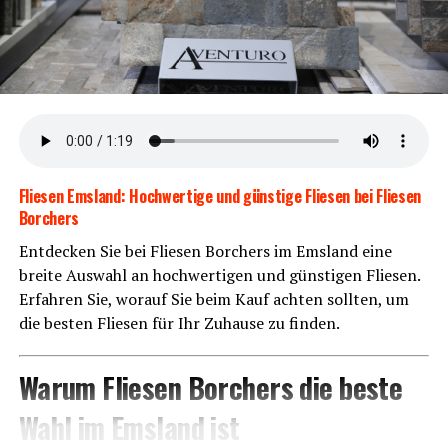
tet weni­ger War­tung und mehr Fahrspaß.
Flie­sen Ems­land: Hoch­wer­ti­ge und güns­ti­ge Flie­sen bei Flie­sen
Borchers
Ent­de­cken Sie bei Flie­sen Bor­chers im Ems­land eine
brei­te Aus­wahl an hoch­wer­ti­gen und güns­ti­gen Flie­sen.
Erfah­ren Sie, wor­auf Sie beim Kauf ach­ten soll­ten, um
KOGA Evia
die bes­ten Flie­sen für Ihr Zuhau­se zu finden.
Opti­ma­ler Fahr­kom­fort mit KOGA
War­um Flie­sen Bor­chers die bes­te
Evia aus dem Emsland
Wahl im Ems­land ist