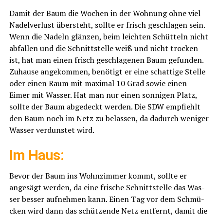
Damit der Baum die Wochen in der Woh­nung ohne viel
Nadel­ver­lust über­steht, soll­te er frisch geschla­gen sein.
Wenn die Nadeln glän­zen, beim leich­ten Schüt­teln nicht
abfal­len und die Schnitt­stel­le weiß und nicht tro­cken
ist, hat man einen frisch geschla­ge­nen Baum gefun­den.
Zuhau­se ange­kom­men, benö­tigt er eine schat­ti­ge Stel­le
oder einen Raum mit maxi­mal 10 Grad sowie einen
Eimer mit Was­ser. Hat man nur einen son­ni­gen Platz,
soll­te der Baum abge­deckt wer­den. Die SDW emp­fiehlt
den Baum noch im Netz zu belas­sen, da dadurch weni­ger
Was­ser ver­duns­tet wird.
Im Haus:
Bevor der Baum ins Wohn­zim­mer kommt, soll­te er
ange­sägt wer­den, da eine fri­sche Schnitt­stel­le das Was­
ser bes­ser auf­neh­men kann. Einen Tag vor dem Schmü­
cken wird dann das schüt­zen­de Netz ent­fernt, damit die