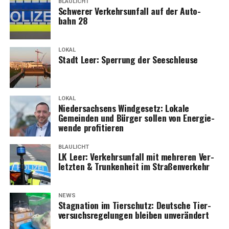
BLAULICHT
Schwe­rer Ver­kehrs­un­fall auf der Auto­
bahn 28
LOKAL
Stadt Leer: Sper­rung der Seeschleuse
LOKAL
Nie­der­sach­sens Wind­ge­setz: Loka­le
Gemein­den und Bür­ger sol­len von Ener­gie­
wen­de profitieren
BLAULICHT
LK Leer: Ver­kehrs­un­fall mit meh­re­ren Ver­
letz­ten & Trun­ken­heit im Straßenverkehr
NEWS
Sta­gna­ti­on im Tier­schutz: Deut­sche Tier­
ver­suchs­re­ge­lun­gen blei­ben unverändert