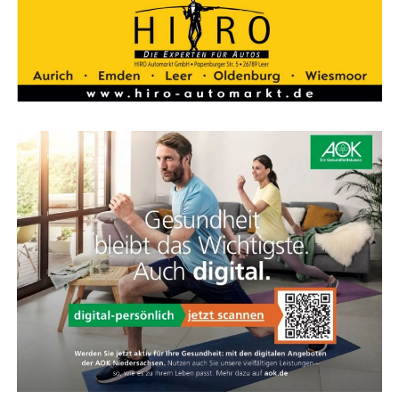
land. Hoch­wer­tig, güns­tig und immer nah bei Ihnen.
KOGA Feder­ga­bel
Kom­fort und Sport­lich­keit vereint
Die Feder­ga­bel des Evia sieht sport­lich aus, ist kom­for­ta­
bel und viel leich­ter als eine Stan­dard-Feder­ga­bel. Die­se
Feder­ein­heit spricht nur bei Bedarf an und bie­tet
zusätz­li­chen Kom­fort für Hand­ge­len­ke und Schul­tern,
ohne das direk­te Fahr­ge­fühl zu verlieren.