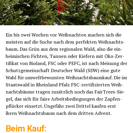
Ein bis zwei Wochen vor Weih­nach­ten machen sich die
meis­ten auf die Suche nach dem per­fek­ten Weih­nachts­
baum. Das Grün aus dem regio­na­len Wald, also die ein­
hei­mi­schen Fich­ten, Tan­nen oder Kie­fern mit Öko-Zer­
ti­fi­kat von Bio­land, FSC oder PEFC, ist nach Mei­nung der
Schutz­ge­mein­schaft Deut­scher Wald (SDW) eine gute
Wahl für umwelt­be­wuss­ten Weih­nachts­baum­kauf. Die im
Staats­wald in Rhein­land Pfalz FSC-zer­ti­fi­zier­ten Weih­
nachts­bäu­me tra­gen zusätz­lich noch das Fair­Trees-Sie­
gel, das sich für fai­re Arbeits­be­din­gun­gen der Zap­fen­
pflü­cker ein­setzt. Unge­fähr zwei Drit­tel kau­fen erst
ihren Weih­nachts­baum nach dem drit­ten Advent.
Beim Kauf: