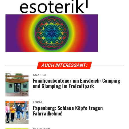
AUCH INTER­ES­SANT:
ANZEIGE
Fami­li­en­aben­teu­er am Ems­deich: Cam­ping
und Glam­ping im Freizeitpark
LOKAL
Papen­burg: Schlaue Köp­fe tra­gen
Fahrradhelme!