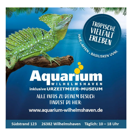
Kar­te für das Ems­land Papenburg
Fazit: Das KOGA Evia — Per­fek­te
Wahl für Radfahrkomfort
Das KOGA Evia ist die per­fek­te Wahl für alle, die uner­
reich­ten Rad­fahr­kom­fort mit stil­vol­lem Design und
moderns­ter Tech­no­lo­gie ver­bin­den möch­ten. Ent­de­cken
Sie das ulti­ma­ti­ve Fahr­erleb­nis mit dem KOGA Evia und
genie­ßen Sie jede Fahrt in vol­len Zügen.
Meta-Text:
Das KOGA Evia bie­tet ulti­ma­ti­ven Fahr­rad­
kom­fort, kom­bi­niert mit inno­va­ti­ver Tech­no­lo­gie und
stil­vol­lem Design. Ent­de­cken Sie die Vor­tei­le und Model­
le der Evia-Serie im Ems­land und erle­ben Sie moder­nen