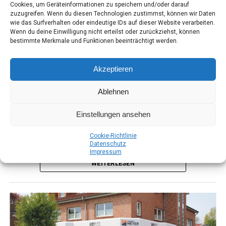
Cookies, um Geräteinformationen zu speichern und/oder darauf
linee Küche „Black Line” | Design Sebas­ti­an Desch
zuzugreifen. Wenn du diesen Technologien zustimmst, können wir Daten
wie das Surfverhalten oder eindeutige IDs auf dieser Website verarbeiten.
Edel und hoch­wer­tig prä­sen­tiert sich die linee Küche
Wenn du deine Einwilligung nicht erteilst oder zurückziehst, können
Die roman­ti­sche Küche mit klas­si­scher Koch — und Vor­be­
bestimmte Merkmale und Funktionen beeinträchtigt werden.
„Black Line” von TEAM 7. Kubi­sche For­men, groß­zü­gi­ge
rei­tungs­in­sel. Zum Wohn­raum mit Vitri­nen — Gestal­tung
schwar­ze Farb­glas­fron­ten und eine kla­re Lini­en­füh­rung
durch das Take — Away .
ver­lei­hen der neu­en Gestal­tungs­va­ri­an­te der linee
Akzeptieren
Küche ihre außer­ge­wöhn­li­che Ele­ganz. „Black Line“ ver­
Ablehnen
kör­pert die per­fek­te Sym­bio­se von anspre­chen­dem, har­
mo­ni­schen Natur­holz, kraft­vol­lem Farb­glas und aus­
Einstellungen ansehen
drucks­star­kem Metall. Die Griff­pro­fi­le, Edel­stahl-
Sockel­blen­den, Arbeits­plat­ten und auch Farb­glas­wan­
Coo­kie-Richt­li­nie
gen in mat­tem Schwarz ver­mit­teln küh­le Ele­ganz. Offe­
Daten­schutz
Impres­sum
ne Gestal­tungs­ele­men­te aus Holz steu­ern hin­ge­gen
WEITERLESEN
sinn­li­che Wär­me bei. Die­ser span­nen­de Kon­trast sorgt
für einen clea­nen, puris­ti­schen Look von außen, wäh­
rend im Inne­ren die kom­plett in mas­si­vem Holz gefer­
tig­ten Kor­pus­se für Sinn­lich­keit und Qua­li­tät ste­hen
und ein ein­zig­ar­ti­ges Cha­ris­ma vol­ler Leben­dig­keit