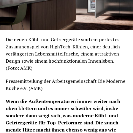
Die neu­en Kühl- und Gefrier­ge­rä­te sind ein per­fek­tes
Zusam­men­spiel von High­Tech-Küh­len, einer deut­lich
ver­län­ger­ten Lebens­mit­tel­fri­sche, einem attrak­ti­ven
Design sowie einem hoch­funk­tio­na­len Innen­le­ben.
(Foto: AMK)
Pres­se­mit­tei­lung der Arbeits­ge­mein­schaft Die Moder­ne
Küche e.V. (AMK)
Wenn die Außen­tem­pe­ra­tu­ren immer wei­ter nach
oben klet­tern und es immer schwü­ler wird, ins­be­
son­de­re dann zeigt sich, was moder­ne Kühl- und
Gefrier­ge­rä­te für Top-Per­for­mer sind. Die zuneh­
men­de Hit­ze macht ihnen eben­so wenig aus wie