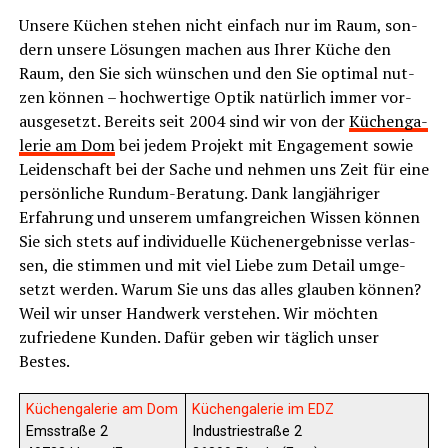
Unse­re Küchen ste­hen nicht ein­fach nur im Raum, son­
dern unse­re Lösun­gen machen aus Ihrer Küche den
Raum, den Sie sich wün­schen und den Sie opti­mal nut­
zen kön­nen – hoch­wer­ti­ge Optik natür­lich immer vor­
aus­ge­setzt. Bereits seit 2004 sind wir von der
Küchen­ga­
le­rie am Dom
bei jedem Pro­jekt mit Enga­ge­ment sowie
Lei­den­schaft bei der Sache und neh­men uns Zeit für eine
per­sön­li­che Rund­um-Bera­tung. Dank lang­jäh­ri­ger
Erfah­rung und unse­rem umfang­rei­chen Wis­sen kön­nen
Sie sich stets auf indi­vi­du­el­le Küchen­er­geb­nis­se ver­las­
sen, die stim­men und mit viel Lie­be zum Detail umge­
setzt wer­den. War­um Sie uns das alles glau­ben kön­nen?
Weil wir unser Hand­werk ver­ste­hen. Wir möch­ten
zufrie­de­ne Kun­den. Dafür geben wir täg­lich unser
Bestes.
Küchen­ga­le­rie am Dom
Küchen­ga­le­rie im EDZ
Ems­stra­ße 2
Indus­trie­stra­ße 2