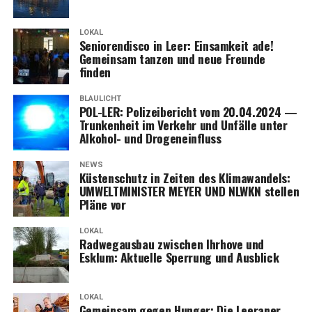
LOKAL
Senio­ren­dis­co in Leer: Ein­sam­keit ade!
Gemein­sam tan­zen und neue Freun­de
finden
BLAULICHT
POL-LER: Poli­zei­be­richt vom 20.04.2024 —
Trun­ken­heit im Ver­kehr und Unfäl­le unter
Alko­hol- und Drogeneinfluss
NEWS
Küs­ten­schutz in Zei­ten des Kli­ma­wan­dels:
UMWELTMINISTER MEYER UND NLWKN stel­len
Plä­ne vor
LOKAL
Rad­weg­aus­bau zwi­schen Ihr­ho­ve und
Esklum: Aktu­el­le Sper­rung und Ausblick
LOKAL
Gemein­sam gegen Hun­ger: Die Leera­ner