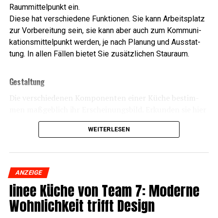
Raum­mit­tel­punkt ein.
Die­se hat ver­schie­de­ne Funk­tio­nen. Sie kann Arbeits­platz
zur Vor­be­rei­tung sein, sie kann aber auch zum Kom­mu­ni­
ka­ti­ons­mit­tel­punkt wer­den, je nach Pla­nung und Aus­stat­
tung. In allen Fäl­len bie­tet Sie zusätz­li­chen Stauraum.
Gestal­tung
Die ver­schie­de­nen Kom­po­nen­ten einer Küche bestim­
men maß­geb­lich ihr Erschei­nungs­bild. Erkun­den sie hier
die Gestal­tungs­mög­lichei­ten der
Bal­le­ri­na-Küchen­mö­
WEITERLESEN
bel
, um Ihre Küche ganz indi­vi­du­ell an Ihre per­sön­li­
chen Vor­stel­lun­gen und Wün­sche anzupassen.
ANZEIGE
linee Küche von Team 7: Moder­ne
Wohn­lich­keit trifft Design