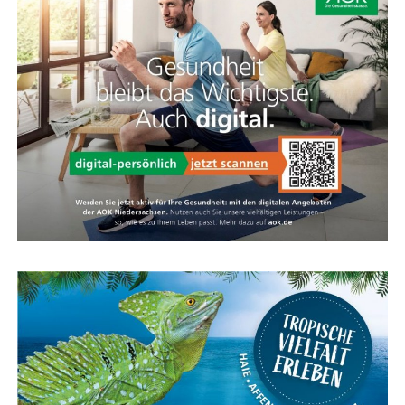
sen, die stim­men und mit viel Lie­be zum Detail umge­
setzt wer­den. War­um Sie uns das alles glau­ben kön­nen?
Weil wir unser Hand­werk ver­ste­hen. Wir möch­ten
zufrie­de­ne Kun­den. Dafür geben wir täg­lich unser
Bestes.
Küchen­ga­le­rie am Dom
Küchen­ga­le­rie im EDZ
Ems­stra­ße 2
Indus­trie­stra­ße 2
49733 Haren/Ems
26899 Rhe­de (Ems)
Tele­fon: +49 (0) 59 32–73
04964 604–554 oder 04964
42 80
604–555