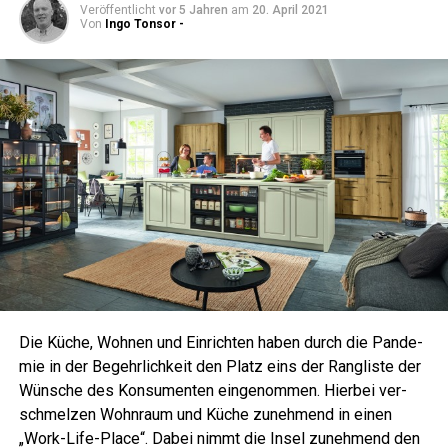
Veröffentlicht
vor 5 Jahren
am
20. April 2021
Von
Ingo Tonsor -
Die Küche, Woh­nen und Ein­rich­ten haben durch die Pan­de­
mie in der Begehr­lich­keit den Platz eins der Rang­lis­te der
Wün­sche des Kon­su­men­ten ein­ge­nom­men. Hier­bei ver­
schmel­zen Wohn­raum und Küche zuneh­mend in einen
„Work-Life-Place“. Dabei nimmt die Insel zuneh­mend den