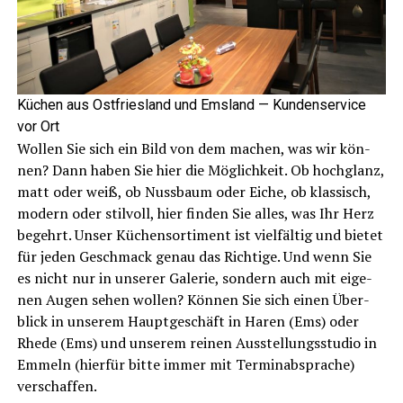
Küchen aus Ost­fries­land und Ems­land — Kun­den­ser­vice
vor Ort
Wol­len Sie sich ein Bild von dem machen, was wir kön­
nen? Dann haben Sie hier die Mög­lich­keit. Ob hoch­glanz,
matt oder weiß, ob Nuss­baum oder Eiche, ob klas­sisch,
modern oder stil­voll, hier fin­den Sie alles, was Ihr Herz
begehrt. Unser Küchen­sor­ti­ment ist viel­fäl­tig und bie­tet
für jeden Geschmack genau das Rich­ti­ge. Und wenn Sie
es nicht nur in unse­rer Gale­rie, son­dern auch mit eige­
nen Augen sehen wol­len? Kön­nen Sie sich einen Über­
blick in unse­rem Haupt­ge­schäft in Haren (Ems) oder
Rhe­de (Ems) und unse­rem rei­nen Aus­stel­lungs­stu­dio in
Emmeln (hier­für bit­te immer mit Ter­min­ab­spra­che)
verschaffen.