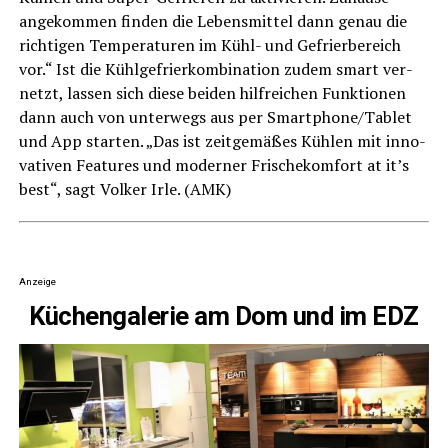
ange­kom­men fin­den die Lebens­mit­tel dann genau die
rich­ti­gen Tem­pe­ra­tu­ren im Kühl- und Gefrier­be­reich
vor.“ Ist die Kühl­ge­frier­kom­bi­na­ti­on zudem smart ver­
netzt, las­sen sich die­se bei­den hilf­rei­chen Funk­tio­nen
dann auch von unter­wegs aus per Smartphone/Tablet
und App star­ten. „Das ist zeit­ge­mä­ßes Küh­len mit inno­
va­ti­ven Fea­tures und moder­ner Fri­sche­kom­fort at it’s
best“, sagt Vol­ker Irle. (AMK)
Anzeige
Küchen­ga­le­rie am Dom und im EDZ