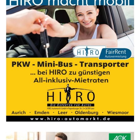
per­sön­li­che Rund­um-Bera­tung. Dank lang­jäh­ri­ger
nen Augen sehen wol­len? Kön­nen Sie sich einen Über­
Erfah­rung und unse­rem umfang­rei­chen Wis­sen kön­nen
blick in unse­rem Haupt­ge­schäft in Haren (Ems) oder
Sie sich stets auf indi­vi­du­el­le Küchen­er­geb­nis­se ver­las­
Rhe­de (Ems) und unse­rem rei­nen Aus­stel­lungs­stu­dio in
sen, die stim­men und mit viel Lie­be zum Detail umge­
Emmeln (hier­für bit­te immer mit Ter­min­ab­spra­che)
setzt wer­den. War­um Sie uns das alles glau­ben kön­nen?
verschaffen.
Weil wir unser Hand­werk ver­ste­hen. Wir möch­ten
zufrie­de­ne Kun­den. Dafür geben wir täg­lich unser
Bestes.
Unse­re Küchen ste­hen nicht ein­fach nur im Raum, son­
Küchen­ga­le­rie am Dom
Küchen­ga­le­rie im EDZ
Ems­stra­ße 2
Indus­trie­stra­ße 2
dern unse­re Lösun­gen machen aus Ihrer Küche den
49733 Haren/Ems
26899 Rhe­de (Ems)
Raum, den Sie sich wün­schen und den Sie opti­mal nut­
Tele­fon: +49 (0) 59 32–73
04964 604–554 oder 04964
zen kön­nen – hoch­wer­ti­ge Optik natür­lich immer vor­
42 80
604–555
aus­ge­setzt. Bereits seit 2004 sind wir von der Küchen­ga­
le­rie am Dom bei jedem Pro­jekt mit Enga­ge­ment sowie
Lei­den­schaft bei der Sache und neh­men uns Zeit für eine
per­sön­li­che Rund­um-Bera­tung. Dank lang­jäh­ri­ger
Erfah­rung und unse­rem umfang­rei­chen Wis­sen kön­nen
Sie sich stets auf indi­vi­du­el­le Küchen­er­geb­nis­se ver­las­