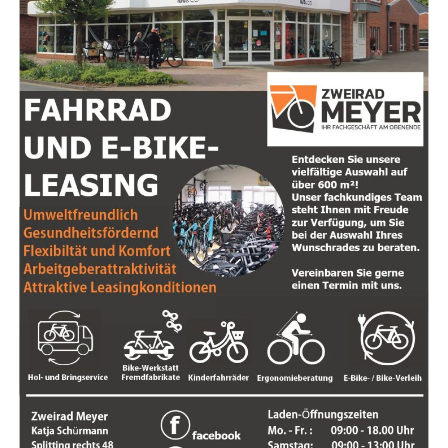
versprühen.
Der pom­pö­se Raum­mit­tel­punkt ist die Koch- und Funk­ti­
ons­in­sel mit inte­grier­tem Tisch und einer Gara­ge für den
beweg­li­chen Funk­ti­ons­wa­gen FreeMOBILE.
Als kon­se­quent puris­ti­sche Vari­an­te einer Natur­holz­kü­
che bie­tet sich linee „Black Line“ in mehr­fa­cher Hin­sicht
als Brü­cken­schlag zum Wohn­be­reich an. Die gro­ßen
Glas­flä­chen an der Front und den Sei­ten der Kor­pus­se
und die Metall­ele­men­te ver­lei­hen dem ohne­hin sehr
gerad­li­ni­gen Design einen zurück­hal­ten­den Cha­rak­ter.
Die­ser kann wei­ter aus­ge­führt wer­den durch geschlos­se­
ne Gestal­tungs­ele­men­te, die mit Rauch­glas­tü­ren an
Vitri­nen aus dem Wohn­pro­gramm anmu­ten, oder offe­
ne, die das Flä­chen­bild auf­lo­ckern. Leit­idee die­ser
Gestal­tungs­ele­men­te ist, dass sie varia­bel in For­mat und
Ein­tei­lung ein wie­der­keh­ren­des Motiv über die gesam­te
Ein­rich­tung bil­den und sowohl Küche als auch Bei­mö­bel
expli­zit ein­be­zie­hen. Gemein­sa­mes Kenn­zei­chen ist das
In jedem Loft wird die urba­ne Atmo­sphä­re mit einer Insel
seit­lich sicht­ba­re Hirn­holz in den hand­werk­lich aus­ge­
zur Kom­mu­ni­ka­ti­on und zum gemein­sa­men Arbei­ten
führ­ten Eck­ver­bin­dun­gen. Und die Kor­pus­se und Laden
unterstrichen.