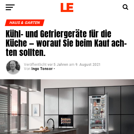
HAUS & GARTEN
Kühl- und Gefrier­ge­rä­te für die
Küche — wor­auf Sie beim Kauf ach­
ten sollten.
Veröffentlicht
vor 5 Jahren
am
9. August 2021
Von
Ingo Tonsor -