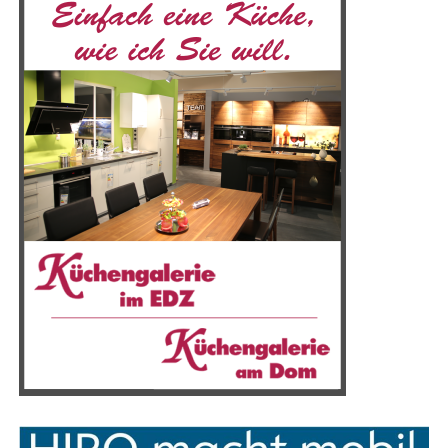
für jeden Geschmack genau das Rich­ti­ge. Und wenn Sie
es nicht nur in unse­rer Gale­rie, son­dern auch mit eige­
nen Augen sehen wol­len? Kön­nen Sie sich einen Über­
blick in unse­rem Haupt­ge­schäft in Haren (Ems) oder
Rhe­de (Ems) und unse­rem rei­nen Aus­stel­lungs­stu­dio in
Emmeln (hier­für bit­te immer mit Ter­min­ab­spra­che)
verschaffen.
Küchen­fach­ge­schäft für Team7 und wei­te­re Mar­ken ! Im EDZ in Rhe­de
und in Haren am Dom
Unse­re Küchen ste­hen nicht ein­fach nur im Raum, son­
Wol­len Sie sich ein Bild von dem machen, was wir kön­
dern unse­re Lösun­gen machen aus Ihrer Küche den
nen? Dann haben Sie hier die Mög­lich­keit. Ob hoch­glanz,
Raum, den Sie sich wün­schen und den Sie opti­mal nut­
matt oder weiß, ob Nuss­baum oder Eiche, ob klas­sisch,
zen kön­nen – hoch­wer­ti­ge Optik natür­lich immer vor­
modern oder stil­voll, hier fin­den Sie alles, was Ihr Herz
aus­ge­setzt. Bereits seit 2004 sind wir von der
Küchen­ga­
begehrt. Unser Küchen­sor­ti­ment ist viel­fäl­tig und bie­tet
le­rie am Dom
bei jedem Pro­jekt mit Enga­ge­ment sowie
für jeden Geschmack genau das Rich­ti­ge. Und wenn Sie
Lei­den­schaft bei der Sache und neh­men uns Zeit für eine
es nicht nur in unse­rer Gale­rie, son­dern auch mit eige­