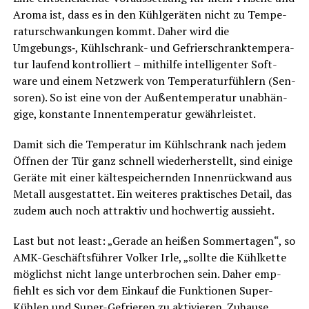
Aro­ma ist, dass es in den Kühl­ge­rä­ten nicht zu Tem­pe­
ra­tur­schwan­kun­gen kommt. Daher wird die
Umgebungs‑, Kühl­schrank- und Gefrier­schrank­tem­pe­ra­
tur lau­fend kon­trol­liert – mit­hil­fe intel­li­gen­ter Soft­
ware und einem Netz­werk von Tem­pe­ra­tur­füh­lern (Sen­
so­ren). So ist eine von der Außen­tem­pe­ra­tur unab­hän­
gi­ge, kon­stan­te Innen­tem­pe­ra­tur gewährleistet.
Damit sich die Tem­pe­ra­tur im Kühl­schrank nach jedem
Öff­nen der Tür ganz schnell wie­der­her­stellt, sind eini­ge
Gerä­te mit einer käl­te­spei­chern­den Innen­rück­wand aus
Metall aus­ge­stat­tet. Ein wei­te­res prak­ti­sches Detail, das
zudem auch noch attrak­tiv und hoch­wer­tig aussieht.
Last but not least: „Gera­de an hei­ßen Som­mer­ta­gen“, so
AMK-Geschäfts­füh­rer Vol­ker Irle, „soll­te die Kühl­ket­te
mög­lichst nicht lan­ge unter­bro­chen sein. Daher emp­
fiehlt es sich vor dem Ein­kauf die Funk­tio­nen Super-
Küh­len und Super-Gefrie­ren zu akti­vie­ren. Zuhau­se