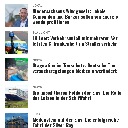
LOKAL
Nie­der­sach­sens Wind­ge­setz: Loka­le
Gemein­den und Bür­ger sol­len von Ener­gie­
wen­de profitieren
BLAULICHT
LK Leer: Ver­kehrs­un­fall mit meh­re­ren Ver­
letz­ten & Trun­ken­heit im Straßenverkehr
NEWS
Sta­gna­ti­on im Tier­schutz: Deut­sche Tier­
ver­suchs­re­ge­lun­gen blei­ben unverändert
NEWS
Die unsicht­ba­ren Hel­den der Ems: Die Rol­le
der Lot­sen in der Schifffahrt
LOKAL
Mei­len­stein auf der Ems: Die erfolg­rei­che
Fahrt der Sil­ver Ray