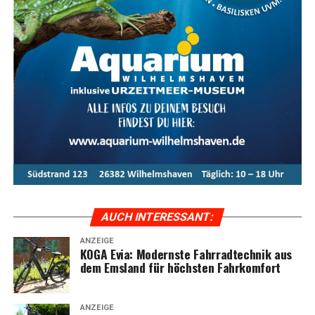
AUCH INTER­ES­SANT:
ANZEIGE
KOGA Evia: Moderns­te Fahr­rad­tech­nik aus
dem Ems­land für höchs­ten Fahrkomfort
ANZEIGE