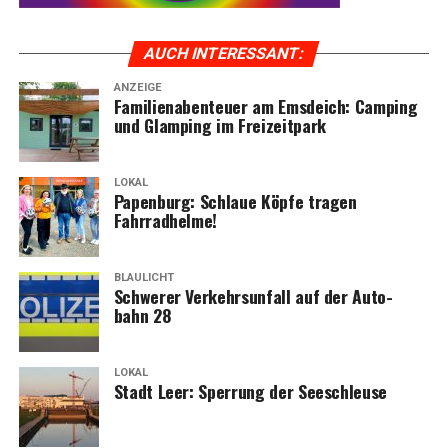
AUCH INTER­ES­SANT:
ANZEIGE
Fami­li­en­aben­teu­er am Ems­deich: Cam­ping
und Glam­ping im Freizeitpark
LOKAL
Papen­burg: Schlaue Köp­fe tra­gen
Fahrradhelme!
BLAULICHT
Schwe­rer Ver­kehrs­un­fall auf der Auto­
bahn 28
LOKAL
Stadt Leer: Sper­rung der Seeschleuse