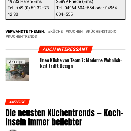
49733 Haren/Ems
26899 Rhe­de (Ems)
Tel.: +49 (0) 59 32–73
Tel.: 04964 604–554 oder 04964
42 80
604–555
VERWANDTE THEMEN:
KÜCHE
KÜCHEN
KÜCHENSTUDIO
KÜCHENTRENDS
AUCH INTERESSANT
linee Küche von Team 7: Moder­ne Wohn­lich­
Anzeige
keit trifft Design
ANZEIGE
Die neus­ten Küchen­trends — Koch­
in­seln immer beliebter