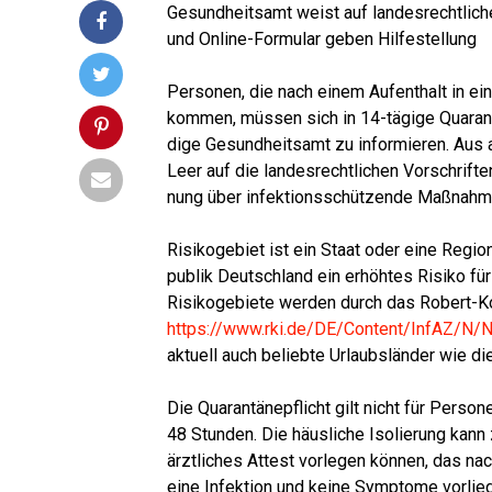
Gesund­heits­amt weist auf lan­des­recht­li­che 
und Online-For­mu­lar geben Hilfestellung
Leser-ECHO.de
Per­so­nen, die nach einem Auf­ent­halt in ei
kom­men, müs­sen sich in 14-tägi­ge Qua­ran­
di­ge Gesund­heits­amt zu infor­mie­ren. Aus
Leer auf die lan­des­recht­li­chen Vor­schrif­t
nung über infek­ti­ons­schüt­zen­de Maß­nah
Leser-ECHO.de
Risi­ko­ge­biet ist ein Staat oder eine Regi­o
pu­blik Deutsch­land ein erhöh­tes Risi­ko f
Risi­ko­ge­bie­te wer­den durch das Robert-Koch
https://www.rki.de/DE/Content/InfAZ/N/N
aktu­ell auch belieb­te Urlaubs­län­der wie di
Leser-ECHO.de
Die Qua­ran­tä­ne­pflicht gilt nicht für Per­so
48 Stun­den. Die häus­li­che Iso­lie­rung kan
ärzt­li­ches Attest vor­le­gen kön­nen, das n
eine Infek­ti­on und kei­ne Sym­pto­me vor­lie