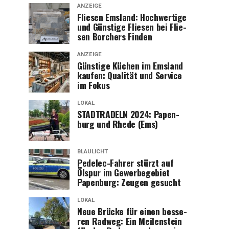
ANZEIGE
Flie­sen Ems­land: Hoch­wer­ti­ge
und Güns­ti­ge Flie­sen bei Flie­
sen Bor­chers Finden
ANZEIGE
Güns­ti­ge Küchen im Ems­land
kau­fen: Qua­li­tät und Ser­vice
im Fokus
LOKAL
STADTRADELN 2024: Papen­
burg und Rhe­de (Ems)
BLAULICHT
Pedelec-Fah­rer stürzt auf
Ölspur im Gewer­be­ge­biet
Papen­burg: Zeu­gen gesucht
LOKAL
Neue Brü­cke für einen bes­se­
ren Rad­weg: Ein Mei­len­stein