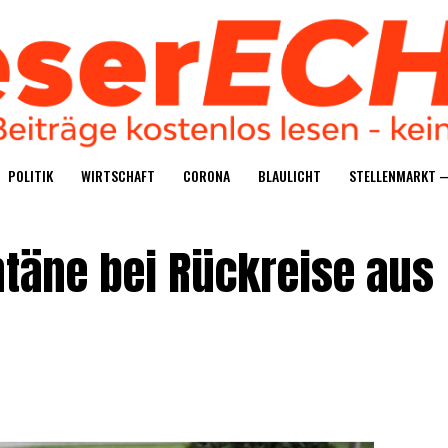
POLI­TIK
WIRT­SCHAFT
CORO­NA
BLAU­LICHT
STEL­LEN­MARKT 
n­tä­ne bei Rück­rei­se aus