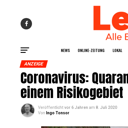
NEWS
ONLINE-ZEI­TUNG
LOKAL
ANZEIGE
Coro­na­vi­rus: Qua­ra
einem Risikogebiet
Veröffentlicht
vor 6 Jahren
am
8. Juli 2020
Von
Ingo Tonsor