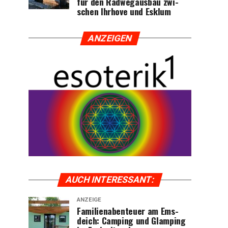
für den Rad­weg­aus­bau zwi­
schen Ihr­ho­ve und Esklum
ANZEI­GEN
AUCH INTER­ES­SANT:
ANZEIGE
Fami­li­en­aben­teu­er am Ems­
deich: Cam­ping und Glam­ping