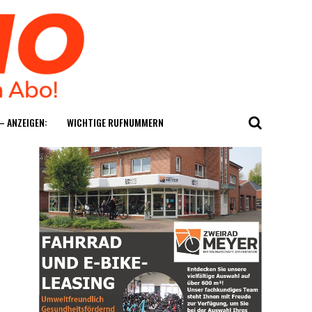
— ANZEIGEN:
WICH­TI­GE RUFNUMMERN