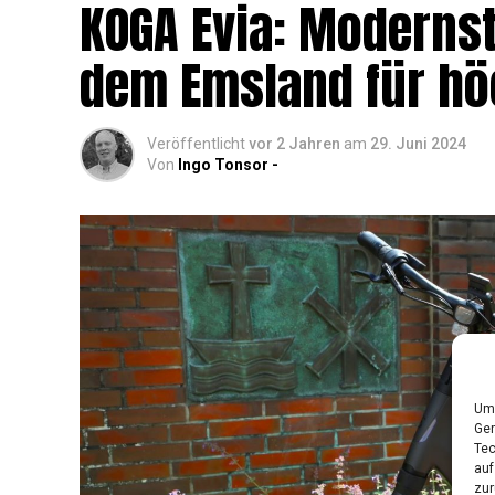
KOGA Evia: Moderns­t
dem Ems­land für hö
Veröffentlicht
vor 2 Jahren
am
29. Juni 2024
Von
Ingo Tonsor -
Um 
Ger
Tec
auf
zur