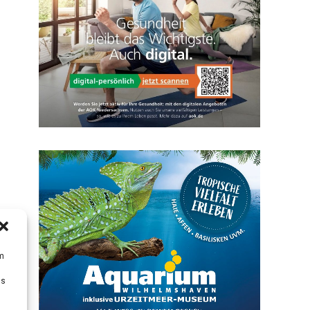
um
Ds