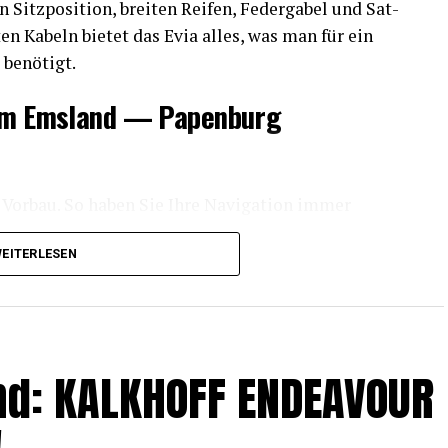
itz­po­si­ti­on, brei­ten Rei­fen, Feder­ga­bel und Sat­
­ten Kabeln bie­tet das Evia alles, was man für ein
s benötigt.
 dem Ems­land — Papenburg
 Vor­bau. So haben Sie Ihre Navi­ga­ti­on immer
EITERLESEN
chen Griff, der das Ent­neh­men des Akkus erleich­
 beson­ders benutzerfreundlich.
nd: KALKHOFF ENDEAVOUR
te­grier­te Akku sind mit­tig im Rad posi­tio­niert.