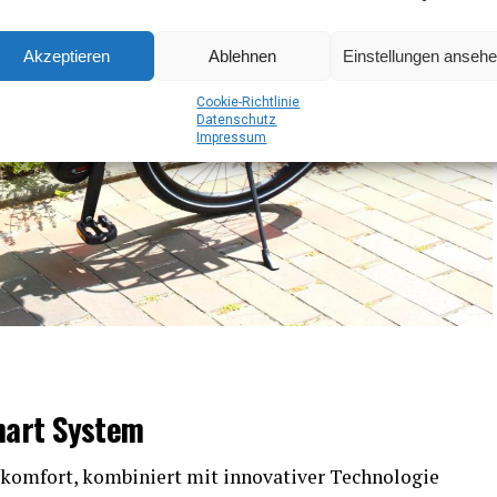
Akzeptieren
Ablehnen
Einstellungen anseh
Coo­kie-Richt­li­nie
Daten­schutz
Impres­sum
mart System
kom­fort, kom­bi­niert mit inno­va­ti­ver Tech­no­lo­gie