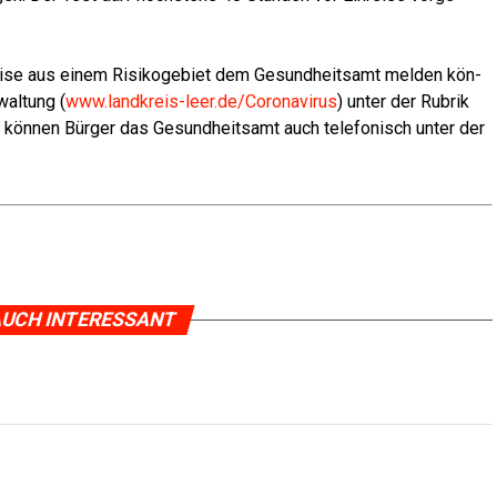
rei­se aus einem Risi­ko­ge­biet dem Gesund­heits­amt mel­den kön­
al­tung (
www.landkreis-leer.de/Coronavirus
) unter der Rubrik
 kön­nen Bür­ger das Gesund­heits­amt auch tele­fo­nisch unter der
UCH INTERESSANT