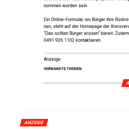
nom­men wor­den sein.
Leser-ECHO.de
Ein Online-For­mu­lar, wo Bür­ger ihre Rück­
nen, steht auf der Home­page der Kreis­ver­w
“Das soll­ten Bür­ger wis­sen” bereit. Zudem
0491 926 1102 kontaktieren.
Leser-ECHO.de
Anzei­ge:
VERWANDTE THEMEN:
A
ANZEIGE