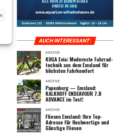
en
AUCH INTER­ES­SANT:
ANZEIGE
KOGA Evia: Moderns­te Fahr­rad­
tech­nik aus dem Ems­land für
höchs­ten Fahrkomfort
ANZEIGE
Papen­burg — Ems­land:
KALKHOFF ENDEAVOUR 7.B
ADVANCE im Test!
ANZEIGE
Flie­sen Ems­land: Ihre Top-
Adres­se für Hoch­wer­ti­ge und
Güns­ti­ge Fliesen