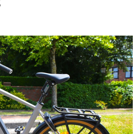
!
in sta­bi­les Fahrverhalten.
t vie­le sor­gen­freie und kom­for­ta­ble Kilo­me­ter.
nd mehr Fahrspaß.