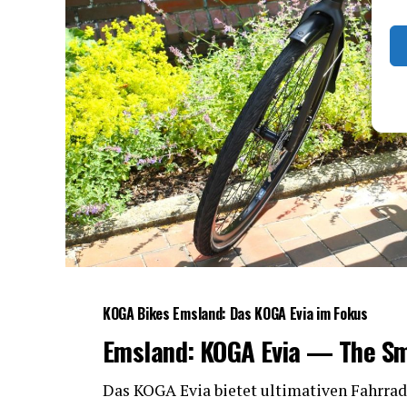
KOGA Bikes Ems­land: Das KOGA Evia im Fokus
Ems­land: KOGA Evia — The S
Das KOGA Evia bie­tet ulti­ma­ti­ven Fahr­rad­