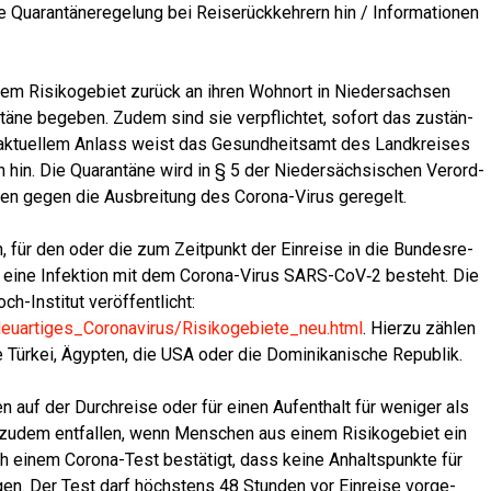
Qua­ran­tä­ne­re­ge­lung bei Rei­se­rück­keh­rern hin / Infor­ma­tio­nen
nem Risi­ko­ge­biet zurück an ihren Wohn­ort in Nie­der­sach­sen
tä­ne bege­ben. Zudem sind sie ver­pflich­tet, sofort das zustän­
 aktu­el­lem Anlass weist das Gesund­heits­amt des Land­krei­ses
en hin. Die Qua­ran­tä­ne wird in § 5 der Nie­der­säch­si­schen Ver­ord­
­men gegen die Aus­brei­tung des Coro­na-Virus geregelt.
n, für den oder die zum Zeit­punkt der Ein­rei­se in die Bun­des­re­
ür eine Infek­ti­on mit dem Coro­na-Virus SARS-CoV‑2 besteht. Die
-Insti­tut ver­öf­fent­licht:
euartiges_Coronavirus/Risikogebiete_neu.html
. Hier­zu zäh­len
e Tür­kei, Ägyp­ten, die USA oder die Domi­ni­ka­ni­sche Republik.
­nen auf der Durch­rei­se oder für einen Auf­ent­halt für weni­ger als
n zudem ent­fal­len, wenn Men­schen aus einem Risi­ko­ge­biet ein
ach einem Coro­na-Test bestä­tigt, dass kei­ne Anhalts­punk­te für
­gen. Der Test darf höchs­tens 48 Stun­den vor Ein­rei­se vor­ge­