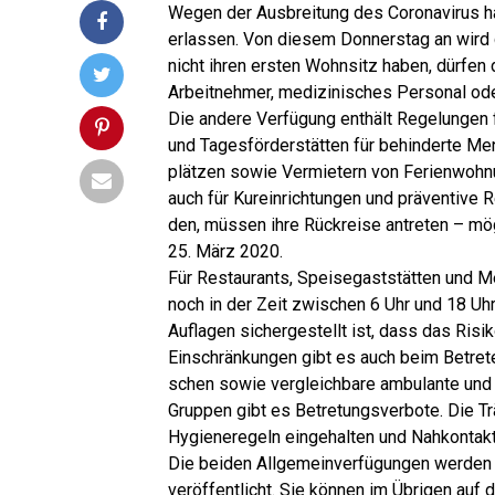
Wegen der Aus­brei­tung des Coro­na­vi­rus ha
erlas­sen. Von die­sem Don­ners­tag an wird 
nicht ihren ers­ten Wohn­sitz haben, dür­fen
Arbeit­neh­mer, medi­zi­ni­sches Per­so­nal od
Die ande­re Ver­fü­gung ent­hält Rege­lun­gen
und Tages­för­der­stät­ten für behin­der­te 
plät­zen sowie Ver­mie­tern von Feri­en­woh­n
auch für Kur­ein­rich­tun­gen und prä­ven­ti­ve
den, müs­sen ihre Rück­rei­se antre­ten – mö
25. März 2020.
Für Restau­rants, Spei­se­gast­stät­ten und 
noch in der Zeit zwi­schen 6 Uhr und 18 Uhr
Auf­la­gen sicher­ge­stellt ist, dass das Risi­
Ein­schrän­kun­gen gibt es auch beim Betre­te
schen sowie ver­gleich­ba­re ambu­lan­te und te
Grup­pen gibt es Betre­tungs­ver­bo­te. Die T
Hygie­ne­re­geln ein­ge­hal­ten und Nah­kon­ta
Die bei­den All­ge­mein­ver­fü­gun­gen wer­den
ver­öf­fent­licht. Sie kön­nen im Übri­gen auf