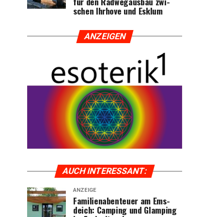
für den Rad­weg­aus­bau zwi­
schen Ihr­ho­ve und Esklum
ANZEI­GEN
AUCH INTER­ES­SANT:
ANZEIGE
Fami­li­en­aben­teu­er am Ems­
deich: Cam­ping und Glam­ping