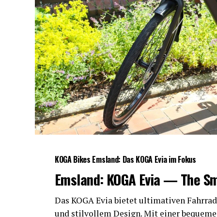
KOGA Bikes Ems­land: Das KOGA Evia im Fokus
Ems­land: KOGA Evia — The S
Das KOGA Evia bie­tet ulti­ma­ti­ven Fahr­rad­
und stil­vol­lem Design. Mit einer beque­men S