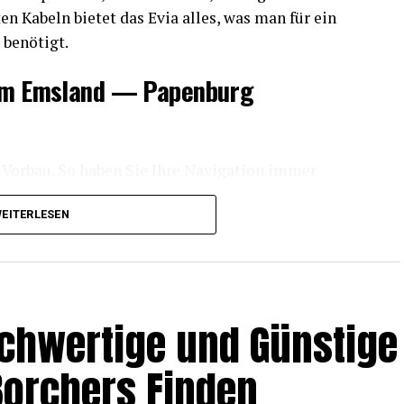
­ten Kabeln bie­tet das Evia alles, was man für ein
s benötigt.
 dem Ems­land — Papenburg
 Vor­bau. So haben Sie Ihre Navi­ga­ti­on immer
EITERLESEN
chen Griff, der das Ent­neh­men des Akkus erleich­
 beson­ders benutzerfreundlich.
h­wer­ti­ge und Güns­ti­ge
 Bor­chers Finden
te­grier­te Akku sind mit­tig im Rad posi­tio­niert.