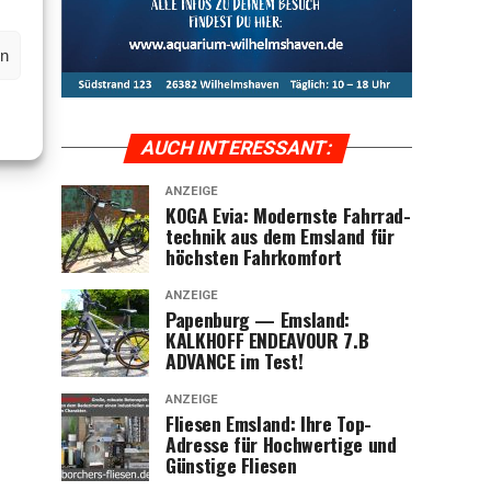
en
AUCH INTER­ES­SANT:
ANZEIGE
KOGA Evia: Moderns­te Fahr­rad­
tech­nik aus dem Ems­land für
höchs­ten Fahrkomfort
ANZEIGE
Papen­burg — Ems­land:
KALKHOFF ENDEAVOUR 7.B
ADVANCE im Test!
ANZEIGE
Flie­sen Ems­land: Ihre Top-
Adres­se für Hoch­wer­ti­ge und
Güns­ti­ge Fliesen