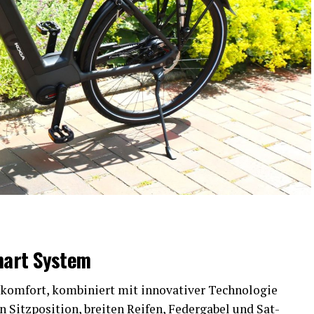
mart System
kom­fort, kom­bi­niert mit inno­va­ti­ver Tech­no­lo­gie
itz­po­si­ti­on, brei­ten Rei­fen, Feder­ga­bel und Sat­