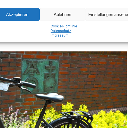
e Fahr­rad­tech­nik aus
chs­ten Fahrkomfort
Akzeptieren
Ablehnen
Einstellungen anseh
Coo­kie-Richt­li­nie
Daten­schutz
Impres­sum