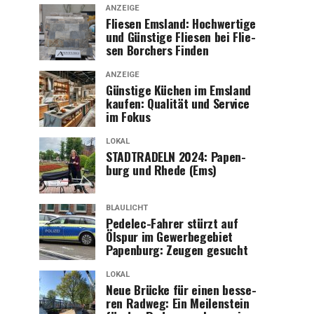
ANZEIGE
Flie­sen Ems­land: Hoch­wer­ti­ge
und Güns­ti­ge Flie­sen bei Flie­
sen Bor­chers Finden
ANZEIGE
Güns­ti­ge Küchen im Ems­land
kau­fen: Qua­li­tät und Ser­vice
im Fokus
LOKAL
STADTRADELN 2024: Papen­
burg und Rhe­de (Ems)
BLAULICHT
Pedelec-Fah­rer stürzt auf
Ölspur im Gewer­be­ge­biet
Papen­burg: Zeu­gen gesucht
LOKAL
Neue Brü­cke für einen bes­se­
ren Rad­weg: Ein Mei­len­stein