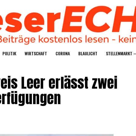
POLI­TIK
WIRT­SCHAFT
CORO­NA
BLAU­LICHT
STEL­LEN­MARKT 
kreis Leer erlässt zwei
verfügungen