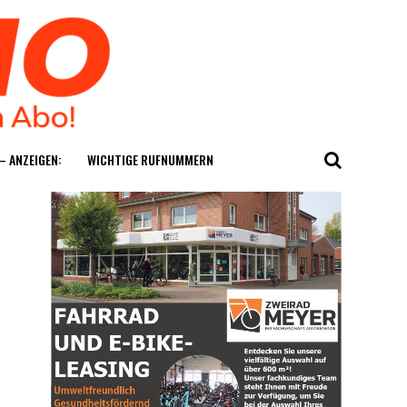
— ANZEIGEN:
WICH­TI­GE RUFNUMMERN