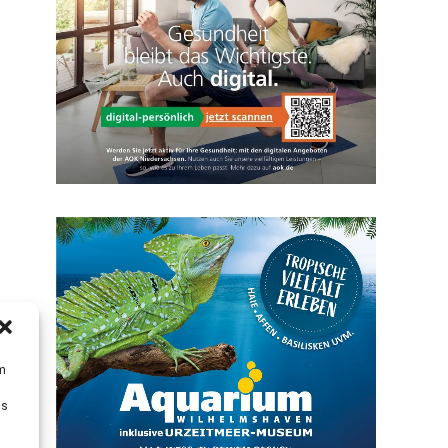
um
Ds