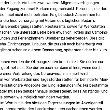
t der Land­kreis Leer zwei wei­te­re All­ge­mein­ver­fü­gun­gen
der Zugang zur Insel Bor­kum ein­ge­schränkt: Per­so­nen, die dort
 die Insel nicht mehr betre­ten. Es gibt jedoch Aus­nah­men für
er die Insel­ver­sor­gung mit Gütern des täg­li­chen Bedarfs.
 für Beher­ber­gungs­stät­ten, Restau­rants sowie für Werk­stät­ten
Men­schen. Sie unter­sagt Betrei­bern etwa von Hotels und Cam­ping­
un­gen und Feri­en­zim­mern, Urlau­ber zu beher­ber­gen. Dies gilt
 Reha-Ein­rich­tun­gen. Urlau­ber, die zur­zeit noch beher­bergt wer­
g­lichst schon an die­sem Don­ners­tag, spä­tes­tens aber bis zum
Men­sen wer­den die Öff­nungs­zei­ten beschränkt: Sie dür­fen nur
 geöff­net sein. Sie dür­fen auch nur dann öff­nen, wenn durch
ko einer Ver­brei­tung des Coro­na­vi­rus mini­miert wird.
n von Werk­stät­ten und Tages­för­der­stät­ten für behin­der­te Men­
il­sta­tio­nä­re Ange­bo­te der Ein­glie­de­rungs­hil­fe. Für bestimm­te
rä­ger müs­sen dar­über hin­aus sicher­stel­len, dass Abstands- und
k­te soweit wie mög­lich ver­hin­dert werden.
 im Wort­laut in den hie­si­gen Tages­zei­tun­gen im Anzei­gen­teil
 der Inter­net­sei­te des Land­krei­ses Leer nach­ge­le­sen werden: