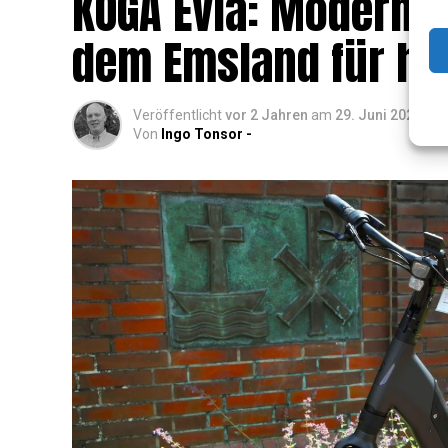
KOGA Evia: Moderns­t
dem Ems­land für hö
Veröffentlicht
vor 2 Jahren
am
29. Juni 2024
Von
Ingo Tonsor -