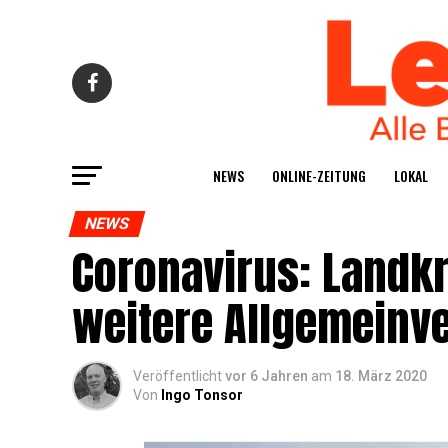
NEWS
ONLINE-ZEI­TUNG
LOKAL
NEWS
Coro­na­vi­rus: Land­
wei­te­re Allgemein
Veröffentlicht
vor 6 Jahren
am
18. März 2020
Von
Ingo Tonsor