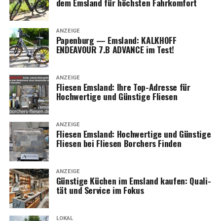
dem Ems­land für höchs­ten Fahrkomfort
ANZEIGE
Papen­burg — Ems­land: KALKHOFF
ENDEAVOUR 7.B ADVANCE im Test!
ANZEIGE
Flie­sen Ems­land: Ihre Top-Adres­se für
Hoch­wer­ti­ge und Güns­ti­ge Fliesen
ANZEIGE
Flie­sen Ems­land: Hoch­wer­ti­ge und Güns­ti­ge
Flie­sen bei Flie­sen Bor­chers Finden
ANZEIGE
Güns­ti­ge Küchen im Ems­land kau­fen: Qua­li­
tät und Ser­vice im Fokus
LOKAL