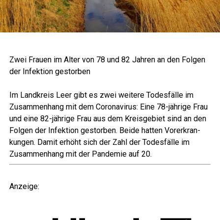
Zwei Frau­en im Alter von 78 und 82 Jah­ren an den Fol­gen
der Infek­ti­on gestorben
Im Land­kreis Leer gibt es zwei wei­te­re Todes­fäl­le im
Zusam­men­hang mit dem Coro­na­vi­rus: Eine 78-jäh­ri­ge Frau
und eine 82-jäh­ri­ge Frau aus dem Kreis­ge­biet sind an den
Fol­gen der Infek­ti­on gestor­ben. Bei­de hat­ten Vor­er­kran­
kun­gen. Damit erhöht sich der Zahl der Todes­fäl­le im
Zusam­men­hang mit der Pan­de­mie auf 20.
Anzei­ge: