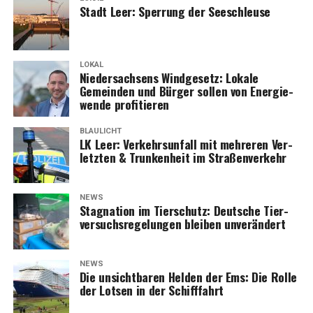
Stadt Leer: Sper­rung der Seeschleuse
LOKAL
Nie­der­sach­sens Wind­ge­setz: Loka­le
Gemein­den und Bür­ger sol­len von Ener­gie­
wen­de profitieren
BLAULICHT
LK Leer: Ver­kehrs­un­fall mit meh­re­ren Ver­
letz­ten & Trun­ken­heit im Straßenverkehr
NEWS
Sta­gna­ti­on im Tier­schutz: Deut­sche Tier­
ver­suchs­re­ge­lun­gen blei­ben unverändert
NEWS
Die unsicht­ba­ren Hel­den der Ems: Die Rol­le
der Lot­sen in der Schifffahrt