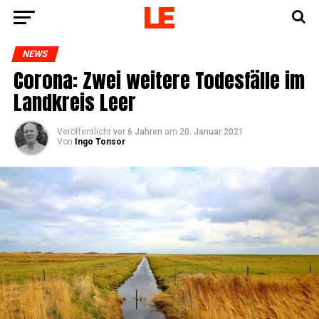
NEWS
Coro­na: Zwei wei­te­re Todes­fäl­le im
Land­kreis Leer
Veröffentlicht
vor 6 Jahren
am
20. Januar 2021
Von
Ingo Tonsor