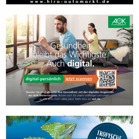
Die Feder­ga­bel des Evia sieht sport­lich aus, ist kom­for­ta­
bel und viel leich­ter als eine Stan­dard-Feder­ga­bel. Die­se
Feder­ein­heit spricht nur bei Bedarf an und bie­tet
zusätz­li­chen Kom­fort für Hand­ge­len­ke und Schul­tern,
ohne das direk­te Fahr­ge­fühl zu verlieren.
Kar­te für das Ems­land Papenburg