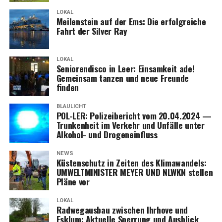
LOKAL
Mei­len­stein auf der Ems: Die erfolg­rei­che
Fahrt der Sil­ver Ray
LOKAL
Senio­ren­dis­co in Leer: Ein­sam­keit ade!
Gemein­sam tan­zen und neue Freun­de
finden
BLAULICHT
POL-LER: Poli­zei­be­richt vom 20.04.2024 —
Trun­ken­heit im Ver­kehr und Unfäl­le unter
Alko­hol- und Drogeneinfluss
NEWS
Küs­ten­schutz in Zei­ten des Kli­ma­wan­dels:
UMWELTMINISTER MEYER UND NLWKN stel­len
Plä­ne vor
LOKAL
Rad­weg­aus­bau zwi­schen Ihr­ho­ve und
Esklum: Aktu­el­le Sper­rung und Ausblick