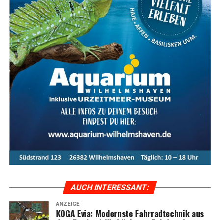
Fazit: Das KOGA Evia — Per­fek­te
Wahl für Radfahrkomfort
Das KOGA Evia ist die per­fek­te Wahl für alle, die uner­
reich­ten Rad­fahr­kom­fort mit stil­vol­lem Design und
moderns­ter Tech­no­lo­gie ver­bin­den möch­ten. Ent­de­cken
Sie das ulti­ma­ti­ve Fahr­erleb­nis mit dem KOGA Evia und
genie­ßen Sie jede Fahrt in vol­len Zügen.
Meta-Text:
Das KOGA Evia bie­tet ulti­ma­ti­ven Fahr­rad­
kom­fort, kom­bi­niert mit inno­va­ti­ver Tech­no­lo­gie und
stil­vol­lem Design. Ent­de­cken Sie die Vor­tei­le und Model­
le der Evia-Serie im Ems­land und erle­ben Sie moder­nen
Radfahrkomfort.
AUCH INTER­ES­SANT:
ANZEIGE
KOGA Evia: Moderns­te Fahr­rad­tech­nik aus