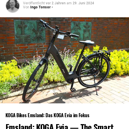
Veröffentlicht
vor 2 Jahren
am
29. Juni 2024
Von
Ingo Tonsor -
KOGA Bikes Ems­land: Das KOGA Evia im Fokus
Ems­land: KOGA Evia — The Smart