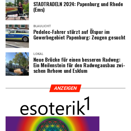
STADTRADELN 2024: Papen­burg und Rhe­de
(Ems)
BLAULICHT
Pedelec-Fah­rer stürzt auf Ölspur im
Gewer­be­ge­biet Papen­burg: Zeu­gen gesucht
LOKAL
Neue Brü­cke für einen bes­se­ren Rad­weg:
Ein Mei­len­stein für den Rad­weg­aus­bau zwi­
schen Ihr­ho­ve und Esklum
ANZEI­GEN