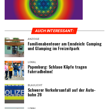
AUCH INTER­ES­SANT:
ANZEIGE
Fami­li­en­aben­teu­er am Ems­deich: Cam­ping
und Glam­ping im Freizeitpark
LOKAL
Papen­burg: Schlaue Köp­fe tra­gen
Fahrradhelme!
BLAULICHT
Schwe­rer Ver­kehrs­un­fall auf der Auto­
bahn 28
LOKAL