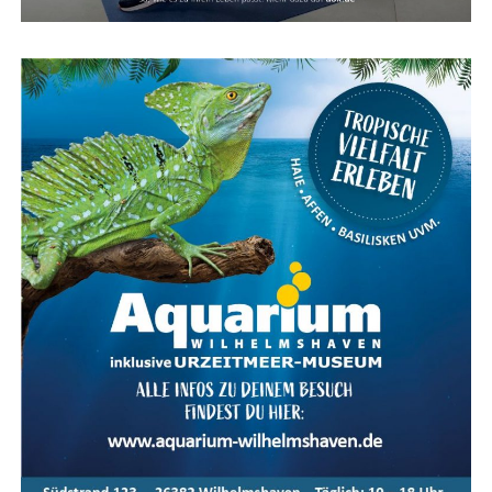
spe­zi­fi­sche Vor­tei­le in Bezug auf Sta­bi­li­tät, Gewicht und
Auf geht’s, lie­be Teil­neh­mer – tre­tet kräf­tig in die Peda­
Kom­fort, um den indi­vi­du­el­len Bedürf­nis­sen gerecht zu
le und genießt eure Fahrt beim STADTRADELN 2024!
werden:
Mit sport­li­chen Grüßen,
Dia­mant (DI):
Klas­si­sche Her­ren­rah­men für opti­
ma­le Sta­bi­li­tät und sport­li­ches Design.
Das Team von Zwei­rad Mey­er aus Papenburg
Tra­pez (TR):
Sport­li­che Vari­an­te mit hoher Rah­
men­sta­bi­li­tät und dyna­mi­scher Note.
Wave (WA):
Tie­fein­stei­ger-Rah­men für maxi­ma­len
Kom­fort und siche­re Fahreigenschaften.
Com­fort:
Wei­ter­ent­wi­ckel­ter Wave-Rah­men ohne
Ober­rohr für eine beson­ders auf­rech­te und beque­
me Sitz­po­si­ti­on auf lan­gen Trekking-Touren.