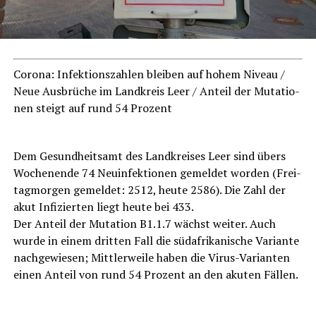
Coro­na: Infek­ti­ons­zah­len blei­ben auf hohem Niveau /
Neue Aus­brü­che im Land­kreis Leer / Anteil der Muta­tio­
nen steigt auf rund 54 Prozent
Dem Gesund­heits­amt des Land­krei­ses Leer sind übers
Wochen­en­de 74 Neu­in­fek­tio­nen gemel­det wor­den (Frei­
tag­mor­gen gemel­det: 2512, heu­te 2586). Die Zahl der
akut Infi­zier­ten liegt heu­te bei 433.
Der Anteil der Muta­ti­on B1.1.7 wächst wei­ter. Auch
wur­de in einem drit­ten Fall die süd­afri­ka­ni­sche Vari­an­te
nach­ge­wie­sen; Mitt­ler­wei­le haben die Virus-Vari­an­ten
einen Anteil von rund 54 Pro­zent an den aku­ten Fällen.