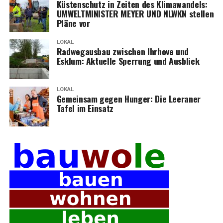
Küs­ten­schutz in Zei­ten des Kli­ma­wan­dels:
UMWELTMINISTER MEYER UND NLWKN stel­len
Plä­ne vor
LOKAL
Rad­weg­aus­bau zwi­schen Ihr­ho­ve und
Esklum: Aktu­el­le Sper­rung und Ausblick
LOKAL
Gemein­sam gegen Hun­ger: Die Leera­ner
Tafel im Einsatz