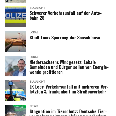
BLAULICHT
Schwe­rer Ver­kehrs­un­fall auf der Auto­
bahn 28
LOKAL
Stadt Leer: Sper­rung der Seeschleuse
LOKAL
Nie­der­sach­sens Wind­ge­setz: Loka­le
Gemein­den und Bür­ger sol­len von Ener­gie­
wen­de profitieren
BLAULICHT
LK Leer: Ver­kehrs­un­fall mit meh­re­ren Ver­
letz­ten & Trun­ken­heit im Straßenverkehr
NEWS
Sta­gna­ti­on im Tier­schutz: Deut­sche Tier­
ver­suchs­re­ge­lun­gen blei­ben unverändert