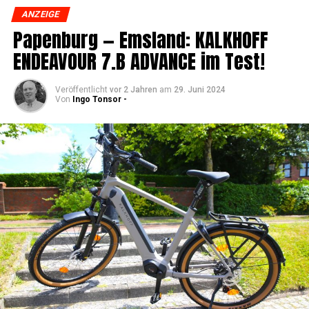
ANZEIGE
Papen­burg — Ems­land: KALKHOFF
ENDEAVOUR 7.B ADVANCE im Test!
Veröffentlicht
vor 2 Jahren
am
29. Juni 2024
Von
Ingo Tonsor -