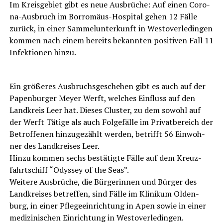
Im Kreis­ge­biet gibt es neue Aus­brü­che: Auf einen Coro­
na-Aus­bruch im Bor­ro­mä­us-Hos­pi­tal gehen 12 Fäl­le
zurück, in einer Sam­mel­un­ter­kunft in Wes­t­ov­er­le­din­gen
kom­men nach einem bereits bekann­ten posi­ti­ven Fall 11
Infek­tio­nen hinzu.
Ein grö­ße­res Aus­bruchs­ge­sche­hen gibt es auch auf der
Papen­bur­ger Mey­er Werft, wel­ches Ein­fluss auf den
Land­kreis Leer hat. Die­ses Clus­ter, zu dem sowohl auf
der Werft Täti­ge als auch Fol­ge­fäl­le im Pri­vat­be­reich der
Betrof­fe­nen hin­zu­ge­zählt wer­den, betrifft 56 Ein­woh­
ner des Land­krei­ses Leer.
Hin­zu kom­men sechs bestä­tig­te Fäl­le auf dem Kreuz­
fahrt­schiff “Odys­sey of the Seas”.
Wei­te­re Aus­brü­che, die Bür­ge­rin­nen und Bür­ger des
Land­krei­ses betref­fen, sind Fäl­le im Kli­ni­kum Olden­
burg, in einer Pfle­ge­ein­rich­tung in Apen sowie in einer
medi­zi­ni­schen Ein­rich­tung in Westoverledingen.