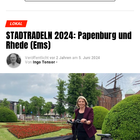
LOKAL
STADTRADELN 2024: Papen­burg und
Rhe­de (Ems)
Veröffentlicht
vor 2 Jahren
am
5. Juni 2024
Von
Ingo Tonsor -
TEXT-VIDEO ZUM KALKHOFF ENDEAVOUR 7.B ADVANCE
KALKHOFF ENDEAVOUR 7.B ADVANCE