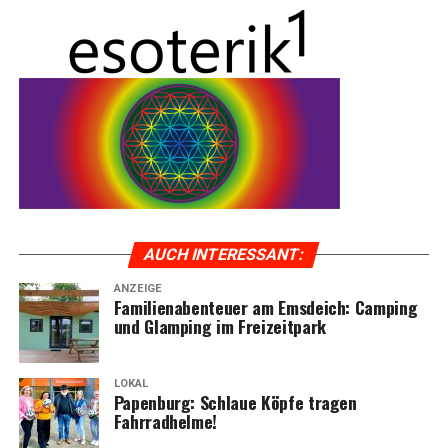
ten MIK HD-Trä­ger. Ob Kin­der­sitz oder schwe­re Las­ten,
Besu­che uns noch heu­te und lass dich von unse­rer gro­ßen
die­ses E‑Bike macht alles mit. Für zusätz­li­che Sicher­heit
Aus­wahl und unse­rem exzel­len­ten Ser­vice über­zeu­gen.
sorgt das optio­na­le Bosch ABS Paket der Advan­ce Aus­
Gemein­sam tre­ten wir in die Peda­le für eine bes­se­re
stat­tung. Eure Rei­se kann beginnen!
Zukunft!
AUCH INTER­ES­SANT:
ANZEIGE
Fami­li­en­aben­teu­er am Ems­deich: Cam­ping
und Glam­ping im Freizeitpark
LOKAL
Papen­burg: Schlaue Köp­fe tra­gen
Fahrradhelme!