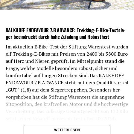
KALKHOFF ENDEAVOUR 7.B ADVANCE: Trek­king-E-Bike-Test­sie­
ger beein­druckt durch hohe Zula­dung und Robustheit
Im aktu­el­len E‑Bike-Test der Stif­tung Waren­test wur­den
elf Trek­king-E-Bikes mit Prei­sen von 2400 bis 3800 Euro
auf Herz und Nie­ren geprüft. Im Mit­tel­punkt stand die
Fra­ge, wel­che Model­le beson­ders robust, sicher und
kom­for­ta­bel auf lan­gen Stre­cken sind. Das KALKHOFF
ENDEAVOUR 7.B ADVANCE steht mit dem Qua­li­täts­ur­teil
„GUT“ (1,8) auf dem Sie­ger­trepp­chen. Beson­ders her­
vor­ge­ho­ben hat die Stif­tung Waren­test die ange­neh­me
Sitz­po­si­ti­on, den kraft­vol­len Motor und die hoch­wer­ti­ge
Ver­ar­bei­tung. Das zuläs­si­ge Gesamt­ge­wicht von 170 Kilo
setzt „einen Rekord“ in die­sem Test (Test 05/2024).
WEITERLESEN
[Video zum Bike direkt von Kalk­hoff aus Cloppenburg!]