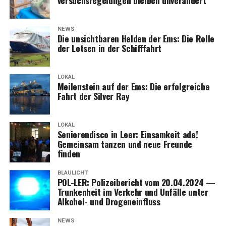
NEWS
Die unsicht­ba­ren Hel­den der Ems: Die Rol­le
der Lot­sen in der Schifffahrt
LOKAL
Mei­len­stein auf der Ems: Die erfolg­rei­che
Fahrt der Sil­ver Ray
LOKAL
Senio­ren­dis­co in Leer: Ein­sam­keit ade!
Gemein­sam tan­zen und neue Freun­de
finden
BLAULICHT
POL-LER: Poli­zei­be­richt vom 20.04.2024 —
Trun­ken­heit im Ver­kehr und Unfäl­le unter
Alko­hol- und Drogeneinfluss
NEWS