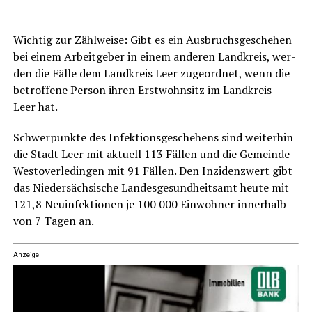
Wich­tig zur Zähl­wei­se: Gibt es ein Aus­bruchs­ge­sche­hen
bei einem Arbeit­ge­ber in einem ande­ren Land­kreis, wer­
den die Fäl­le dem Land­kreis Leer zuge­ord­net, wenn die
betrof­fe­ne Per­son ihren Erst­wohn­sitz im Land­kreis
Leer hat.
Schwer­punk­te des Infek­ti­ons­ge­sche­hens sind wei­ter­hin
die Stadt Leer mit aktu­ell 113 Fäl­len und die Gemein­de
Wes­t­ov­er­le­din­gen mit 91 Fäl­len. Den Inzi­denz­wert gibt
das Nie­der­säch­si­sche Lan­des­ge­sund­heits­amt heu­te mit
121,8 Neu­in­fek­tio­nen je 100 000 Ein­woh­ner inner­halb
von 7 Tagen an.
Anzeige