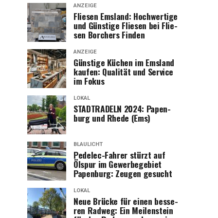
ANZEIGE
Flie­sen Ems­land: Hoch­wer­ti­ge
und Güns­ti­ge Flie­sen bei Flie­
sen Bor­chers Finden
ANZEIGE
Güns­ti­ge Küchen im Ems­land
kau­fen: Qua­li­tät und Ser­vice
im Fokus
LOKAL
STADTRADELN 2024: Papen­
burg und Rhe­de (Ems)
BLAULICHT
Pedelec-Fah­rer stürzt auf
Ölspur im Gewer­be­ge­biet
Papen­burg: Zeu­gen gesucht
LOKAL
Neue Brü­cke für einen bes­se­
ren Rad­weg: Ein Mei­len­stein