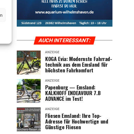
en
AUCH INTER­ES­SANT:
ANZEIGE
KOGA Evia: Moderns­te Fahr­rad­
tech­nik aus dem Ems­land für
höchs­ten Fahrkomfort
ANZEIGE
Papen­burg — Ems­land:
KALKHOFF ENDEAVOUR 7.B
ADVANCE im Test!
ANZEIGE
Flie­sen Ems­land: Ihre Top-
Adres­se für Hoch­wer­ti­ge und
Güns­ti­ge Fliesen