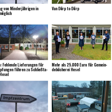
g von Min­der­jäh­ri­gen in
Van Dörp to Dörp
möglich
: Feh­len­de Lie­fe­run­gen für
Mehr als 25.000 Euro für Gemein­
p­fun­gen füh­ren zu Schließ­ta­
de­bü­che­rei Hesel
 Hesel