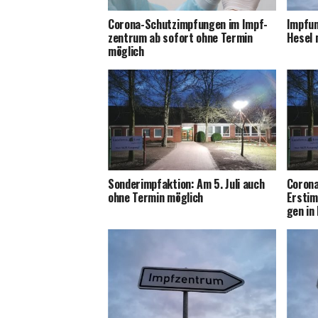
Coro­na-Schutz­imp­fun­gen im Impf­
Imp­fun
zen­trum ab sofort ohne Ter­min
Hesel 
möglich
Son­der­impf­ak­ti­on: Am 5. Juli auch
Coro­na
ohne Ter­min möglich
Erst­im
gen in