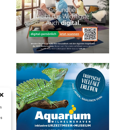
um
Ds