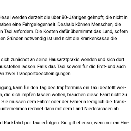
esel wer­den der­zeit die über 80-Jäh­ri­gen geimpft, die nicht in
haben eine Fahr­ge­le­gen­heit. Des­halb kön­nen Men­schen, die
 ein Taxi anfor­dern. Die Kos­ten dafür über­nimmt das Land, sofern
hen Grün­den not­wen­dig ist und nicht die Kran­ken­kas­se die
 sich zunächst an sei­ne Haus­arzt­pra­xis wen­den und sich dort
 aus­stel­len las­sen. Falls das Taxi sowohl für die Erst- und auch
 man zwei Transportbescheinigungen.
ni­gung, kann für den Tag des Impf­ter­mins ein Taxi bestellt wer­
 die sich imp­fen las­sen wol­len, brau­chen die­se Fahrt nicht zu
. Sie müs­sen dem Fah­rer oder der Fah­re­rin ledig­lich die Trans­
xi­un­ter­neh­men rech­net dann mit dem Land Nie­der­ach­sen ab.
d Rück­fahrt per Taxi erfol­gen. Sie gilt eben­so, wenn nur ein Hin-