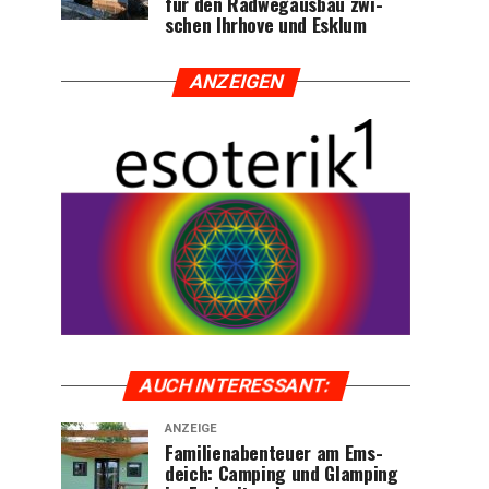
für den Rad­weg­aus­bau zwi­
schen Ihr­ho­ve und Esklum
ANZEI­GEN
AUCH INTER­ES­SANT:
ANZEIGE
Fami­li­en­aben­teu­er am Ems­
deich: Cam­ping und Glam­ping