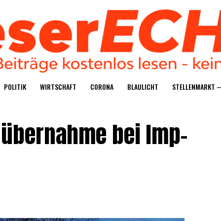
POLI­TIK
WIRT­SCHAFT
CORO­NA
BLAU­LICHT
STEL­LEN­MARKT 
n­über­nah­me bei Imp­