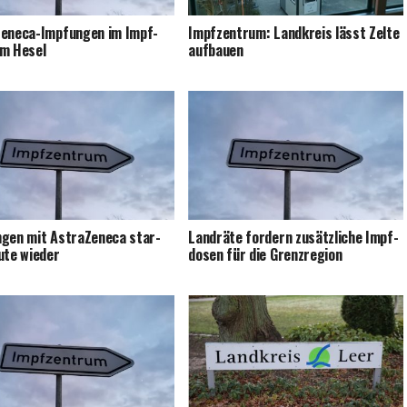
e­ne­ca-Imp­fun­gen im Impf­
Impf­zen­trum: Land­kreis lässt Zel­te
um Hesel
aufbauen
­gen mit Astra­Ze­ne­ca star­
Land­rä­te for­dern zusätz­li­che Impf­
u­te wieder
do­sen für die Grenzregion