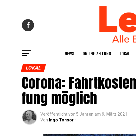
NEWS
ONLINE-ZEI­TUNG
LOKAL
LOKAL
Coro­na: Fahrt­kos­te
fung möglich
Veröffentlicht
vor 5 Jahren
am
9. März 2021
Von
Ingo Tonsor -