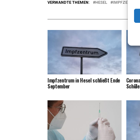
VERWANDTE THEMEN:
HESEL
IMPFZENTRU
A
Impf­zen­trum in Hesel schließt Ende
Coro­na
September
Schüle