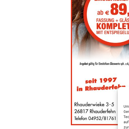
Um 
Ger
Tec
auf
zur