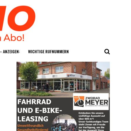
— ANZEIGEN:
WICH­TI­GE RUFNUMMERN