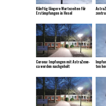
Künf­tig län­ge­re War­te­zei­ten für
Astra­Z
Erst­imp­fun­gen in Hesel
zen­tr
Coro­na: Imp­fun­gen mit Astra­Ze­ne­
Imp­fun
ca wer­den nachgeholt
ten he