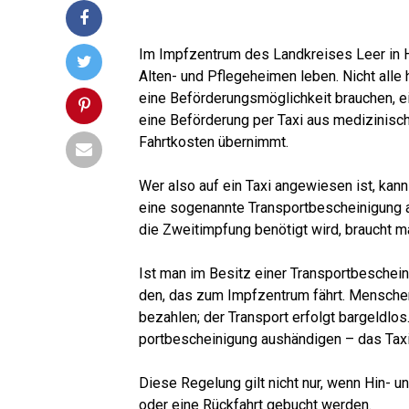
Im Impf­zen­trum des Land­krei­ses Leer in H
Alten- und Pfle­ge­hei­men leben. Nicht alle 
eine Beför­de­rungs­mög­lich­keit brau­chen,
eine Beför­de­rung per Taxi aus medi­zi­ni­sc
Fahrt­kos­ten übernimmt.
Wer also auf ein Taxi ange­wie­sen ist, kann
eine soge­nann­te Trans­port­be­schei­ni­gung
die Zweit­imp­fung benö­tigt wird, braucht
Ist man im Besitz einer Trans­port­be­schei­
den, das zum Impf­zen­trum fährt. Men­schen,
bezah­len; der Trans­port erfolgt bar­geld­los
port­be­schei­ni­gung aus­hän­di­gen – das Ta
Die­se Rege­lung gilt nicht nur, wenn Hin- un
oder eine Rück­fahrt gebucht werden.