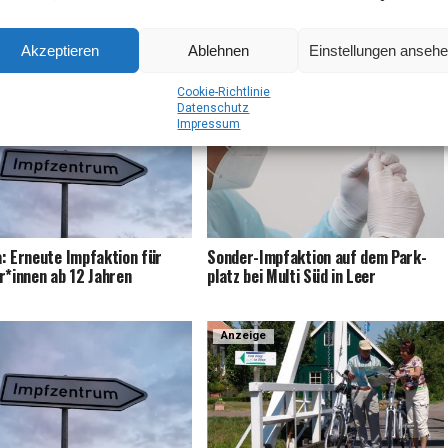
M
Akzeptieren
Ablehnen
Einstellungen anseh
UCH INTERESSANT
Coo­kie-Richt­li­nie
Daten­schutz
Impres­sum
: Erneu­te Impf­ak­ti­on für
Son­der-Impf­ak­ti­on auf dem Park­
r*innen ab 12 Jahren
platz bei Mul­ti Süd in Leer
Anzeige