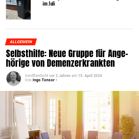
im Juli
ALLGEMEIN
Selbst­hil­fe: Neue Grup­pe für Ange­
hö­ri­ge von Demenzerkrankten
Veröffentlicht
vor 2 Jahren
am
15. April 2024
Von
Ingo Tonsor -