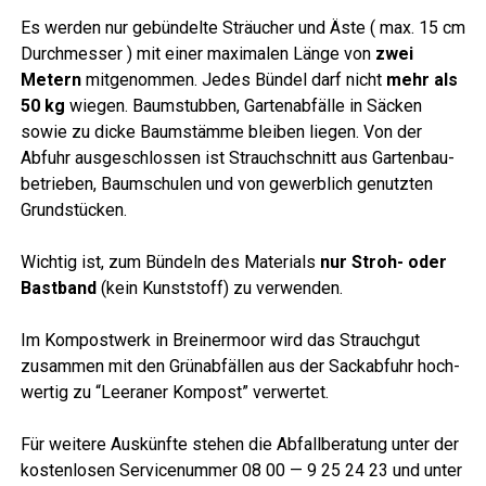
Es wer­den nur gebün­del­te Sträu­cher und Äste ( max. 15 cm
Durch­mes­ser ) mit einer maxi­ma­len Län­ge von
zwei
Metern
mit­ge­nom­men. Jedes Bün­del darf nicht
mehr als
50 kg
wie­gen. Baum­stub­ben, Gar­ten­ab­fäl­le in Säcken
sowie zu dicke Baum­stäm­me blei­ben lie­gen. Von der
Abfuhr aus­ge­schlos­sen ist Strauch­schnitt aus Gar­ten­bau­
be­trie­ben, Baum­schu­len und von gewerb­lich genutz­ten
Grundstücken.
Wich­tig ist, zum Bün­deln des Mate­ri­als
nur Stroh- oder
Bast­band
(kein Kunst­stoff) zu verwenden.
Im Kom­post­werk in Brei­ner­moor wird das Strauch­gut
zusam­men mit den Grün­ab­fäl­len aus der Sack­ab­fuhr hoch­
wer­tig zu “Leera­ner Kom­post” verwertet.
Für wei­te­re Aus­künf­te ste­hen die Abfall­be­ra­tung unter der
kos­ten­lo­sen Ser­vice­num­mer 08 00 — 9 25 24 23 und unter