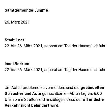
Samt­ge­mein­de Jümme
26. März 2021
Stadt Leer
22. bis 26. März 2021, sepa­rat am Tag der Hausmüllabfuhr
Insel Bor­kum
22. bis 26. März 2021, sepa­rat am Tag der Hausmüllabfuhr
Um Abfuhr­pro­ble­me zu ver­mei­den, sind die
gebün­del­ten
Sträu­cher und Äste
gut sicht­bar am Abfuhr­tag
bis 6.00
Uhr
so am Stra­ßen­rand hin­zu­le­gen, dass der
öffent­li­che
Ver­kehr nicht behin­dert wird
.