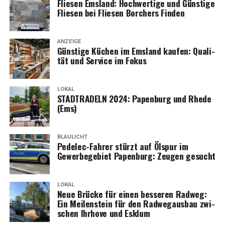
Flie­sen Ems­land: Hoch­wer­ti­ge und Güns­ti­ge
Flie­sen bei Flie­sen Bor­chers Finden
ANZEIGE
Güns­ti­ge Küchen im Ems­land kau­fen: Qua­li­
tät und Ser­vice im Fokus
LOKAL
STADTRADELN 2024: Papen­burg und Rhe­de
(Ems)
BLAULICHT
Pedelec-Fah­rer stürzt auf Ölspur im
Gewer­be­ge­biet Papen­burg: Zeu­gen gesucht
LOKAL
Neue Brü­cke für einen bes­se­ren Rad­weg:
Ein Mei­len­stein für den Rad­weg­aus­bau zwi­
schen Ihr­ho­ve und Esklum