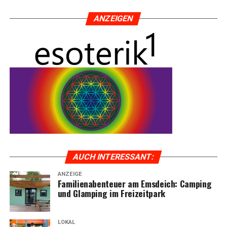
ANZEI­GEN
AUCH INTER­ES­SANT:
ANZEIGE
Fami­li­en­aben­teu­er am Ems­deich: Cam­ping
und Glam­ping im Freizeitpark
LOKAL