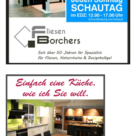
Ins­ge­samt bie­tet die Aus­wahl eines Fahr­rad­händ­lers vor
Ort vie­le Vor­tei­le, ein­schließ­lich per­sön­li­cher Bera­tung,
Test­fahr­ten, Werk­statt­ser­vice und Unter­stüt­zung der
loka­len Wirtschaft.
Anzeige