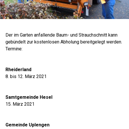
Der im Gar­ten anfal­len­de Baum- und Strauch­schnitt kann
gebün­delt zur kos­ten­lo­sen Abho­lung bereit­ge­legt werden.
Ter­mi­ne:
Rhei­der­land
8. bis 12. März 2021
Samt­ge­mein­de Hesel
15. März 2021
Gemein­de Uplengen