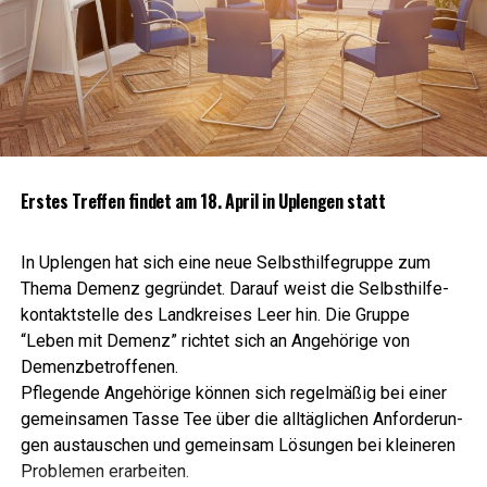
Ers­tes Tref­fen fin­det am 18. April in Uple­n­gen statt
In Uple­n­gen hat sich eine neue Selbst­hil­fe­grup­pe zum
The­ma Demenz gegrün­det. Dar­auf weist die Selbst­hil­fe­
kon­takt­stel­le des Land­krei­ses Leer hin. Die Grup­pe
“Leben mit Demenz” rich­tet sich an Ange­hö­ri­ge von
Demenzbetroffenen.
Pfle­gen­de Ange­hö­ri­ge kön­nen sich regel­mä­ßig bei einer
gemein­sa­men Tas­se Tee über die all­täg­li­chen Anfor­de­run­
gen aus­tau­schen und gemein­sam Lösun­gen bei klei­ne­ren
Pro­ble­men erarbeiten.