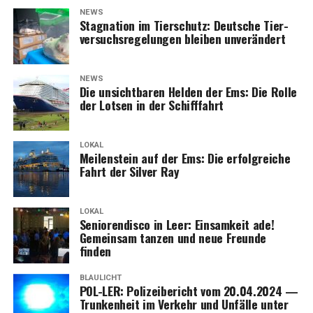
NEWS
Sta­gna­ti­on im Tier­schutz: Deut­sche Tier­
ver­suchs­re­ge­lun­gen blei­ben unverändert
NEWS
Die unsicht­ba­ren Hel­den der Ems: Die Rol­le
der Lot­sen in der Schifffahrt
LOKAL
Mei­len­stein auf der Ems: Die erfolg­rei­che
Fahrt der Sil­ver Ray
LOKAL
Senio­ren­dis­co in Leer: Ein­sam­keit ade!
Gemein­sam tan­zen und neue Freun­de
finden
BLAULICHT
POL-LER: Poli­zei­be­richt vom 20.04.2024 —
Trun­ken­heit im Ver­kehr und Unfäl­le unter