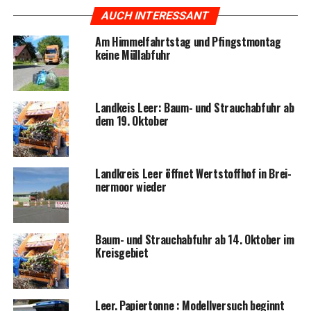
AUCH INTERESSANT
Am Him­mel­fahrts­tag und Pfingst­mon­tag
kei­ne Müllabfuhr
Land­keis Leer: Baum- und Strauch­ab­fuhr ab
dem 19. Oktober
Land­kreis Leer öff­net Wert­stoff­hof in Brei­
ner­moor wieder
Baum- und Strauch­ab­fuhr ab 14. Okto­ber im
Kreisgebiet
Leer. Papier­ton­ne : Modell­ver­such beginnt