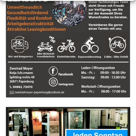
tet oder repa­riert wer­den muss, kannst du es ein­
fach beim Händ­ler abge­ben, der über das Fach­
wis­sen und die erfor­der­li­chen Ersatz­tei­le verfügt.
Inspek­tio­nen und regel­mä­ßi­ge War­tung:
Vie­le
Fahr­rad­händ­ler bie­ten Inspek­ti­ons- und War­
tungs­diens­te an, um sicher­zu­stel­len, dass dein
Fahr­rad in gutem Zustand bleibt. Sie kön­nen
regel­mä­ßi­ge Inspek­tio­nen durch­füh­ren, um Pro­
ble­me früh­zei­tig zu erken­nen und zu behe­ben,
was die Lebens­dau­er dei­nes Fahr­rads ver­län­
gern kann.
Loka­le Unter­stüt­zung:
Durch den Kauf bei
einem loka­len Fahr­rad­händ­ler unter­stützt du
auch dei­ne loka­le Wirt­schaft und Gemein­schaft.
Loka­le Händ­ler tra­gen oft zum sozia­len und kul­
tu­rel­len Leben in ihrer Umge­bung bei und bie­ten
Arbeits­plät­ze in der Stadt.