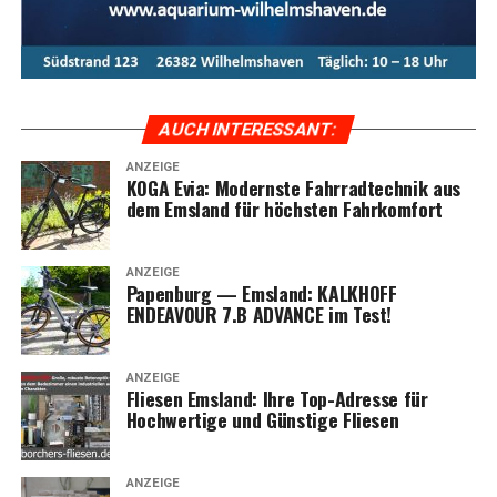
AUCH INTER­ES­SANT:
ANZEIGE
KOGA Evia: Moderns­te Fahr­rad­tech­nik aus
dem Ems­land für höchs­ten Fahrkomfort
ANZEIGE
Papen­burg — Ems­land: KALKHOFF
ENDEAVOUR 7.B ADVANCE im Test!
ANZEIGE
Flie­sen Ems­land: Ihre Top-Adres­se für
Hoch­wer­ti­ge und Güns­ti­ge Fliesen
ANZEIGE