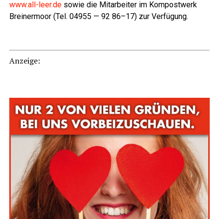
www.all-leer.de
sowie die Mit­ar­bei­ter im Kom­post­werk
Brei­ner­moor (Tel. 04955 — 92 86–17) zur Verfügung.
Anzei­ge: