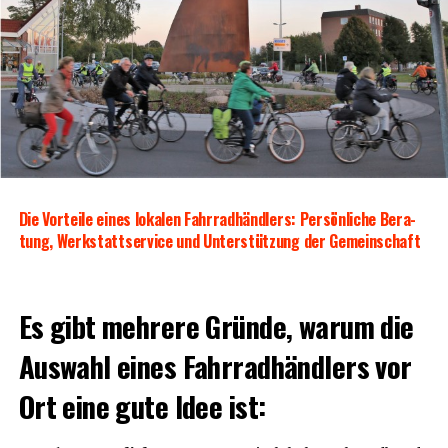
Die Vor­tei­le eines loka­len Fahr­rad­händ­lers: Per­sön­li­che Bera­
tung, Werk­statt­ser­vice und Unter­stüt­zung der Gemeinschaft
Es gibt meh­re­re Grün­de, war­um die
Aus­wahl eines Fahr­rad­händ­lers vor
Ort eine gute Idee ist: