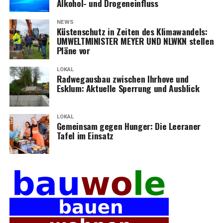
Alko­hol- und Drogeneinfluss
NEWS
Küs­ten­schutz in Zei­ten des Kli­ma­wan­dels:
UMWELTMINISTER MEYER UND NLWKN stel­len
Plä­ne vor
LOKAL
Rad­weg­aus­bau zwi­schen Ihr­ho­ve und
Esklum: Aktu­el­le Sper­rung und Ausblick
LOKAL
Gemein­sam gegen Hun­ger: Die Leera­ner
Tafel im Einsatz